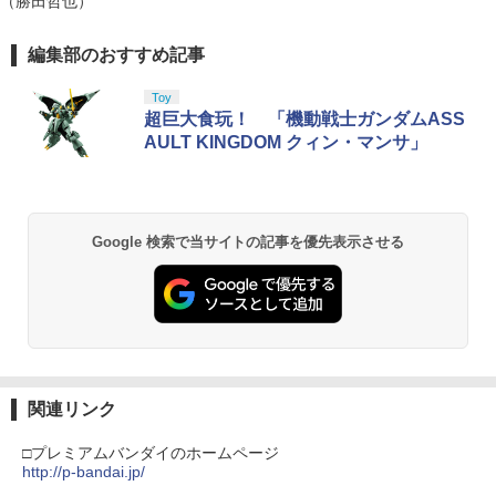
（勝田哲也）
編集部のおすすめ記事
劇場版「鬼滅の刃」無限城編 第一章 猗
1
窩座再来 通常版 [Blu-ray]
Toy
￥3,982
超巨大食玩！ 「機動戦士ガンダムASS
AULT KINGDOM クィン・マンサ」
劇場版「鬼滅の刃」無限城編 第一章 猗
2
窩座再来 通常版 [DVD]
Google 検索で当サイトの記事を優先表示させる
￥3,523
【Amazon.co.jp限定】劇場版モノノ怪
3
第三章 蛇神 (Amazon.co.jp限定オリジ
ナル三方背収納ケース付きコレクション)
関連リンク
(オリジナル特典:オリジナル巾着＋メー
カー特典:【坤と離】二振りの剣、十翼よ
□プレミアムバンダイのホームページ
り来たる！スタジオ描き下ろしイラスト
http://p-bandai.jp/
ボード付) [Blu-ray]