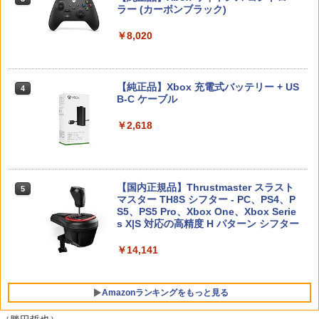
ローラー用 ガラスフィルム付き 強化ガ
ラー (カーボンブラック)
￥6,700
Nintendo Switch 2(日本語・国内専用)
【純正品】ディスクドライブ(CFI-ZDD1
3
ラス 保護ケース ハードケース 収納バッ
3
J) PlayStation 5
グ 軽量 手提げかばん 液晶保護高透過率
【中古】I.Q FINAL
￥8,020
4
￥56,068
キズ 飛散防止
￥11,849
￥476
【楽天ブックス限定特典】ドンキーコン
4
￥2,380
グ バナンザ(「スーパーマリオ」ステッ
カー2種)
【純正品】Xbox 充電式バッテリー + US
4
B-C ケーブル
【純正品】DualSense ワイヤレスコン
ニンテンドープリペイド番号 9000円|オ
4
￥7,902
4
トローラー ミッドナイト ブラック(CFI-
【中古】【18歳以上対象】明末：ウツロ
ンラインコード版
￥2,618
4
ZCT2J01)
ノハネソフト:プレイステーション5ソフ
【中古】エースコンバット04 シャッター
5
ト／ロールプレイング・ゲーム
ドスカイ
￥9,000
￥10,737
【楽天ブックス限定特典】スプラトゥー
5
￥3,050
￥592
ン レイダース(メッシュトートバッグ
【国内正規品】Thrustmaster スラスト
（アクリルチャーム付き）)
5
マスター TH8S シフター - PC、PS4、P
ニンテンドープリペイド番号 5000円|オ
5
【純正品】DualSense ワイヤレスコン
S5、PS5 Pro、Xbox One、Xbox Serie
ンラインコード版
5
￥7,480
トローラー(CFI-ZCT2J)
s X|S 対応の高精度 H パターン シフター
【中古】SILENT HILL 2ソフト:プレイス
5
テーション5ソフト／アクション・ゲー
￥5,000
ム
￥10,737
￥14,141
￥4,360
Amazonランキングをもっと見る