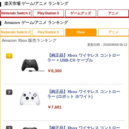
楽天市場 ゲーム/アニメ ランキング
Nintendo Switch 2
PlayStation 5
ゲームグッズ
アニメ
Amazon ゲーム/アニメ ランキング
Nintendo Switch 2
PlayStation 5
Xbox
アニメ
Joy-Con 2 充電グリップ
Call of Duty： Black Ops 6 PS5ソフ
【中古】ぷよぷよ通 決定盤
1
1
1
Amazon Xbox 販売ランキング
ト Z指定
更新日時：2026/08/09 06:12
￥3,876
￥358
￥1,772
スプラトゥーン レイダース|オンライン
PlayStation 5 デジタル・エディション
【純正品】Xbox ワイヤレス コントロー
1
1
1
コード版
日本語専用 Console Language: Japan
ラー + USB-C® ケーブル
ese only (CFI-2200B01)
￥5,832
￥8,300
【中古】アイドルマスター アニメ & G4
2
スプラトゥーン レイダース
2
￥55,000
U!パック VOL.8
【中古】FINAL FANTASY XVIソフト:プ
2
レイステーション5ソフト／ロールプレ
￥6,507
イング・ゲーム
￥410
【純正品】Xbox ワイヤレス コントロー
2
スプラトゥーン レイダース -Switch2
Beast of Reincarnation -PS5 【特典】
ラー (ロボット ホワイト)
2
￥2,320
2
プロダクトコード 封入
￥6,449
￥7,681
【中古】グランツーリスモ4
￥7,286
3
任天堂 【Switch2】スプラトゥーン レイ
3
ダース [BEE-P-AADLA NSW2 スプラト
＼20%OFF★在庫処分／【最新型】PS5
3
￥470
ゥ-ン レイダ-ス]
収納ケース 専用カバー PS5リモートプレ
ーヤー SONY PlayStation Portal コント
【純正品】Xbox ワイヤレス コントロー
3