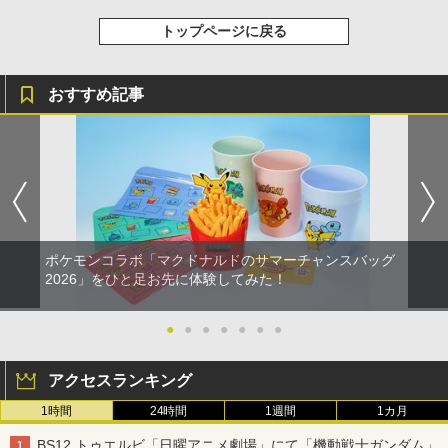
トップページに戻る
おすすめ記事
ポケモンコラボ「マクドナルドのサマーチャンスバッグ
2026」をひと足お先に体験してみた！
●
●
●
●
●
●
●
アクセスランキング
1時間
24時間
1週間
1カ月
BS12 トゥエルビ「日曜アニメ劇場」にて「機動戦士ガンダム」