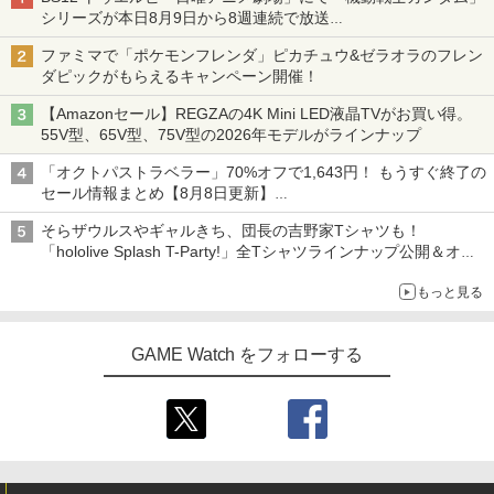
シリーズが本日8月9日から8週連続で放送
初回は「機動戦士ガンダム【HDリマスター版】」
ファミマで「ポケモンフレンダ」ピカチュウ&ゼラオラのフレン
ダピックがもらえるキャンペーン開催！
【Amazonセール】REGZAの4K Mini LED液晶TVがお買い得。
55V型、65V型、75V型の2026年モデルがラインナップ
「オクトパストラベラー」70%オフで1,643円！ もうすぐ終了の
セール情報まとめ【8月8日更新】
ニンテンドーeショップでは「大神 絶景版」が67%オフで990円
そらザウルスやギャルきち、団長の吉野家Tシャツも！
「hololive Splash T-Party!」全Tシャツラインナップ公開＆オン
ライン販売開始
もっと見る
GAME Watch をフォローする