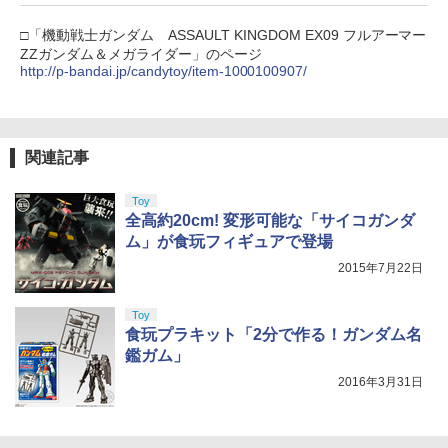
￥10,780
□「機動戦士ガンダム ASSAULT KINGDOM EX09 フルアーマー
ZZガンダム＆メガライダー」のページ
http://p-bandai.jp/candytoy/item-1000100907/
劇場版「鬼滅の刃」無限城編 第一章 猗
4
窩座再来 完全生産限定版 [Blu-ray]
￥8,698
関連記事
Toy
全高約20cm! 変形可能な「サイコガンダ
『映画 ラブライブ！蓮ノ空女学院スクー
ム」が食玩フィギュアで登場
5
ルアイドルクラブ Bloom Garden Part
2015年7月22日
y』Blu-ray（特装限定版）
￥8,589
Toy
食玩プラキット「2分で作る！ガンダム名
鑑ガム」
2016年3月31日