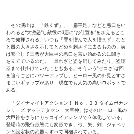
その演出は、「鉄くず」、「扁平足」などと悪口をい
われると“大激怒”し敵役の3悪に“お仕置き”を加えるとこ
ろで発揮される。いつも「罪を憎んで人を憎まず」など
と器の大きさを示してとどめを刺さずに去るものの、実
は安心して三悪が大巨神の悪口を言い始めるのに聞き耳
を立てているのだ。一旦わざと姿を消してみたり、盗聴
器まで仕掛けていたこともある。そういう“セコさ”は回
を追うごとにパワーアップし、ヒーロー風の外見とすさ
まじいギャップがあり、現在でも人気の高いロボットで
ある。
「ダイナマイトアクション！ Ｎｏ．３３ タイムボカン
シリーズ ヤットデタマン 大巨神」はそのヒーロー風の
大巨神をさらにカッコイイアレンジで立体化している。
登場時の飛行形態にも変形でき、弓、矢、剣、ジャベリ
ンと設定状の武器もすべて同梱されている。