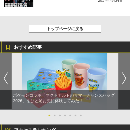
2017年4月24日
トップページに戻る
おすすめ記事
ポケモンコラボ「マクドナルドのサマーチャンスバッグ
2026」をひと足お先に体験してみた！
●
●
●
●
●
●
●