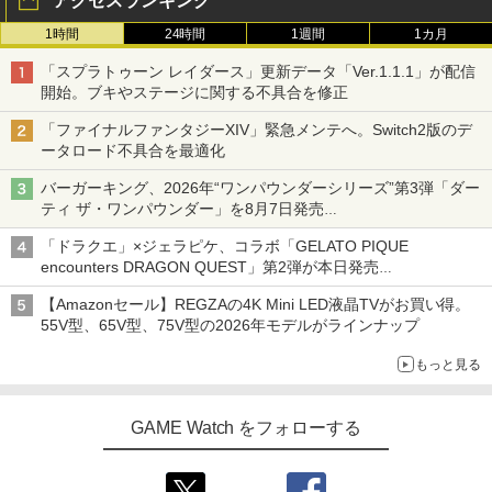
アクセスランキング
1時間
24時間
1週間
1カ月
「スプラトゥーン レイダース」更新データ「Ver.1.1.1」が配信
開始。ブキやステージに関する不具合を修正
「ファイナルファンタジーXIV」緊急メンテへ。Switch2版のデ
ータロード不具合を最適化
バーガーキング、2026年“ワンパウンダーシリーズ”第3弾「ダー
ティ ザ・ワンパウンダー」を8月7日発売
「特製ガーリックマヨソース」を使用した超大型チーズバーガー
「ドラクエ」×ジェラピケ、コラボ「GELATO PIQUE
encounters DRAGON QUEST」第2弾が本日発売
アイスカップに入ったスライムやわたぼう、ベビーサタンなどが
【Amazonセール】REGZAの4K Mini LED液晶TVがお買い得。
オリジナルアートで登場
55V型、65V型、75V型の2026年モデルがラインナップ
もっと見る
GAME Watch をフォローする