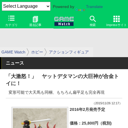
Powered by
Translate
カテゴリ
過去記事
検索
Impressサイト
GAME Watch
ホビー
アクションフィギュア
ニュース
「大激怒！」 ヤットデタマンの大巨神が合金ト
イに！
変形可能で大天馬も同梱、もちろん扁平足も完全再現
（2015/11/26 12:17）
2016年2月発売予定
価格：25,800円（税別)