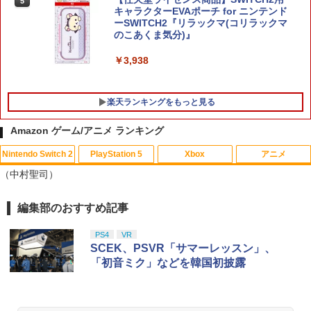
5
キャラクターEVAポーチ for ニンテンド
ーSWITCH2『リラックマ(コリラックマ
のこあくま気分)』
￥3,938
楽天ランキングをもっと見る
Amazon ゲーム/アニメ ランキング
Nintendo Switch 2
PlayStation 5
Xbox
アニメ
[メール便OK]【新品】【PS5】MotoGP
【中古】 この世界の片隅に ブックレッ
1
1
（中村聖司）
24［PS5版］[在庫品]
ト付 / 片渕須直 / バンダイビジュアル [Bl
u-ray]【メール便送料無料】【最短翌日
配達対応】
￥920
編集部のおすすめ記事
スプラトゥーン レイダース|オンライン
PlayStation 5 デジタル・エディション
【純正品】Xbox ワイヤレス コントロー
【Amazon.co.jp限定】劇場版モノノ怪
1
1
1
1
コード版
日本語専用 Console Language: Japan
ラー + USB-C® ケーブル
第三章 蛇神 (Amazon.co.jp限定オリジ
￥1,243
ese only (CFI-2200B01)
ナル三方背収納ケース付きコレクション)
PS4
VR
(オリジナル特典:オリジナル巾着＋メー
￥5,832
￥8,300
SCEK、PSVR「サマーレッスン」、
カー特典:【坤と離】二振りの剣、十翼よ
￥55,000
PS5 縦置きスタンド PlayStation5 / PS5
「初音ミク」などを韓国初披露
2
り来たる！スタジオ描き下ろしイラスト
Slim / PS5 Pro 用 縦置き スタンド 円形
【BLU-R】超かぐや姫！ Blu-ray通常版
2
ボード付) [Blu-ray]
安定感UP ブラック ブルー シルバー グ
レー ゲームアクセサリー ◇ALW-P5216
Xbox プリペイドカード 5,000円 デジタ
2
￥5,780
￥10,780
スプラトゥーン レイダース -Switch2
【メール便】 | プレーステーション プレ
Beast of Reincarnation -PS5 【特典】
ルコード 【旧 Xbox ギフトカード】 [オ
2
2