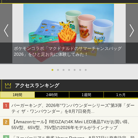
ポケモンコラボ「マクドナルドのサマーチャンスバッグ
2026」をひと足お先に体験してみた！
●
●
●
●
●
●
●
アクセスランキング
1時間
24時間
1週間
1カ月
バーガーキング、2026年“ワンパウンダーシリーズ”第3弾「ダー
ティ ザ・ワンパウンダー」を8月7日発売
「特製ガーリックマヨソース」を使用した超大型チーズバーガー
【Amazonセール】REGZAの4K Mini LED液晶TVがお買い得。
55V型、65V型、75V型の2026年モデルがラインナップ