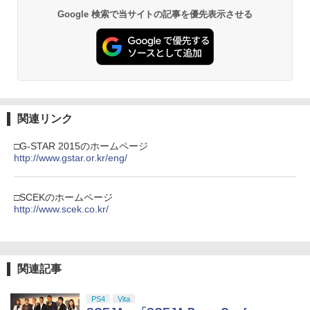
イステーション プレステ プレステ5 プレ
プロダクトコード 封入
ンラインコード]
Google 検索で当サイトの記事を優先表示させる
イステーション5 スタンド 収納
￥6,455
￥7,286
￥5,000
劇場版「鬼滅の刃」無限城編 第一章 猗
￥1,380
2
窩座再来 通常版 [Blu-ray]
「多聞くん今どっち!?」3【Blu-ray】 [
3
師走ゆき ]
￥3,964
【純正品】Xbox ワイヤレス コントロー
3
Nintendo Switch 2(日本語・国内専用)
【純正品】ディスクドライブ(CFI-ZDD1
3
【K&SGAMER】2way PSポータル 専用
ラー (ロボット ホワイト)
3
￥8,044
3
J) PlayStation 5
セミハードカバー 滑り止めグリップ PS5
関連リンク
￥55,603
リモートプレイヤー 衝撃吸収 保護カバ
￥7,681
ー g-019
￥11,849
劇場版「鬼滅の刃」無限城編 第一章 猗
3
□G-STAR 2015のホームページ
窩座再来 通常版 [DVD]
￥2,480
http://www.gstar.or.kr/eng/
『映画 ラブライブ！蓮ノ空女学院スクー
4
ルアイドルクラブ Bloom Garden Part
【純正品】Xbox 充電式バッテリー + US
4
￥3,523
y』(特装限定版)【Blu-ray】 [ 矢立肇 ]
【純正品】DualSense ワイヤレスコン
B-C ケーブル
ニンテンドープリペイド番号 9000円|オ
4
4
トローラー ミッドナイト ブラック(CFI-
ンラインコード版
□SCEKのホームページ
ZCT2J01)
【特典】冒険家エリオットの千年物語 P
￥8,580
http://www.scek.co.kr/
￥2,618
4
S5版(【早期購入封入特典】エリオット
￥9,000
旅立ちパック)
￥10,737
劇場版「鬼滅の刃」無限城編 第一章 猗
4
窩座再来 完全生産限定版 [Blu-ray]
￥5,236
【楽天ブックス限定連動購入特典+楽天
5
関連記事
ブックス限定先着特典+他】ゴールデン
【純正品】Xbox ワイヤレス コントロー
ニンテンドープリペイド番号 5000円|オ
5
5
￥8,698
カムイ 第十五巻(初回限定版)【Blu-ra
【純正品】DualSense ワイヤレスコン
ラー (カーボンブラック)
ンラインコード版
5
y】(キャラファインボード+キャスト複
トローラー(CFI-ZCT2J)
PS4
Vita
製サイン入り複製原画セット+原作者・
Farming Simulator 25 【PS5】 ELJM-3
￥8,020
5
￥5,000