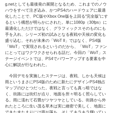
g.netとしても最後発の展開となるため、これまでのノウ
ハウをすべて注ぎ込み、かつPS4のハードウェアに最適
化したことで、PC版やXbox One版を上回る“完全版”にす
るという構想が明らかにされた。単に1080p（30fps）に
最適化しただけではなく、グラフィックスそのものにも
手を入れ、シリーズ初の試みとなる夜戦や天候の変化も
盛り込む。それが未来の「WoT II」ではなく、PS4版
「WoT」で実現されるというのだから、「WoT」ファン
にとってはワクワクさせられる話だ。今回の「WoT」ス
テージイベントでは、PS4でパワーアップする要素を中
心に解説が行なわれた。
今回デモを実施したステージは、夜戦、しかも天候は
雨というまさにPS4版のために新たにデザインPS4独占
マップのひとつだった。夜戦と言っても真っ暗ではな
く、街路には街灯が点り、地面を所々明るく照らしてい
る。雨に濡れて石畳がツヤツヤとしている。街路から外
れたところに生い茂る草木は実に緻密で美しく、地面に
できた水たまりには雨が落ち、そしてキラキラ輝いてい