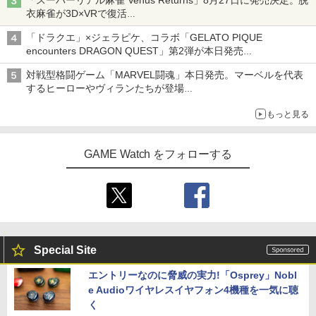
「スーパーリアル麻雀 Venus Returns」8月27日に発売決定。脱
衣麻雀が3D×VRで復活
発売から2週間は20%オフになるセールが実施
「ドラクエ」×ジェラピケ、コラボ「GELATO PIQUE
encounters DRAGON QUEST」第2弾が本日発売
アイスカップに入ったスライムやわたぼう、ベビーサタンなどが
対戦型格闘ゲーム「MARVEL闘魂」本日発売。マーベルを代表
オリジナルアートで登場
するヒーローやヴィランたちが登場
「GUILTY GEAR」などの格ゲーを手掛けるアークシステムワー
もっと見る
クスが開発
GAME Watch をフォローする
Special Site
エントリーなのに脅威の実力!「Osprey」Nobl
e Audioワイヤレスイヤフォン4機種を一気に聴
く