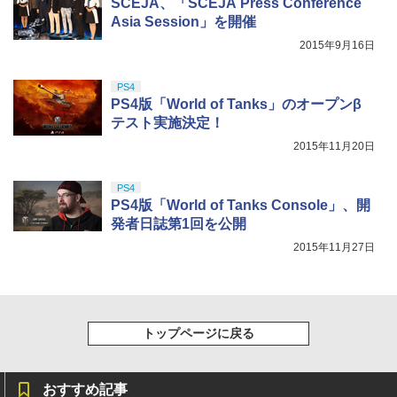
SCEJA、「SCEJA Press Conference
野田サトル描き下ろし最終章OP／ED絵
0524
￥10,737
Asia Session」を開催
コンテ+他) [ 野田サトル ]
【Amazon.co.jp限定】劇場版モノノ怪
5
￥5,430
2015年9月16日
第三章 蛇神 (オリジナル特典:オリジナル
￥10,780
巾着＋メーカー特典:【坤と離】二振りの
剣、十翼より来たる！スタジオ描き下ろ
PS4
しイラストボード付) [Blu-ray]
PS4版「World of Tanks」のオープンβ
テスト実施決定！
￥9,900
2015年11月20日
PS4
PS4版「World of Tanks Console」、開
発者日誌第1回を公開
2015年11月27日
トップページに戻る
おすすめ記事