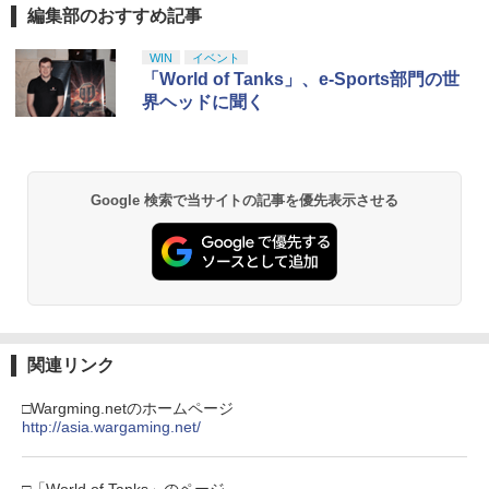
編集部のおすすめ記事
スプラトゥーン レイダース|オンライン
PlayStation 5 デジタル・エディション
【純正品】Xbox ワイヤレス コントロー
劇場版「鬼滅の刃」無限城編 第一章 猗
1
1
1
1
コード版
日本語専用 Console Language: Japan
ラー + USB-C® ケーブル
窩座再来 通常版 [Blu-ray]
ese only (CFI-2200B01)
WIN
イベント
￥5,832
￥8,300
￥3,982
「World of Tanks」、e-Sports部門の世
￥55,000
界ヘッドに聞く
【純正品】Xbox ワイヤレス コントロー
2
スプラトゥーン レイダース -Switch2
劇場版「鬼滅の刃」無限城編 第一章 猗
Beast of Reincarnation -PS5 【特典】
ラー (ロボット ホワイト)
2
2
2
窩座再来 通常版 [DVD]
プロダクトコード 封入
Google 検索で当サイトの記事を優先表示させる
￥6,447
￥7,681
￥3,523
￥7,286
【純正品】Xbox ワイヤレス コントロー
3
ラー (カーボンブラック)
Nintendo Switch 2(日本語・国内専用)
【Amazon.co.jp限定】劇場版モノノ怪
【純正品】ディスクドライブ(CFI-ZDD1
3
3
3
第三章 蛇神 (Amazon.co.jp限定オリジ
J) PlayStation 5
￥8,020
ナル三方背収納ケース付きコレクション)
関連リンク
￥55,491
(オリジナル特典:オリジナル巾着＋メー
￥11,849
カー特典:【坤と離】二振りの剣、十翼よ
□Wargming.netのホームページ
り来たる！スタジオ描き下ろしイラスト
http://asia.wargaming.net/
【純正品】Xbox 充電式バッテリー + US
4
ボード付) [Blu-ray]
B-C ケーブル
【純正品】DualSense ワイヤレスコン
ニンテンドープリペイド番号 9000円|オ
4
4
￥10,780
トローラー ミッドナイト ブラック(CFI-
ンラインコード版