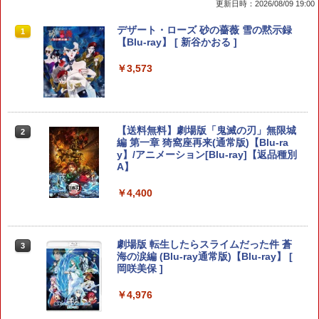
更新日時：2026/08/09 19:00
【楽天ブックス限定特典】ドンキーコン
【中古】PS5ドラゴンクエストVII Rei
【中古】ぼくとシムのまち リゾートに元
デザート・ローズ 砂の薔薇 雪の黙示録
1
1
1
1
グ バナンザ(「スーパーマリオ」ステッ
magined
気をとりもどそう! (特典無し)
【Blu-ray】 [ 新谷かおる ]
カー2種)
￥4,518
￥229
￥3,573
￥7,902
Switch2 ケース 即納 スイッチ2 Nintend
2
がんばれゴエモン大集合！ PS5版
【送料無料】劇場版「鬼滅の刃」無限城
[Switch 2] マリオテニス フィーバー
2
2
2
o Switch Lite 対応 スイッチ スイッチツ
編 第一章 猗窩座再来(通常版)【Blu-ra
（ダウンロード版） ※6,400ポイント
ー ニンテンドー カバー ポーチ キャリン
y】/アニメーション[Blu-ray]【返品種別
までご利用可 ■
￥4,890
グケース 新型 ジョイコン ソフト ケーブ
A】
ルなど 収納可能 ギフト プレゼント シン
￥7,979
プル 無地 黒 ピンク 黄色 赤 青 送料無料
￥4,400
￥1,100
[メール便OK]【新品】【PS5】紅の錬金
3
【特典】ほの暮しの庭 switch2版(【初
3
術士と白の守護者 〜レスレリアーナのア
劇場版 転生したらスライムだった件 蒼
回外付特典】切り取れるクリアカード)
3
トリエ〜 [PS5版][在庫品]
海の涙編 (Blu-ray通常版)【Blu-ray】 [
Switch2 ケース 即納 パステルカラー か
3
岡咲美保 ]
￥8,118
わいい Nintendo スイッチ2 対応 スイッ
￥4,940
チ スイッチツー ニンテンドー カバー ポ
￥4,976
ーチ ストラップ 新型 ジョイコン ソフト
ケーブル 収納可能 クリスマス ギフト プ