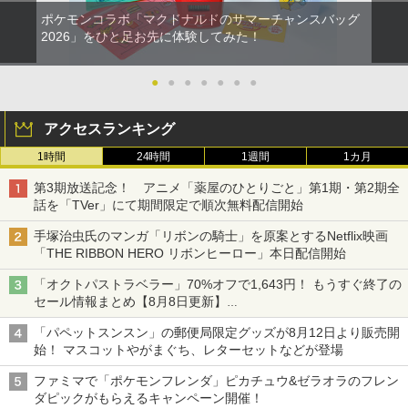
ポケモンコラボ「マクドナルドのサマーチャンスバッグ
2026」をひと足お先に体験してみた！
●
●
●
●
●
●
●
アクセスランキング
1時間
24時間
1週間
1カ月
第3期放送記念！ アニメ「薬屋のひとりごと」第1期・第2期全
話を「TVer」にて期間限定で順次無料配信開始
手塚治虫氏のマンガ「リボンの騎士」を原案とするNetflix映画
「THE RIBBON HERO リボンヒーロー」本日配信開始
「オクトパストラベラー」70%オフで1,643円！ もうすぐ終了の
セール情報まとめ【8月8日更新】
ニンテンドーeショップでは「大神 絶景版」が67%オフで990円
「パペットスンスン」の郵便局限定グッズが8月12日より販売開
始！ マスコットやがまぐち、レターセットなどが登場
ファミマで「ポケモンフレンダ」ピカチュウ&ゼラオラのフレン
ダピックがもらえるキャンペーン開催！