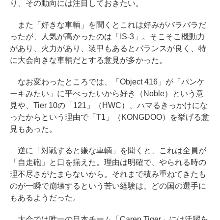
り、その動向には注目しておきたい。
また「好きな車輌」を聞くとこれは好みがバラバラだ
ったが、人気が高かったのは「IS-3」。そこそこ機動力
があり、火力があり、装甲もあるとバランスが良く、特
に大会向きな車輌だとする意見が多かった。
なお変わったところでは、「Object 416」が「パンケ
ーキみたい」に平べったいから好き（Noble）という意
見や、Tier 10の「121」（HWC）、ハマるきっかけにな
ったからという理由で「T1」（KONGDOO）を挙げる意
見もあった。
逆に「対戦すると嫌な車輌」を聞くと、これは全員が
「自走砲」と口を揃えた。理由は明確で、やられる時の
理不尽さがたまらないから。それまで積み重ねてきたも
のが一瞬で崩壊するという苦い経験は、どの国の選手に
もあるようだった。
大会では唯一の日本チーム「Caren Tiger」には活躍を