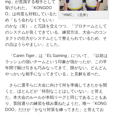
ing」が意識する相手として
挙げられた。「KONGDO
O」は何度も対戦しているた
「HWC」（北米）
め「もう会わなくてもいい
のかな（笑）」と冗談を交えつつ、「プロチームとして
のシステムが良くできている。練習方法、大会へのコン
タクトの仕方がシステムとして整えられているため、そ
の点はうらやましい」とした。
「Caren Tiger」は「EL Gaming」について、「以前は
ラッシュの強いチームという印象が強かったが、この半
年間で駆け引きも巧みなってきて、隙がない。どんどん
やっかいな相手になってきている」と見解を述べた。
さらに選手らに大会に向けて何を準備してきたかを聞
くと、ほとんどが「特別なことはしていない」と答え
た。本大会のルールが本戦リーグと同じであることもあ
り、普段通りの練習を積み重ねたようだ。唯一「KONG
DOO」だけが「かなり対策を練ってきた」と答えてお