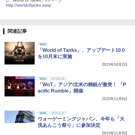
□「World of Tanks」のページ
￥2,618
ZCT2J01)
http://worldoftanks.asia/
￥9,000
￥10,737
劇場版「鬼滅の刃」無限城編 第一章 猗
4
窩座再来 完全生産限定版 [Blu-ray]
【国内正規品】Thrustmaster スラスト
5
関連記事
マスター TH8S シフター - PC、PS4、P
ニンテンドープリペイド番号 5000円|オ
5
￥8,698
【純正品】DualSense ワイヤレスコン
S5、PS5 Pro、Xbox One、Xbox Serie
ンラインコード版
5
トローラー(CFI-ZCT2J)
s X|S 対応の高精度 H パターン シフター
WIN
￥5,000
「World of Tanks」、アップデート10.0
￥10,737
￥14,141
を10月末に実施
『映画 ラブライブ！蓮ノ空女学院スクー
5
2015年10月2日
ルアイドルクラブ Bloom Garden Part
y』Blu-ray（特装限定版）
WIN
イベント
￥8,589
「WoT」アジア/北米の精鋭が激突！ 「P
acific Rumble」開催
2015年11月8日
WIN
イベント
ウォーゲーミングジャパン、今年も「大
洗あんこう祭り」に参加決定
2015年11月9日