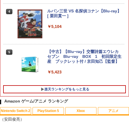
レゼント 送料無料
【8/11まで！抽選で最大全額ポイントバ
amiibo すりみ連合セット[フウカ【レイ
4
4
ック】 【日本語説明書付き】 Brook Wi
ダース】/ウツホ【レイダース】/マンタ
ルパン三世 VS 名探偵コナン【Blu-ray】
￥2,100
4
ngman NS ウィングマン NS Lite コンバ
ロー【レイダース】]（スプラトゥーンシ
[ 栗田貫一 ]
ーター コントローラー 変換アダプター
リーズ）
PS5 XBOX Elite コントローラー用 Swit
￥5,104
ch PC X-input 対応 正規輸入品
￥8,137
【中古】龍が如く 極2 - PS4
4
￥4,980
￥2,480
【中古】【Blu−ray】交響詩篇エウレカ
【特典】進撃の巨人3 Switch2版(【早
5
5
セブン Blu−ray BOX 1 初回限定生
期購入封入特典】DLC)
【特典】Starsand Island（スターサン
産 ブックレット付 / 京田知己【監督】
5
ド・アイランド） PS5版(【初回同梱特
￥8,518
典】DLCチラシ【白いスポーツカー】)
￥5,423
【中古】ワイヤレスコントローラー (DU
5
ALSHOCK 4) ジェット・ブラック 【メ
￥5,965
ーカー生産終了】
楽天ランキングをもっと見る
￥3,720
Amazon ゲーム/アニメ ランキング
Nintendo Switch 2
PlayStation 5
Xbox
アニメ
（安田俊亮）