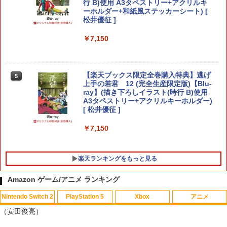
￥3,930
行 B)使用 A3タペストリー+アクリルキ
ーホルダー+和紙風ステッカーシート) [
松井優征 ]
【顧客満足度98.3%】 Switch2 ケース
4
大容量 Switch2/Switch通常モデル/Swit
がんばれゴエモン大集合！ PS5版
￥7,150
5
ch lite/Switch 有機ELモテルに対応 収納
バッグ 防水 防塵 耐衝撃 持ち運び便利 ポ
￥4,890
ーチ スタンド/コントローラー/カード/ド
ックなど収納可能 カバー 収納ボックス
【楽天ブックス限定全巻購入特典】逃げ
5
上手の若君 12 (完全生産限定版)【Blu-
￥2,880
ray】(描き下ろしイラスト(時行 B)使用
A3タペストリー+アクリルキーホルダー)
[ 松井優征 ]
Nintendo Switch 2 ACアダプター
5
￥7,150
￥3,974
楽天ランキングをもっと見る
Amazon ゲーム/アニメ ランキング
Nintendo Switch 2
PlayStation 5
Xbox
アニメ
（安田俊亮）