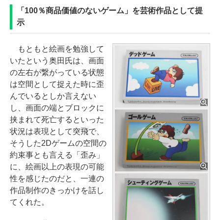
「100％商品価値のないゲーム」を芸術作品として提
示
もともと絵画を勉強して
いたという奥田氏は、画面
の左右が繋がっている状態
は空間として捉えた時に歪
んでいるとしか言えない
し、画面の端とブロックに
挟まれて死亡するといった
状況は表現として突飛で、
そうした2Dゲームの空間の
約束事とも言える「歪み」
に、絵画以上の表現の可能
性を感じたのだと、一連の
作品制作のきっかけを話し
てくれた。