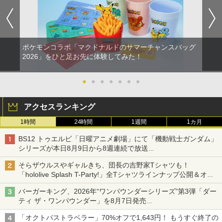
ポケモンコラボ「マクドナルドのサマーチャンスバッグ
2026」をひと足お先に体験してみた！
●
●
●
●
●
●
●
アクセスランキング
1時間
24時間
1週間
1カ月
BS12 トゥエルビ「日曜アニメ劇場」にて「機動戦士ガンダム」
シリーズが本日8月9日から8週連続で放送
初回は「機動戦士ガンダム【HDリマスター版】」
そらザウルスやギャルきち、団長の吉野家Tシャツも！
「hololive Splash T-Party!」全Tシャツラインナップ公開＆オン
ライン販売開始
バーガーキング、2026年“ワンパウンダーシリーズ”第3弾「ダー
ティ ザ・ワンパウンダー」を8月7日発売
「特製ガーリックマヨソース」を使用した超大型チーズバーガー
「オクトパストラベラー」70%オフで1,643円！ もうすぐ終了の