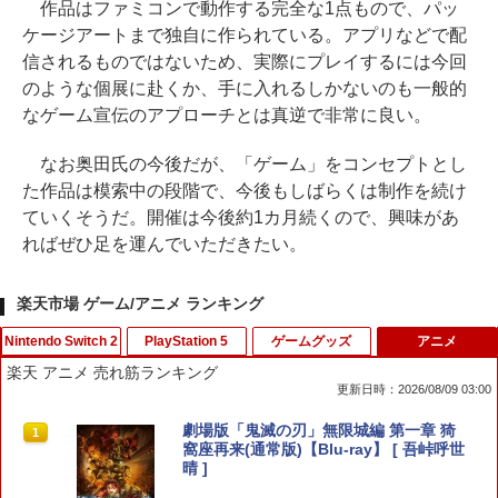
作品はファミコンで動作する完全な1点もので、パッ
ケージアートまで独自に作られている。アプリなどで配
信されるものではないため、実際にプレイするには今回
のような個展に赴くか、手に入れるしかないのも一般的
なゲーム宣伝のアプローチとは真逆で非常に良い。
なお奥田氏の今後だが、「ゲーム」をコンセプトとし
た作品は模索中の段階で、今後もしばらくは制作を続け
ていくそうだ。開催は今後約1カ月続くので、興味があ
ればぜひ足を運んでいただきたい。
楽天市場 ゲーム/アニメ ランキング
Nintendo Switch 2
PlayStation 5
ゲームグッズ
アニメ
楽天 アニメ 売れ筋ランキング
更新日時：2026/08/09 03:00
【7週連続1位】inklink公式 Switch / Sw
鬼エイム 指サック ゲーム スマホ ゲーミ
劇場版「鬼滅の刃」無限城編 第一章 猗
1
1
1
itch2 コントローラー 最新モデル 最新フ
ング FPS 音ゲー 荒野行動 PUBG Apex
窩座再来(通常版)【Blu-ray】 [ 吾峠呼世
ァームウェア プロコン プロコン2 プロコ
CoD 高感度 銀繊維 手汗対策 鬼サック 6
晴 ]
ントローラー スイッチ2 スイッチ Switc
個入り