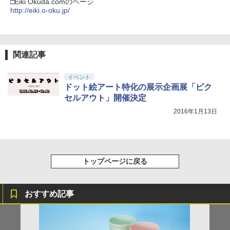
ンラインコード版
□Eiki Okuda.comのページ
￥2,618
ZCT2J01)
http://eiki.o-oku.jp/
￥9,000
￥10,737
劇場版「鬼滅の刃」無限城編 第一章 猗
4
窩座再来 完全生産限定版 [Blu-ray]
【国内正規品】Thrustmaster スラスト
5
関連記事
マスター TH8S シフター - PC、PS4、P
ニンテンドープリペイド番号 5000円|オ
5
￥8,698
【純正品】DualSense ワイヤレスコン
S5、PS5 Pro、Xbox One、Xbox Serie
ンラインコード版
5
トローラー(CFI-ZCT2J)
s X|S 対応の高精度 H パターン シフター
イベント
￥5,000
ドット絵アート特化の展示企画展「ピク
￥10,737
￥14,141
セルアウト」開催決定
『映画 ラブライブ！蓮ノ空女学院スクー
5
2016年1月13日
ルアイドルクラブ Bloom Garden Part
y』Blu-ray（特装限定版）
￥8,589
トップページに戻る
おすすめ記事