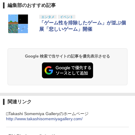
編集部のおすすめ記事
スプラトゥーン レイダース|オンライン
PlayStation 5 デジタル・エディション
【純正品】Xbox ワイヤレス コントロー
劇場版「鬼滅の刃」無限城編 第一章 猗
1
1
1
1
コード版
日本語専用 Console Language: Japan
ラー + USB-C® ケーブル
窩座再来 通常版 [Blu-ray]
ese only (CFI-2200B01)
エンタメ
イベント
￥5,832
￥8,300
￥3,982
「ゲーム性を排除したゲーム」が並ぶ個
￥55,000
展「悲しいゲーム」開催
【純正品】Xbox ワイヤレス コントロー
2
スプラトゥーン レイダース -Switch2
劇場版「鬼滅の刃」無限城編 第一章 猗
Beast of Reincarnation -PS5 【特典】
ラー (ロボット ホワイト)
2
2
2
窩座再来 通常版 [DVD]
プロダクトコード 封入
Google 検索で当サイトの記事を優先表示させる
￥6,449
￥7,681
￥3,523
￥7,286
【純正品】Xbox ワイヤレス コントロー
3
ラー (カーボンブラック)
Nintendo Switch 2(日本語・国内専用)
【Amazon.co.jp限定】劇場版モノノ怪
【純正品】ディスクドライブ(CFI-ZDD1
3
3
3
第三章 蛇神 (Amazon.co.jp限定オリジ
J) PlayStation 5
￥8,020
ナル三方背収納ケース付きコレクション)
関連リンク
￥55,491
(オリジナル特典:オリジナル巾着＋メー
￥11,980
カー特典:【坤と離】二振りの剣、十翼よ
□Takashi Somemiya Galleryのホームページ
り来たる！スタジオ描き下ろしイラスト
http://www.takashisomemiyagallery.com/
【純正品】Xbox 充電式バッテリー + US
4
ボード付) [Blu-ray]
B-C ケーブル
【純正品】DualSense ワイヤレスコン
ニンテンドープリペイド番号 9000円|オ
4
4
￥10,780
トローラー ミッドナイト ブラック(CFI-