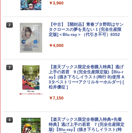
h コントローラー ワイヤレスコントロー
￥3,960
ラー 連射機能 ワイヤレス switch2コン
￥1,280
トローラ Switch2コントローラー
￥2,960
【中古】【開封品】青春ブタ野郎はサン
2
【中古】 ドラゴンボール Sparking！
タクロースの夢を見ない 1 [完全生産限
2
ZERO／PS5
定版]＜Blu-ray＞（代引き不可）6552
Switch2用 温度モニターファン
￥2,783
￥4,000
2
￥3,224
【楽天ブックス限定全巻購入特典】逃げ
3
70年代風ロボットアニメ ゲッP-X PS5
上手の若君 9 (完全生産限定版)【Blu-r
3
版
ay】(描き下ろしイラスト(時行 B)使用 A
3タペストリー+アクリルキーホルダー) [
【お買い物マラソン期間限定♪最大30％O
松井優征 ]
￥3,878
3
FF】【tomtoc公式店】 Switch 2対応 ハ
ードケース FancyCase-G05 Nintendo
￥7,150
2025年 スイッチ2モデル用 スリムケース
持ち運び キャリングケース 耐衝撃 薄型
ハードポーチ ゲームカード12枚収納 ア
【中古】REANIMAL(リアニマル)ソフト:
4
クセサリーポーチ
プレイステーション5ソフト／アクショ
【楽天ブックス限定全巻購入特典+先着
4
ン・ゲーム
特典】逃げ上手の若君 7 (完全生産限定
￥2,653
版)【Blu-ray】(描き下ろしイラスト(時