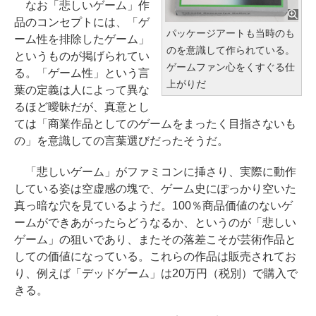
なお「悲しいゲーム」作
品のコンセプトには、「ゲ
パッケージアートも当時のも
ーム性を排除したゲーム」
のを意識して作られている。
というものが掲げられてい
ゲームファン心をくすぐる仕
る。「ゲーム性」という言
上がりだ
葉の定義は人によって異な
るほど曖昧だが、真意とし
ては「商業作品としてのゲームをまったく目指さないも
の」を意識しての言葉選びだったそうだ。
「悲しいゲーム」がファミコンに挿さり、実際に動作
している姿は空虚感の塊で、ゲーム史にぽっかり空いた
真っ暗な穴を見ているようだ。100％商品価値のないゲ
ームができあがったらどうなるか、というのが「悲しい
ゲーム」の狙いであり、またその落差こそが芸術作品と
しての価値になっている。これらの作品は販売されてお
り、例えば「デッドゲーム」は20万円（税別）で購入で
きる。