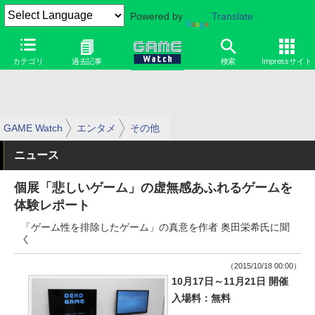
Powered by
Translate
カテゴリ
過去記事
検索
Impressサイト
GAME Watch
エンタメ
その他
ニュース
個展「悲しいゲーム」の虚無感あふれるゲームを
体験レポート
「ゲーム性を排除したゲーム」の真意を作者 奥田栄希氏に聞
く
（2015/10/18 00:00）
10月17日～11月21日 開催
入場料：無料