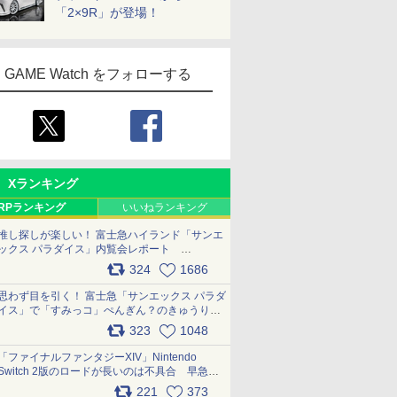
「2×9R」が登場！
GAME Watch をフォローする
Xランキング
RPランキング
いいねランキング
推し探しが楽しい！ 富士急ハイランド「サンエ
ックス パラダイス」内覧会レポート
pic.x.com/p718c0QB0k
324
1686
思わず目を引く！ 富士急「サンエックス パラダ
イス」で「すみっコ」ぺんぎん？のきゅうりド
ッグを食べてみた イラストそのままのメニュ
323
1048
ー化に挑戦。これが意外にもおいしい
pic.x.com/Kgl04hZaeg
「ファイナルファンタジーXIV」Nintendo
Switch 2版のロードが長いのは不具合 早急に
アップデートできるよう対応中
221
373