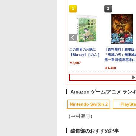
10
10
10
1
1
1
1
2
2
2
2
典】進撃の巨人
ミデジタルエンタ
天ブックス限定全
【特典】Nintendo
【特典】ドラゴンクエ
【楽天ブックス限定先
任天堂 スプラトゥーン
PS5用 冷却ファン クー
Switch2 ケース スイッ
この世界の片隅に
【ダイヤ・プラチナ
【PowerA 公式スト
Switch2 ケース レ
【送料無料】劇場版
Switch2版(【早期
ンメント
入特典+全巻購入
Switch 2 進撃の巨人
ストI＆II PS5版(40周
着特典+先着特典】
レイダース【Switch
リングファン LEDライ
チ2 Nintendo 対応 ス
【Blu-ray】 [ のん ]
員様限定！エントリ
ア】パワーエー ソロ
ケース スイッチ2
「鬼滅の刃」無限城
封入特典】DLC)
oshinオリジナル特
】Re:ゼロから始
3[コーエーテクモゲー
年スライムアクリルチ
『映画 ラブライブ！蓮
2】 BEEPAADLA
ト付き 静音 装着簡単
イッチ スイッチツー 名
でポイント10倍！】
ャージングステーシ
Nintendo 対応 スイ
第一章 猗窩座再来(
￥3,907
】【PS5】SILENT
異世界生活 4th
ムス]【送料無料】《12
ャーム)
ノ空女学院スクールア
[BEEPAADLA]
排熱 熱対策 USBポー
入れ かわいい ニンテン
【メール便発送】【
ン for DualSense®
チ スイッチツー シ
常版)【Blu-ray】/ア
518
350
900
￥8,710
￥6,602
￥11,000
￥6,720
￥1,580
￥1,300
￥6,750
￥2,200
￥3,480
￥4,400
: Townfall
son 2【Blu-ray】
月予約》
イドルクラブ Bloom
ト付き PlayStation 5
ドースイッチ カバー ポ
品】任天堂 Nintend
and DualSense
ル ミニマル PUレザ
メーション[Blu-ray]
JM-30996 PS5 サイ
リジナルA5キャラ
Garden Party』(特装
通常版 デジタルエディ
ーチ switch Lite 新型
Switch 2 ゲームソ
Edge™ ワイヤレス
革 カバー ポーチ ス
【返品種別A】
トヒル タウンフ
イングラフ+長月
限定版)【Blu-ray】(描
ション 両対応 ◇TP5-
本体 ジョイコン ソフト
スプラトゥーン レイ
ントローラー
ラップ付属 オシャレ
ル]
書き下ろし小説) [
き下ろしイラスト
1523【メール便】
ケーブル 収納可能 ポー
ース
【PlayStation®公
フト 収納 ガジェッ
達平 ]
(DOLLCHESTRA)使用
チ クリスマス ギフト
イセンス商品】 国内
ース クリスマス ギ
Amazon ゲーム/アニメ ラン
B2布ポスター+2L判ブ
クリスマス プレゼント
年保証
プレゼント 送料無料
ロマイド+Bloom
送料無料
Nintendo Switch 2
PlaySta
Garden Partyパンフレ
ット風ビジュアルシー
（中村聖司）
ト)
10
10
10
10
1
1
1
1
2
2
2
2
編集部のおすすめ記事