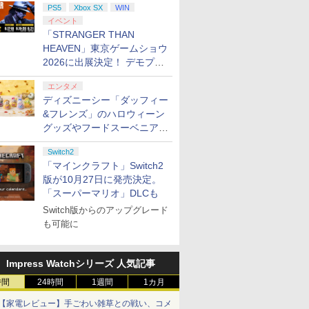
PS5
Xbox SX
WIN
イベント
「STRANGER THAN
HEAVEN」東京ゲームショウ
2026に出展決定！ デモプレ
イや体験型展示も
エンタメ
ディズニーシー「ダッフィー
&フレンズ」のハロウィーン
グッズやフードスーベニアが
8月25日より発売
Switch2
「マインクラフト」Switch2
版が10月27日に発売決定。
「スーパーマリオ」DLCも
Switch版からのアップグレード
も可能に
Impress Watchシリーズ 人気記事
時間
24時間
1週間
1カ月
【家電レビュー】手ごわい雑草との戦い、コメ