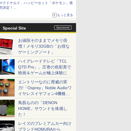
マクドナルド、ハッピーセット「ポケモン」発
売決定！
ポケモン30周年記念で30匹が大集合
もっと見る
Special Site
お値段そのままでメモリ倍
増！メモリ32GBの「お得な
ゲーミングノート」
ハイグレードテレビ「TCL
Q7D Pro」。圧巻の色彩美で
映画＆ゲームが極上体験に
エントリーなのに脅威の実
力!「Osprey」Noble Audioワ
イヤレスイヤフォン4機種を
一気に聴く
鳥肌ものの「DENON
HOME」サウンドを体感し
た！
レイズのプレミアムカー向け
ブランドHOMURAから