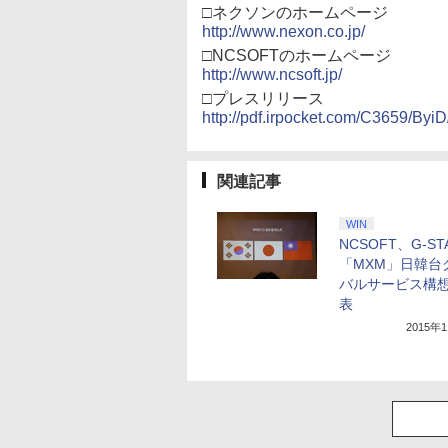
□ネクソンのホームページ
http://www.nexon.co.jp/
□NCSOFTのホームページ
http://www.ncsoft.jp/
□プレスリリース
http://pdf.irpocket.com/C3659/ByiD
関連記事
WIN
NCSOFT、G-ST
「MXM」日韓台
バルサービス構
表
2015年