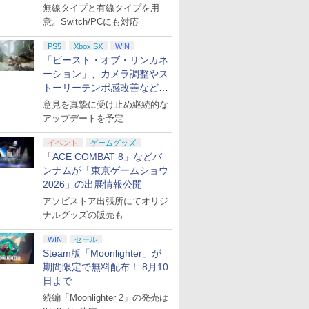
月下旬発売！
無線タイプと有線タイプを用
意。Switch/PCにも対応
PS5
Xbox SX
WIN
「ビースト・オブ・リンカネ
ーション」、カメラ調整やス
トーリーテンポ感改善などの
アプデを1週間以内に実施
意見を真摯に受け止め継続的な
アップデートを予定
イベント
ゲームグッズ
「ACE COMBAT 8」などバ
ンナムが「東京ゲームショウ
2026」の出展情報公開
アソビストア出張所にてオリジ
ナルグッズの販売も
WIN
セール
Steam版「Moonlighter」が
期間限定で無料配布！ 8月10
日まで
続編「Moonlighter 2」の発売は