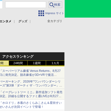
Impress サイト
全カテゴリ
エンタメ
グッズ
アクセスランキング
時間
24時間
1週間
1カ月
「スーパーリアル麻雀 Venus Returns」8月27
日に発売決定。脱衣麻雀が3D×VRで復活
発売から2週間は20%オフになるセールが実施
バーガーキング、2026年“ワンパウンダーシリ
ーズ”第3弾「ダーティ ザ・ワンパウンダー」を
8月7日発売
「イーグレットツー ミニ」新作追加ソフト発売
「特製ガーリックマヨソース」を使用した超大
決定。詳細を公開するファミ通LIVEが8月27日
型チーズバーガー
20時から配信
「ホロドリ」水着のさくらみこさん＆星街すい
シリーズ累計100タイトルへ
せいさんが次回イベントで登場！