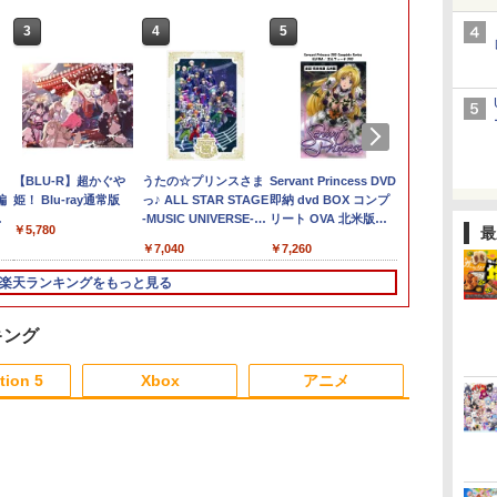
3
3
3
3
4
4
4
4
5
5
5
5
6
6
6
会
ザー
Lies of P：コンプリー
【SALE・大幅値下
【送料無料】【中古】
【BLU-R】超かぐや
Switch2 保護フィルム
＼10％OFFクーポン／
【新品】【即納】PCエ
うたの☆プリンスさま
MAGES. 【Joshinオリ
がんばれゴエモン大集
[Switch 2] ぽこ あ ポ
Servant Princess DVD
【特典】ドラ
【新品】PS5
ミュージカル
ー
 チ
編
ト エディション
げ・新品・未開封品】
MD メガドライブ ロッ
姫！ Blu-ray通常版
スイッチ2 保護フィル
PS5用 冷却ファン クー
ンジン mini ピーシー
っ♪ ALL STAR STAGE
ジナル特典付】
合！ PS5版
ケモン エキスパンショ
即納 dvd BOX コンプ
ストモンスタ
デッド・リデ
舞』 ～静か
ョ
ッ
通
【Switch2】BEE-P-
明末: ウツロノハネ
クマンメガワールド
ム switch2 フィルム
リングファン 冷却装置
エンジン レトロ ゲー
-MUSIC UNIVERSE-
【Switch2】
ンパス（ダウンロード
リート OVA 北米版
れ木の国のビ
ン【CERO:
寝ざめ～【Blu-
￥5,780
￥4,889
最
新
ンプ
ニ
AA8UA(JPN)
PS5 ソフト 【ポスト投
Switch2 ガラスフィル
USBクーラー 外付け
ム
【Blu-ray】 [
STEINS;GATE
版）※3,200ポイントま
ELFINA elfina 正規品
フローラ Swi
ル便】
ミュージカル
￥6,862
￥2,300
￥15,021
￥1,000
￥2,680
￥39,599
￥7,040
￥7,290
￥4,400
￥7,260
￥7,623
￥5,850
￥7,821
o
ー
函】 ※特典付属なし ※
ム スイッチ2 フィルム
自動冷却ファン 三つフ
ST☆RISH ]
RE:BOOT（シュタイ
でご利用可
Elufina 完全収録 保存
(【早期購入
舞』 ]
フト
コ
ト
セール品のため、返品
ガイド 貼り付け キッ
ァン 急速冷却 静音 装
ンズゲート リブー
版 美少女アニメ 最新
冒険スタート
楽天ランキングをもっと見る
ダ
 ソ
及び製品保証の対象外
ト カバー Switch 2 本
着簡単 排熱 熱対策
ト） 通常版 [BEE-P-
盤 アニメ エルフィー
セット)
式ラ
トケ
となります。
体 アクセサリー
USBポート 省スペース
AB55A NSW2 シュタ
ナ 日本語 英語
2
フト
Nintendo Switch2 ケ
耐久性 プレイステーシ
インズゲ-ト リブ-ト ツ
キング
ース 可 透明 ブルーラ
ョン5対応 ディスク版
ウジョウ]
イト カット 99％
デジタル版の両方に対
tion 5
Xbox
アニメ
FIRME
応
3
3
3
3
4
4
4
4
5
5
5
5
6
6
6
6