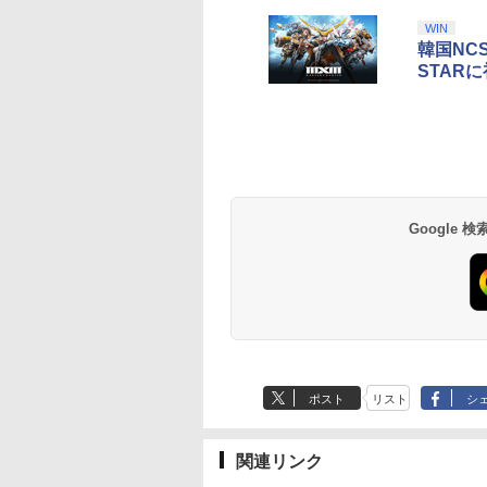
WIN
韓国NC
STAR
テンドープリペイ
イステーション ス
eSir G7 HE 有線
駿監督作品集
マリオカート ワールド
プレイステーション ス
HyperX Clutch
ヤマトよ永遠に
スプラトゥーン レイダ
PlayStation 5 デジタ
【純正品】Xbox ワイ
劇場版「鬼滅の刃」無
スプラトゥーン レイ
Beast of
Xbox プリペイドカ
劇場版「鬼滅の刃」
号 3000円|オンラ
チケット 15,000円
ムコントローラー
-ray]
-Switch2
トアチケット 3,000円|
Gladiate Xbox公式ラ
REBEL3199 6 [Blu-
ース|オンラインコード
ル・エディション 日本
ヤレス コントローラー
限城編 第一章 猗窩座再
ース -Switch2
Reincarnation -PS5
ド 5,000円 デジタル
限城編 第一章 猗窩
コード版
ンラインコード版
X Series X|S
オンラインコード版
イセンス ゲーミング
ray]
版
語専用 Console
+ USB-C® ケーブル
来 通常版 [Blu-ray]
【特典】プロダクト
ード 【旧 Xbox ギ
来 通常版 [DVD]
,233
￥8,564
￥6,455
X One Windows
コントローラー 有線
Language: Japanese
ード 封入
カード】 [オンライ
000
,000
799
￥3,000
￥4,482
￥8,760
￥5,832
￥55,000
￥8,300
￥3,964
￥7,286
￥5,000
￥3,523
/11用 PCコントロー
日本正規代理店品
only (CFI-2200B01)
コード]
ゲームパッド ホー
6L366AA
果スティック付き
Google
オゲームコントロ
ー（ブラック）
ポスト
リスト
シ
関連リンク