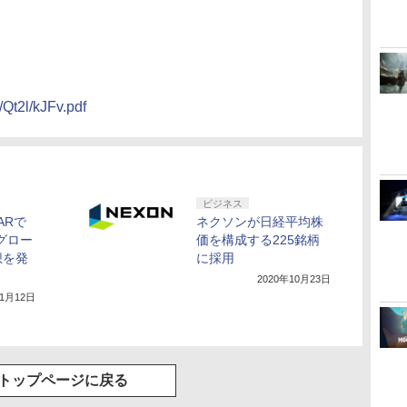
/Qt2l/kJFv.pdf
ビジネス
ARで
ネクソンが日経平均株
グロー
価を構成する225銘柄
想を発
に採用
2020年10月23日
11月12日
トップページに戻る