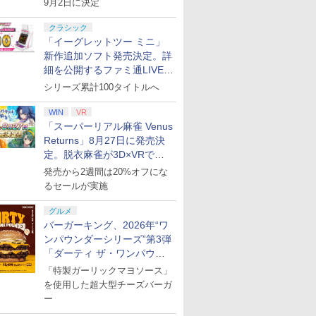
9月2日に決定
クラシック
「イーグレットツー ミニ」
新作追加ソフト発売決定。詳
細を公開するファミ通LIVEが
8月27日20時から配信
シリーズ累計100タイトルへ
WIN
VR
「スーパーリアル麻雀 Venus
Returns」8月27日に発売決
定。脱衣麻雀が3D×VRで復
活
発売から2週間は20%オフにな
るセールが実施
グルメ
バーガーキング、2026年“ワ
ンパウンダーシリーズ”第3弾
「ダーティ ザ・ワンパウン
ダー」を8月7日発売
「特製ガーリックマヨソース」
を使用した超大型チーズバーガ
ー