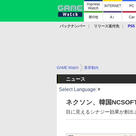
バックナンバー
リリース送付先
PS5
モバイル
eスポーツ
クラウド
PS
GAME Watch
業界動向
ニュース
Select Language
▼
ネクソン、韓国NCSO
目に見えるシナジー効果が創出