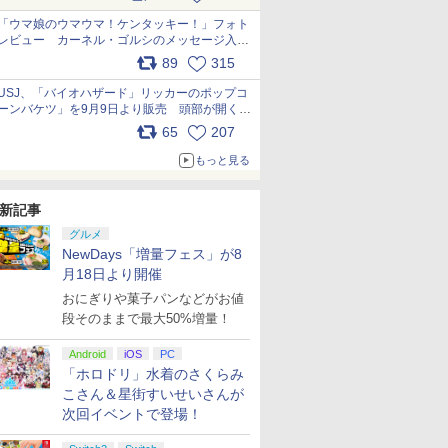
pic.x.com/s9S3nRCAGa
「ウマ娘のウマウマ！ケンタッキー！」フォト
7
7
7
8
8
8
9
9
9
10
10
10
レビュー カーネル・ゴルシのメッセージ入り
パッケージや描き下ろしトレカなどが登場
89
315
pic.x.com/PjnkR9vkXl
USJ、「バイオハザード」リッカーのポップコ
ーンバケツ」を9月9日より販売 頭部が開く仕
組み。味は恐怖を堪のう「味噌フレーバー」
65
207
pic.x.com/81MuXGahVM
もっと見る
ゴンクエ
 レッド・
『刀剣乱
【楽天ブックス限定特
REANIMAL（リアニマ
劇場版「鬼滅の刃」無
【ダイヤ・プラチナ会
【特典】BLUE
ヤマトよ永遠に
【特典】進撃の巨人
コナミデジタルエンタ
【楽天ブックス限定全
【特典】Nin
【特典】ド
【楽天ブッ
ーズ4 枯
ンプショ
なる夜半の
典】ドンキーコング バ
ル） PS5版
限城編 第一章 猗窩座再
員様限定！エントリー
REFLECTION
REBEL3199 7＜最終巻
3 Switch2版(【早期
テインメント
巻購入特典+全巻購入
Switch 
ストI＆II 
着特典+先
アンカ・
Z】【メー
ray】 [
ナンザ(「スーパーマリ
来(完全生産限定版)
でポイント10倍！】
Quartet: 少女たちのキ
＞【Blu-ray】 [ 西崎義
購入封入特典】DLC)
【Joshinオリジナル特
特典】Re:ゼロから始
3[コーエ
年スライム
『映画 ラ
￥2,930
新記事
tch2版
『刀剣乱
オ」ステッカー2種)
【Blu-ray】 [ 吾峠呼世
【新品】任天堂
セキ PS5版(【早期購
展 ]
典付】【PS5】SILENT
める異世界生活 4th
ムス]【送
ャーム)
ノ空女学院
￥7,902
￥8,690
￥7,924
￥6,350
￥8,751
￥8,518
￥6,350
￥9,900
￥8,710
￥6,602
￥11,000
封入特典】
晴 ]
Nintendo ニンテンド
入特典】特別フォトフ
HILL: Townfall
season 2【Blu-ray】
月予約》
イドルクラブ
グルメ
ダッシュ
ーSwitch2 ゲームソフ
レーム「Quartet」)
[ELJM-30996 PS5 サイ
(オリジナルA5キャラ
Garden P
NewDays「増量フェス」が8
ト スーパー マリオパー
レントヒル タウンフ
ファイングラフ+長月
限定版)【Bl
月18日より開催
ティ ジャンボリー+ジ
ォ-ル]
達平書き下ろし小説) [
き下ろしイ
おにぎりや菓子パンなどがお値
ャンボリーTV NXS-P-
長月達平 ]
(DOLLCH
A7HLB
B2布ポスタ
段そのままで最大50%増量！
ロマイド+B
Garden 
Android
iOS
PC
ット風ビジ
「ホロドリ」水着のさくらみ
ト)
こさん＆星街すいせいさんが
次回イベントで登場！
7
7
7
7
8
8
8
8
9
9
9
9
10
10
10
10