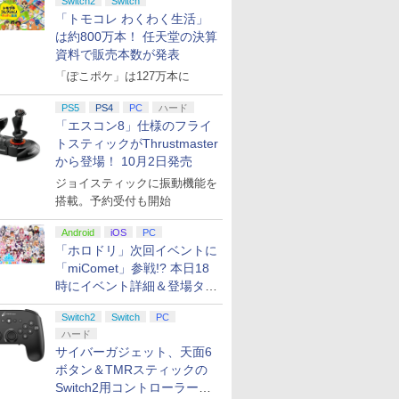
Switch2
Switch
「トモコレ わくわく生活」
は約800万本！ 任天堂の決算
資料で販売本数が発表
「ぽこポケ」は127万本に
プリペイ
ション ス
 Elite
に
ニンテンドープリペイ
【PS5】進撃の巨人３
【国内正規品】
【Amazon.co.jp限
ニンテンドープリペイ
PlayStation 5 デジタ
Xbox プリペイドカー
【Amazon.co.jp限
ニンテンドープリペイ
プレイステーション ス
GameSir G7 HE 有線
宮﨑駿監督作品集
マリオカー
プレイステ
HyperX Cl
ヤマトよ永
円|オンラ
,000円|
コントロー
[Blu-
ド番号 500円|オンライ
【メーカー特典あり】
Thrustmaster スラス
定】劇場版「僕の心の
ド番号 2000円|オンラ
ル・エディション 日本
ド 2,000円 デジタルコ
定】ラブライブ！スー
ド番号 3000円|オンラ
トアチケット 15,000円
ゲームコントローラー
[Blu-ray]
-Switch2
トアチケット 
Gladiate
REBEL3199
PS5
PS4
PC
ハード
ード版
 Core
ンコード版
【早期購入特典】「キ
トマスター TH8S シフ
ヤバイやつ」 Blu-
インコード版
語専用 (CFI-2200B01)
ード 【旧 Xbox ギフト
パースター!! Liella!
インコード版
|オンラインコード版
XBOX Series X|S
オンライン
イセンス 
ray]
「エスコン8」仕様のフライ
￥47,233
￥8,564
ワイト)
ャラクターエディット
ター - PC、PS4、
ray（Amazon.co.jp特
+ ディスクドライブ
カード】 [オンライン
7th LoveLive! ～Fly!
XBOX One Windows
コントロー
トスティックがThrustmaster
￥500
￥9,680
￥14,141
￥8,800
￥2,000
￥66,849
￥2,000
￥27,500
￥3,000
￥15,000
￥6,799
￥3,000
￥4,482
￥8,760
パーツ：自由の翼パー
PS5、PS5 Pro、Xbox
典：Blu-rayスリーブケ
(CFI-ZDD1J) セット
コード]
MUSIC WORLD♪～
10/11用 PCコントロー
日本正規代
から登場！ 10月2日発売
カー」DLC 同梱
One、Xbox Series X|S
ース） [Blu-ray]
Blu-ray BOX - Liella!
ラーゲームパッド ホー
6L366AA
ジョイスティックに振動機能を
対応の高精度 H パター
(ビジュアルシート11枚
ル効果スティック付き
ン シフター
セット付き)
ビデオゲームコントロ
搭載。予約受付も開始
ーラー（ブラック）
Android
iOS
PC
「ホロドリ」次回イベントに
「miComet」参戦!? 本日18
時にイベント詳細＆登場タレ
ント公開
Switch2
Switch
PC
ハード
サイバーガジェット、天面6
ボタン＆TMRスティックの
Switch2用コントローラーを9