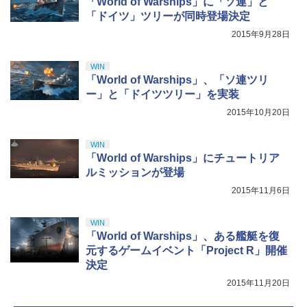
「World of Warships」に「ソ連」と
￥5,000
￥10,737
￥14,141
「ドイツ」ツリーが同時登場決定
【Amazon.co.jp限定】劇場版モノノ怪
5
2015年9月28日
第三章 蛇神 (オリジナル特典:オリジナル
巾着＋メーカー特典:【坤と離】二振りの
剣、十翼より来たる！スタジオ描き下ろ
WIN
しイラストボード付) [DVD]
「World of Warships」、「ソ連ツリ
ー」と「ドイツツリー」を実装
￥8,800
2015年10月20日
WIN
「World of Warships」にチュートリア
ルミッションが登場
2015年11月6日
WIN
「World of Warships」、ある艦艇を復
元するゲームイベント「Project R」開催
決定
2015年11月20日