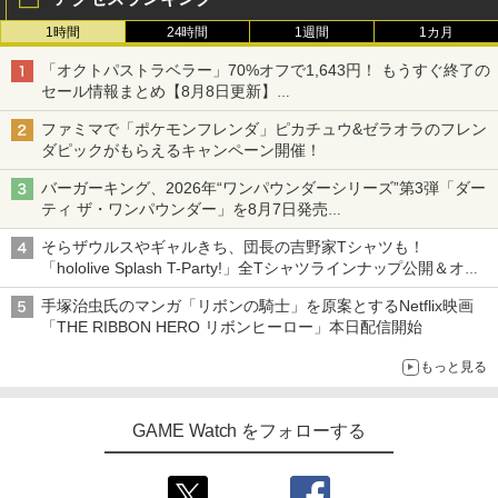
1時間
24時間
1週間
1カ月
「オクトパストラベラー」70%オフで1,643円！ もうすぐ終了の
セール情報まとめ【8月8日更新】
ニンテンドーeショップでは「大神 絶景版」が67%オフで990円
ファミマで「ポケモンフレンダ」ピカチュウ&ゼラオラのフレン
ダピックがもらえるキャンペーン開催！
バーガーキング、2026年“ワンパウンダーシリーズ”第3弾「ダー
ティ ザ・ワンパウンダー」を8月7日発売
「特製ガーリックマヨソース」を使用した超大型チーズバーガー
そらザウルスやギャルきち、団長の吉野家Tシャツも！
「hololive Splash T-Party!」全Tシャツラインナップ公開＆オン
ライン販売開始
手塚治虫氏のマンガ「リボンの騎士」を原案とするNetflix映画
「THE RIBBON HERO リボンヒーロー」本日配信開始
もっと見る
GAME Watch をフォローする