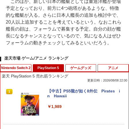
このほか、新しい日本の艦艇としては重巡洋艦が登場
予定となっており、前方に4つ砲塔があるような、特徴
的な艦艇が入る。さらに日本人艦長の追加も検討中で、
20人以上追加することを考えているという。なおこれら
艦長の顔は、フォーラムで募集する予定。自分の顔が艦
長になるチャンスとなっているので、気になる人はぜひ
フォーラムの動きチェックしてみるといいだろう。
楽天市場 ゲーム/アニメ ランキング
Nintendo Switch 2
PlayStation 5
ゲームグッズ
アニメ
楽天 PlayStation 5 売れ筋ランキング
更新日時：2026/08/08 22:00
【特典】ドラゴンクエストモンスターズ
【中古】PS5龍が如く8外伝 Pirates i
1
1
4 枯れ木の国のビアンカ・フローラ S
n Hawaii
witch2版(【早期購入封入特典】冒険ス
タートダッシュセット)
￥1,989
￥7,623