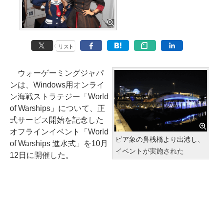
リスト
ウォーゲーミングジャパ
ンは、Windows用オンライ
ン海戦ストラテジー「World
of Warships」について、正
式サービス開始を記念した
オフラインイベント「World
ピア象の鼻桟橋より出港し、
of Warships 進水式」を10月
イベントが実施された
12日に開催した。