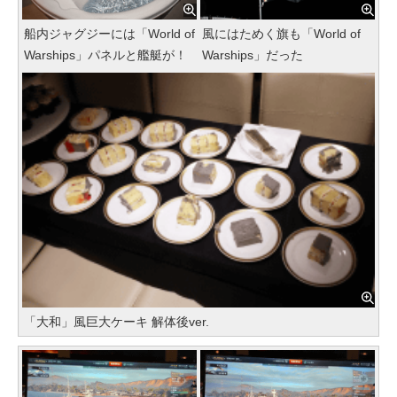
船内ジャグジーには「World of
風にはためく旗も「World of
Warships」パネルと艦艇が！
Warships」だった
「大和」風巨大ケーキ 解体後ver.