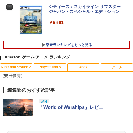
シティーズ：スカイライン リマスター
5
ジャパン・スペシャル・エディション
スーパー マリオパーティ ジャンボリー
5
Nintendo Switch 2 Edition ＋ ジャンボ
リーTV 【Switch2】 NXS-P-A7HLB
￥5,591
￥8,170
楽天ランキングをもっと見る
Amazon ゲーム/アニメ ランキング
Nintendo Switch 2
PlayStation 5
Xbox
アニメ
【中古】グランド・セフト・オートV
バイオハザード:ヴェンデッタ スペシャ
1
1
（安田俊亮）
【CEROレーティング「Z」】 - PS3
ル・プライス【Blu-ray】 [ ケビン・ドー
マン ]
￥446
編集部のおすすめ記事
スプラトゥーン レイダース|オンライン
PlayStation 5 デジタル・エディション
【純正品】Xbox ワイヤレス コントロー
劇場版「鬼滅の刃」無限城編 第一章 猗
1
1
1
1
￥1,369
コード版
日本語専用 Console Language: Japan
ラー + USB-C® ケーブル
窩座再来 通常版 [Blu-ray]
ese only (CFI-2200B01)
WIN
￥5,832
￥8,300
￥3,982
「World of Warships」レビュー
￥55,000
【中古】WinningPost 4
バイオハザード:インフィニット ダーク
2
2
ネス スペシャル・プライス【Blu-ray】 [
株式会社カプコン ]
￥549
【純正品】Xbox ワイヤレス コントロー
2
スプラトゥーン レイダース -Switch2
劇場版「鬼滅の刃」無限城編 第一章 猗