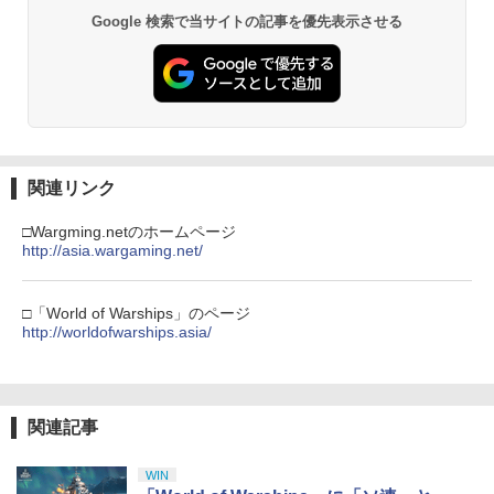
Beast of Reincarnation -PS5 【特典】
ラー (ロボット ホワイト)
2
2
2
￥1,369
窩座再来 通常版 [DVD]
プロダクトコード 封入
Google 検索で当サイトの記事を優先表示させる
￥6,446
￥7,681
￥3,523
￥7,286
PS Vita 2000 アナログスティック・スラ
3
バイオハザード:デスアイランド スペシ
3
イドパッド修理用基板 部品 パーツ L R
ャル・プライス【Blu-ray】 [ 羽住英一郎
互換 黒 ブラック オリジナルウエス スラ
【純正品】Xbox ワイヤレス コントロー
]
3
イドパッド
ラー (カーボンブラック)
Nintendo Switch 2(日本語・国内専用)
【Amazon.co.jp限定】劇場版モノノ怪
【純正品】ディスクドライブ(CFI-ZDD1
3
3
3
￥1,369
第三章 蛇神 (Amazon.co.jp限定オリジ
J) PlayStation 5
￥750
￥8,020
関連リンク
ナル三方背収納ケース付きコレクション)
￥55,491
(オリジナル特典:オリジナル巾着＋メー
￥11,980
カー特典:【坤と離】二振りの剣、十翼よ
□Wargming.netのホームページ
新劇場版銀魂 -吉原大炎上ー (通常版)【B
4
り来たる！スタジオ描き下ろしイラスト
http://asia.wargaming.net/
【中古】桃太郎電鉄15 五大ボンビー登
【純正品】Xbox 充電式バッテリー + US
4
lu-ray】 [ 杉田智和 ]
4
ボード付) [Blu-ray]
場!の巻
B-C ケーブル
【純正品】DualSense ワイヤレスコン
ニンテンドープリペイド番号 9000円|オ
4
￥4,118
4
￥10,780
□「World of Warships」のページ
トローラー ミッドナイト ブラック(CFI-
￥857
ンラインコード版
￥2,618
http://worldofwarships.asia/
ZCT2J01)
￥9,000
￥10,737
劇場版「鬼滅の刃」無限城編 第一章 猗
4
アニプレックス ブルーレイディスク
5
窩座再来 完全生産限定版 [Blu-ray]
【中古】Nintendo リングフィット アド
【国内正規品】Thrustmaster スラスト
5
劇場版「鬼滅の刃」無限列車編 通常版
5
関連記事
ベンチャー [Nintendo Switch]【府中
マスター TH8S シフター - PC、PS4、P
ニンテンドープリペイド番号 5000円|オ
5
￥8,698
ル・シーニュ】保証期間1週間
【純正品】DualSense ワイヤレスコン
S5、PS5 Pro、Xbox One、Xbox Serie
ンラインコード版
5
￥4,400
トローラー(CFI-ZCT2J)
s X|S 対応の高精度 H パターン シフター
WIN
￥1,200