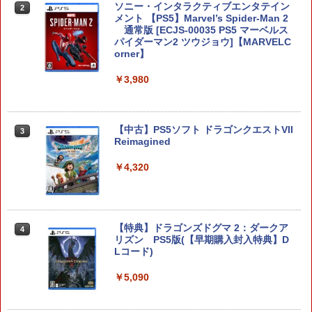
ソニー・インタラクティブエンタテイン
2
メント 【PS5】Marvel’s Spider-Man 2
任天堂 【Switch2】ゼルダの伝説 ブレス
2
通常版 [ECJS-00035 PS5 マーベルス
オブ ザ ワイルド Nintendo Switch 2 Ed
パイダーマン2 ツウジョウ]【MARVELC
ition [NXS-P-AAAAH NSW2 ゼルダノデ
orner】
ンセツ ブレス オブ ザ ワイルド]
￥3,980
￥7,710
【中古】PS5ソフト ドラゴンクエストVII
ELDEN RING Tarnished Edition 【Swit
3
3
Reimagined
ch2】 POT-P-AAF6C
￥4,320
￥7,757
【特典】ドラゴンズドグマ 2：ダークア
任天堂 スーパー マリオパーティ ジャン
4
4
リズン PS5版(【早期購入封入特典】D
ボリー Nintendo Switch 2 Edition + ジ
Lコード)
ャンボリーTV【Switch 2】 NXSPA7HL
B [NXSPA7HLB]
￥5,090
￥7,930