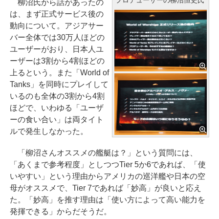
柳沼氏から話があったの
は、まず正式サービス後の
動向について。アジアサー
バー全体では30万人ほどの
ユーザーがおり、日本人ユ
ーザーは3割から4割ほどの
上るという。また「World of
Tanks」を同時にプレイして
いるのも全体の3割から4割
ほどで、いわゆる「ユーザ
ーの食い合い」は両タイト
ルで発生しなかった。
「柳沼さんオススメの艦艇は？」という質問には、
「あくまで参考程度」としつつTier 5か6であれば、「使
いやすい」という理由からアメリカの巡洋艦や日本の空
母がオススメで、Tier 7であれば「妙高」が良いと応え
た。「妙高」を推す理由は「使い方によって高い能力を
発揮できる」からだそうだ。