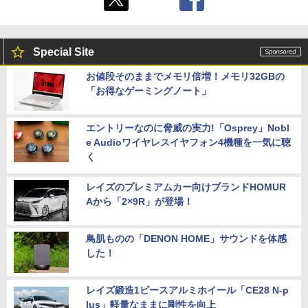
Special Site
お値段そのままでメモリ倍増！メモリ32GBの
「お得なゲーミングノート」
エントリーなのに脅威の実力!「Osprey」Nobl
e Audioワイヤレスイヤフォン4機種を一気に聴
く
レイズのプレミアムカー向けブランドHOMUR
Aから「2×9R」が登場！
鳥肌ものの「DENON HOME」サウンドを体感
した！
レイズ鍛造1ピースアルミホイール「CE28 N-p
lus」軽量なままに剛性を向上