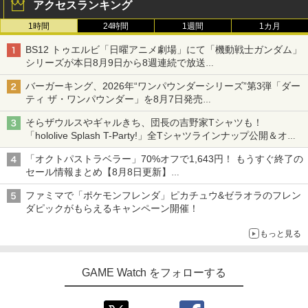
アクセスランキング
1時間
24時間
1週間
1カ月
BS12 トゥエルビ「日曜アニメ劇場」にて「機動戦士ガンダム」
シリーズが本日8月9日から8週連続で放送
初回は「機動戦士ガンダム【HDリマスター版】」
バーガーキング、2026年“ワンパウンダーシリーズ”第3弾「ダー
ティ ザ・ワンパウンダー」を8月7日発売
「特製ガーリックマヨソース」を使用した超大型チーズバーガー
そらザウルスやギャルきち、団長の吉野家Tシャツも！
「hololive Splash T-Party!」全Tシャツラインナップ公開＆オン
ライン販売開始
「オクトパストラベラー」70%オフで1,643円！ もうすぐ終了の
セール情報まとめ【8月8日更新】
ニンテンドーeショップでは「大神 絶景版」が67%オフで990円
ファミマで「ポケモンフレンダ」ピカチュウ&ゼラオラのフレン
ダピックがもらえるキャンペーン開催！
もっと見る
GAME Watch をフォローする