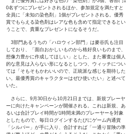
また優秀賞には好きな色の「染色剤」が3個、各部門1
0名ずつにプレゼントされるほか、参加規定を満たすと
全員に「未知の染色剤」1個がプレゼントされる。優秀
賞でもらえる染色剤はレアな色も含めて指定できるとい
うことで、貴重なプレゼントになるそうだ。
3部門あるうちの「ハロウィン部門」は麥谷氏も注目
しており、「面白おかしいものから格好良いものまで、
想像力豊かに作成してほしい」とした。また審査は個人
的な意見は入らない形になるとしつつ、ウィッチについ
ては「そもそもかわいいので、正統派な感じを期待した
い。最優秀賞のキャラクターはぜひ使いたい」と述べて
いた。
さらに、9月30日から10月21日までは、新規プレーヤ
ーに向けたキャンペーンが開催される。これは新規、あ
るいは合計プレイ時間が1時間未満のプレーヤーを対象
としたもので、毎日ログインするたびにゲーム内通貨
「シルバー」が手に入り、合計すれば「一通り冒険の準