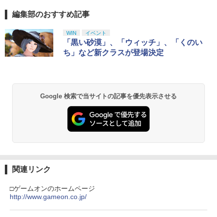
￥3,974
￥4,480
編集部のおすすめ記事
【純正品】Xbox ワイヤレス コントロー
劇場版「鬼滅の刃」無限城編 第一章 猗
1
1
ラー + USB-C® ケーブル
窩座再来 通常版 [Blu-ray]
WIN
イベント
￥8,300
￥3,982
「黒い砂漠」、「ウィッチ」、「くのい
ち」など新クラスが登場決定
【純正品】Xbox ワイヤレス コントロー
2
劇場版「鬼滅の刃」無限城編 第一章 猗
ラー (ロボット ホワイト)
2
窩座再来 通常版 [DVD]
Google 検索で当サイトの記事を優先表示させる
￥7,681
￥3,523
【純正品】Xbox ワイヤレス コントロー
3
ラー (カーボンブラック)
【Amazon.co.jp限定】劇場版モノノ怪
3
第三章 蛇神 (Amazon.co.jp限定オリジ
￥8,020
ナル三方背収納ケース付きコレクション)
関連リンク
(オリジナル特典:オリジナル巾着＋メー
カー特典:【坤と離】二振りの剣、十翼よ
□ゲームオンのホームページ
り来たる！スタジオ描き下ろしイラスト
http://www.gameon.co.jp/
【純正品】Xbox 充電式バッテリー + US
4
ボード付) [Blu-ray]
B-C ケーブル