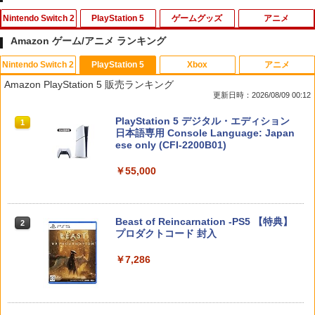
Nintendo Switch 2
PlayStation 5
ゲームグッズ
アニメ
Amazon ゲーム/アニメ ランキング
Nintendo Switch 2
PlayStation 5
Xbox
アニメ
【7週連続1位】inklink公式 Switch / Sw
シリコンタイプ デュアルセンス ps5用
花緑青が明ける日に 豪華版 セル【Blu-r
1
1
1
Amazon PlayStation 5 販売ランキング
itch2 コントローラー 最新モデル 最新フ
【PS5コントローラー用シリコンケー
ay】 [ 四宮義俊 ]
更新日時：2026/08/09 00:12
ァームウェア プロコン プロコン2 プロコ
ス】デュアルセンス ps5 コントローラー
ントローラー スイッチ2 スイッチ Switc
カバー ps5 dualsense ゲーム 保護ケー
￥6,692
スプラトゥーン レイダース|オンライン
PlayStation 5 デジタル・エディション
h コントローラー ワイヤレスコントロー
ス 守る 透明 シンプル ブルー レッド ホ
1
1
コード版
日本語専用 Console Language: Japan
ラー 連射機能 ワイヤレス switch2コン
ワイト ブラック プレイステーション5 プ
ese only (CFI-2200B01)
トローラ Switch2コントローラー
レステ5 直送w【送料無料】[M便 1/3]
￥5,832
ミュージカル『刀剣乱舞』 ～静かなる夜
2
￥55,000
￥2,960
￥580
半の寝ざめ～【Blu-ray】 [ ミュージカル
『刀剣乱舞』 ]
￥7,821
スプラトゥーン レイダース -Switch2
Beast of Reincarnation -PS5 【特典】
2
Switch2用 温度モニターファン
KontrolFreek コントロールフリーク FP
2
2
2
プロダクトコード 封入
Sフリーク Galaxy PlayStation 4 PS4 a
￥6,449
nd PlayStation 5 PS5 | Performance T
￥3,224
humbsticks 旧バージョン 3つ爪
￥7,286
ヤマトよ永遠に REBEL3199 7＜最終巻
3
＞【Blu-ray】 [ 西崎義展 ]
￥1,750
￥8,751