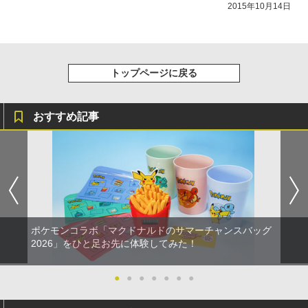
2015年10月14日
トップページに戻る
おすすめ記事
ポケモンコラボ「マクドナルドのサマーチャンスバッグ
2026」をひと足お先に体験してみた！
●
●
●
●
●
●
●