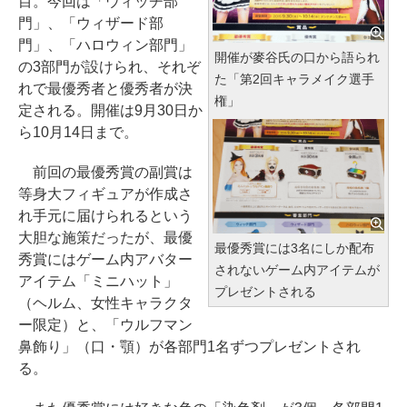
目。今回は「ウィッチ部
門」、「ウィザード部
門」、「ハロウィン部門」
開催が麥谷氏の口から語られ
の3部門が設けられ、それぞ
た「第2回キャラメイク選手
れで最優秀者と優秀者が決
権」
定される。開催は9月30日か
ら10月14日まで。
前回の最優秀賞の副賞は
等身大フィギュアが作成さ
れ手元に届けられるという
大胆な施策だったが、最優
最優秀賞には3名にしか配布
秀賞にはゲーム内アバター
されないゲーム内アイテムが
アイテム「ミニハット」
プレゼントされる
（ヘルム、女性キャラクタ
ー限定）と、「ウルフマン
鼻飾り」（口・顎）が各部門1名ずつプレゼントされ
る。