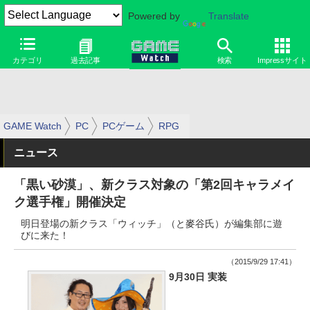
Powered by
Translate
カテゴリ
過去記事
検索
Impressサイト
GAME Watch
PC
PCゲーム
RPG
ニュース
「黒い砂漠」、新クラス対象の「第2回キャラメイ
ク選手権」開催決定
明日登場の新クラス「ウィッチ」（と麥谷氏）が編集部に遊
びに来た！
（2015/9/29 17:41）
9月30日 実装