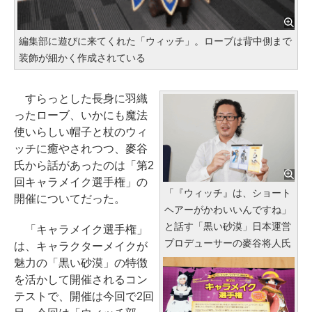
編集部に遊びに来てくれた「ウィッチ」。ローブは背中側まで
装飾が細かく作成されている
すらっとした長身に羽織
ったローブ、いかにも魔法
使いらしい帽子と杖のウィ
ッチに癒やされつつ、麥谷
氏から話があったのは「第2
回キャラメイク選手権」の
「『ウィッチ』は、ショート
開催についてだった。
ヘアーがかわいいんですね」
と話す「黒い砂漠」日本運営
「キャラメイク選手権」
プロデューサーの麥谷将人氏
は、キャラクターメイクが
魅力の「黒い砂漠」の特徴
を活かして開催されるコン
テストで、開催は今回で2回