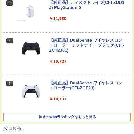
Nintendo Switch 2(日本語・国内専用)
【純正品】ディスクドライブ(CFI-ZDD1
3
【お買い物マラソン期間限定♪最大30％O
3
3
J) PlayStation 5
FF】【tomtoc公式店】 Switch 2対応 ハ
＼10％OFFクーポン／PS5用 冷却ファン
3
￥55,491
ードケース FancyCase-G05 Nintendo
クーリングファン 冷却装置 USBクーラ
銀河英雄伝説 Blu-ray BOX スタンダー
4
2025年 スイッチ2モデル用 スリムケース
￥11,980
ー 外付け 自動冷却ファン 三つファン 急
ドエディション 1【Blu-ray】 [ 堀川亮 ]
持ち運び キャリングケース 耐衝撃 薄型
速冷却 静音 装着簡単 排熱 熱対策 USB
ハードポーチ ゲームカード12枚収納 ア
ポート 省スペース 耐久性 プレイステー
￥16,368
クセサリーポーチ
ション5対応 ディスク版 デジタル版の両
方に対応
【純正品】DualSense ワイヤレスコン
ニンテンドープリペイド番号 9000円|オ
4
4
￥2,653
トローラー ミッドナイト ブラック(CFI-
ンラインコード版
￥2,680
ZCT2J01)
￥9,000
銀河英雄伝説 Blu-ray BOX スタンダー
5
￥10,737
ドエディション 4【Blu-ray】 [ 堀川亮 ]
【顧客満足度98.3%】 Switch2 ケース
4
大容量 Switch2/Switch通常モデル/Swit
【特典】テイルズ オブ エターニア リマ
4
￥21,824
ch lite/Switch 有機ELモテルに対応 収納
スター PS5版(【早期購入特典】超冒険
ニンテンドープリペイド番号 5000円|オ
5
バッグ 防水 防塵 耐衝撃 持ち運び便利 ポ
お役立ちセット)
【純正品】DualSense ワイヤレスコン
ンラインコード版
5
ーチ スタンド/コントローラー/カード/ド
トローラー(CFI-ZCT2J)
ックなど収納可能 カバー 収納ボックス
￥3,484
￥5,000
￥10,737
￥2,880
【新品】Battlefield 6（バトルフィール
5
Amazonランキングをもっと見る
ド6） 【初回特典】 DLC「トゥームスト
Nintendo Switch 2 ACアダプター
ーンパック」 同梱 PlayStation5 (PS5)
5
（安田俊亮）
[ゲームソフト]