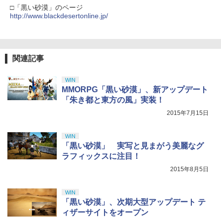
￥10,780
□「黒い砂漠」のページ
￥2,618
http://www.blackdesertonline.jp/
劇場版「鬼滅の刃」無限城編 第一章 猗
4
窩座再来 完全生産限定版 [Blu-ray]
【国内正規品】Thrustmaster スラスト
5
関連記事
マスター TH8S シフター - PC、PS4、P
￥8,698
S5、PS5 Pro、Xbox One、Xbox Serie
s X|S 対応の高精度 H パターン シフター
WIN
MMORPG「黒い砂漠」、新アップデート
￥14,141
「朱き都と東方の風」実装！
『映画 ラブライブ！蓮ノ空女学院スクー
5
2015年7月15日
ルアイドルクラブ Bloom Garden Part
y』Blu-ray（特装限定版）
WIN
￥8,589
「黒い砂漠」 実写と見まがう美麗なグ
ラフィックスに注目！
2015年8月5日
WIN
「黒い砂漠」、次期大型アップデート テ
ィザーサイトをオープン