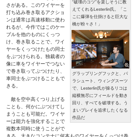
“破壊のコツ”を楽しそうに教
さがある。このワイヤーを
えてくれるLesterlin氏。「こ
打ち込み巻き取るアクショ
こに爆弾を仕掛けると巨大な
ンは通常は高速移動に使わ
橋が粉々さ！」
れるが、今作ではこのケー
ブルを他のものにくっつ
け、巻き取ることで、ワイ
ヤーをくっつけたもの同士
をぶつけられる。独裁者の
像に車をワイヤーでつない
で巻き取ってぶつけたり、
グラップリングフックと、パ
車同士をぶつけることもで
ラシュート、ウィングスーツ
きる。
で、Lesterlin氏が操るリコは
縦横無尽にフィールドを動き
敵を空中高くつり上げる
回り、すべてを破壊する。う
ことも、何かにぶつけてし
まいプレイを追求したくなる
まうことも可能だ。ワイヤ
作品だ
ーは能力を強化することで
複数本同時に使うことがで
きる。大きなコンテナに何本ものワイヤーをくっつけ巻