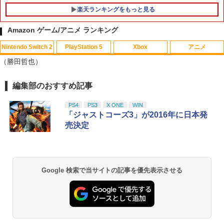
楽天ランキングをもっと見る
Amazon ゲーム/アニメ ランキング
Nintendo Switch 2
PlayStation 5
Xbox
アニメ
[メール便OK]【新品】【PS5】MotoGP
1
（勝田哲也）
24［PS5版］[在庫品]
￥920
編集部のおすすめ記事
スプラトゥーン レイダース|オンライン
PlayStation 5 デジタル・エディション
【純正品】Xbox ワイヤレス コントロー
【Amazon.co.jp限定】劇場版モノノ怪
1
1
1
1
コード版
日本語専用 Console Language: Japan
ラー + USB-C® ケーブル
第三章 蛇神 (Amazon.co.jp限定オリジ
ese only (CFI-2200B01)
ナル三方背収納ケース付きコレクション)
PS4
PS3
X ONE
WIN
(オリジナル特典:オリジナル巾着＋メー
￥5,832
￥8,300
「ジャストコーズ3」が2016年に日本発
カー特典:【坤と離】二振りの剣、十翼よ
￥55,000
【レビュー評価上昇中】 新型 PS5 Slim /
売決定
2
り来たる！スタジオ描き下ろしイラスト
PS5 Pro 冷却ファン PS5スリム用 冷却
ボード付) [Blu-ray]
ファン 自動温度検出 3段階風速調整 LED
ライト USB付き 低騒音 急速冷却 放熱
【純正品】Xbox ワイヤレス コントロー
2
￥10,780
スプラトゥーン レイダース -Switch2
プレステ5スリム用 ディスク/デジタル版
Beast of Reincarnation -PS5 【特典】
ラー (ロボット ホワイト)
2
2
対応 PS5 周辺機器 PS5 Pro 新型PS5
プロダクトコード 封入
Google 検索で当サイトの記事を優先表示させる
￥6,449
￥7,681
￥2,580
￥7,286
劇場版「鬼滅の刃」無限城編 第一章 猗
2
窩座再来 通常版 [Blu-ray]
【純正品】Xbox ワイヤレス コントロー
3
￥3,982
【新品】PS5 Dead by Daylight スペシ
ラー (カーボンブラック)
3