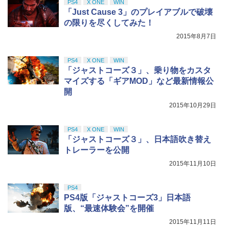
PS4
X ONE
WIN
￥8,800
「Just Cause 3」のプレイアブルで破壊
の限りを尽くしてみた！
2015年8月7日
PS4
X ONE
WIN
「ジャストコーズ３」、乗り物をカスタ
マイズする「ギアMOD」など最新情報公
開
2015年10月29日
PS4
X ONE
WIN
「ジャストコーズ３」、日本語吹き替え
トレーラーを公開
2015年11月10日
PS4
PS4版「ジャストコーズ3」日本語
版、“最速体験会”を開催
2015年11月11日