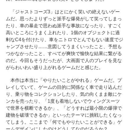
「ジャストコーズ3」はとにかく笑いの絶えないゲー
ムだ。思ったよりずっと派手な爆発がして笑ってしまっ
たり、車の暴走で思わぬ派手な事故になったり、すごく
高いところにうまく上れたり、1個のオブジェクトに過
剰なC4を付けたり、車をニトロでとんでもない速度でジ
ャンプさせたり……意図してうまくいったこと、予想も
つかなかったこと、すべてが爽快で愉快な結果に繋がる
のだ。今回もそうだったが、大画面で人のプレイを見な
がらわいわい盛り上がれるゲームだと感じた。
本作は本当に「やりたいことがやれる」ゲームだ。プ
レイしていて、ゲームの目的に関係なく車で走り込んだ
り、乗り物をコレクションしたり、気の向くまま敵にケ
ンカを売ったり、「1度も着地しないでウィングスーツ
で世界を横断できるか」、「どうすれば最小限の爆弾で
建物を破壊できるか」といったテーマに挑戦したくなっ
てしまう。ここまで「何でもやりたいことができる」ゲ
ームデザインにしたのはどうしてなのだろうか？