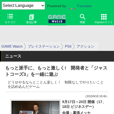
Powered by
Translate
カテゴリ
過去記事
検索
Impressサイト
GAME Watch
プレイステーション
PS4
アクション
ニュース
もっと派手に、もっと激しく! 開発者と「ジャス
トコーズ3」を一緒に遊ぶ
どうせやるならとことん楽しく！ 制限なしでやりたいこと
を詰め込んだゲーム
（2015/9/18 18:46）
9月17日～20日 開催（17、
18日 ビジネスデー）
会場：幕張メッセ