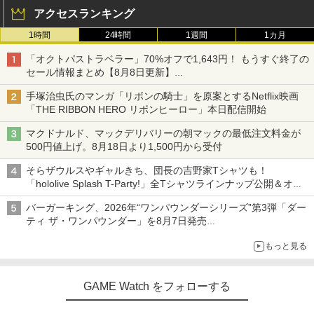
アクセスランキング
1時間
24時間
1週間
1カ月
「オクトパストラベラー」70%オフで1,643円！ もうすぐ終了の
セール情報まとめ【8月8日更新】
ニンテンドーeショップでは「大神 絶景版」が67%オフで990円
手塚治虫氏のマンガ「リボンの騎士」を原案とするNetflix映画
「THE RIBBON HERO リボンヒーロー」本日配信開始
マクドナルド、マックデリバリーの朝マックの最低注文料金が
500円値上げ。8月18日より1,500円から受付
そらザウルスやギャルきち、団長の吉野家Tシャツも！
「hololive Splash T-Party!」全Tシャツラインナップ公開＆オン
ライン販売開始
バーガーキング、2026年“ワンパウンダーシリーズ”第3弾「ダー
ティ ザ・ワンパウンダー」を8月7日発売
「特製ガーリックマヨソース」を使用した超大型チーズバーガー
もっと見る
GAME Watch をフォローする