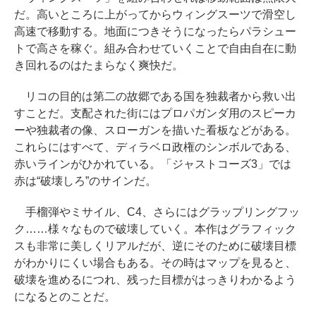
だ。高いところに上がってからウィングスーツで滑空し
高速で移動する。地面につきそうになったらパラシュー
トで高さを稼ぐ。組み合わせていくことで自由自在に動
き回れるのはたまらなく爽快だ。
リコの目的は第二の故郷である国を独裁者から救い出
すことだ。支配された街にはプロパガンダ用のスピーカ
ーや独裁者の像、スローガンを描いた看板などがある。
これらにはすべて、ディラベロ政権のシンボルである、
赤いラインがひかれている。「ジャストコーズ3」では
赤は“破壊しろ”のサインだ。
手榴弾やミサイル、C4、さらにはグラップリングフッ
ク……様々なもので破壊していく。本作はグラフィック
スも非常に美しくリアルだが、逆にそのために破壊目標
がわかりにくい場合もある。その時はマップを見ると、
破壊を進めるにつれ、残った目標がはっきりわかるよう
になるとのことだ。