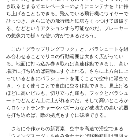
き取るとまるでエレベーターのようにコンテナを上に持
ち上げることもできる。飛んでいる飛行機にワイヤーで
ひっつき、さらにその飛行機と鉄塔をくっつけて爆破す
る、などというアクションすら可能なのだ。プレーヤー
の想像力で様々な使い方ができるだろう。
この「グラップリングフック」と、パラシュートを組
み合わせることでリコの行動範囲は大きく広がってい
る。地面に打ち込み巻き取れば高速移動できるし、高い
場所に打ち込めば建物にすぐ上れる。さらに上方向に上
っているときにパラシュートを開くことで空中に滞空で
き、うまく使うことで自由に空を移動できる。見上げる
ほどに高いビルも、切り立った崖も、フックとパラシュ
ートでどんどん上に上がれるのだ。そして高いところか
らロケットランチャーやバズーカなど破壊力の高い武器
を打ち込めば、敵の拠点もすぐに破壊できる。
さらに今作からの新要素、空中を高速で滑空できる
「ウィングスーツ」を組み合わせれば移動範囲は無限大