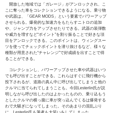
開放した地域では「ガレージ」がアンロックされ、こ
こに奪った車をコレクションできるようになる。乗り物
や武器は、「GEAR MODS」という要素でパワーアップ
させられる。爆発的な加速力をもたらすニトロの追加
や、ジャンプ力をアップさせたりできる。武器の装弾数
や威力を増すなど“ポイント”を割り振ることで好きな項
目をアンロックできる。このポイントは、ウィングスー
ツを使ってチェックポイントを潜り抜けるなど、様々な
種類が用意された“チャレンジ”で好成績を出すことで得
ることができる。
コレクションし、パワーアップさせた車や武器はいつ
でも呼び出すことができる。これらはすぐに飛行機から
投下されるが、道路の真ん中に呼び出してしまうと他の
クルマに当てられてしまうことも。今回Lesterlin氏が説
明しながら呼び出したのはよかったものの、乗り込もう
としたクルマの横っ腹に車が突っ込んでくるは爆発する
わで大騒ぎになってしまった。そのあまりの混乱ぶり
に、Lesterlin氏も筆者も大笑いをしてしまった。