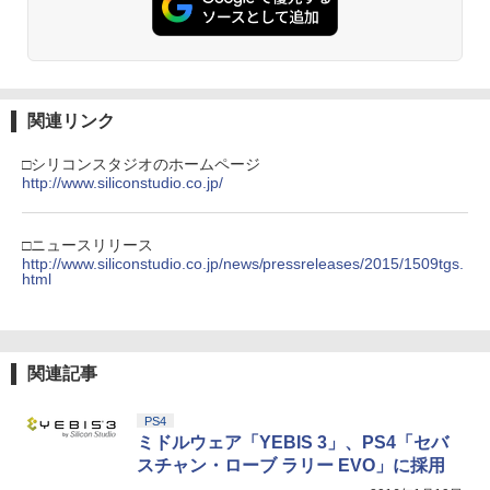
【純正品】Xbox ワイヤレス コントロー
3
ラー (カーボンブラック)
【Amazon.co.jp限定】劇場版モノノ怪
3
第三章 蛇神 (Amazon.co.jp限定オリジ
￥8,020
ナル三方背収納ケース付きコレクション)
関連リンク
(オリジナル特典:オリジナル巾着＋メー
カー特典:【坤と離】二振りの剣、十翼よ
□シリコンスタジオのホームページ
り来たる！スタジオ描き下ろしイラスト
http://www.siliconstudio.co.jp/
【純正品】Xbox 充電式バッテリー + US
4
ボード付) [Blu-ray]
B-C ケーブル
￥10,780
□ニュースリリース
￥2,618
http://www.siliconstudio.co.jp/news/pressreleases/2015/1509tgs.
html
劇場版「鬼滅の刃」無限城編 第一章 猗
4
窩座再来 完全生産限定版 [Blu-ray]
【国内正規品】Thrustmaster スラスト
5
マスター TH8S シフター - PC、PS4、P
￥8,698
関連記事
S5、PS5 Pro、Xbox One、Xbox Serie
s X|S 対応の高精度 H パターン シフター
PS4
￥14,141
ミドルウェア「YEBIS 3」、PS4「セバ
スチャン・ローブ ラリー EVO」に採用
『映画 ラブライブ！蓮ノ空女学院スクー
5
ルアイドルクラブ Bloom Garden Part