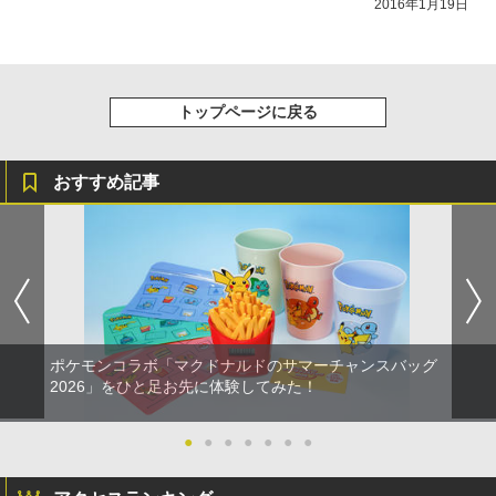
2016年1月19日
y』Blu-ray（特装限定版）
￥8,589
トップページに戻る
おすすめ記事
ポケモンコラボ「マクドナルドのサマーチャンスバッグ
2026」をひと足お先に体験してみた！
●
●
●
●
●
●
●