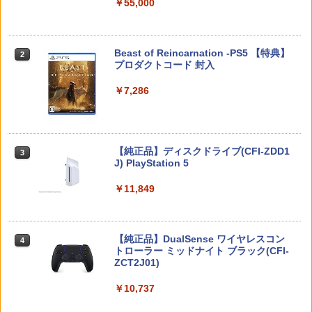
￥55,000
￥1,000
【特典】グランド・セフト・オートVI
2
(コードインボックス版、配送日：2026
年11月12日、プレイ開始日：2026年11
スプラトゥーン レイダース -Switch2
Beast of Reincarnation -PS5 【特典】
2
Nintendo Switch2 ケース EVA キャリン
月19日)(【初回購入封入特典】ヴィンテ
2
2
プロダクトコード 封入
グケース 耐衝撃 大容量収納 Switch 保護
ージ・バイスシティパック)
￥6,449
ケース 収納バッグ ニンテンドー スイッ
チ2 収納バッグ キャリーケース 保護 ゲ
￥7,286
￥8,329
ームカード
￥1,078
ソニー・インタラクティブエンタテイン
3
Nintendo Switch 2(日本語・国内専用)
【純正品】ディスクドライブ(CFI-ZDD1
3
3
メント 【PS5】ディスクドライブ [CFI-Z
J) PlayStation 5
DD1J PS5 ディスクドライブ]
￥56,068
Switch 2 ACアダプター 充電器 PD規格
3
￥11,849
60W急速充電 TVモード対応 両端Type-C
￥11,980
PSE認証済み Switch 1/2＆Switch Lite
＆Switch oled 有機elモデル スマートフ
ォン ノートPC その他機器対応
【純正品】DualSense ワイヤレスコン
ニンテンドープリペイド番号 9000円|オ
4
【新品】【PS5HD】NOLVA Mechanical
4
4
￥2,980
トローラー ミッドナイト ブラック(CFI-
ンラインコード版
All-Button ArcadeController for PlayS
ZCT2J01)
tation5／Windows PC[在庫品]
￥9,000
￥10,737
￥14,660
Nintendo Switch Sports Resort
4