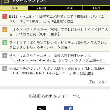
アクセスランキング
1時間
24時間
1週間
1カ月
BS12 トゥエルビ「日曜アニメ劇場」にて「機動戦士ガンダム」
シリーズが本日8月9日から8週連続で放送
初回は「機動戦士ガンダム【HDリマスター版】」
「オクトパストラベラー」70%オフで1,643円！ もうすぐ終了の
セール情報まとめ【8月8日更新】
ニンテンドーeショップでは「大神 絶景版」が67%オフで990円
ファミマで「ポケモンフレンダ」ピカチュウ&ゼラオラのフレン
ダピックがもらえるキャンペーン開催！
そらザウルスやギャルきち、団長の吉野家Tシャツも！
「hololive Splash T-Party!」全Tシャツラインナップ公開＆オン
ライン販売開始
手塚治虫氏のマンガ「リボンの騎士」を原案とするNetflix映画
「THE RIBBON HERO リボンヒーロー」本日配信開始
もっと見る
GAME Watch をフォローする