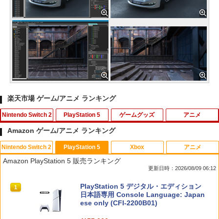
楽天市場 ゲーム/アニメ ランキング
Nintendo Switch 2
PlayStation 5
ゲームグッズ
アニメ
Amazon ゲーム/アニメ ランキング
Nintendo Switch 2
PlayStation 5
Xbox
アニメ
Switch2 保護フィルム スイッチ2 保護フ
【楽天ブックス限定特典+特典】空の軌
1
1
Amazon PlayStation 5 販売ランキング
ィルム switch2 フィルム Switch2 ガラ
跡 the 2nd PS5版(DLCチラシ：NEOブ
更新日時：2026/08/09 06:12
スフィルム スイッチ2 フィルム ガイド
レイサー・アガット+【早期購入外付特
貼り付け キット カバー Switch 2 本体
典】DLCチラシ)
スプラトゥーン レイダース|オンライン
PlayStation 5 デジタル・エディション
アクセサリー Nintendo Switch2 ケース
1
1
コード版
日本語専用 Console Language: Japan
可 透明 ブルーライト カット 99％ FIRM
￥7,480
ese only (CFI-2200B01)
E
￥5,832