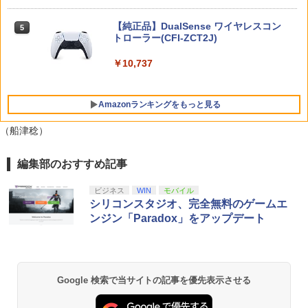
￥6,270
ニンテンドープリペイド番号 5000円|オ
5
【純正品】DualSense ワイヤレスコン
ンラインコード版
5
アストロボット
5
トローラー(CFI-ZCT2J)
￥5,000
￥4,968
￥10,737
【送料無料・発売日前日出荷・新品】Ni
5
ntendo Switch 2 The Elder Scrolls IV:
Amazonランキングをもっと見る
Oblivion Remastered - Deluxe Edition
(8月11日発売)020196 オブリビオン
（船津稔）
￥6,800
編集部のおすすめ記事
【純正品】Xbox ワイヤレス コントロー
劇場版「鬼滅の刃」無限城編 第一章 猗
1
1
ラー + USB-C® ケーブル
窩座再来 通常版 [Blu-ray]
ビジネス
WIN
モバイル
￥8,300
￥3,982
シリコンスタジオ、完全無料のゲームエ
ンジン「Paradox」をアップデート
【純正品】Xbox ワイヤレス コントロー
2
劇場版「鬼滅の刃」無限城編 第一章 猗
ラー (ロボット ホワイト)
2
窩座再来 通常版 [DVD]
Google 検索で当サイトの記事を優先表示させる
￥7,681
￥3,523