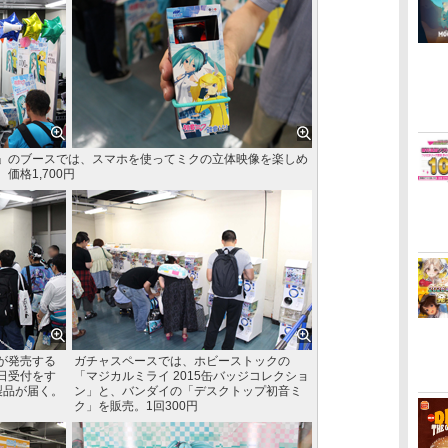
」のブースでは、スマホを使ってミクの立体映像を楽しめ
格1,700円
が発売する
ガチャスペースでは、ホビーストックの
日受付をす
「マジカルミライ 2015缶バッジコレクショ
製品が届く。
ン」と、バンダイの「デスクトップ初音ミ
ク」を販売。1回300円