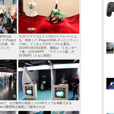
販売のほ
セガ×メディコムトイ×ホビージャパンによ
Project
る「初音ミク -Project DIVA- F ハニーウィッ
台を出展。30
プver.」フィギュアのサンプルも展示。
っていた
2016年3月24日発売、価格は「スタンダー
ド版」が25,800円、「デラックス版」が
35,800円（ともに税別）
orpheusで、セガ製作の初音ミクのVRライブを体験できる
するための整理券は抽選にて配布される