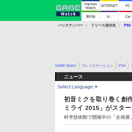
バックナンバー
リリース送付先
PS5
モバイル
eスポーツ
クラウド
PS
GAME Watch
プレイステーション
PS4
ニュース
Select Language
▼
初音ミクを取り巻く創
ミライ 2015」がスタ
科学技術館で開催中の「企画展