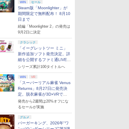
WIN
セール
Steam版「Moonlighter」が
期間限定で無料配布！ 8月10
日まで
続編「Moonlighter 2」の発売は
9月2日に決定
クラシック
「イーグレットツー ミニ」
新作追加ソフト発売決定。詳
細を公開するファミ通LIVEが
8月27日20時から配信
シリーズ累計100タイトルへ
WIN
VR
「スーパーリアル麻雀 Venus
Returns」8月27日に発売決
定。脱衣麻雀が3D×VRで復
活
発売から2週間は20%オフにな
るセールが実施
グルメ
バーガーキング、2026年“ワ
ンパウンダーシリーズ”第3弾