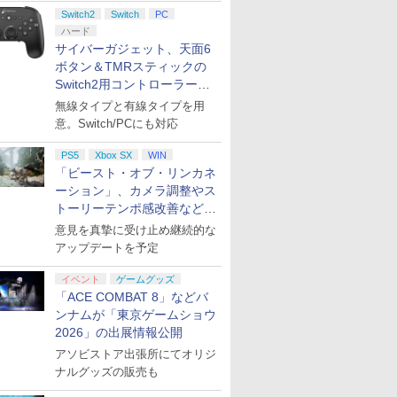
ント公開
Switch2
Switch
PC
ハード
サイバーガジェット、天面6
ボタン＆TMRスティックの
Switch2用コントローラーを9
月下旬発売！
無線タイプと有線タイプを用
意。Switch/PCにも対応
PS5
Xbox SX
WIN
「ビースト・オブ・リンカネ
ーション」、カメラ調整やス
トーリーテンポ感改善などの
アプデを1週間以内に実施
意見を真摯に受け止め継続的な
アップデートを予定
イベント
ゲームグッズ
「ACE COMBAT 8」などバ
ンナムが「東京ゲームショウ
2026」の出展情報公開
アソビストア出張所にてオリジ
ナルグッズの販売も