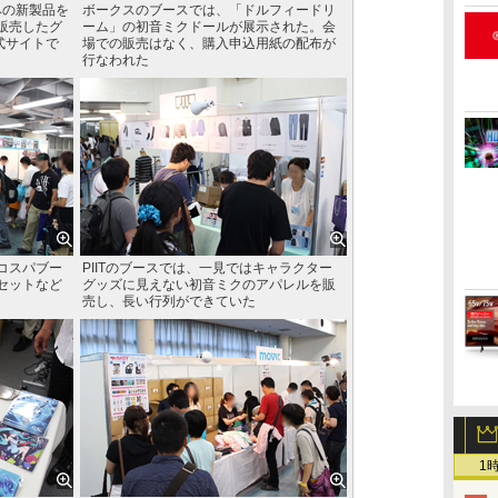
みの新製品を
ボークスのブースでは、「ドルフィードリ
販売したグ
ーム」の初音ミクドールが展示された。会
式サイトで
場での販売はなく、購入申込用紙の配布が
行なわれた
コスパブー
PIITのブースでは、一見ではキャラクター
セットなど
グッズに見えない初音ミクのアパレルを販
売し、長い行列ができていた
1