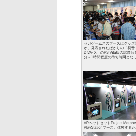
セガゲームスのブースはグッズ
か、発表されたばかりの「初音ミク 
DIVA- X」のPS Vita版の試遊
分～1時間程度の待ち時間とな
VRヘッドセットProject M
PlayStationブース。体験