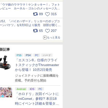
「ウマ娘のウマウマ！ケンタッキー！」フォト
レビュー カーネル・ゴルシのメッセージ入り
パッケージや描き下ろしトレカなどが登場
89
315
pic.x.com/PjnkR9vkXl
USJ、「バイオハザード」リッカーのポップコ
ーンバケツ」を9月9日より販売 頭部が開く仕
組み。味は恐怖を堪のう「味噌フレーバー」
65
207
pic.x.com/81MuXGahVM
もっと見る
新記事
PS5
PS4
PC
ハード
「エスコン8」仕様のフライ
トスティックがThrustmaster
から登場！ 10月2日発売
ジョイスティックに振動機能を
搭載。予約受付も開始
Android
iOS
PC
「ホロドリ」次回イベントに
「miComet」参戦!? 本日18
時にイベント詳細＆登場タレ