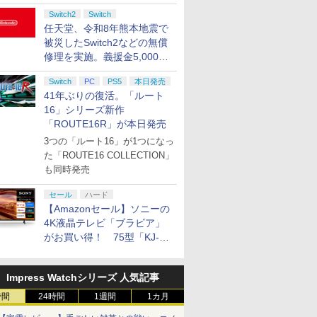
Switch2
Switch
任天堂、令和8年熊本地震で
被災したSwitch2などの無償
修理を実施。義援金5,000万
円の寄付も発表
Switch
PC
PS5
本日発売
41年ぶりの復活。「ルート
16」シリーズ新作
「ROUTE16R」が本日発売
3つの「ルート16」が1つになっ
た「ROUTE16 COLLECTION」
も同時発売
セール
ハード
【Amazonセール】ソニーの
4K液晶テレビ「ブラビア」
がお買い得！ 75型「KJ-
75X75WL」などラインナッ
プ
Impress Watchシリーズ 人気記事
時間
24時間
1週間
1カ月