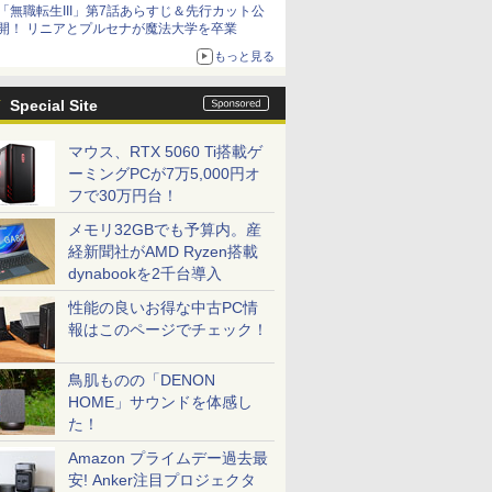
「無職転生III」第7話あらすじ＆先行カット公
シリーズ累計100タイトルへ
開！ リニアとプルセナが魔法大学を卒業
もっと見る
Special Site
マウス、RTX 5060 Ti搭載ゲ
ーミングPCが7万5,000円オ
フで30万円台！
メモリ32GBでも予算内。産
経新聞社がAMD Ryzen搭載
dynabookを2千台導入
性能の良いお得な中古PC情
報はこのページでチェック！
鳥肌ものの「DENON
HOME」サウンドを体感し
た！
Amazon プライムデー過去最
安! Anker注目プロジェクタ