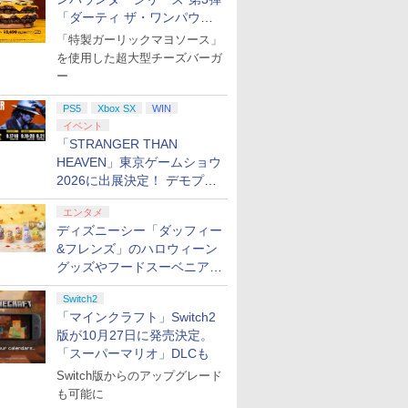
「ダーティ ザ・ワンパウン
ダー」を8月7日発売
「特製ガーリックマヨソース」
を使用した超大型チーズバーガ
ー
PS5
Xbox SX
WIN
イベント
「STRANGER THAN
HEAVEN」東京ゲームショウ
2026に出展決定！ デモプレ
イや体験型展示も
エンタメ
ディズニーシー「ダッフィー
&フレンズ」のハロウィーン
グッズやフードスーベニアが
8月25日より発売
Switch2
「マインクラフト」Switch2
版が10月27日に発売決定。
「スーパーマリオ」DLCも
Switch版からのアップグレード
も可能に