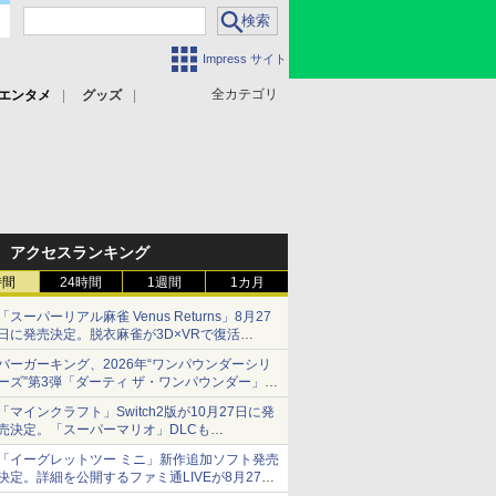
Impress サイト
全カテゴリ
エンタメ
グッズ
アクセスランキング
時間
24時間
1週間
1カ月
「スーパーリアル麻雀 Venus Returns」8月27
日に発売決定。脱衣麻雀が3D×VRで復活
発売から2週間は20%オフになるセールが実施
バーガーキング、2026年“ワンパウンダーシリ
ーズ”第3弾「ダーティ ザ・ワンパウンダー」を
8月7日発売
「マインクラフト」Switch2版が10月27日に発
「特製ガーリックマヨソース」を使用した超大
売決定。「スーパーマリオ」DLCも
型チーズバーガー
Switch版からのアップグレードも可能に
「イーグレットツー ミニ」新作追加ソフト発売
決定。詳細を公開するファミ通LIVEが8月27日
20時から配信