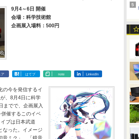
9月4～6日 開催
会場：科学技術館
企画展入場料：500円
ェア
はてブ
note
LinkedIn
化の今を発信するイ
」が、8月4日に科学
6日までで、企画展入
を併催するこのイベ
ライブは日本武道
となった。イメージ
初音ミク」、「鏡音