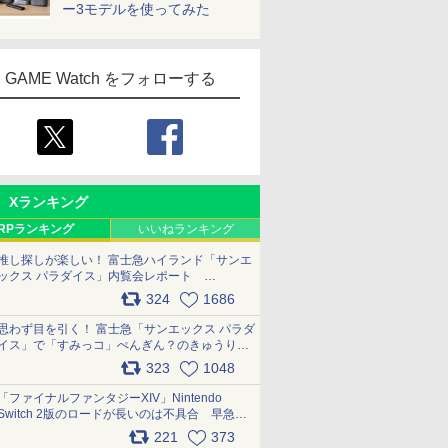
ー3モデルを使ってみた
GAME Watch をフォローする
Xランキング
RPランキング
いいねランキング
推し探しが楽しい！ 富士急ハイランド「サンエ
ックス パラダイス」内覧会レポート
pic.x.com/p718c0QB0k
324
1686
思わず目を引く！ 富士急「サンエックス パラダ
イス」で「すみっコ」ぺんぎん？のきゅうりド
ッグを食べてみた イラストそのままのメニュ
323
1048
ー化に挑戦。これが意外にもおいしい
pic.x.com/Kgl04hZaeg
「ファイナルファンタジーXIV」Nintendo
Switch 2版のロードが長いのは不具合 早急に
アップデートできるよう対応中
221
373
pic.x.com/s9S3nRCAGa