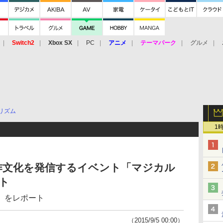
Switch2
Xbox SX
PC
アニメ
テーマパーク
グルメ
 Vita
3DS
アーケード
VR
リズム
1
作文化を発信するイベント「マジカル
ート
」をレポート
（2015/9/5 00:00）