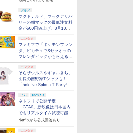
グルメ
マクドナルド、マックデリバ
リーの朝マックの最低注文料
金が500円値上げ。8月18日
より1,500円から受付
エンタメ
ファミマで「ポケモンフレン
ダ」ピカチュウ&ゼラオラの
フレンダピックがもらえるキ
ャンペーン開催！
エンタメ
そらザウルスやギャルきち、
団長の吉野家Tシャツも！
「hololive Splash T-Party!」
全Tシャツラインナップ公開
PS5
Xbox SX
＆オンライン販売開始
ネトフリで公開予定
「GTA6」新映像は日本国内
でもリアルタイム試聴可能。
しかも日本語字幕付き
Netflixから公式回答あり
エンタメ