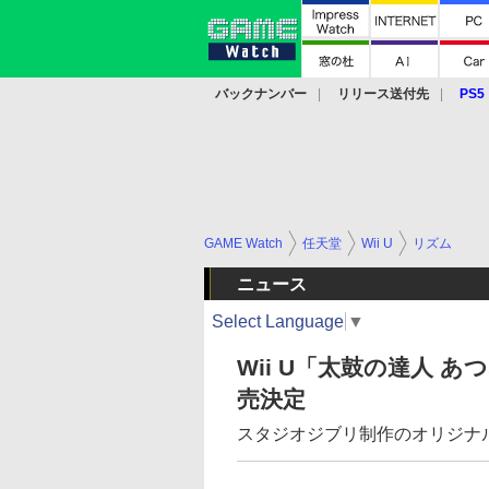
バックナンバー
リリース送付先
PS5
モバイル
eスポーツ
クラウド
PS
GAME Watch
任天堂
Wii U
リズム
ニュース
Select Language
▼
Wii U「太鼓の達人 
売決定
スタジオジブリ制作のオリジナ