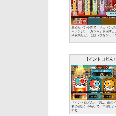
集めたドン小判で「メカドンガ
ャレンジ。「ガシャ」を回すと
や衣装など、ごほうびをゲット
【イントロどん♪
「イントロどん♪」では、曲の
初の部分）を聴いて、早押しク
する