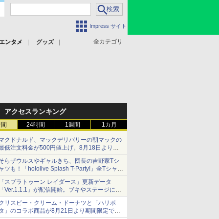
Impress サイト
全カテゴリ
エンタメ
グッズ
アクセスランキング
時間
24時間
1週間
1カ月
マクドナルド、マックデリバリーの朝マックの
最低注文料金が500円値上げ。8月18日より
1,500円から受付
そらザウルスやギャルきち、団長の吉野家Tシ
ャツも！「hololive Splash T-Party!」全Tシャツ
ラインナップ公開＆オンライン販売開始
「スプラトゥーン レイダース」更新データ
「Ver.1.1.1」が配信開始。ブキやステージに関
する不具合を修正
クリスピー・クリーム・ドーナツと「ハリポ
タ」のコラボ商品が8月21日より期間限定で発
売