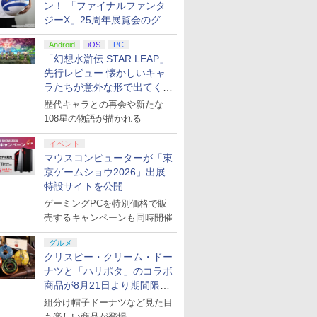
ン！ 「ファイナルファンタ
ジーX」25周年展覧会のグッ
ズ情報が公開
Android
iOS
PC
「幻想水滸伝 STAR LEAP」
先行レビュー 懐かしいキャ
ラたちが意外な形で出てくる
シリーズ完全新作！
歴代キャラとの再会や新たな
108星の物語が描かれる
イベント
マウスコンピューターが「東
京ゲームショウ2026」出展
特設サイトを公開
ゲーミングPCを特別価格で販
売するキャンペーンも同時開催
グルメ
クリスピー・クリーム・ドー
ナツと「ハリポタ」のコラボ
商品が8月21日より期間限定
で発売
組分け帽子ドーナツなど見た目
も楽しい商品が登場