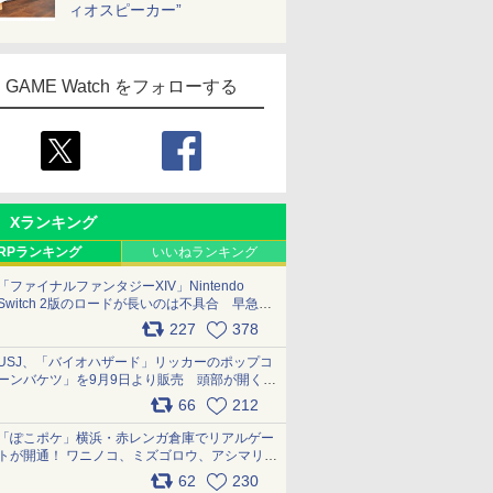
ィオスピーカー”
GAME Watch をフォローする
Xランキング
RPランキング
いいねランキング
「ファイナルファンタジーXIV」Nintendo
Switch 2版のロードが長いのは不具合 早急に
アップデートできるよう対応中
227
378
pic.x.com/s9S3nRCAGa
USJ、「バイオハザード」リッカーのポップコ
ーンバケツ」を9月9日より販売 頭部が開く仕
組み。味は恐怖を堪のう「味噌フレーバー」
66
212
pic.x.com/81MuXGahVM
「ぽこポケ」横浜・赤レンガ倉庫でリアルゲー
トが開通！ ワニノコ、ミズゴロウ、アシマリ登
場シーンをレポート pic.x.com/LDgEByVl6D
62
230