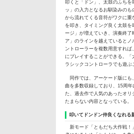
叩くと「ドン」、太鼓のふちを
ッ」の入力となるお馴染みのも
から流れてくる音符がワクに重
を叩き、タイミング良く太鼓を
ージ」が増えていき、演奏終了
ア」のラインを越えているとノ
ントローラーを複数用意すれば
にプレイすることができる。「太
ラシックコントローラでも遊ぶ
同作では、アーケード版にも、
曲を多数収録しており、15周
た、過去作で人気のあったオリ
たまらない内容となっている。
叩いてドンドン仲良くなれる
新モード「ともだち大作戦！」