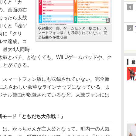
叩くと「カ
の。画面の右
なったら太鼓
叩くと「魂ゲ
収録曲の一部。ゲームセンター版にも、ス
マートフォン版にも収録されていない、完
時に「クリ
全新曲を多数収録
ルマ達成。コ
、最大4人同時
鼓とバチ」がなくても、Wii Uゲームパッドや、ク
最
ことができる。
スマートフォン版にも収録されていない、完全新
年にふさわしい豪華なラインナップになっている。ま
ジナル楽曲が収録されているなど、太鼓ファンには
新モード「ともだち大作戦！」
は、かっちゃんが主人公となって、町内一の人気