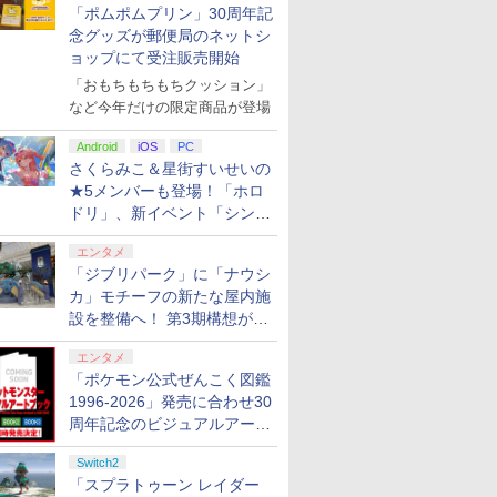
「ポムポムプリン」30周年記
念グッズが郵便局のネットシ
ョップにて受注販売開始
「おもちもちもちクッション」
など今年だけの限定商品が登場
Android
iOS
PC
さくらみこ＆星街すいせいの
★5メンバーも登場！「ホロ
ドリ」、新イベント「シンク
ロする夏のスパークル」がス
エンタメ
タート
「ジブリパーク」に「ナウシ
カ」モチーフの新たな屋内施
設を整備へ！ 第3期構想が公
開
エンタメ
「ポケモン公式ぜんこく図鑑
1996-2026」発売に合わせ30
周年記念のビジュアルアート
ブック3冊同時発売が決定
Switch2
「スプラトゥーン レイダー