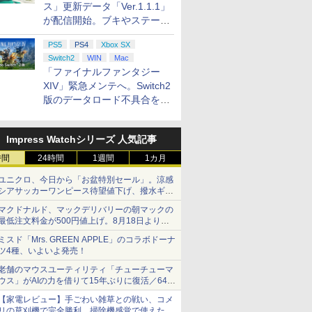
ス」更新データ「Ver.1.1.1」
が配信開始。ブキやステージ
に関する不具合を修正
PS5
PS4
Xbox SX
Switch2
WIN
Mac
「ファイナルファンタジー
XIV」緊急メンテへ。Switch2
版のデータロード不具合を最
適化
Impress Watchシリーズ 人気記事
時間
24時間
1週間
1カ月
ユニクロ、今日から「お盆特別セール」。涼感
シアサッカーワンピース待望値下げ、撥水ギア
ショーツは1990円に
マクドナルド、マックデリバリーの朝マックの
最低注文料金が500円値上げ。8月18日より
1,500円から受付
ミスド「Mrs. GREEN APPLE」のコラボドーナ
ツ4種、いよいよ発売！
老舗のマウスユーティリティ「チューチューマ
ウス」がAIの力を借りて15年ぶりに復活／64bit
化、Windows 10/11、「Chrome」も走り回
【家電レビュー】手ごわい雑草との戦い、コメ
る。復活記念で2026年末まで500円
リの草刈機で完全勝利 掃除機感覚で使えた