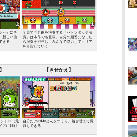
シャ」にチ
全員で同じ曲を演奏する「バトンタッチ演
、新しい曲
奏」は本作でも登場。自分の順番になった
できる
ら演奏を担当し、みんなで協力してクリア
を目指していく
】
【きせかえ】
イントロ（最
自分だけのMyどんをつくり、着せ替えて撮
イズに挑戦
影もできる