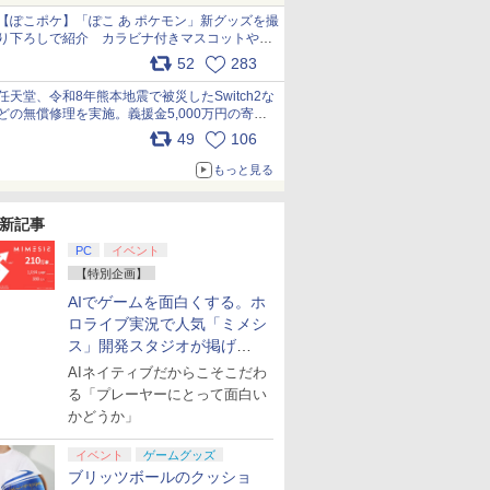
【ぽこポケ】「ぽこ あ ポケモン」新グッズを撮
り下ろしで紹介 カラビナ付きマスコットやス
クエアポーチが仲間入り
52
283
pic.x.com/XmVAgBxaW5
任天堂、令和8年熊本地震で被災したSwitch2な
どの無償修理を実施。義援金5,000万円の寄付
も発表 pic.x.com/BAYsMfUfUC
49
106
もっと見る
新記事
PC
イベント
【特別企画】
AIでゲームを面白くする。ホ
ロライブ実況で人気「ミメシ
ス」開発スタジオが掲げ
る“AI活用の信念”とは？【講
AIネイティブだからこそこだわ
演レポート】
る「プレーヤーにとって面白い
かどうか」
イベント
ゲームグッズ
ブリッツボールのクッショ