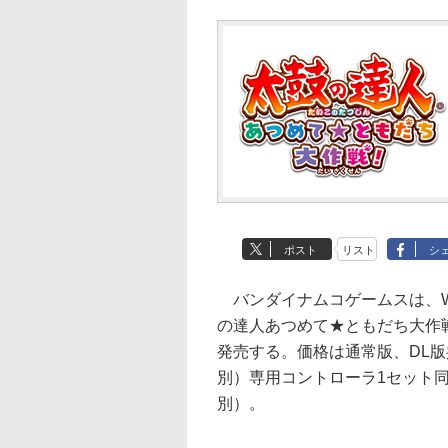
ポスト
リスト
シ
バンダイナムコゲームスは、W
の達人あつめて★ともだち大作戦
発売する。価格は通常版、DL版共
別）専用コントローラ1セット同梱
別）。