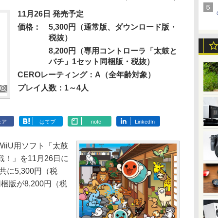
11月26日 発売予定
価格：
5,300円（通常版、ダウンロード版・
税抜）
8,200円（専用コントローラ「太鼓と
バチ」1セット同梱版・税抜）
CEROレーティング：A（全年齢対象）
プレイ人数：1～4人
ェア
はてブ
note
LinkedIn
iiU用ソフト「太鼓
！」を11月26日に
に5,300円（税
版が8,200円（税