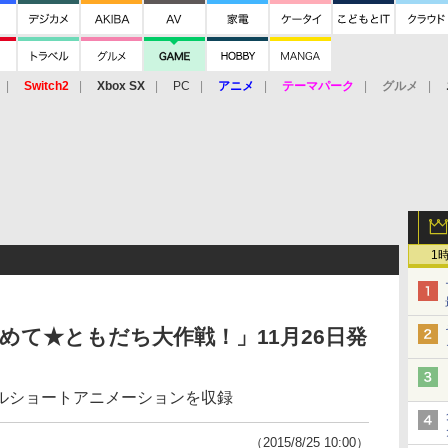
Switch2
Xbox SX
PC
アニメ
テーマパーク
グルメ
 Vita
3DS
アーケード
VR
1
あつめて★ともだち大作戦！」11月26日発
ルショートアニメーションを収録
（2015/8/25 10:00）