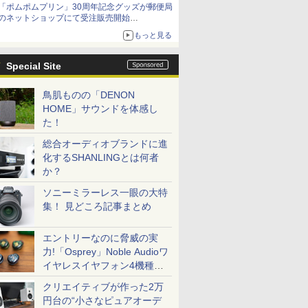
「ポムポムプリン」30周年記念グッズが郵便局
組分け帽子ドーナツなど見た目も楽しい商品が
のネットショップにて受注販売開始
登場
「おもちもちもちクッション」など今年だけの
もっと見る
限定商品が登場
Special Site
鳥肌ものの「DENON
HOME」サウンドを体感し
た！
総合オーディオブランドに進
化するSHANLINGとは何者
か？
ソニーミラーレス一眼の大特
集！ 見どころ記事まとめ
エントリーなのに脅威の実
力!「Osprey」Noble Audioワ
イヤレスイヤフォン4機種を
一気に聴く
クリエイティブが作った2万
円台の“小さなピュアオーデ