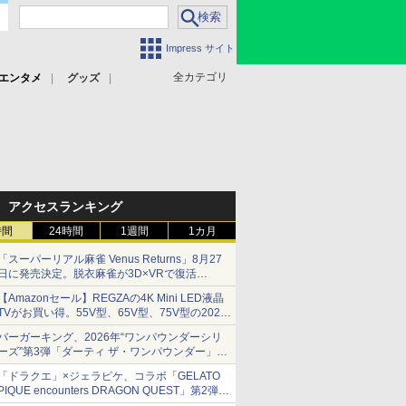
Impress サイト
全カテゴリ
エンタメ
グッズ
アクセスランキング
時間
24時間
1週間
1カ月
「スーパーリアル麻雀 Venus Returns」8月27
日に発売決定。脱衣麻雀が3D×VRで復活
発売から2週間は20%オフになるセールが実施
【Amazonセール】REGZAの4K Mini LED液晶
TVがお買い得。55V型、65V型、75V型の2026
年モデルがラインナップ
バーガーキング、2026年“ワンパウンダーシリ
ーズ”第3弾「ダーティ ザ・ワンパウンダー」を
8月7日発売
「ドラクエ」×ジェラピケ、コラボ「GELATO
「特製ガーリックマヨソース」を使用した超大
PIQUE encounters DRAGON QUEST」第2弾が
型チーズバーガー
本日発売