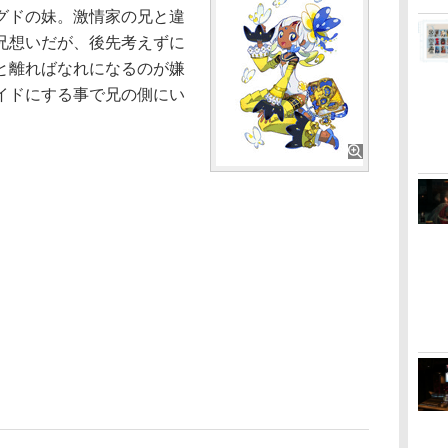
グドの妹。激情家の兄と違
兄想いだが、後先考えずに
と離ればなれになるのが嫌
イドにする事で兄の側にい