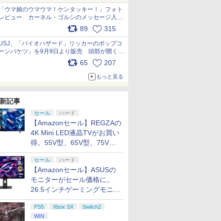
「ウマ娘のウマウマ！ケンタッキー！」フォト
レビュー カーネル・ゴルシのメッセージ入り
パッケージや描き下ろしトレカなどが登場
89
315
pic.x.com/PjnkR9vkXl
USJ、「バイオハザード」リッカーのポップコ
ーンバケツ」を9月9日より販売 頭部が開く仕
組み。味は恐怖を堪のう「味噌フレーバー」
65
207
pic.x.com/81MuXGahVM
もっと見る
新記事
セール
ハード
【Amazonセール】REGZAの
4K Mini LED液晶TVがお買い
得。55V型、65V型、75V型
の2026年モデルがラインナ
セール
ハード
ップ
【Amazonセール】ASUSの
モニターがセール価格に。
26.5インチゲーミングモニタ
ー「ROG Strix OLED
PS5
Xbox SX
Switch2
XG27ACDMS」限定モデルも
WIN
お買い得