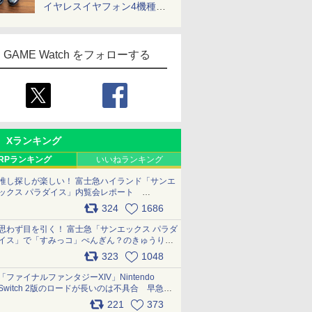
イヤレスイヤフォン4機種を
一気に聴く
GAME Watch をフォローする
Xランキング
RPランキング
いいねランキング
推し探しが楽しい！ 富士急ハイランド「サンエ
ックス パラダイス」内覧会レポート
pic.x.com/p718c0QB0k
324
1686
思わず目を引く！ 富士急「サンエックス パラダ
イス」で「すみっコ」ぺんぎん？のきゅうりド
ッグを食べてみた イラストそのままのメニュ
323
1048
ー化に挑戦。これが意外にもおいしい
pic.x.com/Kgl04hZaeg
「ファイナルファンタジーXIV」Nintendo
Switch 2版のロードが長いのは不具合 早急に
アップデートできるよう対応中
221
373
pic.x.com/s9S3nRCAGa