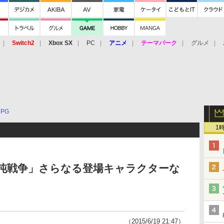
Switch2
Xbox SX
PC
アニメ
テーマパーク
グルメ
 Vita
3DS
アーケード
VR
RPG
1
混沌戦争」さらなる登場キャラクターな
（2015/6/19 21:47）