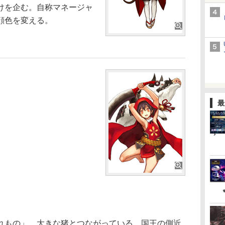
けを企む。自称マネージャ
顔色を変える。
最
もの」。大きな猪とつながっている。国王の側近