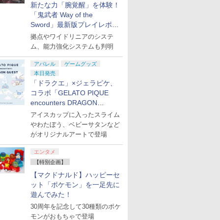
新たな力「腕覚醒」を体験！
「鬼武者 Way of the
Sword」最新版プレイレポー
ト
拠点やワイドリニアのシステ
ム、能力強化システムも判明
アパレル
ゲームグッズ
本日発売
「ドラクエ」×ジェラピケ、
コラボ「GELATO PIQUE
encounters DRAGON
QUEST」第2弾が本日発売
アイスカップに入ったスライム
やわたぼう、ベビーサタンなど
がオリジナルアートで登場
エンタメ
【特別企画】
【マクドナルド】ハッピーセ
ット「ポケモン」を一足先に
遊んでみた！
30周年を記念して30種類のポケ
モンがおもちゃで登場