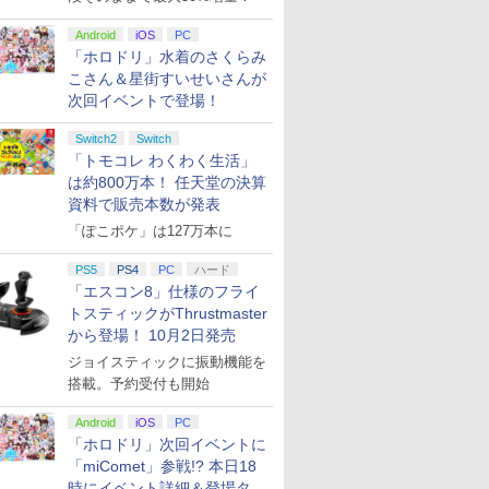
Android
iOS
PC
「ホロドリ」水着のさくらみ
こさん＆星街すいせいさんが
次回イベントで登場！
Switch2
Switch
「トモコレ わくわく生活」
は約800万本！ 任天堂の決算
資料で販売本数が発表
「ぽこポケ」は127万本に
PS5
PS4
PC
ハード
「エスコン8」仕様のフライ
トスティックがThrustmaster
から登場！ 10月2日発売
ジョイスティックに振動機能を
搭載。予約受付も開始
Android
iOS
PC
「ホロドリ」次回イベントに
「miComet」参戦!? 本日18
時にイベント詳細＆登場タレ