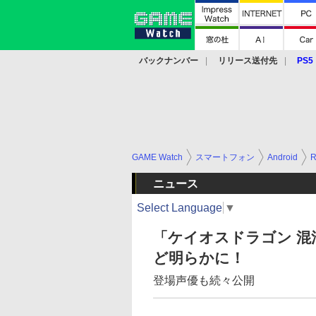
バックナンバー
リリース送付先
PS5
モバイル
eスポーツ
クラウド
PS
GAME Watch
スマートフォン
Android
ニュース
Select Language
▼
「ケイオスドラゴン 
ど明らかに！
登場声優も続々公開