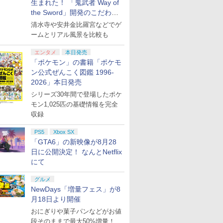
生まれた！ 「鬼武者 Way of
the Sword」開発のこだわり
を目撃！
清水寺や安井金比羅宮などでゲ
ームとリアル風景を比較も
エンタメ
本日発売
「ポケモン」の書籍「ポケモ
ン公式ぜんこく図鑑 1996-
2026」本日発売
シリーズ30年間で登場したポケ
モン1,025匹の基礎情報を完全
収録
PS5
Xbox SX
「GTA6」の新映像が8月28
日に公開決定！ なんとNetflix
にて
グルメ
NewDays「増量フェス」が8
月18日より開催
おにぎりや菓子パンなどがお値
段そのままで最大50%増量！