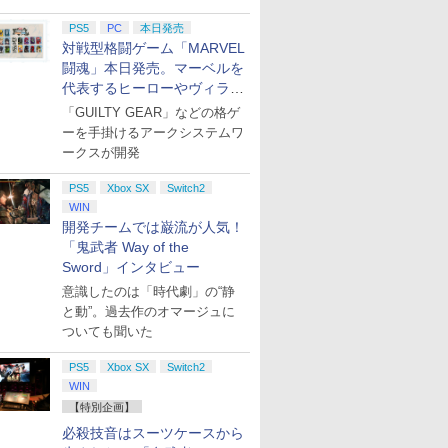
PS5
PC
本日発売
対戦型格闘ゲーム「MARVEL
闘魂」本日発売。マーベルを
代表するヒーローやヴィラン
たちが登場
「GUILTY GEAR」などの格ゲ
ーを手掛けるアークシステムワ
ークスが開発
PS5
Xbox SX
Switch2
WIN
開発チームでは巌流が人気！
「鬼武者 Way of the
Sword」インタビュー
意識したのは「時代劇」の“静
と動”。過去作のオマージュに
ついても聞いた
PS5
Xbox SX
Switch2
WIN
【特別企画】
必殺技音はスーツケースから