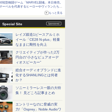
対戦型格闘ゲーム「MARVEL闘魂」本日発売。
アイスカップに入ったスライムやわたぼう、ベ
マーベルを代表するヒーローやヴィランたちが
ビーサタンなどがオリジナルアートで登場
登場
もっと見る
「GUILTY GEAR」などの格ゲーを手掛けるア
ークシステムワークスが開発
Special Site
レイズ鍛造1ピースアルミホ
イール「CE28 N-plus」軽量
なままに剛性を向上
クリエイティブが作った2万
円台の“小さなピュアオーデ
ィオスピーカー”
総合オーディオブランドに進
化するSHANLINGとは何者
か？
ソニーミラーレス一眼の大特
集！ 見どころ記事まとめ
エントリーなのに脅威の実
力!「Osprey」Noble Audioワ