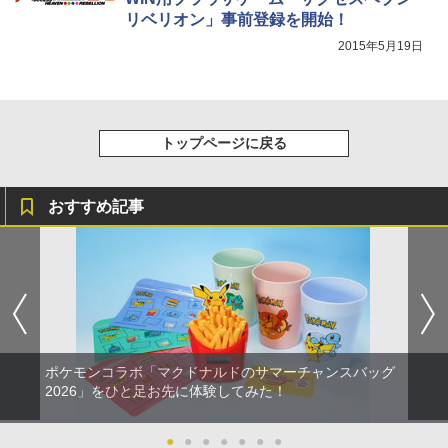
リベリオン」事前登録を開始！
2015年5月19日
トップページに戻る
おすすめ記事
ポケモンコラボ「マクドナルドのサマーチャンスバッグ
2026」をひと足お先に体験してみた！
●
●
●
●
●
●
●