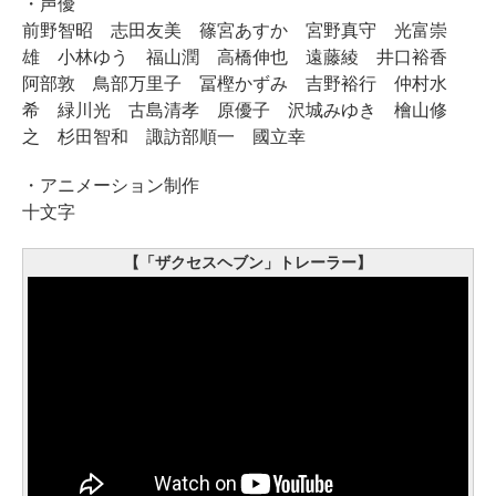
・声優
前野智昭 志田友美 篠宮あすか 宮野真守 光富崇
雄 小林ゆう 福山潤 高橋伸也 遠藤綾 井口裕香
阿部敦 鳥部万里子 冨樫かずみ 吉野裕行 仲村水
希 緑川光 古島清孝 原優子 沢城みゆき 檜山修
之 杉田智和 諏訪部順一 國立幸
・アニメーション制作
十文字
【「ザクセスヘブン」トレーラー】