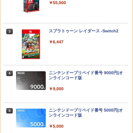
￥55,000
【特典】冒険家エリオットの千年物語 P
【中古】【未使用品】モアナと伝説の海
3
3
Switch2 保護フィルム スイッチ2 保護フ
3
S5版(【早期購入封入特典】エリオット
2 [DVDのみ]
ゲーム機 本体 脳を鍛える大人の娯楽ゲ
3
ィルム switch2 フィルム Switch2 ガラ
旅立ちパック)
ーム 4タイトル収録 HDMI 差すだけ ワイ
スフィルム スイッチ2 フィルム ガイド
ヤレスコントローラー 付き 麻雀 将棋 脳
￥3,480
スプラトゥーン レイダース -Switch2
3
貼り付け キット カバー Switch 2 本体
トレ ゲーム イーハトーヴォ物語 サラブ
￥5,236
アクセサリー Nintendo Switch2 ケース
レッドブリーダー3 KTFC-008B【メール
￥6,447
可 透明 ブルーライト カット 99％ FIRM
便送料無料】
E
￥4,980
機動戦士ガンダムSEED FREEDOM(通常
コナミデジタルエンタテインメント 【封
4
4
￥1,000
版)【Blu-ray】 [ 矢立肇 ]
入特典付】【PS5】METAL GEAR SOLI
D: MASTER COLLECTION Vol.2 [ELJM
-30900 PS5 メタルギアソリッド マスタ-
￥4,032
ニンテンドープリペイド番号 9000円|オ
4
コレクション 2]
ンラインコード版
【中古】LoveR Kiss Endless Memorie
4
【特典】ドラゴンクエストモンスターズ
4
s Nintendo Switch 2 Edition
4 枯れ木の国のビアンカ・フローラ マ
￥5,610
￥9,000
スターズ版 Switch2版(【早期購入封入
￥5,559
羅小黒戦記 ぼくが選ぶ未来(通常版)【Bl
5
特典】冒険スタートダッシュセット+マ
u-ray】 [ MTJJ ]
スターズ版購入封入特典)
【当店独自で＋P10倍★要エントリー】
￥5,645
ニンテンドープリペイド番号 5000円|オ
5
￥11,979
5
【中古】[PS5] プラグマタ(PRAGMATA)
ンラインコード版
ゲーム&ウオッチ スーパーマリオブラザ
5
通常版 カプコン(20260417)
ーズ
￥5,000
￥5,640
￥6,500
テイルズ オブ エターニア リマスター