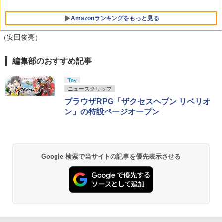
5
【Switch2】 POT-P-ABK2A
Amazonランキングをもっと見る
￥3,405
（安田俊亮）
編集部のおすすめ記事
PlayStation 5 デジタル・エディション
【純正品】Xbox ワイヤレス コントロー
劇場版「鬼滅の刃」無限城編 第一章 猗
1
1
1
日本語専用 Console Language: Japan
ラー + USB-C® ケーブル
窩座再来 通常版 [Blu-ray]
ese only (CFI-2200B01)
Toy
￥8,300
￥3,982
ニュースクリップ
￥55,000
ブラウザRPG「ザクセスヘブン リベリオ
ン」の特設ページオープン
【純正品】Xbox ワイヤレス コントロー
2
劇場版「鬼滅の刃」無限城編 第一章 猗
Beast of Reincarnation -PS5 【特典】
ラー (ロボット ホワイト)
2
2
窩座再来 通常版 [DVD]
プロダクトコード 封入
￥7,681
Google 検索で当サイトの記事を優先表示させる
￥3,523
￥7,286
【純正品】Xbox ワイヤレス コントロー
3
ラー (カーボンブラック)
【Amazon.co.jp限定】劇場版モノノ怪
【純正品】ディスクドライブ(CFI-ZDD1
3
3
第三章 蛇神 (Amazon.co.jp限定オリジ
J) PlayStation 5
￥8,020
ナル三方背収納ケース付きコレクション)