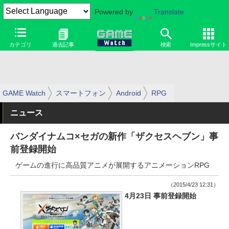
Powered by
Translate
カテゴリ
過去記事
検索
Impressサイト
GAME Watch
スマートフォン
Android
RPG
ニュース
バンダイナムコ×セガの新作「ザクセスヘブン」事
前登録開始
ゲームの進行に高品質アニメが展開するアニメーションRPG
（2015/4/23 12:31）
4月23日 事前登録開始