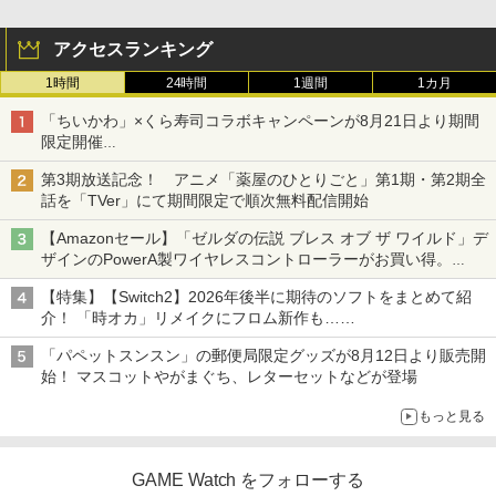
アクセスランキング
1時間
24時間
1週間
1カ月
「ちいかわ」×くら寿司コラボキャンペーンが8月21日より期間
限定開催
オリジナルの湯呑みや寿司皿が景品に登場！
第3期放送記念！ アニメ「薬屋のひとりごと」第1期・第2期全
話を「TVer」にて期間限定で順次無料配信開始
【Amazonセール】「ゼルダの伝説 ブレス オブ ザ ワイルド」デ
ザインのPowerA製ワイヤレスコントローラーがお買い得。
Switch2でも使用可能
【特集】【Switch2】2026年後半に期待のソフトをまとめて紹
介！ 「時オカ」リメイクにフロム新作も……
「パペットスンスン」の郵便局限定グッズが8月12日より販売開
始！ マスコットやがまぐち、レターセットなどが登場
もっと見る
GAME Watch をフォローする