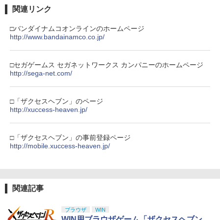
(オリジナル特典:オリジナル巾着＋メー
￥11,849
関連リンク
カー特典:【坤と離】二振りの剣、十翼よ
り来たる！スタジオ描き下ろしイラスト
【純正品】Xbox 充電式バッテリー + US
□バンダイナムコオンラインのホームページ
4
ボード付) [Blu-ray]
B-C ケーブル
http://www.bandainamco.co.jp/
【純正品】DualSense ワイヤレスコン
4
￥10,780
トローラー ミッドナイト ブラック(CFI-
￥2,618
ZCT2J01)
□セガゲームス セガネットワークス カンパニーのホームページ
http://sega-net.com/
￥10,737
劇場版「鬼滅の刃」無限城編 第一章 猗
4
窩座再来 完全生産限定版 [Blu-ray]
【国内正規品】Thrustmaster スラスト
5
□「ザクセスヘブン」のページ
マスター TH8S シフター - PC、PS4、P
http://xuccess-heaven.jp/
￥8,698
【純正品】DualSense ワイヤレスコン
S5、PS5 Pro、Xbox One、Xbox Serie
5
トローラー(CFI-ZCT2J)
s X|S 対応の高精度 H パターン シフター
□「ザクセスヘブン」の事前登録ページ
￥10,737
￥14,141
http://mobile.xuccess-heaven.jp/
『映画 ラブライブ！蓮ノ空女学院スクー
5
ルアイドルクラブ Bloom Garden Part
y』Blu-ray（特装限定版）
￥8,589
関連記事
ブラウザ
WIN
WIN用ブラウザゲーム「ザクセスヘブン