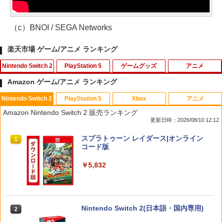
（c）BNOI / SEGA Networks
楽天市場 ゲーム/アニメ ランキング
Nintendo Switch 2
PlayStation 5
ゲームグッズ
アニメ
Amazon ゲーム/アニメ ランキング
Nintendo Switch 2
PlayStation 5
Xbox
アニメ
Joy-Con 2 (L) ライトパープル/(R) ライ
ソニー・インタラクティブエンタテイン
【サマーセール中！30%off！】オンライ
【中古】アナと雪の女王 MovieNEX [ブ
1
1
1
1
Amazon Nintendo Switch 2 販売ランキング
トグリーン
メント 【PS5】メディアリモコン [CFI-Z
ン リアル 脱出 ゲーム 『 大迷宮 パズル
ルーレイ+DVD+デジタルコピー（クラウ
更新日時：2026/08/10 12:12
MR1J PS5 リモコン]
キャッスル からの 脱出 』 SCRAP 4人
ド対応）+MovieNEXワールド] [Blu-ray]
謎解き ナゾトキ スクラップ 脱出ゲーム
￥9,980
スプラトゥーン レイダース|オンライン
1
￥3,980
￥799
コード版
￥2,100
￥5,832
任天堂 【Switch2】Joy-Con 2 (L) ライ
2
アストロボット
【中古】【未使用品】プレデター：バッ
2
2
トパープル/(R) ライトグリーン [BEE-A-
【中古】The Elder Scrolls V: Skyrim S
ドランド [純正ブルーレイ＋純正ケース]
2
JABAB NSW2 ジョイコン2 パ-プルグリ-
PECIAL EDITION 【CEROレーティング
￥4,968
ン]
「Z」】 - PS4
￥3,280
Nintendo Switch 2(日本語・国内専用)
2
￥9,980
￥3,015