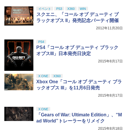
￥10,737
劇場版「鬼滅の刃」無限城編 第一章 猗
4
イベント
PS3
X360
WIN
窩座再来 完全生産限定版 [Blu-ray]
【国内正規品】Thrustmaster スラスト
5
スクエニ、「コール オブ デューティ ブ
マスター TH8S シフター - PC、PS4、P
ラックオプス II」発売記念パーティ開催
￥8,698
【純正品】DualSense ワイヤレスコン
S5、PS5 Pro、Xbox One、Xbox Serie
5
トローラー(CFI-ZCT2J)
s X|S 対応の高精度 H パターン シフター
2012年11月20日
￥10,737
￥14,141
PS4
【Amazon.co.jp限定】劇場版モノノ怪
PS4「コール オブ デューティ ブラック
5
第三章 蛇神 (オリジナル特典:オリジナル
オプスIII」日本発売日決定
巾着＋メーカー特典:【坤と離】二振りの
剣、十翼より来たる！スタジオ描き下ろ
2015年8月17日
しイラストボード付) [DVD]
X ONE
X360
￥8,800
Xbox One「コール オブ デューティ ブラ
ックオプス III」を11月6日発売
2015年8月17日
X ONE
「Gears of War: Ultimate Edition」、“M
ad World”トレーラーをリメイク
2015年8月18日