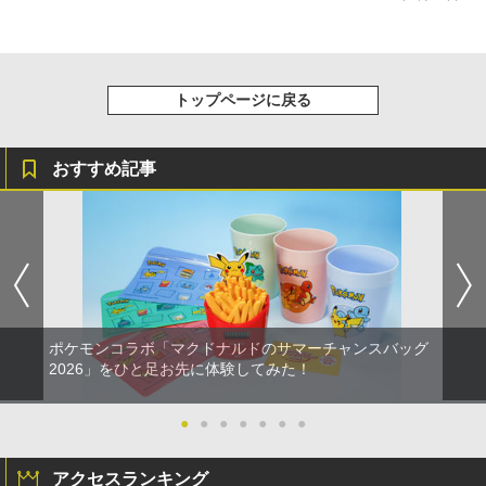
トップページに戻る
おすすめ記事
ポケモンコラボ「マクドナルドのサマーチャンスバッグ
2026」をひと足お先に体験してみた！
●
●
●
●
●
●
●
アクセスランキング