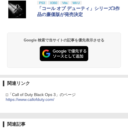
ese only (CFI-2200B01)
ナル三方背収納ケース付きコレクション)
PS3
X360
Vita
Wii U
(オリジナル特典:オリジナル巾着＋メー
￥8,300
「コール オブ デューティ」シリーズ3作
カー特典:【坤と離】二振りの剣、十翼よ
￥55,000
品の廉価版が発売決定
り来たる！スタジオ描き下ろしイラスト
ボード付) [Blu-ray]
【純正品】Xbox ワイヤレス コントロー
2
￥10,780
Beast of Reincarnation -PS5 【特典】
ラー (ロボット ホワイト)
2
プロダクトコード 封入
Google 検索で当サイトの記事を優先表示させる
￥7,681
￥7,286
劇場版「鬼滅の刃」無限城編 第一章 猗
2
窩座再来 通常版 [Blu-ray]
【純正品】Xbox ワイヤレス コントロー
3
￥3,982
ラー (カーボンブラック)
【純正品】ディスクドライブ(CFI-ZDD1
3
J) PlayStation 5
￥8,020
関連リンク
￥11,849
劇場版「鬼滅の刃」無限城編 第一章 猗
3
□「Call of Duty Black Ops 3」のページ
窩座再来 通常版 [DVD]
https://www.callofduty.com/
【純正品】Xbox 充電式バッテリー + US
4
B-C ケーブル
￥3,523
【純正品】DualSense ワイヤレスコン
4
トローラー ミッドナイト ブラック(CFI-
￥2,618
ZCT2J01)
関連記事