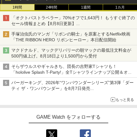
1時間
24時間
1週間
1カ月
「オクトパストラベラー」70%オフで1,643円！ もうすぐ終了の
セール情報まとめ【8月8日更新】
ニンテンドーeショップでは「大神 絶景版」が67%オフで990円
手塚治虫氏のマンガ「リボンの騎士」を原案とするNetflix映画
「THE RIBBON HERO リボンヒーロー」本日配信開始
マクドナルド、マックデリバリーの朝マックの最低注文料金が
500円値上げ。8月18日より1,500円から受付
そらザウルスやギャルきち、団長の吉野家Tシャツも！
「hololive Splash T-Party!」全Tシャツラインナップ公開＆オン
ライン販売開始
バーガーキング、2026年“ワンパウンダーシリーズ”第3弾「ダー
ティ ザ・ワンパウンダー」を8月7日発売
「特製ガーリックマヨソース」を使用した超大型チーズバーガー
もっと見る
GAME Watch をフォローする