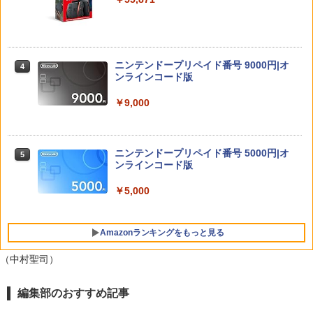
￥3,220
【楽天ブックス限定特典+特典】ドラゴ
4
ンクエストモンスターズ4 枯れ木の国
のビアンカ・フローラ Switch2版(B2
タペストリー+【早期購入封入特典】冒
ソニーインタラクティブエンタテインメ
ニンテンドープリペイド番号 9000円|オ
4
4
険スタートダッシュセット)
ント｜SIE グランツーリスモ7【PS5】
ンラインコード版
￥8,470
￥4,290
￥9,000
SanDisk サンディスク microSD Expres
5
ニンテンドープリペイド番号 5000円|オ
5
s Card 256GB for Nintendo Switch 2
【特典】NBA 2K27 PS5版(【先着購入
ンラインコード版
5
BEE-A-SD01A Switch2 microSDカード
封入特典】10,000VC（ゲーム内通貨）
microSD Express Nintendo任天堂ライ
（DLC引換コード）)
￥5,000
センス 高速転送 UHS-I互換 ゲーム保存
メモリーカード 国内正規品 4523052030
￥8,041
185
Amazonランキングをもっと見る
￥9,800
（中村聖司）
編集部のおすすめ記事
PlayStation 5 デジタル・エディション
【純正品】Xbox ワイヤレス コントロー
【Amazon.co.jp限定】劇場版モノノ怪
1
1
1
日本語専用 Console Language: Japan
ラー + USB-C® ケーブル
第三章 蛇神 (Amazon.co.jp限定オリジ