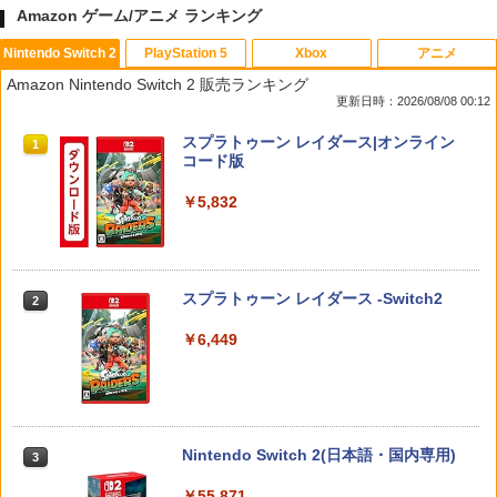
Amazon ゲーム/アニメ ランキング
Nintendo Switch 2
PlayStation 5
Xbox
アニメ
カードケース 24枚収納 for Nintendo S
[メール便OK]【新品】【PS5】MotoGP
1
1
Amazon Nintendo Switch 2 販売ランキング
witch 2 Pixel - 緑 -
24［PS5版］[在庫品]
更新日時：2026/08/08 00:12
￥1,580
￥920
スプラトゥーン レイダース|オンライン
1
コード版
￥5,832
Samsung microSD Express Card 256
【レビュー評価上昇中】 新型 PS5 Slim /
2
2
GB for Nintendo Switch 2
PS5 Pro 冷却ファン PS5スリム用 冷却
ファン 自動温度検出 3段階風速調整 LED
ライト USB付き 低騒音 急速冷却 放熱
￥6,979
スプラトゥーン レイダース -Switch2
プレステ5スリム用 ディスク/デジタル版
2
対応 PS5 周辺機器 PS5 Pro 新型PS5
￥6,449
￥2,580
ファイアーエムブレム 万紫千紅 【Switc
3
h2】 BEE-P-AACSA
【新品】PS5 Dead by Daylight スペシ
￥8,470
3
Nintendo Switch 2(日本語・国内専用)
3
ャルエディション 公式日本版【CERO:
Z】【メール便】
￥55,871