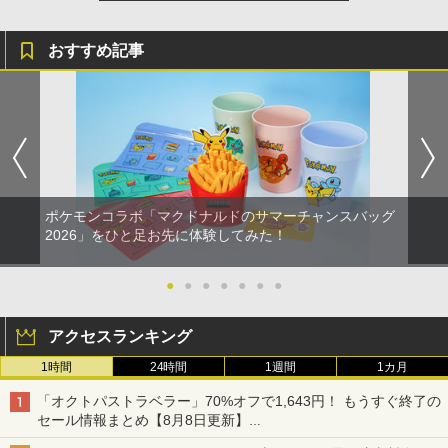
おすすめ記事
ポケモンコラボ「マクドナルドのサマーチャンスバッグ
2026」をひと足お先に体験してみた！
●
●
●
●
●
●
●
アクセスランキング
1時間
24時間
1週間
1カ月
「オクトパストラベラー」70%オフで1,643円！ もうすぐ終了の
セール情報まとめ【8月8日更新】
ニンテンドーeショップでは「大神 絶景版」が67%オフで990円