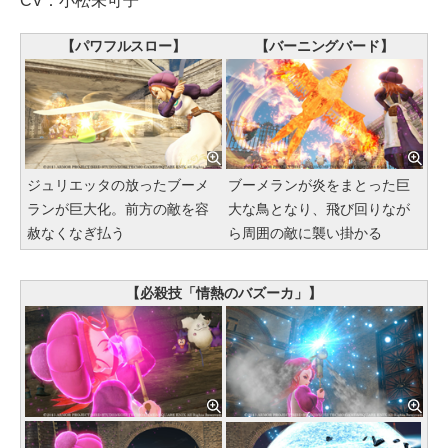
CV：小松未可子
【パワフルスロー】
【バーニングバード】
ジュリエッタの放ったブーメ
ブーメランが炎をまとった巨
ランが巨大化。前方の敵を容
大な鳥となり、飛び回りなが
赦なくなぎ払う
ら周囲の敵に襲い掛かる
【必殺技「情熱のバズーカ」】