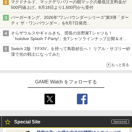
マクドナルド、マックデリバリーの朝マックの最低注文料金が
500円値上げ。8月18日より1,500円から受付
バーガーキング、2026年“ワンパウンダーシリーズ”第3弾「ダー
ティ ザ・ワンパウンダー」を8月7日発売
「特製ガーリックマヨソース」を使用した超大型チーズバーガー
そらザウルスやギャルきち、団長の吉野家Tシャツも！
「hololive Splash T-Party!」全Tシャツラインナップ公開＆オン
ライン販売開始
Switch 2版「FFXIV」を持って鳥取砂丘へ！ リアル・サゴリー砂
漠で光の戦士になってみた
もっと見る
GAME Watch をフォローする
Special Site