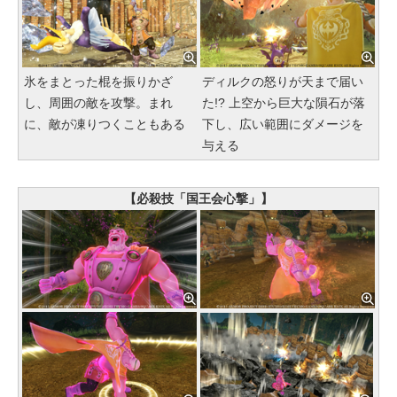
氷をまとった棍を振りかざ
ディルクの怒りが天まで届い
し、周囲の敵を攻撃。まれ
た!? 上空から巨大な隕石が落
に、敵が凍りつくこともある
下し、広い範囲にダメージを
与える
【必殺技「国王会心撃」】