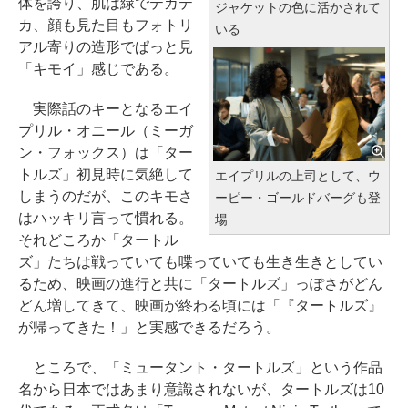
体を誇り、肌は緑でテカテ
ジャケットの色に活かされて
カ、顔も見た目もフォトリ
いる
アル寄りの造形でぱっと見
「キモイ」感じである。
実際話のキーとなるエイ
プリル・オニール（ミーガ
ン・フォックス）は「ター
トルズ」初見時に気絶して
エイプリルの上司として、ウ
しまうのだが、このキモさ
ーピー・ゴールドバーグも登
はハッキリ言って慣れる。
場
それどころか「タートル
ズ」たちは戦っていても喋っていても生き生きとしてい
るため、映画の進行と共に「タートルズ」っぽさがどん
どん増してきて、映画が終わる頃には「『タートルズ』
が帰ってきた！」と実感できるだろう。
ところで、「ミュータント・タートルズ」という作品
名から日本ではあまり意識されないが、タートルズは10