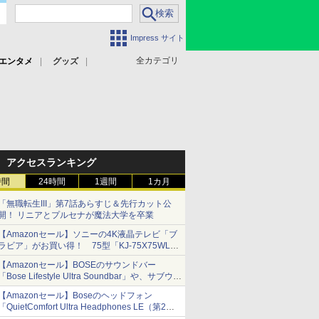
Impress サイト
全カテゴリ
エンタメ
グッズ
アクセスランキング
時間
24時間
1週間
1カ月
「無職転生III」第7話あらすじ＆先行カット公
開！ リニアとプルセナが魔法大学を卒業
【Amazonセール】ソニーの4K液晶テレビ「ブ
ラビア」がお買い得！ 75型「KJ-75X75WL」
などラインナップ
【Amazonセール】BOSEのサウンドバー
「Bose Lifestyle Ultra Soundbar」や、サブウー
ファー「Bose Lifestyle Ultra Subwoofer」など
【Amazonセール】Boseのヘッドフォン
お買い得！
「QuietComfort Ultra Headphones LE（第2世
代）」などお買い得価格で登場