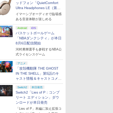
ッドフォン「QuietComfort
Ultra Headphones LE（第2
世代）」などお買い得価格で
イマーシブオーディオで臨場感
登場
ある音楽体験が楽しめる
Android
iOS
バスケットボールゲーム
「NBAダンクシティ」が本日
8月6日配信開始
河村勇輝選手も参戦するNBA公
式ライセンスゲーム
アニメ
「攻殻機動隊 THE GHOST
IN THE SHELL」第5話のキ
ャスト情報＆キャストコメン
ト、エンドカードを公開！
Switch2
本日発売
Switch2「Lies of P：コンプ
リート エディション」ダウ
ンロードが本日発売
「Lies of P」本編に加え拡張コ