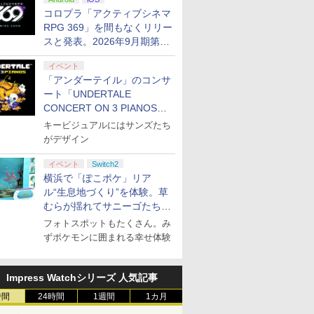
ぬいぐるみが当たる
コロプラ「アクティブシネマ
RPG 369」を間もなくリリー
スと発表。2026年9月期第3
四半期決算にて
イベント
7
7
7
8
8
8
9
9
9
10
10
10
「アンダーテイル」のコンサ
ート「UNDERTALE
CONCERT ON 3 PIANOS」
のチケット情報が公開
キービジュアルにはサンズたち
がデザイン
 2] ぽこ あ ポケモン エキスパンションパス（ダウンロード版）※3,200ポイントまでご利用可
イベント
Switch2
モンスト
ト
ス限定先
ぽこ あ ポケモン
[メール便OK]【新品】
【楽天ブックス限定配
インディ・ジョーンズ/
サドン ストライク 5 デ
【楽天ブックス限定配
[Switch 2] カービィの
【楽天ブックス限定特
【国内盤ブルーレイ】
【特典】ド
【特典】Bea
【完全生産
横浜で「ぽこポケ」リア
ムストレン
特典】新劇
【PS5】コンストラク
送BOX】【楽天ブック
大いなる円環 Switch2
ラックスエディション
送パック】【楽天ブッ
エアライダー （ダウン
典+特典】空の軌跡 the
【新品】上伊那ぼた
ストVII Re
Reincarn
場版「鬼滅
￥7,880
h2版(【早
原大炎上
ション シミュレーター
ス限定先着特典+先着特
ル“生息地づくり”を体験。草
ソフト【ネコポス便】
【PS5】 ELJM-30848
クス限定グッズ+楽天ブ
ロード版） ※6,400ポ
2nd PS5版(DLCチラ
ん，酔へる姿は百合の
Nintendo
封入特典】
城編 第一
典】プレ
限定版)
ゴールドエディション
典】劇場版「鬼滅の
ックス限定先着特典
イントまでご利用可 ■
シ：NEOブレイサー・
花 1 特装版[初回出荷限
(40周年
コード)
来【Blu-r
むらが揺れてサニーゴたちが
￥5,640
￥11,000
￥7,913
￥6,790
￥11,880
￥7,979
￥7,480
￥12,100
￥7,987
￥7,632
￥13,600
ク＋「デ
(アニメ描
[お取寄せ品]
刃」無限城編 第一章 猗
+他】劇場版モノノ怪
アガット+【早期購入
定] 【B2026/7/1発売】
ルチャーム
滅の刃 無限
登場！
フォトスポットもたくさん。み
ゲーム」
スト使用
窩座再来(完全生産限定
第三章 蛇神【Blu-
外付特典】DLCチラシ)
鬼滅 無限
ずポケモンに囲まれる幸せ体験
カード)
(神威・阿
版)【Blu-ray】(かるた
ray】(2Lキャラファイ
ろしミニ
+イベント抽選権+描き
ンマット+スマホショル
) [ 杉
下ろし色紙) [ 吾峠呼世
ダー+【坤と離】二振り
晴 ]
の剣、十翼より来た
Impress Watchシリーズ 人気記事
る！スタジオ描き下ろ
時間
24時間
1週間
1カ月
しイラストボード) [ 神
谷浩史 ]