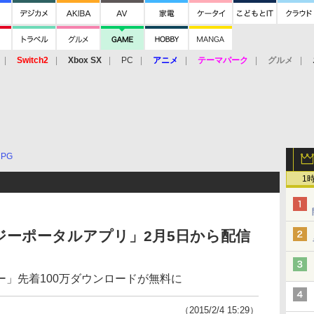
Switch2
Xbox SX
PC
アニメ
テーマパーク
グルメ
 Vita
3DS
アーケード
VR
RPG
1
ーポータルアプリ」2月5日から配信
」先着100万ダウンロードが無料に
（2015/2/4 15:29）