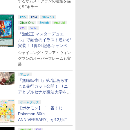
するサムス・アランの活躍を描
くSFホラー
PS5
PS4
Xbox SX
Xbox One
Switch
Android
iOS
WIN
「遊戯王 マスターデュエ
ル」で融合のイラスト違いが
実装！ 1億DL記念キャンペー
ン開催
シャイニング・フレア・ウィン
グマンのオーバーフレームも実
装
アニメ
「無職転生III」第7話あらす
じ＆先行カット公開！ リニ
アとプルセナが魔法大学を卒
業
ゲームグッズ
【ポケモン】「一番くじ
Pokemon 30th
ANNIVERSARY」が12月に再
販決定！ ピカチュウたちの
Android
iOS