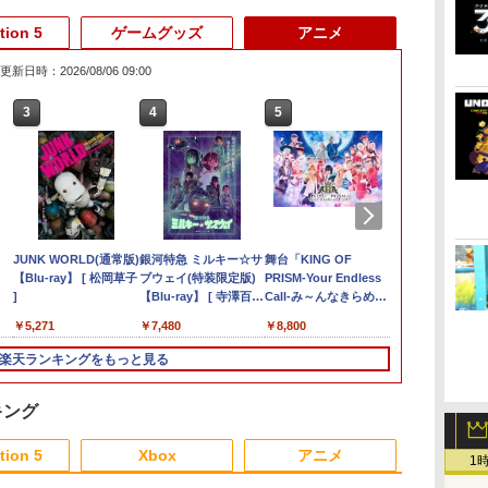
tion 5
ゲームグッズ
アニメ
更新日時：2026/08/06 09:00
6
3
3
3
3
4
4
4
4
5
5
5
5
6
6
6
[Switch
4〜
チ
ス
】
任天堂 【Switch2】ス
ソニー・インタラクテ
モンスターボールケー
JUNK WORLD(通常版)
【08/11発売★予約】
即納 PS5対応バッグ
【全品ポイント10倍！
銀河特急 ミルキー☆サ
【ダイヤ・プラチナ会
バイオハザード RE:4
[Switch] Nintendo
舞台「KING OF
【特典】デジ
アストロボッ
【楽天ブック
定
ト
プラトゥーン レイダー
ィブエンタテインメン
ス ポケモンgo Plus 多
【Blu-ray】 [ 松岡草子
[メール便OK]【新品】
PS5対応リュック
要エントリー】【期間
ブウェイ(特装限定版)
員様限定！エントリー
GOLD EDITION Best
Switch Online + 追加
PRISM-Your Endless
ーリー タイ
着特典+先着
￥4,400
￥4,968
 あ
の
ス [BEE-P-AADLA
ト スティックモジュー
機能保護ケース プラス
]
【NS2】The Elder
PlayStation5対応収納
限定セール】HORI
【Blu-ray】 [ 寺澤百花
でポイント10倍！】
Price 【PS5】 ELJM-
パック個人プラン12か
Call-み～んなきらめ
ジャー Switc
場版銀魂 -吉
デル
NSW2 スプラトゥ-ン
ル（DualSense
用ケース 保護ケース 収
Scrolls IV: Oblivion
バック PS5対応収納
HORI HORIドラゴンク
]
【メール便発送】【新
30815
月（365日間）利用券
け！キンプリ☆ツアー
期購入封入特
ー (完全生産
￥6,740
￥2,679
￥1,680
￥5,271
￥6,810
￥3,960
￥5,420
￥7,480
￥6,900
￥4,660
￥5,900
￥8,800
￥6,943
￥9,900
凹
レイダ-ス]
Edge(TM) ワイヤレス
納ボック スポークボー
Remastered - Deluxe
Playstation5＆PS5
エストホリパッド
品】任天堂 Nintendo
（ダウンロード版）
ズ」【Blu-ray】 [ 田村
オーダーパッ
【Blu-ray】
調節
コントローラー用）
ル用ポータブルケース
Edition[予約品]
Digital Edition for
forWindowsPC【中
Switch 2 ゲームソフト
※1,000ポイントまでご
升吾 ]
ジモンカード
きおろしイラ
楽天ランキングをもっと見る
[CFI-ZSM1G PS5 デュ
DualsenseController
古】
スプラトゥーン レイダ
利用可
プレイアブル
トートバッグ
ロ
アルセンスエッジ ステ
と互換性があります 保
ース
伏兎)+描きお
便
ィックモジュール]
護ケース キャリーバッ
キャラステッカー
キング
リ
グ 大容量PS5 ケース
田智和 ]
返
肩掛け 持ち運び 防塵
tion 5
Xbox
アニメ
1
ま
防水 耐衝撃 (ホワイト)