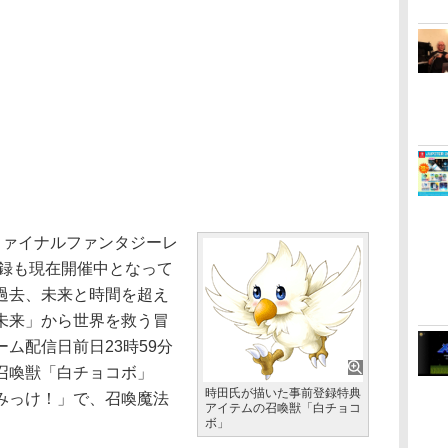
ァイナルファンタジーレ
登録も現在開催中となって
過去、未来と時間を超え
未来」から世界を救う冒
ム配信日前日23時59分
召喚獣「白チョコボ」
時田氏が描いた事前登録特典
みっけ！」で、召喚魔法
アイテムの召喚獣「白チョコ
ボ」