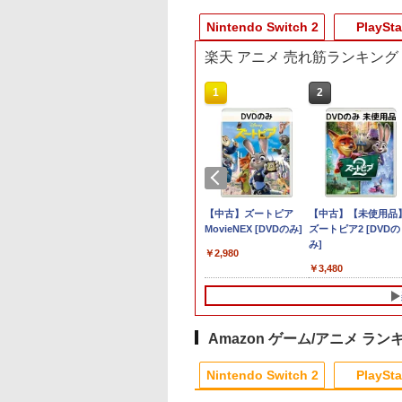
Nintendo Switch 2
PlaySta
楽天 アニメ 売れ筋ランキング
10
10
10
1
1
1
1
2
2
2
2
3,200ポイントまでご利用可
itch 2] カービィの
天ブックス限定特
内盤ブルーレイ】
【特典】ドラゴンクエ
【特典】Beast of
【完全生産限定版】劇
[Switch 2] スプラトゥ
【SONYライセンス商
Newスーパーマリオブ
【中古】ズートピア
【店内全品P10倍 8/
SALE プロフリーク 
【中古】レイトン ミ
【中古】【未使用品
ライダー （ダウン
特典】空の軌跡 the
品】上伊那ぼた
ストVII Reimagined
Reincarnation(【永久
場版「鬼滅の刃」無限
ーン レイダース（ダウ
品】DualSense?ワイ
ラザーズWii ノコノコ
MovieNEX [DVDのみ]
要エントリー】【中
ーキー フリーク2 限
テリージャーニー カ
ズートピア2 [DVDの
ド版） ※6,400ポ
d PS5版(DLCチラ
酔へる姿は百合の
NintendoSwitch2版
封入特典】プロダクト
城編 第一章 猗窩座再
ンロード版）※4,800ポ
ヤレスコントローラー
エアホッケー
古】[Switch2] ぽこ
クリアカラー PRO
リーエイルと大富豪
み]
￥2,980
トまでご利用可 ■
NEOブレイサー・
1 特装版[初回出荷限
(40周年スライムアクリ
コード)
来【Blu-ray/DVD】鬼
イントまでご利用可 ■
専用 充電USBケーブル
ポケモン(20260305)
FREAK Cheeky モ
陰謀DX - Switch
979
480
,100
￥7,987
￥7,632
￥13,600
￥6,480
￥1,753
￥1,218
￥6,580
￥2,490
￥2,409
￥3,480
ット+【早期購入
【B2026/7/1発売】
ルチャーム)
滅の刃 無限城編 dvd
for PlayStationR5 3m
V2 PS5 PS4 NS pro
特典】DLCチラシ)
鬼滅 無限城
ロングケ
型 FPS 無段階高さ
profreek PS4 PS5
nintendo switchプ
コン対応【定形外郵
Amazon ゲーム/アニメ ラン
のみ送料無料】しま
ス堂※箱壊れによる
Nintendo Switch 2
PlaySta
品交換はお受けでき
せん