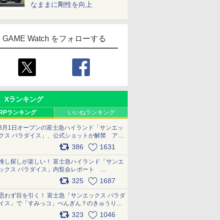
なままに剛性を向上
GAME Watch をフォローする
Xランキング
RPランキング
いいねランキング
8月1日オープンの富士急ハイランド「サンエッ
クス パラダイス」、公式ショットが解禁 アト
ラクション、メニュー、グッズ写真を一覧で紹
386
1631
介 pic.x.com/bDYkq8oRFu
推し探しが楽しい！ 富士急ハイランド「サンエ
ックス パラダイス」内覧会レポート
pic.x.com/p718c0QB0k
325
1687
思わず目を引く！ 富士急「サンエックス パラダ
イス」で「すみっコ」ぺんぎん？のきゅうりド
ッグを食べてみた イラストそのままのメニュ
323
1046
ー化に挑戦。これが意外にもおいしい