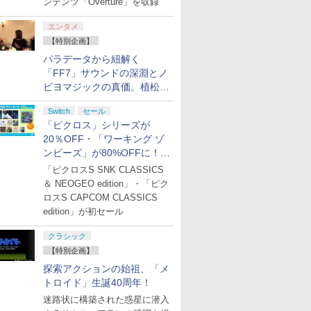
ンテンツ「Overture」を収録
エンタメ
【特別企画】
パラデータから紐解く
「FF7」サウンドの深淵とノ
ビヨマジックの真価。植松伸
夫氏による「ff vol.7」一挙レ
Switch
セール
ポート
「ピクロス」シリーズが
20％OFF・「ワーキング ゾ
ンビーズ」が80%OFFに！
「ジュピターサマーセール
「ピクロスS SNK CLASSICS
2026」開催
＆ NEOGEO edition」・「ピク
ロスS CAPCOM CLASSICS
edition」が初セール
クラシック
【特別企画】
探索アクションの始祖、「メ
トロイド」生誕40周年！
迷路状に構築された惑星に潜入