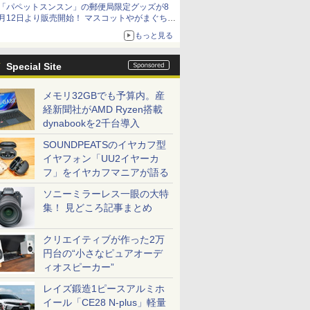
「パペットスンスン」の郵便局限定グッズが8
イマーシブオーディオで臨場感ある音楽体験が
月12日より販売開始！ マスコットやがまぐち、
楽しめる
レターセットなどが登場
もっと見る
Special Site
メモリ32GBでも予算内。産
経新聞社がAMD Ryzen搭載
dynabookを2千台導入
SOUNDPEATSのイヤカフ型
イヤフォン「UU2イヤーカ
フ」をイヤカフマニアが語る
ソニーミラーレス一眼の大特
集！ 見どころ記事まとめ
クリエイティブが作った2万
円台の“小さなピュアオーデ
ィオスピーカー”
レイズ鍛造1ピースアルミホ
イール「CE28 N-plus」軽量