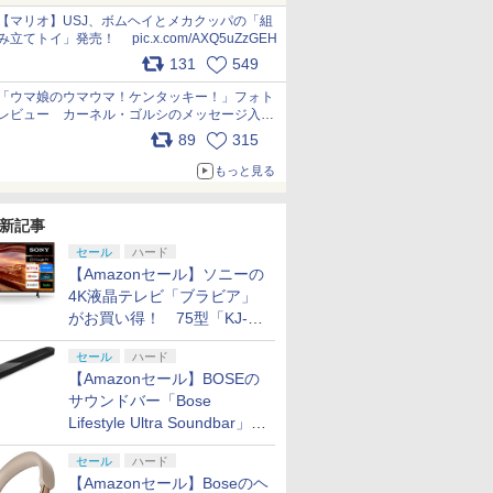
pic.x.com/Kgl04hZaeg
【マリオ】USJ、ボムヘイとメカクッパの「組
み立てトイ」発売！ pic.x.com/AXQ5uZzGEH
131
549
「ウマ娘のウマウマ！ケンタッキー！」フォト
レビュー カーネル・ゴルシのメッセージ入り
パッケージや描き下ろしトレカなどが登場
89
315
pic.x.com/PjnkR9vkXl
もっと見る
新記事
セール
ハード
【Amazonセール】ソニーの
4K液晶テレビ「ブラビア」
がお買い得！ 75型「KJ-
75X75WL」などラインナッ
セール
ハード
プ
【Amazonセール】BOSEの
サウンドバー「Bose
Lifestyle Ultra Soundbar」
や、サブウーファー「Bose
セール
ハード
Lifestyle Ultra Subwoofer」
【Amazonセール】Boseのヘ
などお買い得！