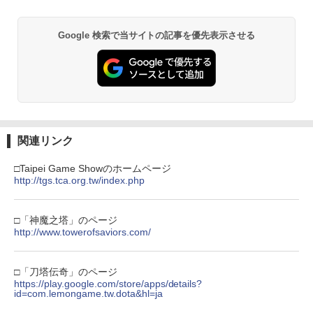
Xbox プリペイドカード 5,000円 デジタ
2
劇場版「鬼滅の刃」無限城編 第一章 猗
Beast of Reincarnation -PS5 【特典】
ルコード 【旧 Xbox ギフトカード】 [オ
2
2
窩座再来 通常版 [DVD]
プロダクトコード 封入
ンラインコード]
Google 検索で当サイトの記事を優先表示させる
￥3,523
￥7,286
￥5,000
【純正品】Xbox ワイヤレス コントロー
3
劇場版「鬼滅の刃」無限城編 第一章 猗
【純正品】ディスクドライブ(CFI-ZDD1
3
ラー (ロボット ホワイト)
3
窩座再来 完全生産限定版 [Blu-ray]
J) PlayStation 5
関連リンク
￥7,681
￥8,698
￥11,849
□Taipei Game Showのホームページ
http://tgs.tca.org.tw/index.php
【純正品】Xbox 充電式バッテリー + US
4
【純正品】DualSense ワイヤレスコン
B-C ケーブル
4
『映画 ラブライブ！蓮ノ空女学院スクー
4
トローラー ミッドナイト ブラック(CFI-
□「神魔之塔」のページ
ルアイドルクラブ Bloom Garden Part
ZCT2J01)
http://www.towerofsaviors.com/
￥2,618
y』Blu-ray（特装限定版）
￥10,737
￥8,589
□「刀塔伝奇」のページ
https://play.google.com/store/apps/details?
【純正品】Xbox ワイヤレス コントロー
id=com.lemongame.tw.dota&hl=ja
5
【純正品】DualSense ワイヤレスコン
ラー (カーボンブラック)
5