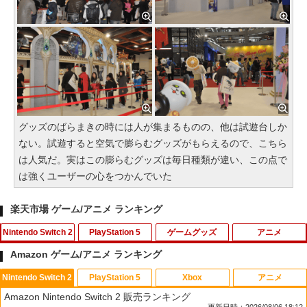
グッズのばらまきの時には人が集まるものの、他は試遊台しか
ない。試遊すると空気で膨らむグッズがもらえるので、こちら
は人気だ。実はこの膨らむグッズは毎日種類が違い、この点で
は強くユーザーの心をつかんでいた
楽天市場 ゲーム/アニメ ランキング
Nintendo Switch 2
PlayStation 5
ゲームグッズ
アニメ
Amazon ゲーム/アニメ ランキング
Nintendo Switch 2
PlayStation 5
Xbox
アニメ
任天堂 スプラトゥーン レイダース【Swi
PS5用 冷却ファン クーリングファン LE
Switch2 ケース スイッチ2 Nintendo 対
この世界の片隅に【Blu-ray】 [ のん ]
1
1
1
1
Amazon Nintendo Switch 2 販売ランキング
tch 2】 BEEPAADLA [BEEPAADLA]
Dライト付き 静音 装着簡単 排熱 熱対策
応 スイッチ スイッチツー 名入れ かわい