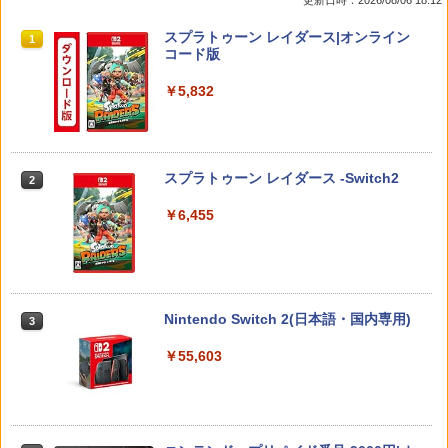
更新日時：2026/08/06 18:12
USBポート付き PlayStation 5 通常版 デ
い ニンテンドースイッチ カバー ポーチ
￥3,907
ジタルエディション 両対応 ◇TP5-1523
switch Lite 新型 本体 ジョイコン ソフ
￥6,720
スプラトゥーン レイダース|オンライン
【メール便】
ト ケーブル 収納可能 ポーチ クリスマス
1
コード版
ギフト クリスマス プレゼント 送料無料
￥1,580
￥5,832
￥1,300
【ダイヤ・プラチナ会員様限定！エント
【送料無料】劇場版「鬼滅の刃」無限城
2
2
リーでポイント10倍！】【メール便発
編 第一章 猗窩座再来(通常版)【Blu-ra
送】【新品】任天堂 Nintendo Switch 2
y】/アニメーション[Blu-ray]【返品種別
【PowerA 公式ストア】パワーエー ソロ
2
ゲームソフト スプラトゥーン レイダー
A】
チャージングステーション for DualSen
Switch2 ケース レザーケース スイッチ2
2
スプラトゥーン レイダース -Switch2
ス
2
se® and DualSense Edge™ ワイヤレ
Nintendo 対応 スイッチ スイッチツー
スコントローラー【PlayStation®公式ラ
シンプル ミニマル PUレザー 革 カバー
￥4,400
￥6,455
イセンス商品】 国内2年保証
ポーチ ストラップ付属 オシャレ ソフト
￥6,750
収納 ガジェットケース クリスマス ギフ
ト プレゼント 送料無料
￥2,200
【BLU-R】超かぐや姫！ Blu-ray通常版
3
￥3,480
Lies of P：コンプリート エディション
3
【Switch2】BEE-P-AA8UA(JPN)
￥5,780
Nintendo Switch 2(日本語・国内専用)
3
【SALE・大幅値下げ・新品・未開封
3
品】明末: ウツロノハネ PS5 ソフト 【ポ
￥6,862
￥55,603
スト投函】 ※特典付属なし ※セール品
【送料無料】【中古】MD メガドライブ
3
のため、返品及び製品保証の対象外とな
ロックマンメガワールド
ります。
￥15,021
うたの☆プリンスさまっ♪ ALL STAR ST
4
Switch2 保護フィルム スイッチ2 保護フ
￥2,300
AGE -MUSIC UNIVERSE-【Blu-ray】 [
4
ィルム switch2 フィルム Switch2 ガラ
ST☆RISH ]