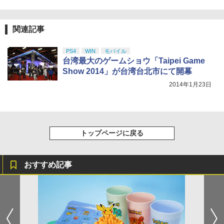
劇場版「鬼滅の刃」無限城編 第一章 猗
5
トローラー(CFI-ZCT2J)
窩座再来 完全生産限定版 [DVD]
￥8,020
￥10,737
￥7,828
関連記事
PS4
WIN
モバイル
台湾最大のゲームショウ「Taipei Game
Show 2014」が台湾台北市にて開幕
2014年1月23日
トップページに戻る
おすすめ記事