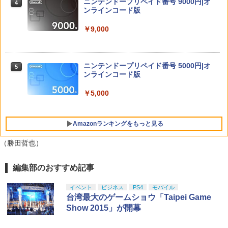
ニンテンドープリペイド番号 9000円|オ
4
スフィルム スイッチ2 フィルム ガイド
ンラインコード版
貼り付け キット カバー Switch 2 本体
￥7,040
【新品】【即納】PCエンジン mini ピー
4
アクセサリー Nintendo Switch2 ケース
＼10％OFFクーポン／PS5用 冷却ファン
シーエンジン レトロ ゲーム
￥9,000
4
可 透明 ブルーライト カット 99％ FIRM
クーリングファン 冷却装置 USBクーラ
E
ー 外付け 自動冷却ファン 三つファン 急
￥39,599
速冷却 静音 装着簡単 排熱 熱対策 USB
Servant Princess DVD 即納 dvd BOX
5
￥1,000
ポート 省スペース 耐久性 プレイステー
コンプリート OVA 北米版 ELFINA elfina
ニンテンドープリペイド番号 5000円|オ
5
ション5対応 ディスク版 デジタル版の両
正規品 Elufina 完全収録 保存版 美少女
ンラインコード版
方に対応
アニメ 最新盤 アニメ エルフィーナ 日本
[Switch 2] ぽこ あ ポケモン エキスパン
5
語 英語
ションパス（ダウンロード版）※3,200
￥5,000
MAGES. 【Joshinオリジナル特典付】
￥2,680
5
ポイントまでご利用可
【Switch2】STEINS;GATE RE:BOOT
￥7,260
（シュタインズゲート リブート） 通常
￥4,400
Amazonランキングをもっと見る
版 [BEE-P-AB55A NSW2 シュタインズ
ゲ-ト リブ-ト ツウジョウ]
がんばれゴエモン大集合！ PS5版
5
（勝田哲也）
￥7,290
￥4,889
編集部のおすすめ記事
PlayStation 5 デジタル・エディション
【純正品】Xbox ワイヤレス コントロー
劇場版「鬼滅の刃」無限城編 第一章 猗
1
1
1
日本語専用 Console Language: Japan
ラー + USB-C® ケーブル
窩座再来 通常版 [Blu-ray]
ese only (CFI-2200B01)
イベント
ビジネス
PS4
モバイル
￥8,300
￥3,964
台湾最大のゲームショウ「Taipei Game
￥55,000
Show 2015」が開幕