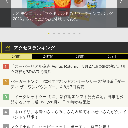
ポケモンコラボ「マクドナルドのサマーチャンスバッグ
2026」をひと足お先に体験してみた！
●
●
●
●
●
●
●
アクセスランキング
1時間
24時間
1週間
1カ月
「スーパーリアル麻雀 Venus Returns」8月27日に発売決定。脱
衣麻雀が3D×VRで復活
発売から2週間は20%オフになるセールが実施
バーガーキング、2026年“ワンパウンダーシリーズ”第3弾「ダー
ティ ザ・ワンパウンダー」を8月7日発売
「特製ガーリックマヨソース」を使用した超大型チーズバーガー
「イーグレットツー ミニ」新作追加ソフト発売決定。詳細を公
開するファミ通LIVEが8月27日20時から配信
シリーズ累計100タイトルへ
「ホロドリ」水着のさくらみこさん＆星街すいせいさんが次回イ
ベントで登場！
マクドナルド、ハッピーセット「ポケモン」発売決定！