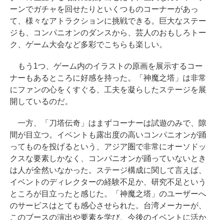
ーンでガチャを回せたりといくつものコーナーがあっ
て、様々なアトラクションに挑戦できる。巨大なステー
ジも、コンパニオンのダンスから、芸人のおもしろトー
ク、ゲーム大会など多彩でこちらも楽しい。
もう1つ、ゲーム内のイラストの原画を展示するコー
ナーもあるところに好感を持った。「神魔之塔」は非常
にファンの心をくすぐる、工夫を凝らしたステージを展
開しているのだ。
一方、「刀塔伝奇」はまずコーナーは試遊のみで、隙
間が目立つ。イベントも露出度の高いコンパニオンが踊
ってものを投げるという、アジア圏で非常にオーソドッ
クスな要素しかなく、コンパニオンが踊っていないとき
は人が全然いなかった。ステージ構成に関して言えば、
イベントのディレクターの経験不足か、研究不足という
ところが目立ったと感じた。「神魔之塔」のユーザーへ
のサービスはとても感心させられた。台湾メーカーが、
このブースの演出や要素を学び、今後のイベントに活か