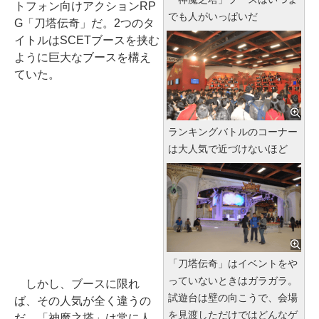
トフォン向けアクションRP
でも人がいっぱいだ
G「刀塔伝奇」だ。2つのタ
イトルはSCETブースを挟む
ように巨大なブースを構え
ていた。
ランキングバトルのコーナー
は大人気で近づけないほど
「刀塔伝奇」はイベントをや
っていないときはガラガラ。
しかし、ブースに限れ
試遊台は壁の向こうで、会場
ば、その人気が全く違うの
を見渡しただけではどんなゲ
だ。「神魔之塔」は常に人