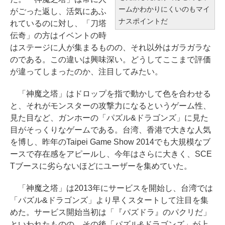
ームかわかりにくいのもマイ
がごった返し、活気にあふ
ナスポイントだ
れているのに対し、「刀塔
伝奇」の方はイベントの時
はステージに人が集まるものの、それ以外はガラガラな
のである。この違いは興味深い。どうしてここまで評価
が違ってしまったのか、注目してみたい。
「神魔之塔」はドロップを指で動かして色を合わせる
と、それがモンスターの攻撃力になるというゲーム性、
見た目など、ガンホーの「パズル&ドラゴンズ」に見た
目がそっくりなゲームである。台湾、香港で大きな人気
を博し、昨年のTaipei Game Show 2014でも大規模なブ
ースで存在感をアピールし、今年はさらに大きく、SCE
Tブースに劣らないほどにユーザーを集めていた。
「神魔之塔」は2013年にサービスを開始し、台湾では
「パズル&ドラゴンズ」より早くスタートして注目を集
めた。サービス開始当初は「『パズドラ』のパクリだ」
といわれたものの、その後「パズル&ドラゴンズ」が上