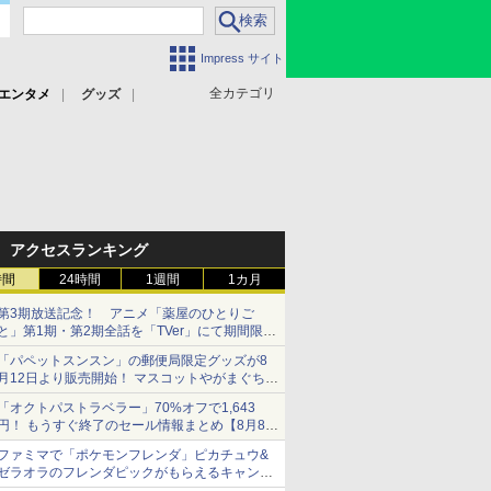
Impress サイト
全カテゴリ
エンタメ
グッズ
アクセスランキング
時間
24時間
1週間
1カ月
第3期放送記念！ アニメ「薬屋のひとりご
と」第1期・第2期全話を「TVer」にて期間限定
で順次無料配信開始
「パペットスンスン」の郵便局限定グッズが8
月12日より販売開始！ マスコットやがまぐち、
レターセットなどが登場
「オクトパストラベラー」70%オフで1,643
円！ もうすぐ終了のセール情報まとめ【8月8日
更新】
ファミマで「ポケモンフレンダ」ピカチュウ&
ニンテンドーeショップでは「大神 絶景版」が
ゼラオラのフレンダピックがもらえるキャンペ
67%オフで990円
ーン開催！