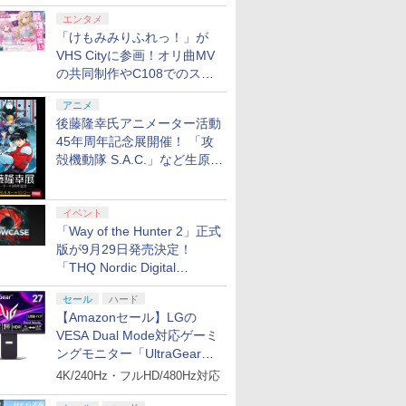
エンタメ
「けもみみりふれっ！」が
VHS Cityに参画！オリ曲MV
の共同制作やC108でのスペ
シャルコラボ広告を掲出
アニメ
後藤隆幸氏アニメーター活動
45年周年記念展開催！ 「攻
殻機動隊 S.A.C.」など生原
画、総作画監督修正が展示
イベント
「Way of the Hunter 2」正式
版が9月29日発売決定！
「THQ Nordic Digital
Showcase 2026」まとめ
セール
ハード
【Amazonセール】LGの
VESA Dual Mode対応ゲーミ
ングモニター「UltraGear
27G850A-B」がお買い得！
4K/240Hz・フルHD/480Hz対応