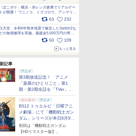
pic.x.com/81MuXGahVM
「ぽこポケ」横浜・赤レンガ倉庫でリアルゲー
トが開通！ ワニノコ、ミズゴロウ、アシマリ登
場シーンをレポート pic.x.com/LDgEByVl6D
63
232
任天堂、令和8年熊本地震で被災したSwitch2な
どの無償修理を実施。義援金5,000万円の寄付
も発表 pic.x.com/BAYsMfUfUC
50
109
もっと見る
新記事
アニメ
第3期放送記念！ アニメ
「薬屋のひとりごと」第1
期・第2期全話を「TVer」に
て期間限定で順次無料配信開
エンタメ
アニメ
始
BS12 トゥエルビ「日曜アニ
メ劇場」にて「機動戦士ガン
ダム」シリーズが本日8月9日
から8週連続で放送
初回は「機動戦士ガンダム
【HDリマスター版】」