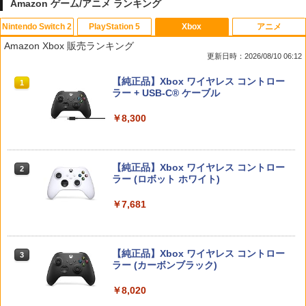
Amazon ゲーム/アニメ ランキング
Nintendo Switch 2
PlayStation 5
Xbox
アニメ
【ホリ公式】【任天堂ライセンス商品】
【楽天ブックス限定特典+特典】空の軌
レトロミニゲームキーホルダー 単品販売
劇場版名探偵コナン『旋律の楽譜（フル
1
1
1
1
Amazon Xbox 販売ランキング
スプラトゥーン レイダース ワイヤレス
跡 the 2nd PS5版(DLCチラシ：NEOブ
※色指定可 カラー全6種 (赤・青・黄・
スコア）』(新価格版Blu-ray)【Blu-ra
更新日時：2026/08/10 06:12
ホリパッド TURBO for Nintendo Switc
レイサー・アガット+【早期購入外付特
緑・黒・白) レトロゲーム 雑貨 [ 新品 ]
y】 [ 高山みなみ ]
h 2 おすすめ Switch スイッチ コントロ
典】DLCチラシ)
スプラトゥーン レイダース|オンライン
PlayStation 5 デジタル・エディション
【純正品】Xbox ワイヤレス コントロー
ーラー 無線 連射 連射ホールド 連射機能
1
1
1
￥480
￥2,640
コード版
日本語専用 Console Language: Japan
ラー + USB-C® ケーブル
背面ボタン 充電 スプラレイダース スプ
￥7,480
ese only (CFI-2200B01)
ラ
￥5,832
￥8,300
￥55,000
￥8,980
ポケモンGO ポケットオートキャッチ /
【中古】【未使用品】アバター：ファイ
2
2
ソニー・インタラクティブエンタテイン
GO-TCHA / オートキャッチ 2/ Reviver
ヤー・アンド・アッシュ [DVDのみ]
2
メント 【PS5】Ghost of Yotei 通常版
Dia用充電ケーブル ゴッチャ Datel ポケ
【純正品】Xbox ワイヤレス コントロー
[ECJS-00050 PS5 ゴ-スト オブ ヨウテ
ットオートキャッチ Pocket auto catch
2
￥2,980
Nintendo Switch 2(日本語・国内専用)
Beast of Reincarnation -PS5 【特典】
ラー (ロボット ホワイト)
2
【楽天ブックス限定特典】マリオカート
イ ツウジョウ]
Gotcha Pokemon Go プラス Plus 自動
2
2
プロダクトコード 封入
ワールド(「スーパーマリオ」ステッカー
化 ゴプラ ガッチャ 【充電ケーブルのみ
￥56,068
2種)
の販売です】
￥7,681
￥7,570
￥7,286
￥8,981
￥1,000
タカラトミー(TAKARA TOMY) パウ・パ
3
トロール ベーシックビークル ラブル ビ
ッグパワートラック
【純正品】Xbox ワイヤレス コントロー
【特典】Marvel’s Wolverine(【早期購
3
3
ラー (カーボンブラック)
入封入特典】DLC)
スプラトゥーン レイダース -Switch2
3
【純正品】ディスクドライブ(CFI-ZDD1
3
Nintendo Switch 2 オールインボックス
日本製 スティック 保護リング シリコン
￥3,043
3
3
J) PlayStation 5
リング Switchプロコン xbox PS4 PS5
￥8,020
￥7,620
￥6,445
DualSense steam deck ROG Ally X ms
￥9,070