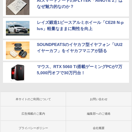
AIスマートノートのiFLYTEK「AINOTE 2」は
なぜ魅力的なのか？
レイズ鍛造1ピースアルミホイール「CE28 N-p
lus」軽量なままに剛性を向上
SOUNDPEATSのイヤカフ型イヤフォン「UU2
イヤーカフ」をイヤカフマニアが語る
マウス、RTX 5060 Ti搭載ゲーミングPCが7万
5,000円オフで30万円台！
本サイトのご利用について
お問い合わせ
広告掲載のご案内
編集部へのご連絡
プライバシーポリシー
会社概要