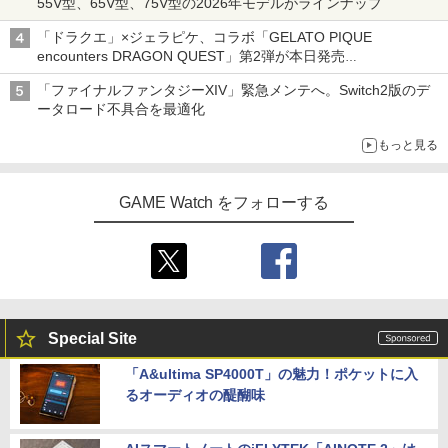
55V型、65V型、75V型の2026年モデルがラインナップ
「ドラクエ」×ジェラピケ、コラボ「GELATO PIQUE
encounters DRAGON QUEST」第2弾が本日発売
アイスカップに入ったスライムやわたぼう、ベビーサタンなどが
「ファイナルファンタジーXIV」緊急メンテへ。Switch2版のデ
オリジナルアートで登場
ータロード不具合を最適化
もっと見る
GAME Watch をフォローする
Special Site
「A&ultima SP4000T」の魅力！ポケットに入
るオーディオの醍醐味