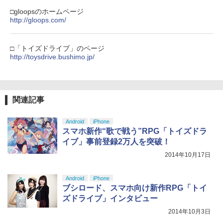
窩座再来 完全生産限定版 [Blu-ray]
□gloopsのホームページ
【純正品】Xbox ワイヤレス コントロー
5
http://gloops.com/
￥8,698
【純正品】DualSense ワイヤレスコン
ラー (カーボンブラック)
5
トローラー(CFI-ZCT2J)
￥8,020
□「トイズドライブ」のページ
￥10,737
http://toysdrive.bushimo.jp/
【Amazon.co.jp限定】劇場版モノノ怪
5
第三章 蛇神 (オリジナル特典:オリジナル
巾着＋メーカー特典:【坤と離】二振りの
剣、十翼より来たる！スタジオ描き下ろ
しイラストボード付) [DVD]
関連記事
￥8,800
Android
iPhone
スマホ新作“歌で戦う”RPG「トイズドラ
イブ」事前登録2万人を突破！
2014年10月17日
Android
iPhone
ブシロード、スマホ向け新作RPG「トイ
ズドライブ」インタビュー
2014年10月3日