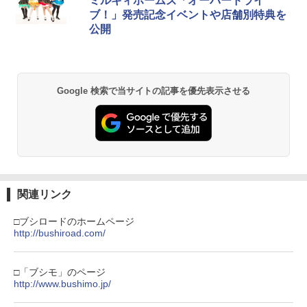
ミルキィホームズ「オーバードライ
カー特典:【坤と離】二振りの剣、十翼よ
￥55,000
ブ！」発売記念イベントや店舗別特典を
り来たる！スタジオ描き下ろしイラスト
公開
ボード付) [Blu-ray]
Xbox プリペイドカード 5,000円 デジタ
2
￥10,780
Beast of Reincarnation -PS5 【特典】
ルコード 【旧 Xbox ギフトカード】 [オ
2
プロダクトコード 封入
ンラインコード]
Google 検索で当サイトの記事を優先表示させる
￥7,286
￥5,000
劇場版「鬼滅の刃」無限城編 第一章 猗
2
窩座再来 通常版 [Blu-ray]
￥3,964
【純正品】Xbox ワイヤレス コントロー
3
【純正品】ディスクドライブ(CFI-ZDD1
ラー (ロボット ホワイト)
3
J) PlayStation 5
￥7,681
￥11,849
関連リンク
劇場版「鬼滅の刃」無限城編 第一章 猗
3
窩座再来 通常版 [DVD]
□ブシロードのホームページ
【純正品】Xbox 充電式バッテリー + US
http://bushiroad.com/
4
￥3,523
【純正品】DualSense ワイヤレスコン
B-C ケーブル
4
トローラー ミッドナイト ブラック(CFI-
ZCT2J01)
￥2,618
□「ブシモ」のページ
http://www.bushimo.jp/
￥10,737
劇場版「鬼滅の刃」無限城編 第一章 猗
4