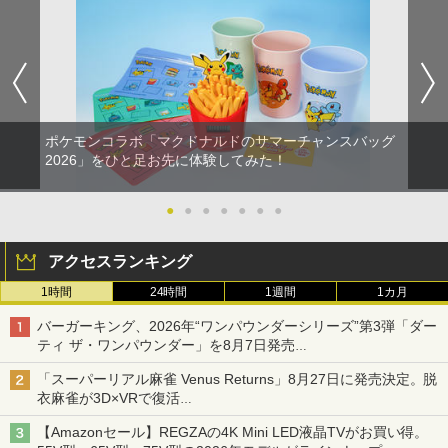
ポケモンコラボ「マクドナルドのサマーチャンスバッグ
2026」をひと足お先に体験してみた！
●
●
●
●
●
●
●
アクセスランキング
1時間
24時間
1週間
1カ月
バーガーキング、2026年“ワンパウンダーシリーズ”第3弾「ダー
ティ ザ・ワンパウンダー」を8月7日発売
「特製ガーリックマヨソース」を使用した超大型チーズバーガー
「スーパーリアル麻雀 Venus Returns」8月27日に発売決定。脱
衣麻雀が3D×VRで復活
発売から2週間は20%オフになるセールが実施
【Amazonセール】REGZAの4K Mini LED液晶TVがお買い得。