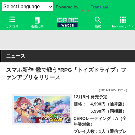
Powered by
Translate
カテゴリ
過去記事
検索
Impressサイト
ニュース
スマホ新作“歌で戦う”RPG「トイズドライブ」フ
ァンアプリをリリース
（2014/11/27 19:17）
12月5日 発売予定
価格：
4,990円（通常版）
5,990円（同梱版）
CEROレーティング：A（全
年齢対象）
プレイ人数：1人（通信プレ