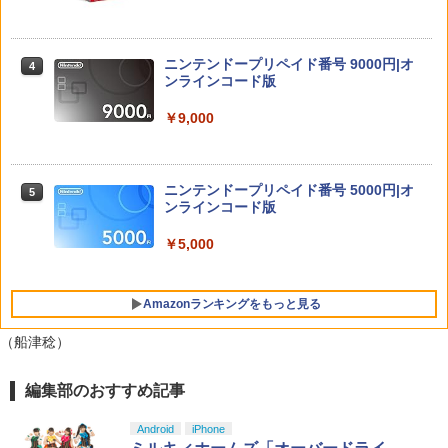
￥5,420
Nintendo Switch 2 背面 保護 フィルム
4
￥6,778
【楽天ブックス限定先着特典+早期予約
OverLay 抗菌 Brilliant for ニンテンドー
4
特典】ラブライブ！スーパースター!! Li
Hydro Ag+ 抗菌 抗ウイルス 高光沢タイ
ella! 7th LoveLive! ～Fly! MUSIC WOR
ニンテンドープリペイド番号 9000円|オ
プ
4
PlayStation5用カバー リズム ブルー
LD♪～ Blu-ray BOX【Blu-ray】(A4クリ
ンラインコード版
4
【ダイヤ・プラチナ会員様限定！エント
アファイル+アクリルキーホルダー11種
4
￥1,393
リーでポイント10倍！】【メール便発
セット+B5ステッカーシートセット(2種1
￥5,770
￥9,000
送】【新品】Nintendo Switch2 ゲーム
セット)) [ Liella! ]
ソフト ヨッシーとフカシギの図鑑
￥24,750
Nintendo Switch 2 保護 フィルム Over
5
￥6,797
【特典】Beast of Reincarnation(【永
ニンテンドープリペイド番号 5000円|オ
Lay Plus for ニンテンドー 液晶保護 ア
5
5
久封入特典】プロダクトコード)
ンラインコード版
ンチグレア 反射防止 非光沢 指紋防止
新世紀GPX サイバーフォーミュラ BD A
￥7,632
5
￥5,000
￥1,045
【新品】Nintendo Switch2ソフト ヨッ
LL ROUNDS COLLECTION ～OVA Seri
5
シーとフカシギの図鑑【加納店】
es～【Blu-ray】 [ 金丸淳一 ]
Amazonランキングをもっと見る
￥6,800
￥30,800
（船津稔）
編集部のおすすめ記事
PlayStation 5 デジタル・エディション
【純正品】Xbox ワイヤレス コントロー
【Amazon.co.jp限定】劇場版モノノ怪
1
1
1
日本語専用 Console Language: Japan
ラー + USB-C® ケーブル
第三章 蛇神 (Amazon.co.jp限定オリジ
ese only (CFI-2200B01)
ナル三方背収納ケース付きコレクション)
Android
iPhone
(オリジナル特典:オリジナル巾着＋メー
￥8,300