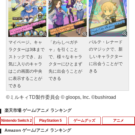
パルテ・レナード
マイページ。キャ
「わらしべガチ
のマジックで、新
ラクターは3体まで
ャ」を引くこと
しいキャラクター
ストックでき、お
で、様々なキャラ
に出会うことがで
気に入りのキャラ
クターにひとまず
きる
はこの画面の中央
先に出会うことが
に表示することが
できる
できる
©ミルキィTD製作委員会 © gloops, Inc. ©bushiroad
楽天市場 ゲーム/アニメ ランキング
Nintendo Switch 2
PlayStation 5
ゲームグッズ
アニメ
Amazon ゲーム/アニメ ランキング