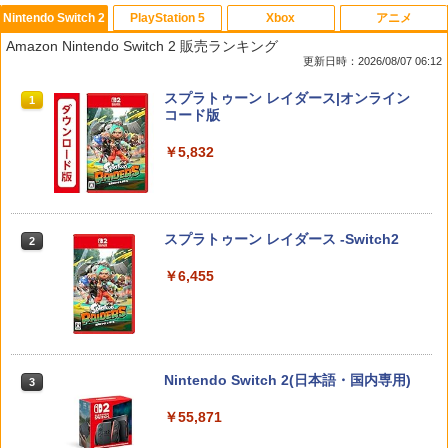
Nintendo Switch 2
PlayStation 5
Xbox
アニメ
【 Nintendo Switch2 ケース対応 】Swi
【送料無料】(18in1)PS5 コントローラ
【中古】学園へヴン おかわりっ! ベスト
【中古】Blu-ray▼メアリーと秘密の王
1
1
1
1
Amazon Nintendo Switch 2 販売ランキング
tch2用 ケース 専用収納ボックス フルセ
ー 修理 ps5 コントローラー 修理キット
版
国 3D ブルーレイディスク 3D再生専用
更新日時：2026/08/07 06:12
ット対応ケース 防水ナイロン スイッチ
ps5 コントローラー ゴム 交換 導電性 L1
レンタル落ち ケース無
ケース 大容量 防水 防塵 耐衝撃 全面保護
L2 R1 R2 トリガー ブラック スプリング
￥350
スプラトゥーン レイダース|オンライン
ギフト 多機能ゲームケース ゲームカー
付き 互換部品PS5コントローラー交換用
1
￥971
コード版
ド収納可能 まとめ収納バッグ 大容量タ
ボタン
イプ
￥5,832
￥1,479
NewスーパーマリオブラザーズWii ノコ
2
￥5,900
ノコエアホッケー
劇場アニメ『ベルサイユのばら』 通常版
2
【Blu-ray】 [ 池田理代子 ]
￥1,254
R-Type Dimensions III PS5版
￥4,469
2
スプラトゥーン レイダース -Switch2
2
スプラトゥーン レイダース
2
￥5,105
￥6,455
￥6,507
【楽天ランキング1位入賞】自動タップ
3
機 オートクリッカー 連打装置 USB給電
【楽天ブックス限定先着特典】ゾンビラ
クリップ式 スマホ自動操作 日本語説明
3
ンドサガLIVE～フランシュシュ ゆめぎ
書付き iPhone/Android対応 いいね/ゲ
んがフェスティバル～【Blu-ray】(アク
ーム周回/ライブ/推し活対応 (ブラック)
スパイク・チュンソフト 【封入特典付】
リルコースター) [ フランシュシュ ]
3
Nintendo Switch 2(日本語・国内専用)
3
【中古】Switch2 星のカービィ ディス
【PS5】Dune: Awakening （オンライ
3
￥1,380
カバリー Nintendo Switch 2 Edit
ン専用） [ELJM-31027 PS5 デュ-ン ア
￥9,900
￥55,871
ion ＋ スターリーワールド (ニンテン
ウェイクニング]
ドースイッチ2)