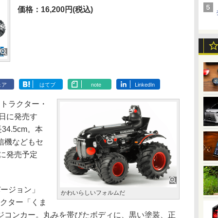
価格：16,200円(税込)
ェア
はてブ
note
LinkedIn
トラクター・
3日に発売す
34.5cm。本
信機などもセ
日に発売予定
ージョン」
かわいらしいフォルムだ
ラクター「くま
ジコンカー。丸みを帯びたボディに、黒い塗装、正