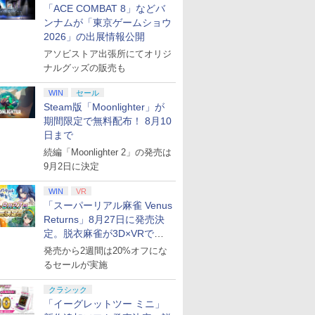
「ACE COMBAT 8」などバ
ンナムが「東京ゲームショウ
2026」の出展情報公開
アソビストア出張所にてオリジ
ナルグッズの販売も
WIN
セール
Steam版「Moonlighter」が
期間限定で無料配布！ 8月10
日まで
続編「Moonlighter 2」の発売は
9月2日に決定
WIN
VR
「スーパーリアル麻雀 Venus
Returns」8月27日に発売決
定。脱衣麻雀が3D×VRで復
活
発売から2週間は20%オフにな
るセールが実施
クラシック
「イーグレットツー ミニ」