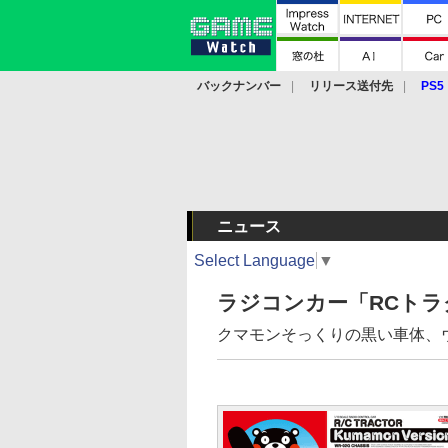
バックナンバー
リリース送付先
PS5
モバイル
eスポーツ
クラウド
PS
ニュース
Select Language
▼
ラジコンカー「RCト
クマモンそっくりの黒い車体、