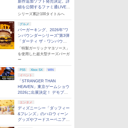
新作追加ソフト発売決定。詳
細を公開するファミ通LIVEが
8月27日20時から配信
シリーズ累計100タイトルへ
グルメ
バーガーキング、2026年“ワ
ンパウンダーシリーズ”第3弾
「ダーティ ザ・ワンパウン
ダー」を8月7日発売
「特製ガーリックマヨソース」
を使用した超大型チーズバーガ
ー
PS5
Xbox SX
WIN
イベント
「STRANGER THAN
HEAVEN」東京ゲームショウ
2026に出展決定！ デモプレ
イや体験型展示も
エンタメ
ディズニーシー「ダッフィー
&フレンズ」のハロウィーン
グッズやフードスーベニアが
8月25日より発売