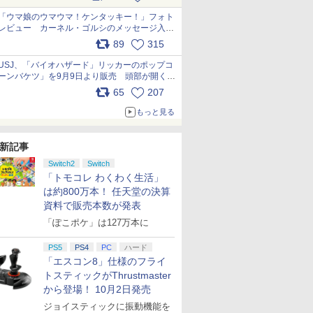
pic.x.com/s9S3nRCAGa
「ウマ娘のウマウマ！ケンタッキー！」フォト
レビュー カーネル・ゴルシのメッセージ入り
パッケージや描き下ろしトレカなどが登場
89
315
pic.x.com/PjnkR9vkXl
USJ、「バイオハザード」リッカーのポップコ
ーンバケツ」を9月9日より販売 頭部が開く仕
組み。味は恐怖を堪のう「味噌フレーバー」
65
207
pic.x.com/81MuXGahVM
もっと見る
新記事
Switch2
Switch
「トモコレ わくわく生活」
は約800万本！ 任天堂の決算
資料で販売本数が発表
「ぽこポケ」は127万本に
PS5
PS4
PC
ハード
「エスコン8」仕様のフライ
トスティックがThrustmaster
から登場！ 10月2日発売
ジョイスティックに振動機能を