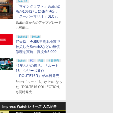
Switch2
「マインクラフト」Switch2
版が10月27日に発売決定。
「スーパーマリオ」DLCも
Switch版からのアップグレード
も可能に
Switch2
Switch
任天堂、令和8年熊本地震で
被災したSwitch2などの無償
修理を実施。義援金5,000万
円の寄付も発表
Switch
PC
PS5
本日発売
41年ぶりの復活。「ルート
16」シリーズ新作
「ROUTE16R」が本日発売
3つの「ルート16」が1つになっ
た「ROUTE16 COLLECTION」
も同時発売
Impress Watchシリーズ 人気記事