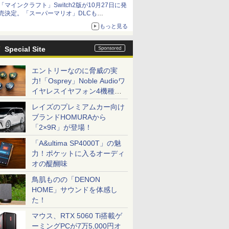
「マインクラフト」Switch2版が10月27日に発
も開始
売決定。「スーパーマリオ」DLCも
Switch版からのアップグレードも可能に
もっと見る
Special Site
エントリーなのに脅威の実
力!「Osprey」Noble Audioワ
イヤレスイヤフォン4機種を
一気に聴く
レイズのプレミアムカー向け
ブランドHOMURAから
「2×9R」が登場！
「A&ultima SP4000T」の魅
力！ポケットに入るオーディ
オの醍醐味
鳥肌ものの「DENON
HOME」サウンドを体感し
た！
マウス、RTX 5060 Ti搭載ゲ
ーミングPCが7万5,000円オ