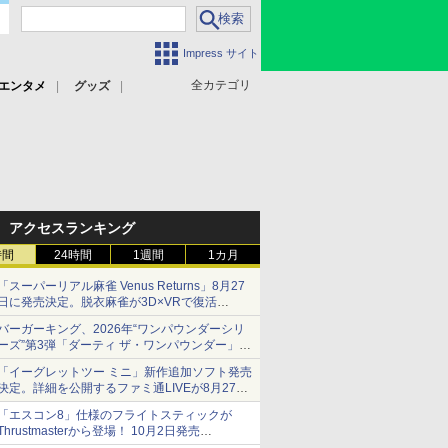
Impress サイト
全カテゴリ
エンタメ
グッズ
アクセスランキング
時間
24時間
1週間
1カ月
「スーパーリアル麻雀 Venus Returns」8月27
日に発売決定。脱衣麻雀が3D×VRで復活
発売から2週間は20%オフになるセールが実施
バーガーキング、2026年“ワンパウンダーシリ
ーズ”第3弾「ダーティ ザ・ワンパウンダー」を
8月7日発売
「イーグレットツー ミニ」新作追加ソフト発売
「特製ガーリックマヨソース」を使用した超大
決定。詳細を公開するファミ通LIVEが8月27日
型チーズバーガー
20時から配信
「エスコン8」仕様のフライトスティックが
シリーズ累計100タイトルへ
Thrustmasterから登場！ 10月2日発売
ジョイスティックに振動機能を搭載。予約受付