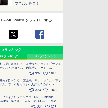
フで30万円台！
GAME Watch をフォローする
Xランキング
RPランキング
いいねランキング
推し探しが楽しい！ 富士急ハイランド「サンエ
ックス パラダイス」内覧会レポート
pic.x.com/p718c0QB0k
324
1686
思わず目を引く！ 富士急「サンエックス パラダ
イス」で「すみっコ」ぺんぎん？のきゅうりド
ッグを食べてみた イラストそのままのメニュ
323
1048
ー化に挑戦。これが意外にもおいしい
pic.x.com/Kgl04hZaeg
「ファイナルファンタジーXIV」Nintendo
Switch 2版のロードが長いのは不具合 早急に
アップデートできるよう対応中
221
373