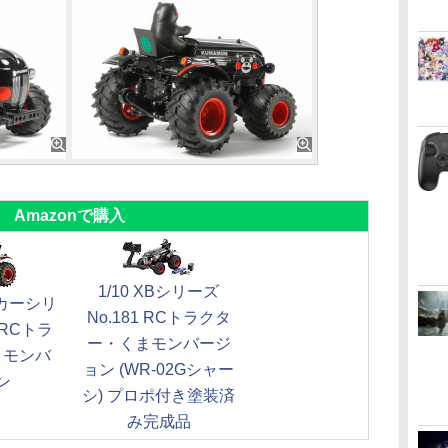
Amazonで購入
1/10 XBシリーズ
Cカーシリ
No.181 RCトラクタ
1 RCトラ
ー・くまモンバージ
まモンバ
ョン (WR-02Gシャー
ン
シ) プロポ付き塗装済
み完成品