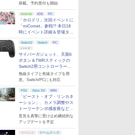
搭載。予約受付も開始
Android
iOS
PC
「ホロドリ」次回イベントに
「miComet」参戦!? 本日18
時にイベント詳細＆登場タレ
ント公開
Switch2
Switch
PC
ハード
サイバーガジェット、天面6
ボタン＆TMRスティックの
Switch2用コントローラーを9
月下旬発売！
無線タイプと有線タイプを用
意。Switch/PCにも対応
PS5
Xbox SX
WIN
「ビースト・オブ・リンカネ
ーション」、カメラ調整やス
トーリーテンポ感改善などの
アプデを1週間以内に実施
意見を真摯に受け止め継続的な
アップデートを予定
イベント
ゲームグッズ