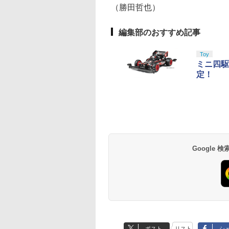
（勝田哲也）
編集部のおすすめ記事
Toy
ミニ四駆
定！
Google
ポスト
リスト
シ