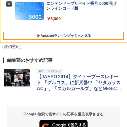
セブン Blu−ray BOX 1 初回限定生
期購入封入特典】DLC)
ニンテンドープリペイド番号 5000円|オ
5
【特典】Starsand Island（スターサン
産 ブックレット付 / 京田知己【監督】
ンラインコード版
5
ド・アイランド） PS5版(【初回同梱特
￥8,518
典】DLCチラシ【白いスポーツカー】)
￥5,423
【中古】ワイヤレスコントローラー (DU
￥5,000
5
ALSHOCK 4) ジェット・ブラック 【メ
￥5,965
ーカー生産終了】
Amazonランキングをもっと見る
￥3,720
（佐伯憲司）
編集部のおすすめ記事
PlayStation 5 デジタル・エディション
【純正品】Xbox ワイヤレス コントロー
劇場版「鬼滅の刃」無限城編 第一章 猗
1
1
1
日本語専用 Console Language: Japan
ラー + USB-C® ケーブル
窩座再来 通常版 [Blu-ray]
ese only (CFI-2200B01)
AC
イベント
￥8,300
￥3,982
【JAEPO 2014】タイトーブースレポー
￥55,000
ト 「グルコス」に新兵器!? 「ヤタガラス
AC」、「スカルガールズ」などNESiCA
×Liveタイトルも充実
【純正品】Xbox ワイヤレス コントロー
2
劇場版「鬼滅の刃」無限城編 第一章 猗
Beast of Reincarnation -PS5 【特典】
ラー (ロボット ホワイト)
2
2
窩座再来 通常版 [DVD]
プロダクトコード 封入
￥7,681
Google 検索で当サイトの記事を優先表示させる
￥3,523
￥7,286