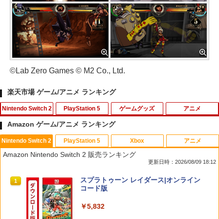
©Lab Zero Games © M2 Co., Ltd.
楽天市場 ゲーム/アニメ ランキング
Nintendo Switch 2
PlayStation 5
ゲームグッズ
アニメ
Amazon ゲーム/アニメ ランキング
Nintendo Switch 2
PlayStation 5
Xbox
アニメ
【楽天ブックス限定特典】ドンキーコン
【中古】PS5ドラゴンクエストVII Rei
【中古】ぼくとシムのまち リゾートに元
デザート・ローズ 砂の薔薇 雪の黙示録
1
1
1
1
Amazon Nintendo Switch 2 販売ランキング
グ バナンザ(「スーパーマリオ」ステッ
magined
気をとりもどそう! (特典無し)
【Blu-ray】 [ 新谷かおる ]
更新日時：2026/08/09 18:12
カー2種)
￥4,518
￥229
￥3,573
スプラトゥーン レイダース|オンライン
1
￥7,902
コード版
￥5,832
Switch2 ケース 即納 スイッチ2 Nintend
2
がんばれゴエモン大集合！ PS5版
【送料無料】劇場版「鬼滅の刃」無限城
[Switch 2] マリオテニス フィーバー
2
2
2