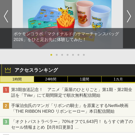
ポケモンコラボ「マクドナルドのサマーチャンスバッグ
2026」をひと足お先に体験してみた！
●
●
●
●
●
●
●
アクセスランキング
1時間
24時間
1週間
1カ月
第3期放送記念！ アニメ「薬屋のひとりごと」第1期・第2期全
話を「TVer」にて期間限定で順次無料配信開始
手塚治虫氏のマンガ「リボンの騎士」を原案とするNetflix映画
「THE RIBBON HERO リボンヒーロー」本日配信開始
「オクトパストラベラー」70%オフで1,643円！ もうすぐ終了の
セール情報まとめ【8月8日更新】
ニンテンドーeショップでは「大神 絶景版」が67%オフで990円