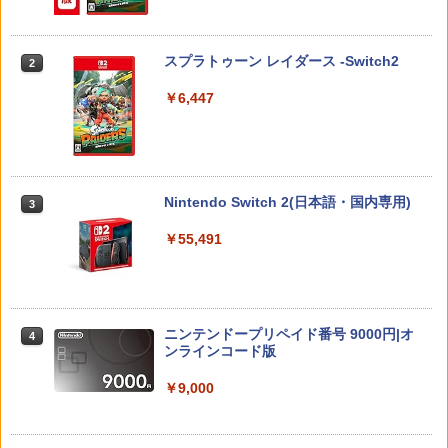
o Switch Lite 対応 スイッチ スイッチツ
編 第一章 猗窩座再来(通常版)【Blu-ra
（ダウンロード版） ※6,400ポイント
ー ニンテンドー カバー ポーチ キャリン
y】/アニメーション[Blu-ray]【返品種別
までご利用可 ■
￥4,890
グケース 新型 ジョイコン ソフト ケーブ
A】
ルなど 収納可能 ギフト プレゼント シン
スプラトゥーン レイダース -Switch2
2
￥7,979
プル 無地 黒 ピンク 黄色 赤 青 送料無料
￥4,400
￥6,447
￥1,100
[メール便OK]【新品】【PS5】紅の錬金
3
【特典】ほの暮しの庭 switch2版(【初
3
術士と白の守護者 〜レスレリアーナのア
劇場版 転生したらスライムだった件 蒼
回外付特典】切り取れるクリアカード)
3
トリエ〜 [PS5版][在庫品]
海の涙編 (Blu-ray通常版)【Blu-ray】 [
Switch2 ケース 即納 パステルカラー か
3
岡咲美保 ]
￥8,118
わいい Nintendo スイッチ2 対応 スイッ
Nintendo Switch 2(日本語・国内専用)
3
￥4,940
チ スイッチツー ニンテンドー カバー ポ
￥4,976
ーチ ストラップ 新型 ジョイコン ソフト
￥55,491
ケーブル 収納可能 クリスマス ギフト プ
レゼント 送料無料
【8/11まで！抽選で最大全額ポイントバ
amiibo すりみ連合セット[フウカ【レイ
4
4
ック】 【日本語説明書付き】 Brook Wi
ダース】/ウツホ【レイダース】/マンタ
ルパン三世 VS 名探偵コナン【Blu-ray】
￥2,100
4
ngman NS ウィングマン NS Lite コンバ
ロー【レイダース】]（スプラトゥーンシ
[ 栗田貫一 ]
ーター コントローラー 変換アダプター
リーズ）
ニンテンドープリペイド番号 9000円|オ
4
PS5 XBOX Elite コントローラー用 Swit
ンラインコード版
￥5,104
ch PC X-input 対応 正規輸入品
￥8,137
【中古】龍が如く 極2 - PS4
4
￥9,000
￥4,980
￥2,480
【中古】【Blu−ray】交響詩篇エウレカ
【特典】進撃の巨人3 Switch2版(【早
5
5