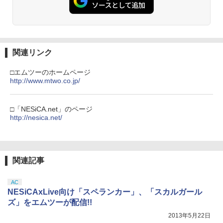
【純正品】Xbox ワイヤレス コントロー
3
ラー (カーボンブラック)
【Amazon.co.jp限定】劇場版モノノ怪
【純正品】ディスクドライブ(CFI-ZDD1
3
3
第三章 蛇神 (Amazon.co.jp限定オリジ
J) PlayStation 5
￥8,020
ナル三方背収納ケース付きコレクション)
(オリジナル特典:オリジナル巾着＋メー
￥11,849
関連リンク
カー特典:【坤と離】二振りの剣、十翼よ
り来たる！スタジオ描き下ろしイラスト
【純正品】Xbox 充電式バッテリー + US
□エムツーのホームページ
4
ボード付) [Blu-ray]
B-C ケーブル
http://www.mtwo.co.jp/
【純正品】DualSense ワイヤレスコン
4
￥10,780
トローラー ミッドナイト ブラック(CFI-
￥2,618
ZCT2J01)
□「NESiCA.net」のページ
http://nesica.net/
￥10,737
劇場版「鬼滅の刃」無限城編 第一章 猗
4
窩座再来 完全生産限定版 [Blu-ray]
【国内正規品】Thrustmaster スラスト
5
マスター TH8S シフター - PC、PS4、P
￥8,698
【純正品】DualSense ワイヤレスコン
S5、PS5 Pro、Xbox One、Xbox Serie
関連記事
5
トローラー(CFI-ZCT2J)
s X|S 対応の高精度 H パターン シフター
AC
￥10,737
￥14,141
NESiCAxLive向け「スペランカー」、「スカルガール
『映画 ラブライブ！蓮ノ空女学院スクー
5
ズ」をエムツーが配信!!
ルアイドルクラブ Bloom Garden Part
2013年5月22日
y』Blu-ray（特装限定版）