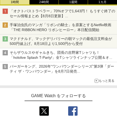
1時間
24時間
1週間
1カ月
「オクトパストラベラー」70%オフで1,643円！ もうすぐ終了の
セール情報まとめ【8月8日更新】
ニンテンドーeショップでは「大神 絶景版」が67%オフで990円
手塚治虫氏のマンガ「リボンの騎士」を原案とするNetflix映画
「THE RIBBON HERO リボンヒーロー」本日配信開始
マクドナルド、マックデリバリーの朝マックの最低注文料金が
500円値上げ。8月18日より1,500円から受付
そらザウルスやギャルきち、団長の吉野家Tシャツも！
「hololive Splash T-Party!」全Tシャツラインナップ公開＆オン
ライン販売開始
バーガーキング、2026年“ワンパウンダーシリーズ”第3弾「ダー
ティ ザ・ワンパウンダー」を8月7日発売
「特製ガーリックマヨソース」を使用した超大型チーズバーガー
もっと見る
GAME Watch をフォローする