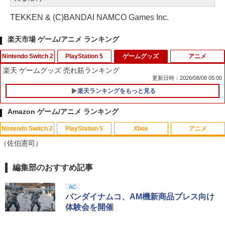
TEKKEN & (C)BANDAI NAMCO Games Inc.
楽天市場 ゲーム/アニメ ランキング
Nintendo Switch 2
PlayStation 5
ゲームグッズ
アニメ
楽天 ゲームグッズ 売れ筋ランキング
更新日時：2026/08/08 05:00
楽天ランキングをもっと見る
カードケース 24枚収納 for Nintendo S
[メール便OK]【新品】【PS5】MotoGP
1
1
witch 2 Pixel - 緑 -
24［PS5版］[在庫品]
Amazon ゲーム/アニメ ランキング
￥1,580
￥920
Nintendo Switch 2
PlayStation 5
Xbox
アニメ
（佐伯憲司）
編集部のおすすめ記事
Samsung microSD Express Card 256
【レビュー評価上昇中】 新型 PS5 Slim /
スプラトゥーン レイダース|オンライン
PlayStation 5 デジタル・エディション
【純正品】Xbox ワイヤレス コントロー
【Amazon.co.jp限定】劇場版モノノ怪
2
2
1
1
1
1
GB for Nintendo Switch 2
PS5 Pro 冷却ファン PS5スリム用 冷却
コード版
日本語専用 Console Language: Japan
ラー + USB-C® ケーブル
第三章 蛇神 (Amazon.co.jp限定オリジ
ファン 自動温度検出 3段階風速調整 LED
ese only (CFI-2200B01)
ナル三方背収納ケース付きコレクション)
AC
ライト USB付き 低騒音 急速冷却 放熱
￥6,979
(オリジナル特典:オリジナル巾着＋メー
￥5,832
￥8,300
バンダイナムコ、AM機新商品プレス向け
プレステ5スリム用 ディスク/デジタル版
カー特典:【坤と離】二振りの剣、十翼よ
￥55,000
体験会を開催
対応 PS5 周辺機器 PS5 Pro 新型PS5
り来たる！スタジオ描き下ろしイラスト
ボード付) [Blu-ray]