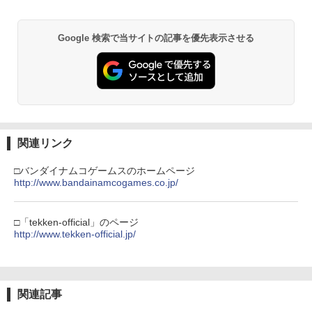
￥2,580
【純正品】Xbox ワイヤレス コントロー
2
ファイアーエムブレム 万紫千紅 【Switc
￥10,780
スプラトゥーン レイダース -Switch2
3
Beast of Reincarnation -PS5 【特典】
ラー (ロボット ホワイト)
2
2
h2】 BEE-P-AACSA
プロダクトコード 封入
Google 検索で当サイトの記事を優先表示させる
￥6,449
￥7,681
【新品】PS5 Dead by Daylight スペシ
￥8,470
3
￥7,286
ャルエディション 公式日本版【CERO:
劇場版「鬼滅の刃」無限城編 第一章 猗
2
Z】【メール便】
窩座再来 通常版 [Blu-ray]
【純正品】Xbox ワイヤレス コントロー
3
￥3,220
￥3,982
ラー (カーボンブラック)
【楽天ブックス限定特典+特典】ドラゴ
Nintendo Switch 2(日本語・国内専用)
4
【純正品】ディスクドライブ(CFI-ZDD1
3
3
ンクエストモンスターズ4 枯れ木の国
J) PlayStation 5
￥8,020
のビアンカ・フローラ Switch2版(B2
関連リンク
￥55,871
タペストリー+【早期購入封入特典】冒
ソニーインタラクティブエンタテインメ
4
￥11,849
険スタートダッシュセット)
ント｜SIE グランツーリスモ7【PS5】
劇場版「鬼滅の刃」無限城編 第一章 猗
3
□バンダイナムコゲームスのホームページ
窩座再来 通常版 [DVD]
http://www.bandainamcogames.co.jp/
【純正品】Xbox 充電式バッテリー + US
4
￥8,470
￥4,290
B-C ケーブル
￥3,523
【純正品】DualSense ワイヤレスコン
ニンテンドープリペイド番号 9000円|オ
4
4
トローラー ミッドナイト ブラック(CFI-
ンラインコード版
□「tekken-official」のページ
￥2,618
ZCT2J01)
http://www.tekken-official.jp/
SanDisk サンディスク microSD Expres
5
￥9,000
s Card 256GB for Nintendo Switch 2
【特典】NBA 2K27 PS5版(【先着購入
5
￥10,737
BEE-A-SD01A Switch2 microSDカード
封入特典】10,000VC（ゲーム内通貨）
劇場版「鬼滅の刃」無限城編 第一章 猗
4
microSD Express Nintendo任天堂ライ
（DLC引換コード）)
窩座再来 完全生産限定版 [Blu-ray]
【国内正規品】Thrustmaster スラスト
5
センス 高速転送 UHS-I互換 ゲーム保存
関連記事
マスター TH8S シフター - PC、PS4、P
ニンテンドープリペイド番号 5000円|オ
メモリーカード 国内正規品 4523052030
5
￥8,041
￥8,698
【純正品】DualSense ワイヤレスコン
S5、PS5 Pro、Xbox One、Xbox Serie
ンラインコード版
5
185