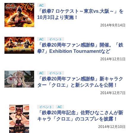
トローラー(CFI-ZCT2J)
s X|S 対応の高精度 H パターン シフター
AC
￥5,000
￥9,800
「鉄拳7 ロケテスト～東京vs.大阪～」を
￥10,737
￥14,141
10月3日より実施！
【Amazon.co.jp限定】劇場版モノノ怪
5
2014年9月14日
第三章 蛇神 (オリジナル特典:オリジナル
巾着＋メーカー特典:【坤と離】二振りの
剣、十翼より来たる！スタジオ描き下ろ
AC
イベント
しイラストボード付) [DVD]
「鉄拳20周年ファン感謝祭」開催。「鉄
拳7」Exhibition Tournamentなど
￥8,800
2014年12月1日
AC
イベント
「鉄拳20周年ファン感謝祭」新キャラク
ター「クロエ」と新システムを公開！
2014年12月7日
イベント
AC
「鉄拳20周年記念」佐野ひなこさんが新
キャラ「クロエ」のコスプレを披露！
2014年12月10日