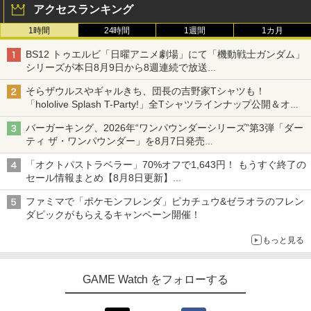
アクセスランキング
1時間
24時間
1週間
1カ月
BS12 トゥエルビ「日曜アニメ劇場」にて「機動戦士ガンダム」
シリーズが本日8月9日から8週連続で放送
初回は「機動戦士ガンダム【HDリマスター版】」
そらザウルスやギャルきち、団長の吉野家Tシャツも！
「hololive Splash T-Party!」全Tシャツラインナップ公開＆オン
ライン販売開始
バーガーキング、2026年“ワンパウンダーシリーズ”第3弾「ダー
ティ ザ・ワンパウンダー」を8月7日発売
「特製ガーリックマヨソース」を使用した超大型チーズバーガー
「オクトパストラベラー」70%オフで1,643円！ もうすぐ終了の
セール情報まとめ【8月8日更新】
ニンテンドーeショップでは「大神 絶景版」が67%オフで990円
ファミマで「ポケモンフレンダ」ピカチュウ&ゼラオラのフレン
ダピックがもらえるキャンペーン開催！
もっと見る
GAME Watch をフォローする