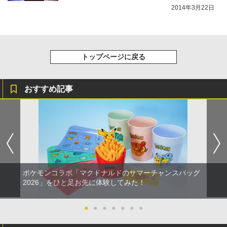
2014年3月22日
トップページに戻る
おすすめ記事
ポケモンコラボ「マクドナルドのサマーチャンスバッグ
2026」をひと足お先に体験してみた！
●
●
●
●
●
●
●