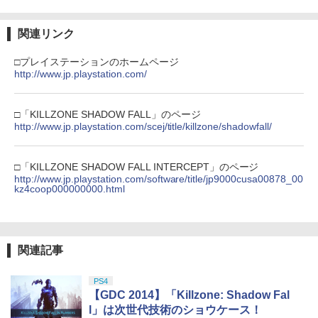
【Amazon.co.jp限定】劇場版モノノ怪
3
第三章 蛇神 (Amazon.co.jp限定オリジ
ナル三方背収納ケース付きコレクション)
関連リンク
(オリジナル特典:オリジナル巾着＋メー
カー特典:【坤と離】二振りの剣、十翼よ
□プレイステーションのホームページ
り来たる！スタジオ描き下ろしイラスト
http://www.jp.playstation.com/
ボード付) [Blu-ray]
￥10,780
□「KILLZONE SHADOW FALL」のページ
http://www.jp.playstation.com/scej/title/killzone/shadowfall/
劇場版「鬼滅の刃」無限城編 第一章 猗
4
□「KILLZONE SHADOW FALL INTERCEPT」のページ
窩座再来 完全生産限定版 [Blu-ray]
http://www.jp.playstation.com/software/title/jp9000cusa00878_00
kz4coop000000000.html
￥8,698
関連記事
『映画 ラブライブ！蓮ノ空女学院スクー
5
ルアイドルクラブ Bloom Garden Part
y』Blu-ray（特装限定版）
PS4
【GDC 2014】「Killzone: Shadow Fal
￥8,589
l」は次世代技術のショウケース！