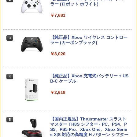
スプラトゥーン レイダース -Switch2
Beast of Reincarnation -PS5 【特典】
ラー (ロボット ホワイト)
2
Switch2用 温度モニターファン
2
￥2,783
￥4,000
2
プロダクトコード 封入
￥6,449
￥7,681
￥3,224
￥7,286
【楽天ブックス限定全巻購入特典】逃げ
3
70年代風ロボットアニメ ゲッP-X PS5
上手の若君 9 (完全生産限定版)【Blu-r
3
版
【純正品】Xbox ワイヤレス コントロー
ay】(描き下ろしイラスト(時行 B)使用 A
3
ラー (カーボンブラック)
3タペストリー+アクリルキーホルダー) [
Nintendo Switch 2(日本語・国内専用)
【純正品】ディスクドライブ(CFI-ZDD1
3
【お買い物マラソン期間限定♪最大30％O
3
松井優征 ]
￥3,878
3
J) PlayStation 5
FF】【tomtoc公式店】 Switch 2対応 ハ
￥8,020
￥55,491
ードケース FancyCase-G05 Nintendo
￥7,150
2025年 スイッチ2モデル用 スリムケース
￥11,980
持ち運び キャリングケース 耐衝撃 薄型
ハードポーチ ゲームカード12枚収納 ア
【中古】REANIMAL(リアニマル)ソフト:
【純正品】Xbox 充電式バッテリー + US
4
4
クセサリーポーチ
プレイステーション5ソフト／アクショ
B-C ケーブル
【楽天ブックス限定全巻購入特典+先着
4
ン・ゲーム
【純正品】DualSense ワイヤレスコン
ニンテンドープリペイド番号 9000円|オ
4
特典】逃げ上手の若君 7 (完全生産限定
4
￥2,653
トローラー ミッドナイト ブラック(CFI-
ンラインコード版
版)【Blu-ray】(描き下ろしイラスト(時
￥2,618
ZCT2J01)
￥3,930
行 B)使用 A3タペストリー+アクリルキ
ーホルダー+和紙風ステッカーシート) [
￥9,000
￥10,737
松井優征 ]
【顧客満足度98.3%】 Switch2 ケース
4
大容量 Switch2/Switch通常モデル/Swit
がんばれゴエモン大集合！ PS5版
￥7,150
【国内正規品】Thrustmaster スラスト
5
5
ch lite/Switch 有機ELモテルに対応 収納
マスター TH8S シフター - PC、PS4、P
ニンテンドープリペイド番号 5000円|オ
5
バッグ 防水 防塵 耐衝撃 持ち運び便利 ポ
【純正品】DualSense ワイヤレスコン
S5、PS5 Pro、Xbox One、Xbox Serie
￥4,890
ンラインコード版
5
ーチ スタンド/コントローラー/カード/ド
トローラー(CFI-ZCT2J)
s X|S 対応の高精度 H パターン シフター