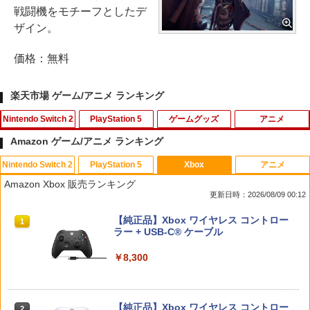
戦闘機をモチーフとしたデ
ザイン。
価格：無料
楽天市場 ゲーム/アニメ ランキング
Nintendo Switch 2
PlayStation 5
ゲームグッズ
アニメ
Amazon ゲーム/アニメ ランキング
Nintendo Switch 2
PlayStation 5
Xbox
アニメ
【7週連続1位】inklink公式 Switch / Sw
鬼エイム 指サック ゲーム スマホ ゲーミ
劇場版「鬼滅の刃」無限城編 第一章 猗
1
1
1
Amazon Xbox 販売ランキング
itch2 コントローラー 最新モデル 最新フ
ング FPS 音ゲー 荒野行動 PUBG Apex
窩座再来(通常版)【Blu-ray】 [ 吾峠呼世
更新日時：2026/08/09 00:12
ァームウェア プロコン プロコン2 プロコ
CoD 高感度 銀繊維 手汗対策 鬼サック 6
晴 ]
ントローラー スイッチ2 スイッチ Switc
個入り
スプラトゥーン レイダース|オンライン
PlayStation 5 デジタル・エディション
【純正品】Xbox ワイヤレス コントロー
h コントローラー ワイヤレスコントロー
1
1
1
￥3,960
コード版
日本語専用 Console Language: Japan
ラー + USB-C® ケーブル
ラー 連射機能 ワイヤレス switch2コン
￥1,280
ese only (CFI-2200B01)
トローラ Switch2コントローラー
￥5,832
￥8,300
￥55,000
￥2,960
【中古】【開封品】青春ブタ野郎はサン
2
【中古】 ドラゴンボール Sparking！
タクロースの夢を見ない 1 [完全生産限
2
ZERO／PS5
定版]＜Blu-ray＞（代引き不可）6552
【純正品】Xbox ワイヤレス コントロー
2