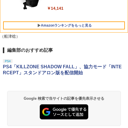
ックなど収納可能 カバー 収納ボックス
【楽天ブックス限定全巻購入特典】逃げ
￥5,000
5
￥10,737
￥14,141
上手の若君 12 (完全生産限定版)【Blu-
￥2,880
ray】(描き下ろしイラスト(時行 B)使用
A3タペストリー+アクリルキーホルダー)
[ 松井優征 ]
Amazonランキングをもっと見る
Nintendo Switch 2 ACアダプター
5
￥7,150
（船津稔）
￥3,974
編集部のおすすめ記事
劇場版「鬼滅の刃」無限城編 第一章 猗
1
窩座再来 通常版 [Blu-ray]
PS4
￥3,982
PS4「KILLZONE SHADOW FALL」、協力モード「INTE
RCEPT」スタンドアロン版を配信開始
劇場版「鬼滅の刃」無限城編 第一章 猗
2
窩座再来 通常版 [DVD]
Google 検索で当サイトの記事を優先表示させる
￥3,523