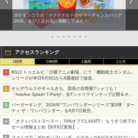
ポケモンコラボ「マクドナルドのサマーチャンスバッグ
2026」をひと足お先に体験してみた！
●
●
●
●
●
●
●
アクセスランキング
1時間
24時間
1週間
1カ月
BS12 トゥエルビ「日曜アニメ劇場」にて「機動戦士ガンダム」
シリーズが本日8月9日から8週連続で放送
初回は「機動戦士ガンダム【HDリマスター版】」
そらザウルスやギャルきち、団長の吉野家Tシャツも！
「hololive Splash T-Party!」全Tシャツラインナップ公開＆オン
ライン販売開始
バーガーキング、2026年“ワンパウンダーシリーズ”第3弾「ダー
ティ ザ・ワンパウンダー」を8月7日発売
「特製ガーリックマヨソース」を使用した超大型チーズバーガー
「オクトパストラベラー」70%オフで1,643円！ もうすぐ終了の
セール情報まとめ【8月8日更新】
ニンテンドーeショップでは「大神 絶景版」が67%オフで990円
ファミマで「ポケモンフレンダ」ピカチュウ&ゼラオラのフレン