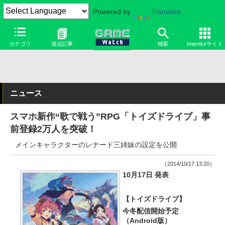
Powered by
Translate
カテゴリ
過去記事
検索
Impressサイト
ニュース
スマホ新作“歌で戦う”RPG「トイズドライブ」事
前登録2万人を突破！
メインキャラクターのレナード三姉妹の設定を公開
（2014/10/17 13:20）
10月17日 発表
【トイズドライブ】
今冬配信開始予定
（Android版）