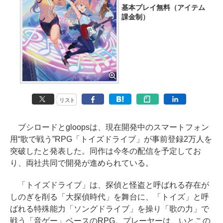
基本プレイ無料（アイテム
課金制）
リスト
ブシロードとgloopsは、現在開発中のスマートフォン
用“歌で戦う”RPG「トイズドライブ」が事前登録2万人を
突破したと発表した。同作は今冬の配信を予定してお
り、両社共同で開発が進められている。
「トイズドライブ」は、探偵と怪盗と呼ばれる存在が
しのぎを削る「大探偵時代」を舞台に、「トイズ」と呼
ばれる特殊能力「ソングドライブ」を操り「歌の力」で
戦う「音ゲー」ベースのRPG。プレーヤーは、いとこの