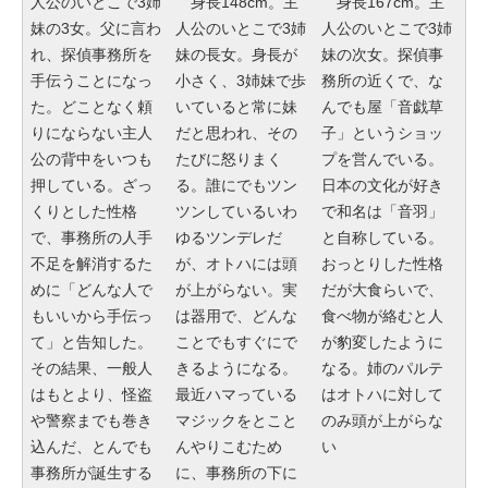
人公のいとこで3姉
身長148cm。主
身長167cm。主
妹の3女。父に言わ
人公のいとこで3姉
人公のいとこで3姉
れ、探偵事務所を
妹の長女。身長が
妹の次女。探偵事
手伝うことになっ
小さく、3姉妹で歩
務所の近くで、な
た。どことなく頼
いていると常に妹
んでも屋「音戯草
りにならない主人
だと思われ、その
子」というショッ
公の背中をいつも
たびに怒りまく
プを営んでいる。
押している。ざっ
る。誰にでもツン
日本の文化が好き
くりとした性格
ツンしているいわ
で和名は「音羽」
で、事務所の人手
ゆるツンデレだ
と自称している。
不足を解消するた
が、オトハには頭
おっとりした性格
めに「どんな人で
が上がらない。実
だが大食らいで、
もいいから手伝っ
は器用で、どんな
食べ物が絡むと人
て」と告知した。
ことでもすぐにで
が豹変したように
その結果、一般人
きるようになる。
なる。姉のパルテ
はもとより、怪盗
最近ハマっている
はオトハに対して
や警察までも巻き
マジックをとこと
のみ頭が上がらな
込んだ、とんでも
んやりこむため
い
事務所が誕生する
に、事務所の下に