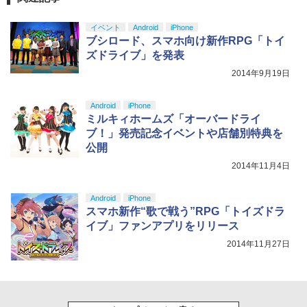
しイラストボード付) [DVD]
イベント
Android
iPhone
￥8,800
ブシロード、スマホ向け新作RPG「トイ
ズドライブ」を発表
2014年9月19日
Android
iPhone
ミルキィホームズ「オーバードライ
ブ！」発売記念イベントや店舗別特典を
公開
2014年11月4日
Android
iPhone
スマホ新作“歌で戦う”RPG「トイズドラ
イブ」ファンアプリをリリース
2014年11月27日