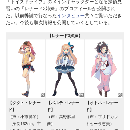
「トイズドライブ」のメインキャラクターとなる探偵見
習いの「レナード3姉妹」のプロフィールが公開され
た。以前弊誌で行なった
インタビュー
共々ご覧いただき
たい。今後も順次情報を公開していくとしている。
【レナード3姉妹】
【タクト・レナー
【パルテ・レナー
【オトハ・レナー
ド】
ド】
ド】
（声：小市眞琴）
（声：高野麻里
（声：ブリドカッ
身長162cm。主
佳）
トセーラ恵美）