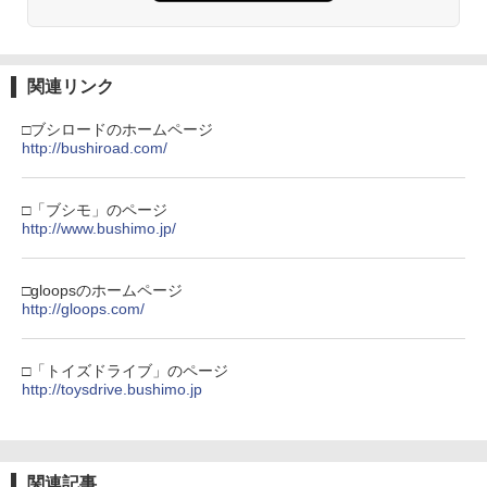
【純正品】Xbox ワイヤレス コントロー
3
ラー (カーボンブラック)
￥543
崖の上のポニョ 即納 ブルーレイ ponyo
3
Nintendo Switch 2(日本語・国内専用)
【Amazon.co.jp限定】劇場版モノノ怪
【純正品】ディスクドライブ(CFI-ZDD1
3
3
3
北米版 Two-Disc Blu-ray DVD Combo
第三章 蛇神 (Amazon.co.jp限定オリジ
J) PlayStation 5
【中古】PS5DAEMON X MACHINA
2枚組 【USA正規品】スタジオジブ
￥8,020
3
ナル三方背収納ケース付きコレクション)
関連リンク
￥55,491
TITANIC SCION
リ ブルーレイ・DVD 2枚組ボックス
(オリジナル特典:オリジナル巾着＋メー
￥11,980
ジブリ ポニョ 宮崎駿 監督 作品 日本語
カー特典:【坤と離】二振りの剣、十翼よ
指サック 6個入り【創業70年の老舗工場
4
英語 他言語 送料無料
□ブシロードのホームページ
￥2,735
り来たる！スタジオ描き下ろしイラスト
と共同開発】驚きの反応力 日本製 音ゲ
http://bushiroad.com/
【純正品】Xbox 充電式バッテリー + US
4
ボード付) [Blu-ray]
ー 指サック ゲーム用 First Hit スマホゲ
￥3,520
B-C ケーブル
ーム [ 荒野行動 FPS PUBG ]
【純正品】DualSense ワイヤレスコン
ニンテンドープリペイド番号 9000円|オ
4
4
￥10,780
トローラー ミッドナイト ブラック(CFI-
ンラインコード版
□「ブシモ」のページ
￥2,618
￥1,080
ZCT2J01)
[メール便OK]【新品】【PS5】零 〜紅い
http://www.bushimo.jp/
4
蝶〜 REMAKE [PS5版]
【特典】君たちはどう生きるか【Blu-ra
￥9,000
4
￥10,737
y】(オリジナル トトロの手ぬぐい) [ 宮
劇場版「鬼滅の刃」無限城編 第一章 猗
4
崎駿 ]
￥3,320
□gloopsのホームページ
窩座再来 完全生産限定版 [Blu-ray]
【楽天ランキング1位入賞】自動タップ
5
【国内正規品】Thrustmaster スラスト
http://gloops.com/
5
機 オートクリッカー 連打装置 USB給電
￥5,385
マスター TH8S シフター - PC、PS4、P
ニンテンドープリペイド番号 5000円|オ
5
クリップ式 スマホ自動操作 日本語説明
￥8,698
【純正品】DualSense ワイヤレスコン
S5、PS5 Pro、Xbox One、Xbox Serie
ンラインコード版
5
書付き iPhone/Android対応 いいね/ゲ
トローラー(CFI-ZCT2J)
s X|S 対応の高精度 H パターン シフター
□「トイズドライブ」のページ
ーム周回/ライブ/推し活対応 (ホワイト)
【当店独自で＋P10倍★要エントリー】
5
￥5,000
http://toysdrive.bushimo.jp
【中古】[PS5] オクトパストラベラーII
￥10,737
￥14,141
『映画 ラブライブ！蓮ノ空女学院スクー
5
￥1,380
(OCTOPATH TRAVELER 2) スクウェ
ルアイドルクラブ Bloom Garden Part
【Amazon.co.jp限定】劇場版モノノ怪
5
ア・エニックス (20230224)
y』(特装限定版)【Blu-ray】 [ 矢立肇 ]
第三章 蛇神 (オリジナル特典:オリジナル
巾着＋メーカー特典:【坤と離】二振りの
￥4,180
￥8,580
関連記事
剣、十翼より来たる！スタジオ描き下ろ