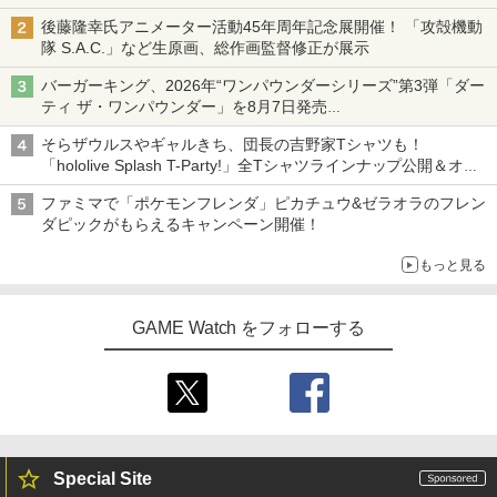
ニンテンドーeショップでは「大神 絶景版」が67%オフで990円
後藤隆幸氏アニメーター活動45年周年記念展開催！ 「攻殻機動
隊 S.A.C.」など生原画、総作画監督修正が展示
バーガーキング、2026年“ワンパウンダーシリーズ”第3弾「ダー
ティ ザ・ワンパウンダー」を8月7日発売
「特製ガーリックマヨソース」を使用した超大型チーズバーガー
そらザウルスやギャルきち、団長の吉野家Tシャツも！
「hololive Splash T-Party!」全Tシャツラインナップ公開＆オン
ライン販売開始
ファミマで「ポケモンフレンダ」ピカチュウ&ゼラオラのフレン
ダピックがもらえるキャンペーン開催！
もっと見る
GAME Watch をフォローする
Special Site