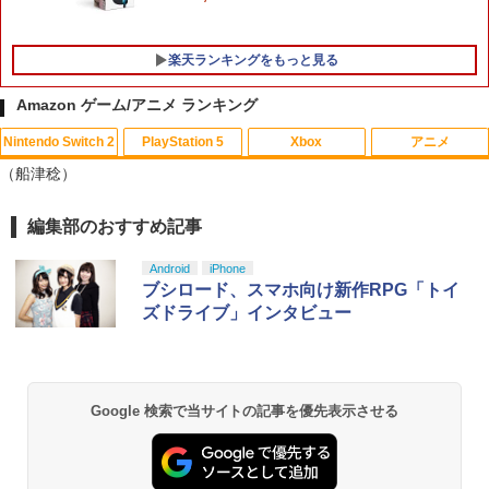
楽天ランキングをもっと見る
Amazon ゲーム/アニメ ランキング
Nintendo Switch 2
PlayStation 5
Xbox
アニメ
【ホリ公式】【SONYライセンス商品】
【中古】スーパーダンガンロンパ2 さよ
【中古】【未使用品】アバター：ファイ
1
1
1
（船津稔）
DualSense™ワイヤレスコントローラー
なら絶望学園 (通常版) - PSP
ヤー・アンド・アッシュ [通常版本編ブ
専用充電USBケーブル for PlayStation5
ルーレイディスクのみ]
おすすめ
￥350
編集部のおすすめ記事
スプラトゥーン レイダース|オンライン
PlayStation 5 デジタル・エディション
【純正品】Xbox ワイヤレス コントロー
劇場版「鬼滅の刃」無限城編 第一章 猗
1
1
1
1
￥2,980
コード版
日本語専用 Console Language: Japan
ラー + USB-C® ケーブル
窩座再来 通常版 [Blu-ray]
￥1,580
ese only (CFI-2200B01)
Android
iPhone
￥5,832
￥8,300
￥3,982
ブシロード、スマホ向け新作RPG「トイ
￥55,000
【中古】東京鬼祓師 鴉乃杜學園奇譚 - P
ズドライブ」インタビュー
魔女の宅急便 ブルーレイ DVD 即納 2枚
2
2
SP
＼10％OFFクーポン／PS5用 冷却ファン
組 ボックス 北米版 劇場版 Kiki's Deliver
2
クーリングファン 冷却装置 USBクーラ
y Service Blu-ray + DVD スタジオジブ
【純正品】Xbox ワイヤレス コントロー
ー 外付け 自動冷却ファン 三つファン 急
リ 宮崎駿 アニメ 送料無料 日本語
￥418
2
スプラトゥーン レイダース -Switch2
劇場版「鬼滅の刃」無限城編 第一章 猗
Beast of Reincarnation -PS5 【特典】
ラー (ロボット ホワイト)
2
2
速冷却 静音 装着簡単 排熱 熱対策 USB
英語 USA正規品 ブルーレイ DVD 2枚組
2
窩座再来 通常版 [DVD]
プロダクトコード 封入
ポート 省スペース 耐久性 プレイステー
box combo pack コンボパック キキ
Google 検索で当サイトの記事を優先表示させる
￥6,446
ション5対応 ディスク版 デジタル版の両
￥7,681
￥3,523
方に対応
￥7,286
￥3,410
【中古】【3DS】ドラゴンクエストXI 過
3
￥2,680
ぎ去りし時を求めて