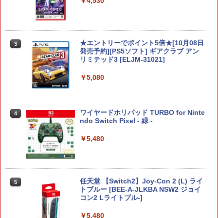
￥4,530
★エントリーでポイント5倍★[10月08日
3
発売予約][PS5ソフト] ギアクラブ アン
リミテッド3 [ELJM-31021]
￥5,080
ワイヤードホリパッド TURBO for Ninte
4
ndo Switch Pixel - 緑 -
￥5,480
任天堂 【Switch2】Joy-Con 2 (L) ライ
5
トブルー [BEE-A-JLKBA NSW2 ジョイ
コン2 Lライトブル-]
￥5,480