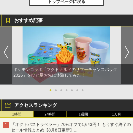
トップページに戻る
おすすめ記事
ポケモンコラボ「マクドナルドのサマーチャンスバッグ
2026」をひと足お先に体験してみた！
●
●
●
●
●
●
●
アクセスランキング
1時間
24時間
1週間
1カ月
「オクトパストラベラー」70%オフで1,643円！ もうすぐ終了の
セール情報まとめ【8月8日更新】