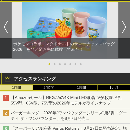
ポケモンコラボ「マクドナルドのサマーチャンスバッグ
2026」をひと足お先に体験してみた！
●
●
●
●
●
●
●
アクセスランキング
1時間
24時間
1週間
1カ月
【Amazonセール】REGZAの4K Mini LED液晶TVがお買い得。
55V型、65V型、75V型の2026年モデルがラインナップ
バーガーキング、2026年“ワンパウンダーシリーズ”第3弾「ダー
ティ ザ・ワンパウンダー」を8月7日発売
「特製ガーリックマヨソース」を使用した超大型チーズバーガー
「スーパーリアル麻雀 Venus Returns」8月27日に発売決定。脱