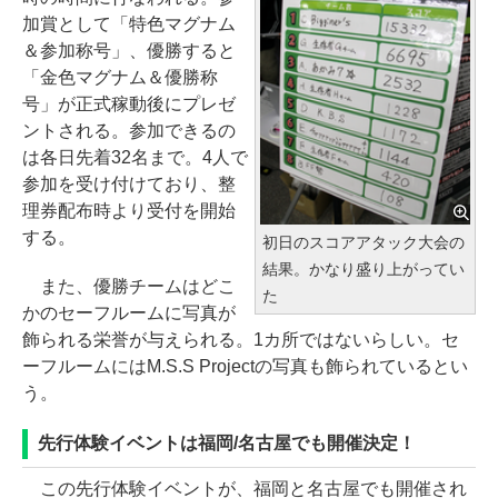
加賞として「特色マグナム
＆参加称号」、優勝すると
「金色マグナム＆優勝称
号」が正式稼動後にプレゼ
ントされる。参加できるの
は各日先着32名まで。4人で
参加を受け付けており、整
理券配布時より受付を開始
する。
初日のスコアアタック大会の
結果。かなり盛り上がってい
また、優勝チームはどこ
た
かのセーフルームに写真が
飾られる栄誉が与えられる。1カ所ではないらしい。セ
ーフルームにはM.S.S Projectの写真も飾られているとい
う。
先行体験イベントは福岡/名古屋でも開催決定！
この先行体験イベントが、福岡と名古屋でも開催され