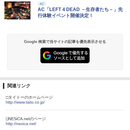
【新品即納】[ACC][Switch2] まるごと
ese only (CFI-2200B01)
ナル三方背収納ケース付きコレクション)
AC
収納バッグ for Nintendo Swich 2(ニン
(オリジナル特典:オリジナル巾着＋メー
￥5,832
￥8,300
AC「LEFT 4 DEAD －生存者たち－」先
テンドースイッチ2) メタモン 任天堂ラ
カー特典:【坤と離】二振りの剣、十翼よ
￥55,000
【中古】おいでよ どうぶつの森
行体験イベント開催決定！
スーパーの裏でヤニ吸うふたり Vol.1【B
2
2
イセンス商品 HORI(NSX-164)(2026071
り来たる！スタジオ描き下ろしイラスト
lu-ray】 [ 地主 ]
6)
ボード付) [Blu-ray]
￥350
Xbox プリペイドカード 5,000円 デジタ
2
￥8,494
￥6,980
￥10,780
スプラトゥーン レイダース -Switch2
Beast of Reincarnation -PS5 【特典】
ルコード 【旧 Xbox ギフトカード】 [オ
2
2
プロダクトコード 封入
ンラインコード]
Google 検索で当サイトの記事を優先表示させる
￥6,455
￥7,286
￥5,000
【楽天ブックス限定全巻購入特典】春夏
【中古】アイドルマスター アニメ& G4
3
ELDEN RING Tarnished Edition 【Swit
3
劇場版「鬼滅の刃」無限城編 第一章 猗
3
2
秋冬代行者 春の舞 四（完全生産限定
U!パック VOL.4
ch2】 POT-P-AAF6C
窩座再来 通常版 [Blu-ray]
版）【Blu-ray】(イラスト入りクリアポ
ーチ+ミニキャラペアアクリルキーホル
￥426
￥7,757
￥3,964
【純正品】Xbox ワイヤレス コントロー
ダー4 種セット) [ 暁佳奈 ]
3
Nintendo Switch 2(日本語・国内専用)
【純正品】ディスクドライブ(CFI-ZDD1
3
ラー (ロボット ホワイト)
3
J) PlayStation 5
￥12,100
関連リンク
￥55,603
￥7,681
￥11,849
【中古】カセキホリダー ムゲンギア
ダービースタリオン2 【Switch2】 POT-
4
劇場版「鬼滅の刃」無限城編 第一章 猗
4
3
□タイトーのホームページ
P-AB73A
窩座再来 通常版 [DVD]
http://www.taito.co.jp/
【楽天ブックス限定先着特典】最終楽章
4
￥531
【純正品】Xbox 充電式バッテリー + US
響け！ユーフォニアム 前編 (数量限定 新
4
￥8,582
￥3,523
【純正品】DualSense ワイヤレスコン
B-C ケーブル
ニンテンドープリペイド番号 9000円|オ
4
規シーンコンテ集&UHD付き特装版)【Bl
4
トローラー ミッドナイト ブラック(CFI-
ンラインコード版
u-ray】(マイクロファイバークロス(約20
□NESiCA.netのページ
ZCT2J01)
0mm×200mm)) [ (アニメーション) ]
http://nesica.net/
￥2,618
￥9,000