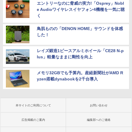
エントリーなのに脅威の実力!「Osprey」Nobl
e Audioワイヤレスイヤフォン4機種を一気に聴
く
鳥肌ものの「DENON HOME」サウンドを体感
した！
レイズ鍛造1ピースアルミホイール「CE28 N-p
lus」軽量なままに剛性を向上
メモリ32GBでも予算内。産経新聞社がAMD R
yzen搭載dynabookを2千台導入
本サイトのご利用について
お問い合わせ
広告掲載のご案内
編集部へのご連絡