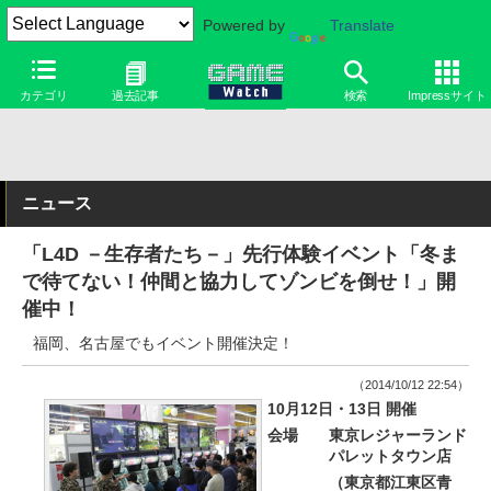
Powered by
Translate
カテゴリ
過去記事
検索
Impressサイト
ニュース
「L4D －生存者たち－」先行体験イベント「冬ま
で待てない！仲間と協力してゾンビを倒せ！」開
催中！
福岡、名古屋でもイベント開催決定！
（2014/10/12 22:54）
10月12日・13日 開催
会場
東京レジャーランド
パレットタウン店
（東京都江東区青