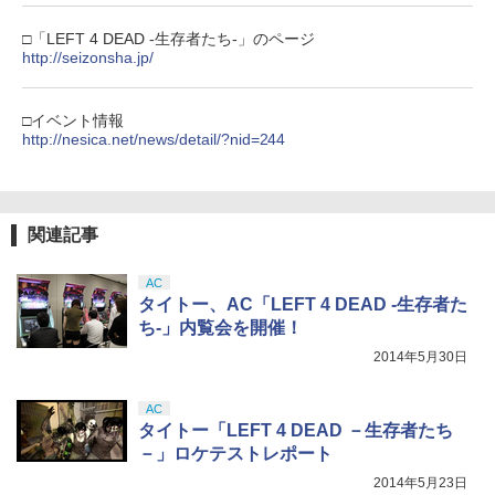
￥10,737
￥12,540
【中古】アルティメット ヒッツ ドラッ
【新品】【NS2】コットンロックウィズ
5
劇場版「鬼滅の刃」無限城編 第一章 猗
5
4
□「LEFT 4 DEAD -生存者たち-」のページ
グ オン ドラグーン2 -封印の紅, 背徳の
ユー コットンシリーズ35周年記念特別限
窩座再来 完全生産限定版 [Blu-ray]
http://seizonsha.jp/
黒-
定版 [Switch2版][在庫品]
【純正品】Xbox ワイヤレス コントロー
ニンテンドープリペイド番号 5000円|オ
5
5
￥8,698
【純正品】DualSense ワイヤレスコン
ラー (カーボンブラック)
ンラインコード版
5
【楽天ブックス限定先着特典+先着特
￥809
5
￥11,010
トローラー(CFI-ZCT2J)
典】【数量限定グッズ】新劇場版銀魂 -
□イベント情報
￥8,020
吉原大炎上ー (完全生産限定版)【Blu-ra
￥5,000
http://nesica.net/news/detail/?nid=244
￥10,737
y】(800p 超！B5 角背上製本 絵コンテブ
ック)(アニメ描きおろしイラスト使用ト
【Amazon.co.jp限定】劇場版モノノ怪
5
ートバッグ(神威・阿伏兎)+描きおろしミ
第三章 蛇神 (オリジナル特典:オリジナル
ニキャラステッカー) [ 杉田智和 ]
巾着＋メーカー特典:【坤と離】二振りの
関連記事
剣、十翼より来たる！スタジオ描き下ろ
￥14,850
しイラストボード付) [Blu-ray]
AC
￥9,900
タイトー、AC「LEFT 4 DEAD -生存者た
ち-」内覧会を開催！
2014年5月30日
AC
タイトー「LEFT 4 DEAD －生存者たち
－」ロケテストレポート
2014年5月23日