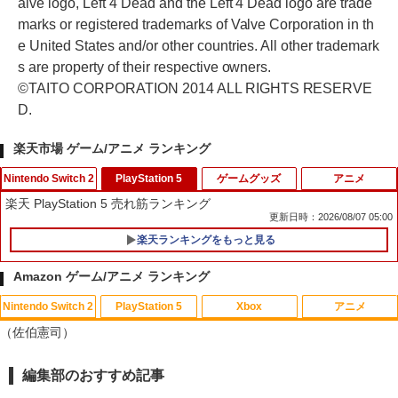
alve logo, Left 4 Dead and the Left 4 Dead logo are trade
marks or registered trademarks of Valve Corporation in th
e United States and/or other countries. All other trademark
s are property of their respective owners.
©TAITO CORPORATION 2014 ALL RIGHTS RESERVE
D.
楽天市場 ゲーム/アニメ ランキング
Nintendo Switch 2
PlayStation 5
ゲームグッズ
アニメ
楽天 PlayStation 5 売れ筋ランキング
更新日時：2026/08/07 05:00
楽天ランキングをもっと見る
PlayVital 新型Switch2対応 親指グリッ
1
プキャップ 4個セット ジョイコン対応シ
Amazon ゲーム/アニメ ランキング
リコン素材 快適フィット スイッチ2対応
滑り止めスティックカバー
Nintendo Switch 2
PlayStation 5
Xbox
アニメ
【中古】四女神オンライン CYBER DIM
「お隣の天使様にいつの間にか駄目人間
1
1
￥990
（佐伯憲司）
ENSION NEPTUNE - PS4
にされていた件2」Vol.3【Blu-ray】 [ 佐
伯さん ]
￥350
編集部のおすすめ記事
スプラトゥーン レイダース|オンライン
PlayStation 5 デジタル・エディション
【純正品】Xbox ワイヤレス コントロー
【Amazon.co.jp限定】劇場版モノノ怪
1
1
1
1
￥7,821
【当店独自で＋P10倍★要エントリー】
コード版
日本語専用 Console Language: Japan
ラー + USB-C® ケーブル
第三章 蛇神 (Amazon.co.jp限定オリジ
2