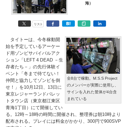
海）
リスト
タイトーは、今冬稼動開
始を予定しているアーケー
ド用ゾンビサバイバルアク
ション「LEFT 4 DEAD －生
存者たち－」の先行体験イ
ベント「冬まで待てない！
全8台で稼動。M.S.S Project
仲間と協力してゾンビを倒
のメンバーが実際に使用し、
せ！」を10月12日、13日に
サインを入れた筐体が4台含
東京レジャーランドパレッ
まれている
トタウン店（東京都江東区
青海1丁目）にて開催してい
る。12時～18時の時間に開催され、整理券は朝10時より
配布される。プレイには料金がかかり、300円で900SVP