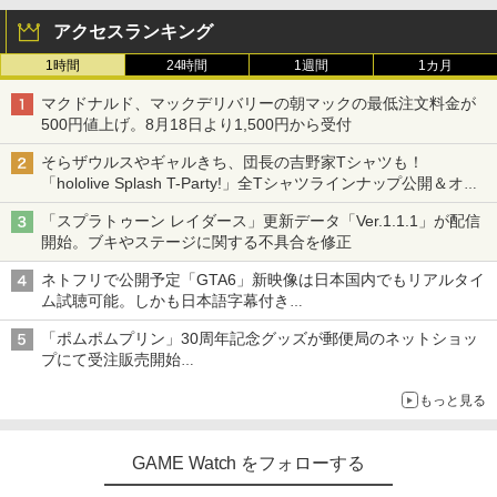
アクセスランキング
1時間
24時間
1週間
1カ月
マクドナルド、マックデリバリーの朝マックの最低注文料金が
500円値上げ。8月18日より1,500円から受付
そらザウルスやギャルきち、団長の吉野家Tシャツも！
「hololive Splash T-Party!」全Tシャツラインナップ公開＆オン
ライン販売開始
「スプラトゥーン レイダース」更新データ「Ver.1.1.1」が配信
開始。ブキやステージに関する不具合を修正
ネトフリで公開予定「GTA6」新映像は日本国内でもリアルタイ
ム試聴可能。しかも日本語字幕付き
Netflixから公式回答あり
「ポムポムプリン」30周年記念グッズが郵便局のネットショッ
プにて受注販売開始
「おもちもちもちクッション」など今年だけの限定商品が登場
もっと見る
GAME Watch をフォローする