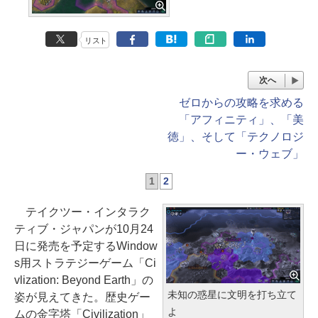
リスト
次へ
ゼロからの攻略を求める
「アフィニティ」、「美
徳」、そして「テクノロジ
ー・ウェブ」
1
2
テイクツー・インタラク
ティブ・ジャパンが10月24
日に発売を予定するWindow
s用ストラテジーゲーム「Ci
vlization: Beyond Earth」の
未知の惑星に文明を打ち立て
姿が見えてきた。歴史ゲー
よ
ムの金字塔「Civilization」