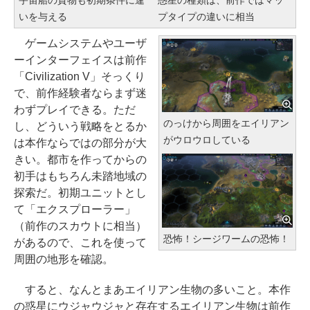
宇宙船の貨物も初期条件に違
惑星の種類は、前作ではマッ
いを与える
プタイプの違いに相当
ゲームシステムやユーザ
ーインターフェイスは前作
「Civilization V」そっくり
で、前作経験者ならまず迷
わずプレイできる。ただ
のっけから周囲をエイリアン
し、どういう戦略をとるか
がウロウロしている
は本作ならではの部分が大
きい。都市を作ってからの
初手はもちろん未踏地域の
探索だ。初期ユニットとし
て「エクスプローラー」
（前作のスカウトに相当）
恐怖！シージワームの恐怖！
があるので、これを使って
周囲の地形を確認。
すると、なんとまあエイリアン生物の多いこと。本作
の惑星にウジャウジャと存在するエイリアン生物は前作