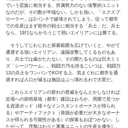
でいう蛮族に相当する、所属勢力のない攻撃的ユニット
なのだが、その数が半端ない。しかも強い。「エクスプ
ローラー」は2パンチで破壊されてしまう。従って都市
での生産はまず前作の戦士に相当する「兵士」だ。兵士
なら、1対1ならかろうじて弱いエイリアンには勝てる。
そうしてじわじわと探索範囲を広げていくと、やがて
遭遇する強いエイリアン。遠隔攻撃してくるものもあ
り、兵士では歯がたたない。その際たるものは巨大ミミ
ズ「シージワーム」。戦闘力75を誇るこいつは、戦闘力
12の兵士をワンパンでKOする上、気まぐれに都市を通
過すれば人口が減るは施設はぶっ壊れるわで大変だ。
これらエイリアンの群れの脅威をなんとかしなければ
近場への前哨基地（都市）建設はおろか、周囲で見つか
る資源ポッド（様々なインスタントボーナスが得られ
る）やアーティファクト（発掘が必要だが大きなボーナ
スが得られる可能性がある）の探索もおぼつかない。し
たがって、序盤はわりと軍事ユニットの生産を優先し、