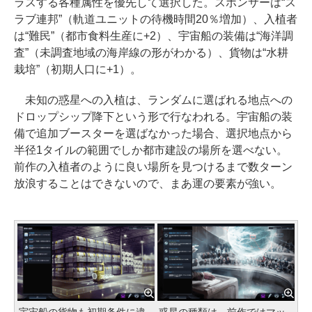
ラスする各種属性を優先して選択した。スポンサーは“ス
ラブ連邦”（軌道ユニットの待機時間20％増加）、入植者
は“難民”（都市食料生産に+2）、宇宙船の装備は“海洋調
査”（未調査地域の海岸線の形がわかる）、貨物は“水耕
栽培”（初期人口に+1）。
未知の惑星への入植は、ランダムに選ばれる地点への
ドロップシップ降下という形で行なわれる。宇宙船の装
備で追加ブースターを選ばなかった場合、選択地点から
半径1タイルの範囲でしか都市建設の場所を選べない。
前作の入植者のように良い場所を見つけるまで数ターン
放浪することはできないので、まあ運の要素が強い。