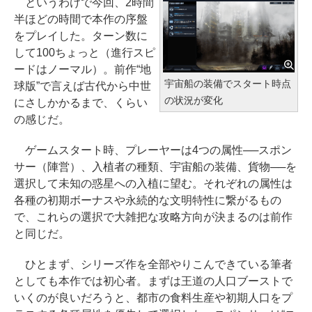
というわけで今回、2時間
半ほどの時間で本作の序盤
をプレイした。ターン数に
して100ちょっと（進行スピ
ードはノーマル）。前作“地
宇宙船の装備でスタート時点
球版”で言えば古代から中世
の状況が変化
にさしかかるまで、くらい
の感じだ。
ゲームスタート時、プレーヤーは4つの属性──スポン
サー（陣営）、入植者の種類、宇宙船の装備、貨物──を
選択して未知の惑星への入植に望む。それぞれの属性は
各種の初期ボーナスや永続的な文明特性に繋がるもの
で、これらの選択で大雑把な攻略方向が決まるのは前作
と同じだ。
ひとまず、シリーズ作を全部やりこんできている筆者
としても本作では初心者。まずは王道の人口ブーストで
いくのが良いだろうと、都市の食料生産や初期人口をプ