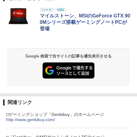
コード版
日本語専用 Console Language: Japan
ラー + USB-C® ケーブル
窩座再来 通常版 [Blu-ray]
￥789
ese only (CFI-2200B01)
ハード
WIN
【中古】Splatoon 2 (スプラトゥーン2)
2
￥5,832
￥8,300
￥3,982
マイルストーン、MSIのGeForce GTX 90
- Switch
￥55,000
0Mシリーズ搭載ゲーミングノートPCが
【バーゲンセール】【中古】Blu-ray▼
登場
￥1,253
2
サマーウォーズ ブルーレイディスク レ
【純正品】Xbox ワイヤレス コントロー
ンタル落ち
2
スプラトゥーン レイダース -Switch2
劇場版「鬼滅の刃」無限城編 第一章 猗
Beast of Reincarnation -PS5 【特典】
ラー (ロボット ホワイト)
2
2
2
窩座再来 通常版 [DVD]
プロダクトコード 封入
￥1,159
￥6,446
￥7,681
アクラス｜Aclass FC/SFC/NEWFC/PC
3
Google 検索で当サイトの記事を優先表示させる
￥3,523
￥7,286
E/MD用 ACアダプタVer.2 SASP-0311
【中古】ベイマックス MovieNEX[純正
￥1,400
3
【純正品】Xbox ワイヤレス コントロー
ブルーレイ＋純正ケース]
3
ラー (カーボンブラック)
Nintendo Switch 2(日本語・国内専用)
【Amazon.co.jp限定】劇場版モノノ怪
【純正品】ディスクドライブ(CFI-ZDD1
3
3
3
￥1,280
第三章 蛇神 (Amazon.co.jp限定オリジ
J) PlayStation 5
￥8,020
ナル三方背収納ケース付きコレクション)
￥55,491
PS5 Slim / PS5 Pro シリーズ用 横置きス
4
(オリジナル特典:オリジナル巾着＋メー
￥11,980
関連リンク
タンド ディスクドライブ 搭載 非搭載 モ
カー特典:【坤と離】二振りの剣、十翼よ
デル 両対応 水平 新型プレステ5 アクセ
り来たる！スタジオ描き下ろしイラスト
サリー 横型スタンド 放熱 PlayStation5
【中古】【Blu−ray】この世界の片隅
【純正品】Xbox 充電式バッテリー + US
□ゲーミングショップ「Genkibuy」のホームページ
4
4
ボード付) [Blu-ray]
◇ALW-GP-525 | プレステ5 プレーステ
に ブックレット付 / 片渕須直【監督】
B-C ケーブル
http://www.genkibuy.com/
ーション5 本体 横向き スタンド ゲーム
【純正品】DualSense ワイヤレスコン
ニンテンドープリペイド番号 9000円|オ
4
4
￥10,780
スタンド 横置き コンパクト
トローラー ミッドナイト ブラック(CFI-
ンラインコード版
￥1,412
￥2,618
ZCT2J01)