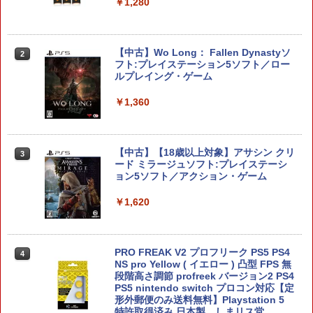
￥1,280
桃太郎電鉄2 〜あなたの町も きっとあ
2
る〜 Nintendo Switch 2 Edition 東日本
【中古】Wo Long： Fallen Dynastyソ
2
編＋西日本編 【Switch2】 NXS-P-A8K
フト:プレイステーション5ソフト／ロー
RD
ルプレイング・ゲーム
￥7,890
￥1,360
コーエーテクモゲームス 【Switch2】ゼ
【中古】【18歳以上対象】アサシン クリ
3
3
ルダ無双 封印戦記 通常版 [BEE-P-AA
ード ミラージュソフト:プレイステーシ
GAA NSW2 ゼルダムソウ フウインセン
ョン5ソフト／アクション・ゲーム
キ ツウジョウ]
￥1,620
￥7,900
PRO FREAK V2 プロフリーク PS5 PS4
4
【特典】ほの暮しの庭 switch2版(【初
NS pro Yellow ( イエロー ) 凸型 FPS 無
4
回外付特典】切り取れるクリアカード)
段階高さ調節 profreek バージョン2 PS4
PS5 nintendo switch プロコン対応【定
形外郵便のみ送料無料】Playstation 5
￥8,118
特許取得済み 日本製 しまリス堂