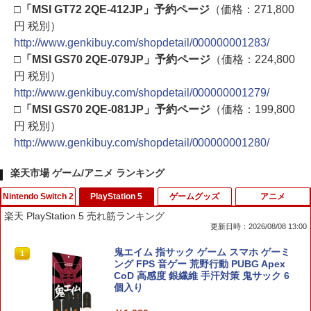
□「MSI GT72 2QE-412JP」予約ページ
（価格：271,800
円 税別）
http://www.genkibuy.com/shopdetail/000000001283/
□「MSI GS70 2QE-079JP」予約ページ
（価格：224,800
円 税別）
http://www.genkibuy.com/shopdetail/000000001279/
□「MSI GS70 2QE-081JP」予約ページ
（価格：199,800
円 税別）
http://www.genkibuy.com/shopdetail/000000001280/
楽天市場 ゲーム/アニメ ランキング
Nintendo Switch 2
PlayStation 5
ゲームグッズ
アニメ
楽天 PlayStation 5 売れ筋ランキング
更新日時：2026/08/08 13:00
ポケモン 【Switch2】ぽこ あ ポケモン
鬼エイム 指サック ゲーム スマホ ゲーミ
1
1
[POT-P-AAB5A NSW2 ポコ ア ポケモン]
ング FPS 音ゲー 荒野行動 PUBG Apex
CoD 高感度 銀繊維 手汗対策 鬼サック 6
個入り
￥7,880