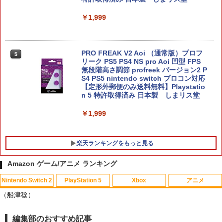
￥1,999
【当店独自で＋P10倍★要エントリー】
5
【中古】[Switch2] マリオカート ワール
ド 任天堂(20250605)
PRO FREAK V2 Aoi （通常版）プロフ
5
リーク PS5 PS4 NS pro Aoi 凹型 FPS
￥8,280
無段階高さ調節 profreek バージョン2 P
S4 PS5 nintendo switch プロコン対応
【定形外郵便のみ送料無料】Playstatio
n 5 特許取得済み 日本製 しまリス堂
￥1,999
楽天ランキングをもっと見る
Amazon ゲーム/アニメ ランキング
Nintendo Switch 2
PlayStation 5
Xbox
アニメ
【中古】グレイテストナイン
【中古】2．カンフー・パンダ 3Dスーパ
1
1
（船津稔）
ーセット 【ブルーレイ】／ジャック・ブ
ラックブルーレイ／海外アニメ・定番ス
￥845
タジオ
編集部のおすすめ記事
スプラトゥーン レイダース|オンライン
PlayStation 5 デジタル・エディション
【純正品】Xbox ワイヤレス コントロー
劇場版「鬼滅の刃」無限城編 第一章 猗
1
1
1
1