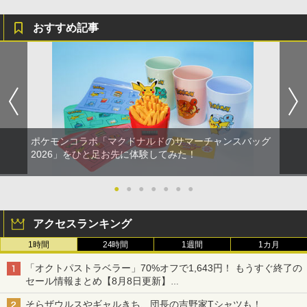
おすすめ記事
ポケモンコラボ「マクドナルドのサマーチャンスバッグ
2026」をひと足お先に体験してみた！
●
●
●
●
●
●
●
アクセスランキング
1時間
24時間
1週間
1カ月
「オクトパストラベラー」70%オフで1,643円！ もうすぐ終了の
セール情報まとめ【8月8日更新】
ニンテンドーeショップでは「大神 絶景版」が67%オフで990円
そらザウルスやギャルきち、団長の吉野家Tシャツも！