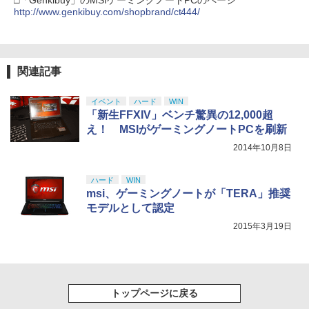
□「Genkibuy」のMSIゲーミングノートPCのページ
￥1,480
￥9,000
http://www.genkibuy.com/shopbrand/ct444/
￥10,737
劇場版「鬼滅の刃」無限城編 第一章 猗
4
窩座再来 完全生産限定版 [Blu-ray]
【中古】 Blu－ray ファインディング・
【国内正規品】Thrustmaster スラスト
5
5
Switch2 ケース 即納 スイッチ2 Nintend
ニモ MovieNEX / アニメ / Happinet [Bl
マスター TH8S シフター - PC、PS4、P
ニンテンドープリペイド番号 5000円|オ
5
5
￥8,698
o Switch Lite 対応 スイッチ スイッチツ
u-ray]【宅配便出荷】
【純正品】DualSense ワイヤレスコン
S5、PS5 Pro、Xbox One、Xbox Serie
関連記事
ンラインコード版
5
ー ニンテンドー カバー ポーチ キャリン
トローラー(CFI-ZCT2J)
s X|S 対応の高精度 H パターン シフター
グケース 新型 ジョイコン ソフト ケーブ
￥1,494
￥5,000
イベント
ハード
WIN
ルなど 収納可能 ギフト プレゼント シン
￥10,737
￥14,141
「新生FFXIV」ベンチ驚異の12,000超
プル 無地 黒 ピンク 黄色 赤 青 送料無料
【Amazon.co.jp限定】劇場版モノノ怪
5
え！ MSIがゲーミングノートPCを刷新
第三章 蛇神 (オリジナル特典:オリジナル
￥1,100
2014年10月8日
巾着＋メーカー特典:【坤と離】二振りの
剣、十翼より来たる！スタジオ描き下ろ
しイラストボード付) [DVD]
ハード
WIN
msi、ゲーミングノートが「TERA」推奨
￥8,800
モデルとして認定
2015年3月19日
トップページに戻る