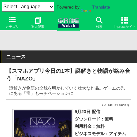
Powered by
Translate
カテゴリ
過去記事
検索
Impressサイト
ニュース
【スマホアプリ今日の1本】謎解きと物語が絡み合
う「NAZO」
謎解きが物語の全貌を明かしていく壮大な作品。ゲームの先
にある「宝」もモチベーションに
（2014/10/7 00:00）
9月23日 配信
ダウンロード：無料
利用料金：無料
ビジネスモデル：アイテム