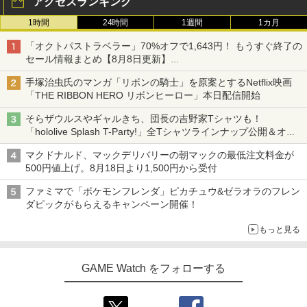
アクセスランキング
1時間
24時間
1週間
1カ月
「オクトパストラベラー」70%オフで1,643円！ もうすぐ終了の
セール情報まとめ【8月8日更新】
ニンテンドーeショップでは「大神 絶景版」が67%オフで990円
手塚治虫氏のマンガ「リボンの騎士」を原案とするNetflix映画
「THE RIBBON HERO リボンヒーロー」本日配信開始
そらザウルスやギャルきち、団長の吉野家Tシャツも！
「hololive Splash T-Party!」全Tシャツラインナップ公開＆オン
ライン販売開始
マクドナルド、マックデリバリーの朝マックの最低注文料金が
500円値上げ。8月18日より1,500円から受付
ファミマで「ポケモンフレンダ」ピカチュウ&ゼラオラのフレン
ダピックがもらえるキャンペーン開催！
もっと見る
GAME Watch をフォローする