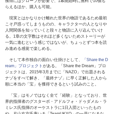
獲得にはグローブが必要で、1幕開始時に無料で10個も
らえるほか、購入も可能。
現実とはかなりかけ離れた世界の物語であるため最初
こそ戸惑ってしまうものの、キャラクターの人となりや
人間関係を知っていくと段々と物語に入り込んでいけ
る。1章の文字数はそれほど多くないためストーリーが
一気に進むという感じではないが、ちょっとずつ本を読
み進める感覚で楽しめる。
そして本作独自の面白い仕掛けとして、
「Share the D
ream」プロジェクト
がある。「Share the Dream」プロ
ジェクトは、2015年3月までに「NAZO」で出題される
ナゾをすべて解き、「最終ナゾ」に早く正解した人から
順に本当の「宝」を獲得できるという試みのこと。
「宝」はモノではなく全て「経験」となっており、世
界的指揮者のグスターボ・アドルフォ・ドゥダメル・ラ
ミレス氏指揮のオーケストラに1日入団といったもの
や、片山右京氏率いる「TeamUKYO」の一員になるな