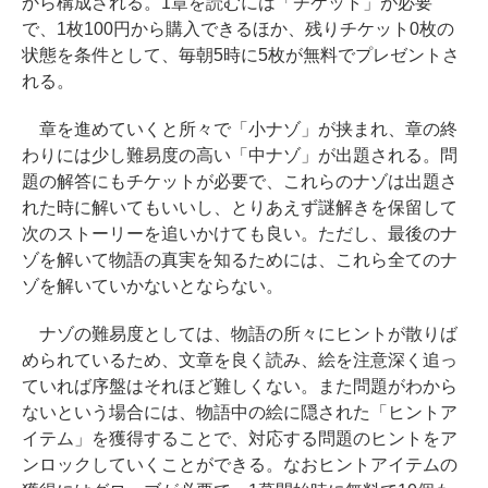
から構成される。1章を読むには「チケット」が必要
で、1枚100円から購入できるほか、残りチケット0枚の
状態を条件として、毎朝5時に5枚が無料でプレゼントさ
れる。
章を進めていくと所々で「小ナゾ」が挟まれ、章の終
わりには少し難易度の高い「中ナゾ」が出題される。問
題の解答にもチケットが必要で、これらのナゾは出題さ
れた時に解いてもいいし、とりあえず謎解きを保留して
次のストーリーを追いかけても良い。ただし、最後のナ
ゾを解いて物語の真実を知るためには、これら全てのナ
ゾを解いていかないとならない。
ナゾの難易度としては、物語の所々にヒントが散りば
められているため、文章を良く読み、絵を注意深く追っ
ていれば序盤はそれほど難しくない。また問題がわから
ないという場合には、物語中の絵に隠された「ヒントア
イテム」を獲得することで、対応する問題のヒントをア
ンロックしていくことができる。なおヒントアイテムの