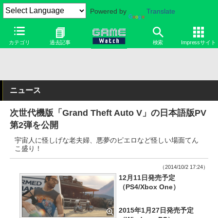
Powered by
Translate
カテゴリ
過去記事
検索
Impressサイト
ニュース
次世代機版「Grand Theft Auto V」の日本語版PV
第2弾を公開
宇宙人に怪しげな老夫婦、悪夢のピエロなど怪しい場面てん
こ盛り！
（2014/10/2 17:24）
12月11日発売予定
（PS4/Xbox One）
2015年1月27日発売予定