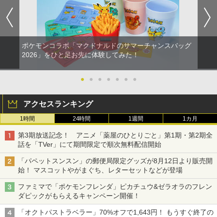
ポケモンコラボ「マクドナルドのサマーチャンスバッグ
2026」をひと足お先に体験してみた！
●
●
●
●
●
●
●
アクセスランキング
1時間
24時間
1週間
1カ月
第3期放送記念！ アニメ「薬屋のひとりごと」第1期・第2期全
話を「TVer」にて期間限定で順次無料配信開始
「パペットスンスン」の郵便局限定グッズが8月12日より販売開
始！ マスコットやがまぐち、レターセットなどが登場
ファミマで「ポケモンフレンダ」ピカチュウ&ゼラオラのフレン
ダピックがもらえるキャンペーン開催！
「オクトパストラベラー」70%オフで1,643円！ もうすぐ終了の