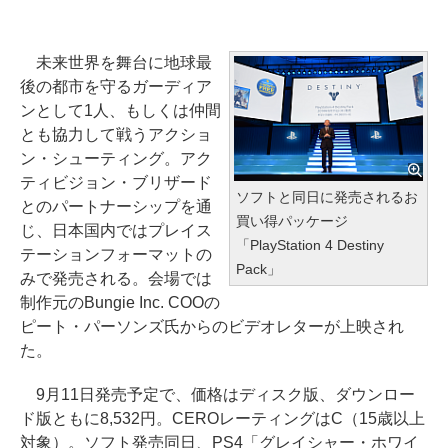
未来世界を舞台に地球最
後の都市を守るガーディア
ンとして1人、もしくは仲間
とも協力して戦うアクショ
ン・シューティング。アク
ティビジョン・ブリザード
ソフトと同日に発売されるお
とのパートナーシップを通
買い得パッケージ
じ、日本国内ではプレイス
「PlayStation 4 Destiny
テーションフォーマットの
Pack」
みで発売される。会場では
制作元のBungie Inc. COOの
ピート・パーソンズ氏からのビデオレターが上映され
た。
9月11日発売予定で、価格はディスク版、ダウンロー
ド版ともに8,532円。CEROレーティングはC（15歳以上
対象）。ソフト発売同日、PS4「グレイシャー・ホワイ