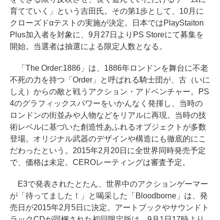
育てていく」という吉田氏。その第1歩として、10月に
クローズドαテストの実施が決定。日本ではPlayStaiton
Plus加入者を対象に、9月27日よりPS Storeにて募集を
開始。当選者は抽選による限定人数となる。
「The Order:1886」は、1886年ロンドンを舞台に不老
不死の力を持つ「Order」と呼ばれる騎士団が、古（いに
しえ）からの敵と戦うアクション・アドベンチャー。PS
4のグラフィックスパワーをいかんなく発揮し、当時の
ロンドンの街並みや人物などをリアルに再現。当時の技
術レベルに基づいた創造性あふれるオブジェクトが多数
登場。オリジナル武器のデザインや構造にも徹底的にこ
だわったという。2015年2月20日に全世界同時発売予定
で、価格は未定。CEROレーティングは審査予定。
E3で発表されたとたん、世界中のアクションゲーマー
が「待ってました！」と喝采した「Bloodborne」は、発
売日が2015年2月5日に決定。アートブックやサウンドト
ラックCDが同梱された初回限定版は、9月1日17時より