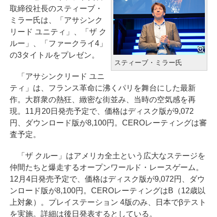
取締役社長のスティーブ・
ミラー氏は、「アサシンク
リード ユニティ」、「ザ ク
ルー」、「ファークライ4」
の3タイトルをプレゼン。
スティーブ・ミラー氏
「アサシンクリード ユニ
ティ」は、フランス革命に沸くパリを舞台にした最新
作。大群衆の熱狂、緻密な街並み、当時の空気感を再
現。11月20日発売予定で、価格はディスク版が9,072
円、ダウンロード版が8,100円。CEROレーティングは審
査予定。
「ザ クルー」はアメリカ全土という広大なステージを
仲間たちと爆走するオープンワールド・レースゲーム。
12月4日発売予定で、価格はディスク版が9,072円、ダウ
ンロード版が8,100円。CEROレーティングはB（12歳以
上対象）。プレイステーション 4版のみ、日本でβテスト
を実施。詳細は後日発表するとしている。