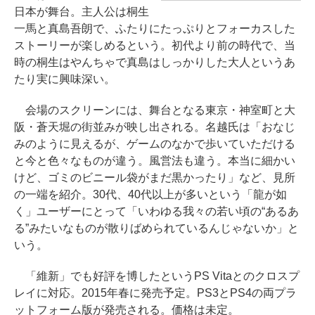
日本が舞台。主人公は桐生
一馬と真島吾朗で、ふたりにたっぷりとフォーカスした
ストーリーが楽しめるという。初代より前の時代で、当
時の桐生はやんちゃで真島はしっかりした大人というあ
たり実に興味深い。
会場のスクリーンには、舞台となる東京・神室町と大
阪・蒼天堀の街並みが映し出される。名越氏は「おなじ
みのように見えるが、ゲームのなかで歩いていただける
と今と色々なものが違う。風営法も違う。本当に細かい
けど、ゴミのビニール袋がまだ黒かったり」など、見所
の一端を紹介。30代、40代以上が多いという「龍が如
く」ユーザーにとって「いわゆる我々の若い頃の“あるあ
る”みたいなものが散りばめられているんじゃないか」と
いう。
「維新」でも好評を博したというPS Vitaとのクロスプ
レイに対応。2015年春に発売予定。PS3とPS4の両プラ
ットフォーム版が発売される。価格は未定。