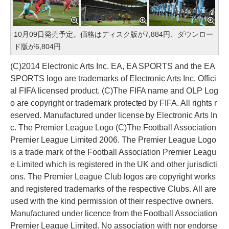
10月09日発売予定。価格はディスク版が7,884円、ダウンロー
ド版が6,804円
(C)2014 Electronic Arts Inc. EA, EA SPORTS and the EA
SPORTS logo are trademarks of Electronic Arts Inc. Offici
al FIFA licensed product. (C)The FIFA name and OLP Log
o are copyright or trademark protected by FIFA. All rights r
eserved. Manufactured under license by Electronic Arts In
c. The Premier League Logo (C)The Football Association
Premier League Limited 2006. The Premier League Logo
is a trade mark of the Football Association Premier Leagu
e Limited which is registered in the UK and other jurisdicti
ons. The Premier League Club logos are copyright works
and registered trademarks of the respective Clubs. All are
used with the kind permission of their respective owners.
Manufactured under licence from the Football Association
Premier League Limited. No association with nor endorse