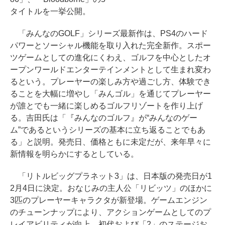
タイトルを一挙公開。
「みんなのGOLF」シリーズ最新作は、PS4のハード
パワーとソーシャル機能を取り入れた完全新作。スポー
ツゲームとしての進化にくわえ、ゴルフを中心としたオ
ープンワールドエンターテインメントとして生まれ変わ
るという。プレーヤーの楽しみ方や過ごし方、体験でき
ることを大幅に増やし「みんゴル」を通じてプレーヤー
が誰とでも一緒に楽しめるゴルフリゾートを作り上げ
る。吉田氏は「『みんなのゴルフ』が“みんなのゲー
ム”であるというシリーズの基本に立ち返ることでもあ
る」と説明。発売日、価格ともに未定だが、来年早々に
新情報を明らかにするとしている。
「リトルビッグプラネット3」は、日本版の発売日が1
2月4日に決定。おなじみの主人公「リビッツ」のほかに
3匹のプレーヤーキャラクタが新登場。ゲームエンジン
のチューンナップにより、アクションゲームとしてのプ
レイアビリティが向上。初代および「2」のステージお