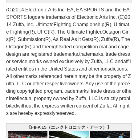
(C)2014 Electronic Arts Inc. EA, EA SPORTS and the EA
SPORTS logoare trademarks of Electronic Arts Inc. (C)20
14 Zuffa, Inc. UltimateFighting Championship(R), Ultimat
e Fighting(R), UFC(R), The Ultimate Fighter,Octagon Girl
s(R), Submission(R), As Real As It Gets(R), Zuffa(R), The
Octagon(R) and theeightsided competition mat and cage
design are registered trademarks,trademarks, trade dress
or service marks owned exclusively by Zuffa, LLC andaffil
iated entities in the United States and other jurisdictions.
All othermarks referenced herein may be the property of Z
uffa, LLC or other respectiveowners. Any use of the prece
ding copyrighted program, trademarks, trade dress,or othe
r intellectual property owned by Zuffa, LLC is strictly prohi
bitedwithout the express written consent of Zuffa. All right
s are hereby expresslyreserved.
【FIFA 15（エレクトロニック・アーツ）】