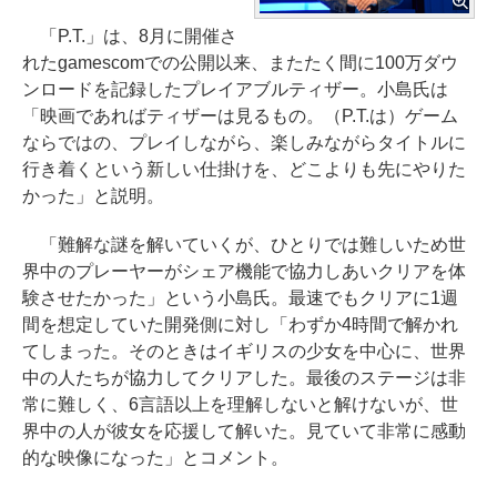
「P.T.」は、8月に開催さ
れたgamescomでの公開以来、またたく間に100万ダウ
ンロードを記録したプレイアブルティザー。小島氏は
「映画であればティザーは見るもの。（P.T.は）ゲーム
ならではの、プレイしながら、楽しみながらタイトルに
行き着くという新しい仕掛けを、どこよりも先にやりた
かった」と説明。
「難解な謎を解いていくが、ひとりでは難しいため世
界中のプレーヤーがシェア機能で協力しあいクリアを体
験させたかった」という小島氏。最速でもクリアに1週
間を想定していた開発側に対し「わずか4時間で解かれ
てしまった。そのときはイギリスの少女を中心に、世界
中の人たちが協力してクリアした。最後のステージは非
常に難しく、6言語以上を理解しないと解けないが、世
界中の人が彼女を応援して解いた。見ていて非常に感動
的な映像になった」とコメント。