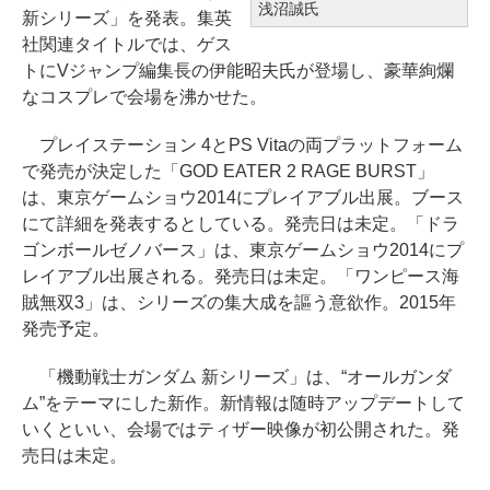
浅沼誠氏
新シリーズ」を発表。集英
社関連タイトルでは、ゲス
トにVジャンプ編集長の伊能昭夫氏が登場し、豪華絢爛
なコスプレで会場を沸かせた。
プレイステーション 4とPS Vitaの両プラットフォーム
で発売が決定した「GOD EATER 2 RAGE BURST」
は、東京ゲームショウ2014にプレイアブル出展。ブース
にて詳細を発表するとしている。発売日は未定。「ドラ
ゴンボールゼノバース」は、東京ゲームショウ2014にプ
レイアブル出展される。発売日は未定。「ワンピース海
賊無双3」は、シリーズの集大成を謳う意欲作。2015年
発売予定。
「機動戦士ガンダム 新シリーズ」は、“オールガンダ
ム”をテーマにした新作。新情報は随時アップデートして
いくといい、会場ではティザー映像が初公開された。発
売日は未定。