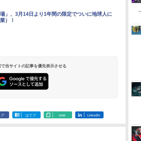
場」、3月14日より1年間の限定でついに地球人に
業）！
イ
無
【純正品】Xbox ワイ
【Amazon.co.jp限
【純正品】Xbox 充電
劇場版「鬼滅の刃」無
【国内正規品】
【Amazon.co.jp限
【純正品】Xbox
『映画 ラブ
ー
座再
ヤレス コントローラー
定】劇場版モノノ怪 第
式バッテリー + USB-C
限城編 第一章 猗窩座
Thrustmaster スラス
定】劇場版モノノ怪 第
ワイヤレス 
ノ空女学院ス
(カーボンブラック)
三章 蛇神
ケーブル
再来 完全生産限定版
トマスター TH8S シフ
三章 蛇神 (オリジナル
ラー Series 2
イドルクラブ B
(Amazon.co.jp限定オ
[Blu-ray]
ター - PC、PS4、
特典:オリジナル巾着＋
Edition (ホ
Garden Part
￥8,020
￥10,780
￥2,618
￥8,698
￥14,141
￥8,800
￥18,500
￥8,589
リジナル三方背収納ケ
PS5、PS5 Pro、Xbox
メーカー特典:【坤と
ray（特装限
ース付きコレクション)
One、Xbox Series X|S
離】二振りの剣、十翼
(オリジナル特典:オリ
対応の高精度 H パター
より来たる！スタジオ
 検索で当サイトの記事を優先表示させる
ジナル巾着＋メーカー
ン シフター
描き下ろしイラストボ
特典:【坤と離】二振り
ード付) [DVD]
の剣、十翼より来た
る！スタジオ描き下ろ
しイラストボード付)
[Blu-ray]
ェア
はてブ
note
LinkedIn