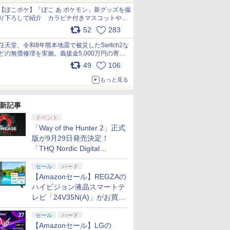
【ぽこポケ】「ぽこ あ ポケモン」新グッズを撮
7
7
7
7
8
8
8
9
9
9
8
10
10
10
り下ろしで紹介 カラビナ付きマスコットやス
クエアポーチが仲間入り
52
283
pic.x.com/XmVAgBxaW5
任天堂、令和8年熊本地震で被災したSwitch2な
どの無償修理を実施。義援金5,000万円の寄付
7
7
8
8
9
9
10
10
も発表 pic.x.com/BAYsMfUfUC
49
106
もっと見る
却ファン
ラソンは
体 脳を鍛える大人の娯楽
怪 第三章
あつまれ どうぶつの森
鬼エイム 鬼フリーク
ミュージカル『刀剣乱
【任天堂】任天堂 ニンテンドーサウン
ゼノブレイド ディフィ
グッドスマイルカンパ
劇場版「鬼滅の刃」無
【当店独自で＋P10倍
コーエーテクモゲーム
【楽天ブックス限定先
[Switch 2] ぽこ あ ポ
【特典あり
METAL GE
【楽天ブッ
tch 2 ド
5
トル収録 HDMI 差すだけ
y】 [ 神谷
Nintendo Switch 2
風-kaze- PS4 PS5
舞』 ～静かなる夜半の
ドクロック Alarmo アラーモ
ニティブ・エディショ
ニー 【特典付】
限城編 第一章 猗窩座再
★要エントリー】【新
ス 【PS5】ライザのア
着特典】劇場版「僕の
ンションパス（ダウンロー
Switch2
: MASTER
着特典】ヤ
イッチ2
dge 用 ス
ントローラー 付き 麻雀
Edition[ラッピング不
SWITCH プロコン対応
寝ざめ～【Blu-ray】 [
ン Nintendo Switch 2
【PS5】機動警察パト
来(完全生産限定版)
品即納】[ACC]
トリエ〜常闇の女王と
心のヤバイやつ」
※3,200ポイントまでご利
ングケース
COLLECTI
に REBEL
新記事
￥11,814
 放熱ベース
ュール
ゲーム イーハトーヴォ物
可]
FPS コントローラー エ
ミュージカル『刀剣乱
Edition
レイバー the Case
【Blu-ray】 [ 吾峠呼世
[Switch2] まるごと収
秘密の隠れ家〜DX 通
【Blu-ray】(A6アクリ
ス EVA
【PS5】 VH
終巻＞【Blu
￥6,142
￥2,280
￥7,821
￥6,660
￥5,420
￥8,690
￥6,980
￥5,420
￥8,800
￥4,400
￥2,000
￥5,610
￥10,659
イベント
 クーリン
nkey 最新
ドブリーダー3 KTFC-
イム 向上 左右異型デザ
舞』 ]
Files [PS5 キドウケイ
晴 ]
納バッグ for Nintendo
常版 [ELJM-30770 PS5
ルプレート) [ 堀江瞬 ]
10ゲーム
面写真使用
プリペイ
ション ス
ぽこ あ ポケモン エキ
PlayStation 5 デジタ
ニンテンドープリペイ
プレイステーション ス
ニンテンドープリペイ
プレイステーション ス
ニンテンド
【Amazon.
式 デュア
R電磁式
ル便送料無料】
イン 4軸 日本製
「Way of the Hunter 2」正式
サツパトレイバ- ザ ケ-
Swich 2(ニンテンドー
ライザノアトリエ DX]
ト switch
シート5枚
円|オンラ
,000円|
スパンションパス|オン
ル・エディション 日本
ド番号 500円|オンライ
トアチケット 3,000円|
ド番号 2000円|オンラ
トアチケット 15,000円
ド番号 30
定】 Logic
ン 自動
】 ドリフ
ス ファイル]
スイッチ2) メタモン 任
Con収納
版が9月29日発売決定！
ード版
ラインコード版
語専用 (CFI-2200B01)
ンコード版
オンラインコード版
インコード版
|オンラインコード版
インコード
コン G92
段階速度 静
要 はんだ
天堂ライセンス商品
Nintendo
「THQ Nordic Digital
+ ディスクドライブ
リスモ7 Fo
ード 熱対
交換 プラ
HORI(NSX-164)
用 撥水 ブ
￥4,400
￥66,980
￥500
￥3,000
￥2,000
￥15,000
￥3,000
￥38,800
Showcase 2026」まとめ
(CFI-ZDD1J) セット
Horizon 6
ヒート防止
イ 高精度
(20260716)
イト
セール
ハード
機器 ナノ
スエッジ
【Amazonセール】REGZAの
tch2 本
 Edge
ハイビジョン液晶スマートテ
料
レビ「24V35N(A)」がお買い
得！
7
7
8
8
9
9
10
10
セール
ハード
【Amazonセール】LGの