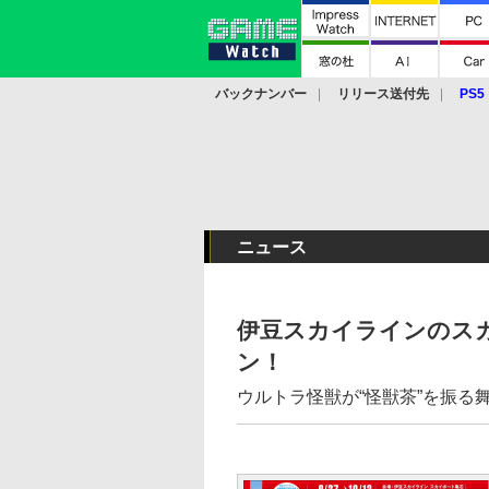
バックナンバー
リリース送付先
PS5
モバイル
eスポーツ
クラウド
PS
ニュース
伊豆スカイラインのス
ン！
ウルトラ怪獣が“怪獣茶”を振る