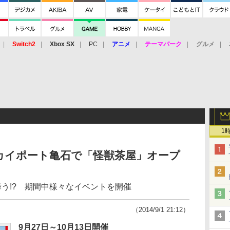
Switch2
Xbox SX
PC
アニメ
テーマパーク
グルメ
 Vita
3DS
アーケード
VR
1
カイポート亀石で「怪獣茶屋」オープ
舞う!? 期間中様々なイベントを開催
（2014/9/1 21:12）
9月27日～10月13日開催