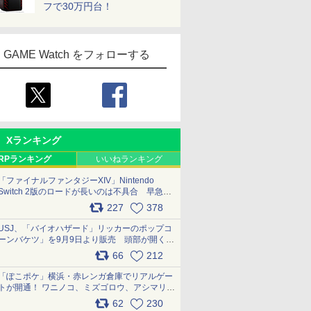
フで30万円台！
GAME Watch をフォローする
Xランキング
RPランキング
いいねランキング
「ファイナルファンタジーXIV」Nintendo
Switch 2版のロードが長いのは不具合 早急に
アップデートできるよう対応中
227
378
pic.x.com/s9S3nRCAGa
USJ、「バイオハザード」リッカーのポップコ
ーンバケツ」を9月9日より販売 頭部が開く仕
組み。味は恐怖を堪のう「味噌フレーバー」
66
212
pic.x.com/81MuXGahVM
「ぽこポケ」横浜・赤レンガ倉庫でリアルゲー
トが開通！ ワニノコ、ミズゴロウ、アシマリ登
場シーンをレポート pic.x.com/LDgEByVl6D
62
230