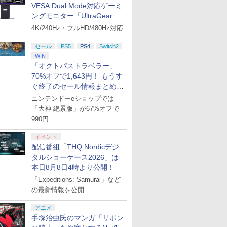
VESA Dual Mode対応ゲーミ
ングモニター「UltraGear
27G850A-B」がお買い得！
4K/240Hz・フルHD/480Hz対応
セール
PS5
PS4
Switch2
 Elite
ライブ！蓮
GameSir G7 HE 有線
劇場版「鬼滅の刃」無
HyperX Clutch
【Amazon.co.jp限
8BitDo M30 Xboxシリ
ヤマトよ永遠に
GameSir 
【Amazon.
WIN
コントロー
クールア
ゲームコントローラー
限城編 第一章 猗窩座再
Gladiate Xbox公式ラ
定】劇場版モノノ怪 第
ーズX | S、Xbox
REBEL3199 7 [Blu-
ゲームコン
定】劇場版
「オクトパストラベラー」
 Core
loom
XBOX Series X|S
来 完全生産限定版
イセンス ゲーミング コ
三章 蛇神 (オリジナル
One、およびWindows
ray]
XBOX Seri
ヤバイやつ」
70%オフで1,643円！ もうす
ワイト)
y』Blu-
XBOX One Windows
[DVD]
ントローラー 有線 日本
特典:オリジナル巾着＋
の有線コントローラー
XBOX One
ray（Amaz
￥7,999
￥7,828
￥4,980
￥9,900
￥4,590
￥8,760
￥6,499
￥8,800
ぐ終了のセール情報まとめ
定版）
10/11用 PCコントロー
正規代理店品 6L366AA
メーカー特典:【坤と
6ボタンレイアウト - 正
10/11用
典：Blu-
ラーゲームパッド ホー
離】二振りの剣、十翼
式にライセンスされて
ラーゲーム
ース） [Blu
【8月8日更新】
ニンテンドーeショップでは
ル効果スティック付き
より来たる！スタジオ
います
ルエフェク
「大神 絶景版」が67%オフで
ビデオゲームコントロ
描き下ろしイラストボ
クと3.5
990円
ーラー（ブラック）
ード付) [Blu-ray]
ジャック付
イベント
配信番組「THQ Nordicデジ
タルショーケース2026」は
本日8月8日4時より公開！
「Expeditions: Samurai」など
の最新情報を公開
アニメ
手塚治虫氏のマンガ「リボン