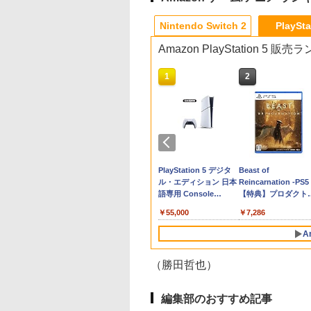
8
10
10
10
1
1
1
1
2
2
2
2
Nintendo Switch 2
PlaySta
Amazon PlayStation 5 販
10
10
1
1
2
2
ウン
店独自で＋P10倍
エーテクモゲーム
天ブックス限定先
[Switch 2] ぽこ あ ポケモン エキスパ
【特典あり楽天1位】
METAL GEAR SOLID
【楽天ブックス限定先
龍の国 ルーンファクト
[メール便OK]【新品】
【1000円 ポッキリ 送
【中古】【Blu−ray】
METAL GEAR SOLID
【特典】テイルズ オ
【中古】Wiiスポーツ
【中古】【未使用品
エントリー】【新
【PS5】ライザのア
典】劇場版「僕の
ンションパス（ダウンロード版）
Switch2 ケース キャリ
: MASTER
着特典】ヤマトよ永遠
リー Nintendo Switch
【PS5】イースIX
料無料】コロンバスサ
ラブライブ！サンシャ
MASTER
エターニア リマスタ
リゾート (「Wiiモー
モアナと伝説の海
納】[ACC]
エ〜常闇の女王と
ヤバイやつ」
※3,200ポイントまでご利用可
ングケース ハードケー
COLLECTION Vol.2
に REBEL3199 7＜最
2 Edition[ラッピング
‐Monstrum NOX‐[在庫
ークル 16ビットポケッ
イン！！2nd
COLLECTION Vol.2
ー PS5版(【早期購
ョンプラス (シロ) 」
MovieNEX [純正ブ
itch2] まるごと収
の隠れ家〜DX 通
lu-ray】(A6アクリ
ス EVAハードシェル
【PS5】 VH012-J1
終巻＞【Blu-ray】(場
不可] R-LOGI
品]
トMD 用【 マット 反射
Season 4 特装限定
【Switch2】 RL204-
特典】超冒険お役立
個同梱)
レイ＋純正ケース]
980
420
800
￥4,400
￥2,000
￥5,610
￥10,659
￥4,980
￥3,200
￥1,000
￥320
￥5,676
￥3,484
￥1,627
￥1,580
グ for Nintendo
[ELJM-30770 PS5
レート) [ 堀江瞬 ]
10ゲームカードスロッ
面写真使用ビジュアル
低減 】液晶 保護 フィ
版 特典CD・絵本・ブ
セット)
テンドープリペイ
イステーション ス
ニンテンドープリペイ
【Amazon.co.jp限
スプラトゥーン レイダ
PlayStation 5 デジタ
スプラトゥーン レイ
Beast of
ich 2(ニンテンドー
ザノアトリエ DX]
ト switch2 収納 Joy-
シート5枚セット)
ルム ★ ゲーム ゲーム
ックレット・ステッカ
号 2000円|オンラ
チケット 15,000円
ド番号 3000円|オンラ
定】 Logicool G ハン
ース|オンラインコード
ル・エディション 日本
ース -Switch2
Reincarnation -PS5
ッチ2) メタモン 任
Con収納対応
機 ゲーム端末 液晶 画
ー・三方背ケース付
コード版
ンラインコード版
インコード版
コン G923 グランツー
版
語専用 Console
【特典】プロダクト
ライセンス商品
Nintendo Switch2専
面 保護 フィルム シー
[イベント抽選券付属な
￥6,449
リスモ7 Forza
Language: Japanese
ード 封入
I(NSX-164)
用 撥水 ブラック/ホワ
ト 保護フィルム 保護シ
し] / 酒井和男【監督】
000
,000
￥3,000
￥38,800
￥5,832
￥55,000
￥7,286
Horizon 6 G923d
only (CFI-2200B01)
260716)
イト
ート
A
（勝田哲也）
10
10
1
1
2
2
編集部のおすすめ記事