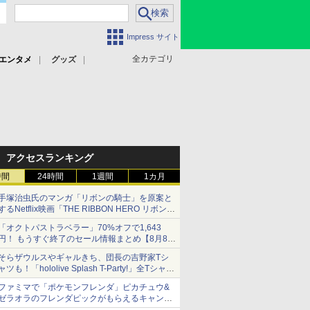
Impress サイト
全カテゴリ
エンタメ
グッズ
アクセスランキング
時間
24時間
1週間
1カ月
手塚治虫氏のマンガ「リボンの騎士」を原案と
するNetflix映画「THE RIBBON HERO リボンヒ
ーロー」本日配信開始
「オクトパストラベラー」70%オフで1,643
円！ もうすぐ終了のセール情報まとめ【8月8日
更新】
そらザウルスやギャルきち、団長の吉野家Tシ
ニンテンドーeショップでは「大神 絶景版」が
ャツも！「hololive Splash T-Party!」全Tシャツ
67%オフで990円
ラインナップ公開＆オンライン販売開始
ファミマで「ポケモンフレンダ」ピカチュウ&
ゼラオラのフレンダピックがもらえるキャンペ
ーン開催！