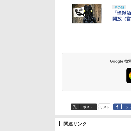
その他
「怪獣酒
開放（営
tDo M30 Xboxシリ
トよ永遠に
GameSir G7 SE 有線
【Amazon.co.jp限
【純正品】Xbox ワイ
劇場版「鬼滅の刃」無
【純正品】Xbox ワ
劇場版「鬼滅の刃」
 | S、Xbox
EL3199 7 [Blu-
ゲームコントローラー
定】劇場版「僕の心の
ヤレス コントローラー
限城編 第一章 猗窩座再
ヤレス コントローラ
限城編 第一章 猗窩
e、およびWindows
XBOX Series X|S
ヤバイやつ」 Blu-
+ USB-C® ケーブル
来 通常版 [Blu-ray]
(ロボット ホワイト)
来 通常版 [DVD]
線コントローラー
XBOX One Windows
ray（Amazon.co.jp特
590
760
￥6,499
￥8,800
￥8,300
￥3,982
￥7,681
￥3,523
タンレイアウト - 正
10/11用 PCコントロー
典：Blu-rayスリーブケ
ライセンスされて
ラーゲームパッド ホー
ース） [Blu-ray]
す
ルエフェクトスティッ
Google
クと3.5mmオーディオ
ジャック付き
ポスト
リスト
シ
関連リンク