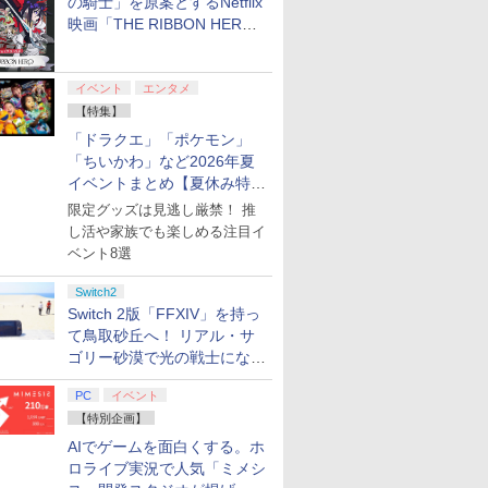
の騎士」を原案とするNetflix
映画「THE RIBBON HERO
リボンヒーロー」本日配信開
始
イベント
エンタメ
【特集】
「ドラクエ」「ポケモン」
「ちいかわ」など2026年夏
イベントまとめ【夏休み特
集】
限定グッズは見逃し厳禁！ 推
し活や家族でも楽しめる注目イ
ベント8選
Switch2
Switch 2版「FFXIV」を持っ
て鳥取砂丘へ！ リアル・サ
ゴリー砂漠で光の戦士になっ
てみた
PC
イベント
【特別企画】
AIでゲームを面白くする。ホ
ロライブ実況で人気「ミメシ