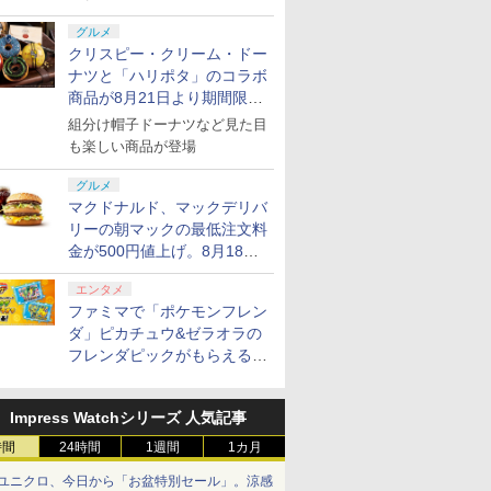
グルメ
クリスピー・クリーム・ドー
ナツと「ハリポタ」のコラボ
商品が8月21日より期間限定
で発売
組分け帽子ドーナツなど見た目
も楽しい商品が登場
グルメ
マクドナルド、マックデリバ
リーの朝マックの最低注文料
金が500円値上げ。8月18日
より1,500円から受付
エンタメ
ファミマで「ポケモンフレン
ダ」ピカチュウ&ゼラオラの
フレンダピックがもらえるキ
ャンペーン開催！
Impress Watchシリーズ 人気記事
時間
24時間
1週間
1カ月
ユニクロ、今日から「お盆特別セール」。涼感