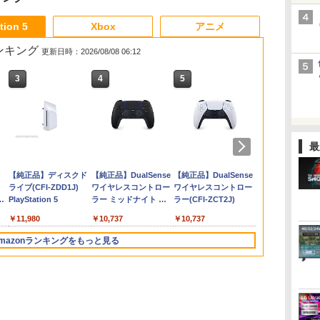
3
3
3
3
4
4
4
4
5
5
5
5
6
6
6
6
tion 5
Xbox
アニメ
売ランキング
更新日時：2026/08/08 06:12
3
3
4
4
5
5
6
6
 :
ブ
】
コットンロックウィズ
【中古】PS5Venus
【8/11まで！抽選で最
【8/11まで！抽選で最
ぼくと釣り日記
ソニー・インタラクテ
【中古】無限航路
劇場版総集編 ガールズ
【特典】METAL
【当店独自で＋P10倍
【商品価格40,001円～
劇場版総集編 ガールズ
Switch2 冷
＼お買い物マ
ゲーム機 本
劇場版モノノ
シ
ユー 通常版 Switch2
Vacation PRISM
大全額ポイントバッ
大全額ポイントバッ
Switch2版
ィブエンタテインメン
バンドクライ 【後編】
GEAR SOLID :
★要エントリー】【中
60,000円】楽天あんし
バンドクライ 【前編】
Nintendo swi
特別価格／PS
ゲーム 4タイ
蛇神【Blu-ra
￥3,536
入
1
ルー
版
−DEAD OR
ク】 1ヶ月保証！
ク】 風の谷のナウシカ
ト 【PS5】メディアリ
なぁ、未来。（通常
MASTER
古】[PS5] SILENT
ん延長保証（自然故障
青春狂走曲（通常版）
ック 対応 ス
DualSense E
ワイヤレスコ
浩史 ]
最
￥5,920
J1
ち
ALIVE Xtreme−［DL
8BitDo USB Wireless
ブルーレイ ナウシカ ジ
モコン [CFI-ZMR1J
版）【Blu-ray】 [ 東映
COLLECTION Vol.2
HILL f(サイレントヒル
＋物損プラン）同一店
【Blu-ray】 [ 東映アニ
NS2 ドック
ティックモジ
将棋 脳トレ 
￥5,742
￥3,840
￥2,690
￥3,880
￥3,980
￥7,216
￥5,940
￥4,680
￥4,800
￥7,216
￥2,999
￥4,980
￥4,980
￥7,821
コード付属なし］
Adapter 2 ワイヤレス
ブリ Nausicaa of the
PS5 リモコン]
アニメーション ]
Switch2版(【早期購入
エフ) コナミデジタル
舗同時購入のみ 自然故
メーション ]
冷却スタンド
2026年版 Fri
語 サラブレッ
ダ
Nintendo Switch 2(日
【純正品】ディスクド
ニンテンドープリペイ
【純正品】DualSense
ニンテンドープリペイ
【純正品】DualSense
ニンテンドー
プレイステー
USBアダプター2 アダ
Valley of the Wind
封入特典】DLCチラシ)
エンタテインメント
障：メーカー保証期間
グファン 圧送
モデル 【TM
008B【メー
本語・国内専用)
ライブ(CFI-ZDD1J)
ド番号 9000円|オンラ
ワイヤレスコントロー
ド番号 5000円|オンラ
ワイヤレスコントロー
ド番号 1000
トアチケット 10
プタ スイッチ 8bit
Blu-ray 輸入版
(20250925)
終了後、保証開始（メ
ルターボファ
センサー搭載
コ
PlayStation 5
インコード版
ラー ミッドナイト ブ
インコード版
ラー(CFI-ZCT2J)
インコード版
オンラインコ
Switch Pro Windows
ーカー保証期間含め家
ON/OFF 3
ト対策 工具不
￥55,871
ラック(CFI-ZCT2J01)
Mac Raspbery Xbox
電5年間/PC・タブレッ
音設計 TVモ
付け不要 3分
￥11,980
￥9,000
￥10,737
￥5,000
￥10,737
￥1,000
￥10,000
Series X＆S One コン
ト3年間保証）、物損
策 オーバー
グアンドプレ
トローラー Bluetooth
故障：本保証開始日か
ゲーム機 周辺
デュアルセン
mazonランキングをもっと見る
コントローラー PS5
ら5年間保証
テープ付属 swi
交換モジュール
PS4
体
Stick 送料無
3
3
4
4
5
5
6
6