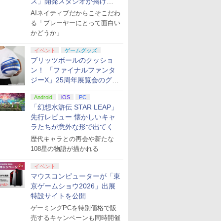
ス」開発スタジオが掲げ
る“AI活用の信念”とは？【講
AIネイティブだからこそこだわ
演レポート】
る「プレーヤーにとって面白い
かどうか」
イベント
ゲームグッズ
ブリッツボールのクッショ
ン！ 「ファイナルファンタ
ジーX」25周年展覧会のグッ
ズ情報が公開
Android
iOS
PC
「幻想水滸伝 STAR LEAP」
先行レビュー 懐かしいキャ
ラたちが意外な形で出てくる
シリーズ完全新作！
歴代キャラとの再会や新たな
108星の物語が描かれる
イベント
マウスコンピューターが「東
京ゲームショウ2026」出展
特設サイトを公開
ゲーミングPCを特別価格で販
売するキャンペーンも同時開催