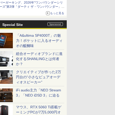
バーガーキング、2026年“ワンパウンダーシリ
ーズ”第3弾「ダーティ ザ・ワンパウンダー」を
8月7日発売
もっと見る
「特製ガーリックマヨソース」を使用した超大
型チーズバーガー
Special Site
「A&ultima SP4000T」の魅
力！ポケットに入るオーディ
オの醍醐味
総合オーディオブランドに進
化するSHANLINGとは何者
か？
クリエイティブが作った2万
円台の“小さなピュアオーデ
ィオスピーカー”
iFi audio主力「NEO Stream
3」「NEO iDSD 3」に迫る
マウス、RTX 5060 Ti搭載ゲ
ーミングPCが7万5,000円オ