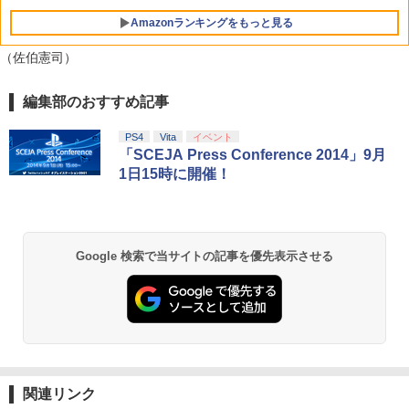
￥4,360
Amazonランキングをもっと見る
（佐伯憲司）
編集部のおすすめ記事
劇場版「鬼滅の刃」無限城編 第一章 猗
1
窩座再来 通常版 [Blu-ray]
PS4
Vita
イベント
￥3,982
「SCEJA Press Conference 2014」9月
1日15時に開催！
劇場版「鬼滅の刃」無限城編 第一章 猗
2
窩座再来 通常版 [DVD]
Google 検索で当サイトの記事を優先表示させる
￥3,523
【Amazon.co.jp限定】劇場版モノノ怪
3
第三章 蛇神 (Amazon.co.jp限定オリジ
ナル三方背収納ケース付きコレクション)
関連リンク
(オリジナル特典:オリジナル巾着＋メー