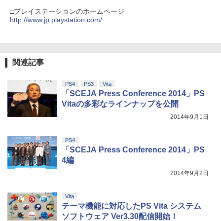
カー特典:【坤と離】二振りの剣、十翼よ
□プレイステーションのホームページ
り来たる！スタジオ描き下ろしイラスト
http://www.jp.playstation.com/
ボード付) [Blu-ray]
￥10,780
関連記事
劇場版「鬼滅の刃」無限城編 第一章 猗
4
PS4
PS3
Vita
窩座再来 完全生産限定版 [Blu-ray]
「SCEJA Press Conference 2014」PS
Vitaの多彩なラインナップを公開
￥8,698
2014年9月1日
PS4
『映画 ラブライブ！蓮ノ空女学院スクー
「SCEJA Press Conference 2014」PS
5
ルアイドルクラブ Bloom Garden Part
4編
y』Blu-ray（特装限定版）
2014年9月2日
￥8,589
Vita
テーマ機能に対応したPS Vita システム
ソフトウェア Ver3.30配信開始！