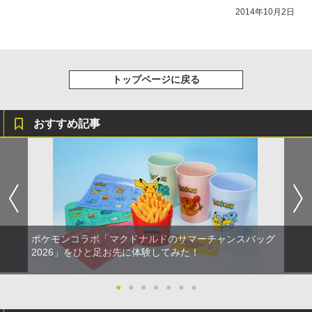
2014年10月2日
トップページに戻る
おすすめ記事
ポケモンコラボ「マクドナルドのサマーチャンスバッグ
2026」をひと足お先に体験してみた！
●
●
●
●
●
●
●