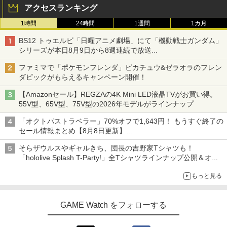
アクセスランキング
1時間
24時間
1週間
1カ月
BS12 トゥエルビ「日曜アニメ劇場」にて「機動戦士ガンダム」
シリーズが本日8月9日から8週連続で放送
初回は「機動戦士ガンダム【HDリマスター版】」
ファミマで「ポケモンフレンダ」ピカチュウ&ゼラオラのフレン
ダピックがもらえるキャンペーン開催！
【Amazonセール】REGZAの4K Mini LED液晶TVがお買い得。
55V型、65V型、75V型の2026年モデルがラインナップ
「オクトパストラベラー」70%オフで1,643円！ もうすぐ終了の
セール情報まとめ【8月8日更新】
ニンテンドーeショップでは「大神 絶景版」が67%オフで990円
そらザウルスやギャルきち、団長の吉野家Tシャツも！
「hololive Splash T-Party!」全Tシャツラインナップ公開＆オン
ライン販売開始
もっと見る
GAME Watch をフォローする