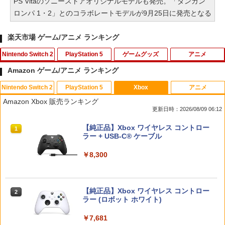
PS Vitaのソニーストアオリジナルモデルも発売。「ダンガン
ロンパ 1・2」とのコラボレートモデルが9月25日に発売となる
楽天市場 ゲーム/アニメ ランキング
Nintendo Switch 2
PlayStation 5
ゲームグッズ
アニメ
Amazon ゲーム/アニメ ランキング
Nintendo Switch 2
PlayStation 5
Xbox
アニメ
Joy-Con 2 充電グリップ
Call of Duty： Black Ops 6 PS5ソフ
【中古】ぷよぷよ通 決定盤
1
1
1
Amazon Xbox 販売ランキング
ト Z指定
更新日時：2026/08/09 06:12
￥3,876
￥358
￥1,772
スプラトゥーン レイダース|オンライン
PlayStation 5 デジタル・エディション
【純正品】Xbox ワイヤレス コントロー
1
1
1
コード版
日本語専用 Console Language: Japan
ラー + USB-C® ケーブル
ese only (CFI-2200B01)
￥5,832
￥8,300
【中古】アイドルマスター アニメ & G4
2
スプラトゥーン レイダース
2
￥55,000
U!パック VOL.8
【中古】FINAL FANTASY XVIソフト:プ
2
レイステーション5ソフト／ロールプレ
￥6,507
イング・ゲーム
￥410
【純正品】Xbox ワイヤレス コントロー
2
スプラトゥーン レイダース -Switch2
Beast of Reincarnation -PS5 【特典】
ラー (ロボット ホワイト)
2
￥2,320
2
プロダクトコード 封入
￥6,449
￥7,681