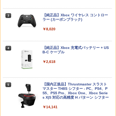
【中古】グランツーリスモ4
￥7,286
3
任天堂 【Switch2】スプラトゥーン レイ
3
ダース [BEE-P-AADLA NSW2 スプラト
＼20%OFF★在庫処分／【最新型】PS5
3
￥470
ゥ-ン レイダ-ス]
収納ケース 専用カバー PS5リモートプレ
ーヤー SONY PlayStation Portal コント
【純正品】Xbox ワイヤレス コントロー
3
ローラー用 ガラスフィルム付き 強化ガ
ラー (カーボンブラック)
￥6,700
Nintendo Switch 2(日本語・国内専用)
【純正品】ディスクドライブ(CFI-ZDD1
3
ラス 保護ケース ハードケース 収納バッ
3
J) PlayStation 5
グ 軽量 手提げかばん 液晶保護高透過率
【中古】I.Q FINAL
￥8,020
4
￥56,068
キズ 飛散防止
￥11,849
￥476
【楽天ブックス限定特典】ドンキーコン
4
￥2,380
グ バナンザ(「スーパーマリオ」ステッ
カー2種)
【純正品】Xbox 充電式バッテリー + US
4
B-C ケーブル
【純正品】DualSense ワイヤレスコン
ニンテンドープリペイド番号 9000円|オ
4
￥7,902
4
トローラー ミッドナイト ブラック(CFI-
【中古】【18歳以上対象】明末：ウツロ
ンラインコード版
￥2,618
4
ZCT2J01)
ノハネソフト:プレイステーション5ソフ
【中古】エースコンバット04 シャッター
5
ト／ロールプレイング・ゲーム
ドスカイ
￥9,000
￥10,737
【楽天ブックス限定特典】スプラトゥー
5
￥3,050
￥592
ン レイダース(メッシュトートバッグ
【国内正規品】Thrustmaster スラスト
（アクリルチャーム付き）)
5
マスター TH8S シフター - PC、PS4、P
ニンテンドープリペイド番号 5000円|オ
5
【純正品】DualSense ワイヤレスコン
S5、PS5 Pro、Xbox One、Xbox Serie
ンラインコード版
5
￥7,480
トローラー(CFI-ZCT2J)
s X|S 対応の高精度 H パターン シフター
【中古】SILENT HILL 2ソフト:プレイス
5
テーション5ソフト／アクション・ゲー
￥5,000
ム
￥10,737
￥14,141