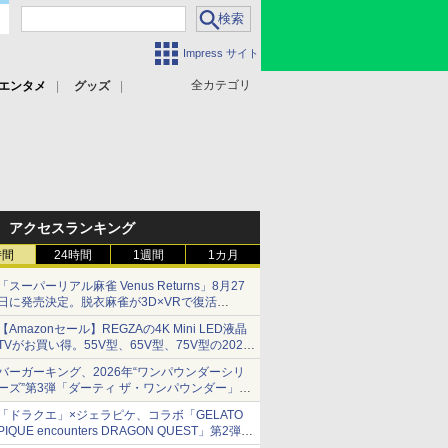
Impress サイト
全カテゴリ
エンタメ
グッズ
アクセスランキング
時間
24時間
1週間
1カ月
「スーパーリアル麻雀 Venus Returns」8月27
日に発売決定。脱衣麻雀が3D×VRで復活
発売から2週間は20%オフになるセールが実施
【Amazonセール】REGZAの4K Mini LED液晶
TVがお買い得。55V型、65V型、75V型の2026
年モデルがラインナップ
バーガーキング、2026年“ワンパウンダーシリ
ーズ”第3弾「ダーティ ザ・ワンパウンダー」を
8月7日発売
「ドラクエ」×ジェラピケ、コラボ「GELATO
「特製ガーリックマヨソース」を使用した超大
PIQUE encounters DRAGON QUEST」第2弾が
型チーズバーガー
本日発売