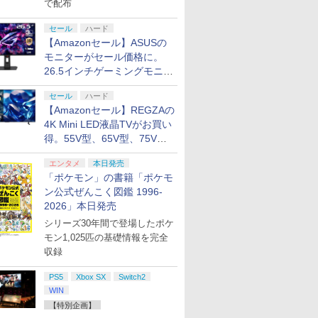
で配布
セール
ハード
【Amazonセール】ASUSの
モニターがセール価格に。
26.5インチゲーミングモニタ
ー「ROG Strix OLED
セール
ハード
XG27ACDMS」限定モデルも
【Amazonセール】REGZAの
お買い得
4K Mini LED液晶TVがお買い
得。55V型、65V型、75V型
の2026年モデルがラインナ
エンタメ
本日発売
ップ
「ポケモン」の書籍「ポケモ
ン公式ぜんこく図鑑 1996-
2026」本日発売
シリーズ30年間で登場したポケ
モン1,025匹の基礎情報を完全
収録
PS5
Xbox SX
Switch2
WIN
【特別企画】