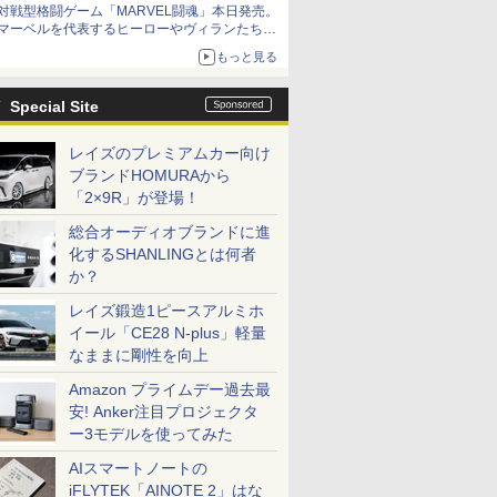
対戦型格闘ゲーム「MARVEL闘魂」本日発売。
アイスカップに入ったスライムやわたぼう、ベ
マーベルを代表するヒーローやヴィランたちが
ビーサタンなどがオリジナルアートで登場
登場
もっと見る
「GUILTY GEAR」などの格ゲーを手掛けるア
ークシステムワークスが開発
Special Site
レイズのプレミアムカー向け
ブランドHOMURAから
「2×9R」が登場！
総合オーディオブランドに進
化するSHANLINGとは何者
か？
レイズ鍛造1ピースアルミホ
イール「CE28 N-plus」軽量
なままに剛性を向上
Amazon プライムデー過去最
安! Anker注目プロジェクタ
ー3モデルを使ってみた
AIスマートノートの
iFLYTEK「AINOTE 2」はな