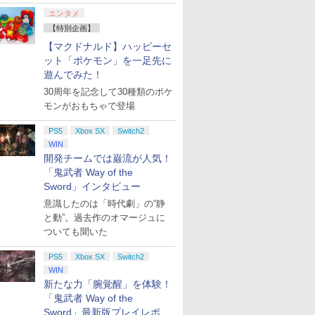
エンタメ
【特別企画】
【マクドナルド】ハッピーセ
ット「ポケモン」を一足先に
遊んでみた！
30周年を記念して30種類のポケ
モンがおもちゃで登場
PS5
Xbox SX
Switch2
WIN
開発チームでは巌流が人気！
「鬼武者 Way of the
Sword」インタビュー
意識したのは「時代劇」の“静
と動”。過去作のオマージュに
ついても聞いた
PS5
Xbox SX
Switch2
WIN
新たな力「腕覚醒」を体験！
「鬼武者 Way of the
Sword」最新版プレイレポー