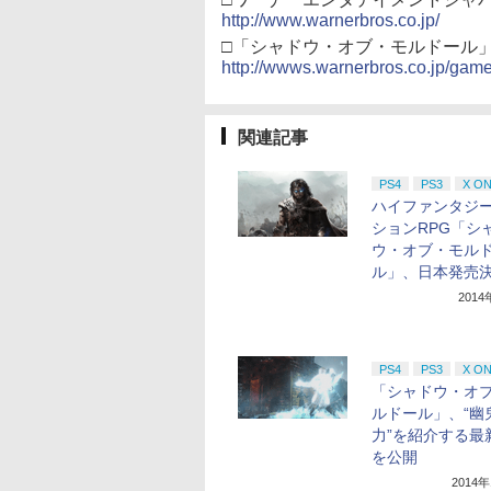
http://www.warnerbros.co.jp/
□「シャドウ・オブ・モルドール
http://wwws.warnerbros.co.jp/gam
関連記事
PS4
PS3
X O
ハイファンタジ
ションRPG「シ
ウ・オブ・モル
ル」、日本発売
201
PS4
PS3
X O
「シャドウ・オ
ルドール」、“幽
力”を紹介する最
を公開
2014