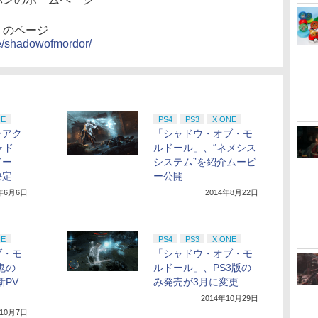
」のページ
e/shadowofmordor/
NE
PS4
PS3
X ONE
ーアク
「シャドウ・オブ・モ
ャド
ルドール」、“ネメシス
ドー
システム”を紹介ムービ
決定
ー公開
4年6月6日
2014年8月22日
NE
PS4
PS3
X ONE
ブ・モ
「シャドウ・オブ・モ
鬼の
ルドール」、PS3版の
新PV
み発売が3月に変更
2014年10月29日
年10月7日