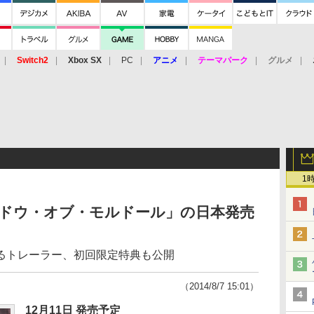
Switch2
Xbox SX
PC
アニメ
テーマパーク
グルメ
 Vita
3DS
アーケード
VR
1
e「シャドウ・オブ・モルドール」の日本発売
るトレーラー、初回限定特典も公開
（2014/8/7 15:01）
12月11日 発売予定