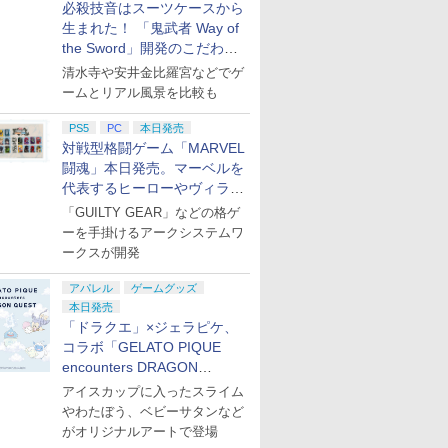
必殺技音はスーツケースから
生まれた！ 「鬼武者 Way of
the Sword」開発のこだわり
を目撃！
清水寺や安井金比羅宮などでゲ
ームとリアル風景を比較も
PS5
PC
本日発売
対戦型格闘ゲーム「MARVEL
闘魂」本日発売。マーベルを
代表するヒーローやヴィラン
たちが登場
「GUILTY GEAR」などの格ゲ
ーを手掛けるアークシステムワ
ークスが開発
アパレル
ゲームグッズ
本日発売
「ドラクエ」×ジェラピケ、
コラボ「GELATO PIQUE
encounters DRAGON
QUEST」第2弾が本日発売
アイスカップに入ったスライム
やわたぼう、ベビーサタンなど
がオリジナルアートで登場