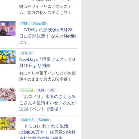
ト
拠点やワイドリニアのシステ
ム、能力強化システムも判明
PS5
Xbox SX
「GTA6」の新映像が8月28
日に公開決定！ なんとNetflix
にて
グルメ
NewDays「増量フェス」が8
月18日より開催
おにぎりや菓子パンなどがお値
段そのままで最大50%増量！
Android
iOS
PC
「ホロドリ」水着のさくらみ
こさん＆星街すいせいさんが
次回イベントで登場！
Switch2
Switch
「トモコレ わくわく生活」
は約800万本！ 任天堂の決算
資料で販売本数が発表