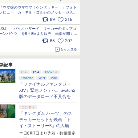
pic.x.com/s9S3nRCAGa
「ウマ娘のウマウマ！ケンタッキー！」フォト
レビュー カーネル・ゴルシのメッセージ入り
パッケージや描き下ろしトレカなどが登場
89
315
pic.x.com/PjnkR9vkXl
USJ、「バイオハザード」リッカーのポップコ
ーンバケツ」を9月9日より販売 頭部が開く仕
組み。味は恐怖を堪のう「味噌フレーバー」
65
207
pic.x.com/81MuXGahVM
もっと見る
新記事
PS5
PS4
Xbox SX
Switch2
WIN
Mac
「ファイナルファンタジー
XIV」緊急メンテへ。Switch2
版のデータロード不具合を最
適化
エンタメ
「キングダム ハーツ」のス
テッカーセットが映画「ト
イ・ストーリー5」の入場特
典として配布決定！
本日8月7日より先着・数量限定