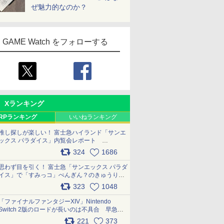
ぜ魅力的なのか？
GAME Watch をフォローする
Xランキング
RPランキング
いいねランキング
推し探しが楽しい！ 富士急ハイランド「サンエ
ックス パラダイス」内覧会レポート
pic.x.com/p718c0QB0k
324
1686
思わず目を引く！ 富士急「サンエックス パラダ
イス」で「すみっコ」ぺんぎん？のきゅうりド
ッグを食べてみた イラストそのままのメニュ
323
1048
ー化に挑戦。これが意外にもおいしい
pic.x.com/Kgl04hZaeg
「ファイナルファンタジーXIV」Nintendo
Switch 2版のロードが長いのは不具合 早急に
アップデートできるよう対応中
221
373