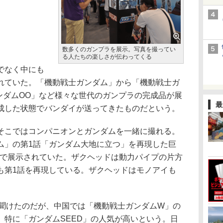
数多くのガンプラを展示。写真を撮ってい
る人たちの楽しさが伝わってくる
でなく中にも
れていた。「機動戦士ガンダム」から「機動戦士ガ
ンダムOO」など様々な世代のガンプラの完成品が展
最
成した状態でバンダイが送ってきたものだという。
こではコンパニオンとガンダムを一緒に撮れる。
ム」の第1話「ガンダム大地に立つ」を再現した巨
まで展示されていた。ザクヘッドは動力パイプの片方
も第1話を再現している。ザクヘッドはモノアイも
を聞けたのだが、中国では「機動戦士ガンダムW」の
、特に「ガンダムSEED」の人気が高いという。日