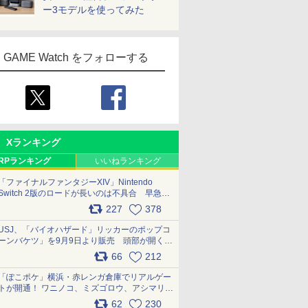
ー3モデルを使ってみた
GAME Watch をフォローする
Xランキング
RPランキング
いいねランキング
「ファイナルファンタジーXIV」Nintendo
Switch 2版のロードが長いのは不具合 早急に
アップデートできるよう対応中
227
378
pic.x.com/s9S3nRCAGa
USJ、「バイオハザード」リッカーのポップコ
ーンバケツ」を9月9日より販売 頭部が開く仕
組み。味は恐怖を堪のう「味噌フレーバー」
66
212
pic.x.com/81MuXGahVM
「ぽこポケ」横浜・赤レンガ倉庫でリアルゲー
トが開通！ ワニノコ、ミズゴロウ、アシマリ登
場シーンをレポート pic.x.com/LDgEByVl6D
62
230