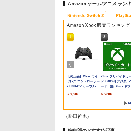
Amazon ゲーム/アニメ ラン
10
10
10
1
1
1
1
2
2
2
2
Nintendo Switch 2
PlaySta
Amazon Xbox 販売ランキング
10
10
10
1
1
1
2
2
2
あり[メール便OK]
天ブックス限定特
きの下剋上～司書
ファイアーエムブレム
【特典】Beast of
コードギアス 奪還のロ
【特典】ドラゴンクエ
【送料無料】
【中古】とびだせ どう
ONE PIECE ワンピー
任天堂 【Switch2】
【8/4-11 当店P5倍!
【中古】コナミ
リョーマ！The Princ
品】Samsung
特典】空の軌跡 the
るためには手段を
万紫千紅
Reincarnation(【永久
ゼ Blu-ray BOX (特装
ストモンスターズ4 枯
(18in1)PS5 コントロー
ぶつの森
ス 21STシーズン エッ
ルダの伝説 ブレス 
ラソン!】PS5 縦置き
eBASEBALLパワフ
of Tennis 新生劇場
roSD Express
d PS5版(DLCチラ
でいられません～
封入特典】プロダクト
限定版)【Blu-ray】 [
れ木の国のビアンカ・
ラー 修理 ps5 コントロ
グヘッド編
ザ ワイルド Nintend
スタンド 転倒防止 
プロ野球2020
テニスの王子様Blu-r
￥8,970
￥658
d 256GB for
NEOブレイサー・
の養女 Blu-ray
コード)
天崎滉平 ]
フローラ Switch2版
ーラー 修理キット ps5
PIECE.25【Blu-ray】 [
Switch 2 Edition
対策 傷付き防止 放
【Switch用 ソフト
コレクターズ・エデ
200
480
,272
￥7,632
￥30,030
￥7,623
￥1,479
￥4,719
￥7,710
￥1,698
￥980
￥6,928
tendo Switch 2 (ス
ット+【早期購入
 1【Blu-ray】 [ 香
(【早期購入封入特典】
コントローラー ゴム 交
尾田栄一郎 ]
[NXS-P-AAAAH NS
善 簡単取り付け Ps5
【ECセンター】保証
ション(3枚組)【Blu-
テンドープリペイ
イステーション ス
eSir G7 HE 有線
ニンテンドープリペイ
【Amazon.co.jp限
HyperX Clutch
スプラトゥーン レイダ
PlayStation 5 デジタ
【純正品】Xbox ワイ
スプラトゥーン レイ
Beast of
Xbox プリペイドカ
チ2)
特典】DLCチラシ)
夜 ]
冒険スタートダッシュ
換 導電性 L1 L2 R1 R2
ゼルダノデンセツ ブ
Slim/Ps5 Pro/Ps5 
間1週間
ray】 [ 皆川純子 ]
号 2000円|オンラ
チケット 15,000円
ムコントローラー
ド番号 3000円|オンラ
定】 Logicool G ハン
Gladiate Xbox公式ラ
ース|オンラインコード
ル・エディション 日本
ヤレス コントローラー
ース -Switch2
Reincarnation -PS5
ド 5,000円 デジタル
セット)
トリガー ブラック スプ
ス オブ ザ ワイルド]
プレイステーション
コード版
ンラインコード版
X Series X|S
インコード版
コン G923 グランツー
イセンス ゲーミング
版
語専用 Console
+ USB-C® ケーブル
【特典】プロダクト
ード 【旧 Xbox ギ
リング付き 互換部品
PlayStation 5
￥6,455
X One Windows
リスモ7 Forza
コントローラー 有線
Language: Japanese
ード 封入
カード】 [オンライ
PS5コントローラー交
000
,000
在庫切れです。
￥3,000
￥38,800
￥4,980
￥5,832
￥55,000
￥8,300
￥7,286
￥5,000
/11用 PCコントロー
Horizon 6 G923d
日本正規代理店品
only (CFI-2200B01)
コード]
換用ボタン
ゲームパッド ホー
6L366AA
A
果スティック付き
オゲームコントロ
（勝田哲也）
ー（ブラック）
10
1
2
編集部のおすすめ記事