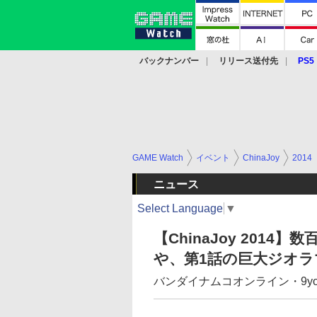
バックナンバー
リリース送付先
PS5
モバイル
eスポーツ
クラウド
PS
GAME Watch
イベント
ChinaJoy
2014
ニュース
Select Language
▼
【ChinaJoy 201
や、第1話の巨大ジオラ
バンダイナムコオンライン・9y