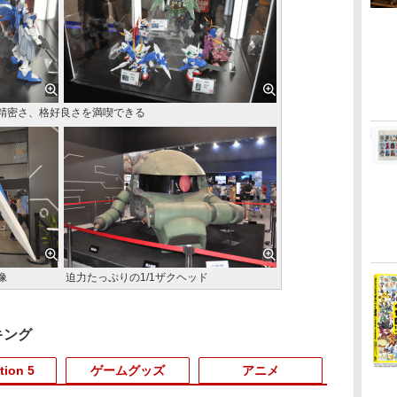
精密さ、格好良さを満喫できる
像
迫力たっぷりの1/1ザクヘッド
キング
tion 5
ゲームグッズ
アニメ