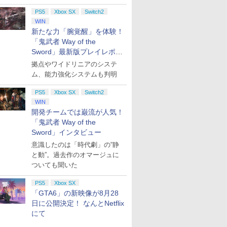
PS5
Xbox SX
Switch2
7
7
7
WIN
8
8
8
9
9
9
10
10
10
新たな力「腕覚醒」を体験！
「鬼武者 Way of the
Sword」最新版プレイレポー
ト
7
7
7
拠点やワイドリニアのシステ
8
8
8
9
9
9
10
10
10
ム、能力強化システムも判明
モン
der-Man:
上 司書に
【楽天ブックス限定特
PlayStation5用カバー
本好きの下剋上 司書に
【ダイヤ・プラチナ会
＼お買い物マラソンは
『本好きの下剋上』
在庫あり[メール便OK]
【楽天ブックス限定特
本好きの下剋上～司書
ファイアー
【特典】Bea
コードギア
PS5
Xbox SX
Switch2
s PS5版
手段を選
典】スーパー マリオパ
リズム ブルー
なるためには手段を選
員様限定！エントリー
特別価格／Frinkey
Blu-ray BOX 神殿の巫
【新品】Samsung
典+特典】空の軌跡 the
になるためには手段を
万紫千紅
Reincarn
ゼ Blu-ra
WIN
 Blu-
ーティ ジャンボリー
んでいられません Blu-
でポイント10倍！】
PS5 DualSense Edge
女見習い2【Blu-ray】
microSD Express
2nd PS5版(DLCチラ
選んでいられません～
封入特典】
限定版)【Bl
開発チームでは巌流が人気！
￥5,770
￥8,970
神殿の巫女見
Nintendo Switch 2
ray BOX 兵士の娘 新し
【メール便発送】【新
用 スティックモジュー
[ 井口裕香 ]
Card 256GB for
シ：NEOブレイサー・
領主の養女 Blu-ray
コード)
天崎滉平 ]
￥8,032
￥24,910
「鬼武者 Way of the
￥8,200
￥6,980
￥27,130
￥8,200
￥7,480
￥28,272
￥7,632
￥30,030
y】 [ 井口
Edition ＋ ジャンボリ
い生活～決着【Blu-
品】Nintendo Switch
ル 【Adjustable
Nintendo Switch 2 (ス
アガット+【早期購入
BOX 1【Blu-ray】 [ 香
Sword」インタビュー
プリペイ
ション ス
 Elite
ニンテンドープリペイ
PlayStation 5 デジタ
【国内正規品】
ぽこ あ ポケモン エキ
プレイステーション ス
Xbox プリペイドカー
ニンテンドープリペイ
プレイステーション ス
GameSir G7 HE 有線
ニンテンド
【Amazon.
HyperX Cl
ーTV(「スーパーマリ
ray】 [ 井口裕香 ]
2 ゲームソフト ぽこ あ
Tension & TMR電磁式
イッチ2)
外付特典】DLCチラシ)
月美夜 ]
円|オンラ
,000円|
コントロー
ド番号 500円|オンライ
ル・エディション 日本
Thrustmaster スラス
スパンションパス|オン
トアチケット 3,000円|
ド 2,000円 デジタルコ
ド番号 2000円|オンラ
トアチケット 15,000円
ゲームコントローラー
ド番号 30
定】 Logic
Gladiate
オ」ステッカー2種)
ポケモン POT-P-
センサー搭載】 重さ調
意識したのは「時代劇」の“静
ード版
 Core
ンコード版
語専用 (CFI-2200B01)
トマスター TH8S シフ
ラインコード版
オンラインコード版
ード 【旧 Xbox ギフト
インコード版
|オンラインコード版
XBOX Series X|S
インコード
コン G92
イセンス 
AAB5A
整可能 ドリフト対策 工
と動”。過去作のオマージュに
ワイト)
+ ディスクドライブ
ター - PC、PS4、
カード】 [オンライン
XBOX One Windows
リスモ7 Fo
コントロー
具 はんだ付け不要 プラ
￥500
￥66,849
￥14,141
￥4,400
￥3,000
￥2,000
￥2,000
￥15,000
現在在庫切れです。
￥3,000
￥38,800
￥4,980
ついても聞いた
(CFI-ZDD1J) セット
PS5、PS5 Pro、Xbox
コード]
10/11用 PCコントロー
Horizon 6
日本正規代
グアンドプレイ 高精度
One、Xbox Series X|S
ラーゲームパッド ホー
6L366AA
デュアルセンスエッジ
PS5
Xbox SX
対応の高精度 H パター
ル効果スティック付き
交換モジュール Edge
「GTA6」の新映像が8月28
ン シフター
ビデオゲームコントロ
Stick 送料無料
ーラー（ブラック）
日に公開決定！ なんとNetflix
にて
7
8
9
10