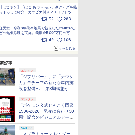
【ぽこポケ】「ぽこ あ ポケモン」新グッズを撮
り下ろしで紹介 カラビナ付きマスコットやス
クエアポーチが仲間入り
52
283
pic.x.com/XmVAgBxaW5
任天堂、令和8年熊本地震で被災したSwitch2な
どの無償修理を実施。義援金5,000万円の寄付
も発表 pic.x.com/BAYsMfUfUC
49
106
もっと見る
新記事
エンタメ
「ジブリパーク」に「ナウシ
カ」モチーフの新たな屋内施
設を整備へ！ 第3期構想が公
開
エンタメ
「ポケモン公式ぜんこく図鑑
1996-2026」発売に合わせ30
周年記念のビジュアルアート
ブック3冊同時発売が決定
Switch2
「スプラトゥーン レイダー