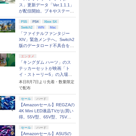
ス」更新データ「Ver.1.1.1」
が配信開始。ブキやステージ
に関する不具合を修正
PS5
PS4
Xbox SX
Switch2
WIN
Mac
「ファイナルファンタジー
XIV」緊急メンテへ。Switch2
版のデータロード不具合を最
適化
エンタメ
「キングダム ハーツ」のス
テッカーセットが映画「ト
イ・ストーリー5」の入場特
典として配布決定！
本日8月7日より先着・数量限定
で配布
セール
ハード
【Amazonセール】REGZAの
4K Mini LED液晶TVがお買い
得。55V型、65V型、75V型
の2026年モデルがラインナ
セール
ハード
ップ
【Amazonセール】ASUSの