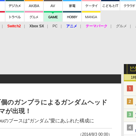
Switch2
Xbox SX
PC
アニメ
テーマパーク
グルメ
 Vita
3DS
アーケード
VR
1
4】数百個のガンプラによるガンダムヘッド
マが出現！
ouのブースは“ガンダム”愛にあふれた構成に
（2014/8/3 00:00）