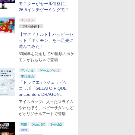
モニターがセール価格に。
26.5インチゲーミングモニタ
ー「ROG Strix OLED
エンタメ
XG27ACDMS」限定モデルも
【特別企画】
お買い得
【マクドナルド】ハッピーセ
ット「ポケモン」を一足先に
遊んでみた！
30周年を記念して30種類のポケ
モンがおもちゃで登場
アパレル
ゲームグッズ
本日発売
「ドラクエ」×ジェラピケ、
コラボ「GELATO PIQUE
encounters DRAGON
QUEST」第2弾が本日発売
アイスカップに入ったスライム
やわたぼう、ベビーサタンなど
がオリジナルアートで登場
PS5
Xbox SX
Switch2
WIN