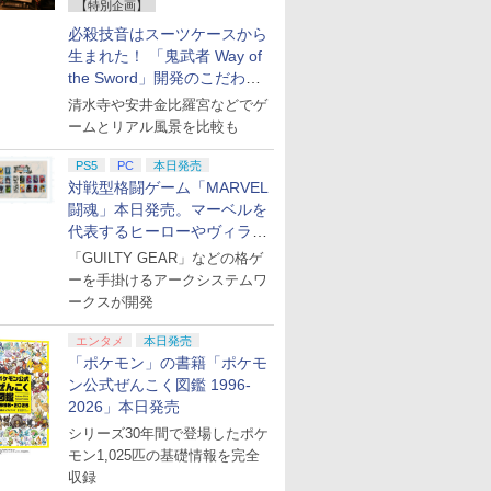
【特別企画】
必殺技音はスーツケースから
生まれた！ 「鬼武者 Way of
the Sword」開発のこだわり
を目撃！
清水寺や安井金比羅宮などでゲ
ームとリアル風景を比較も
PS5
PC
本日発売
対戦型格闘ゲーム「MARVEL
闘魂」本日発売。マーベルを
代表するヒーローやヴィラン
たちが登場
「GUILTY GEAR」などの格ゲ
ーを手掛けるアークシステムワ
ークスが開発
エンタメ
本日発売
「ポケモン」の書籍「ポケモ
ン公式ぜんこく図鑑 1996-
2026」本日発売
シリーズ30年間で登場したポケ
モン1,025匹の基礎情報を完全
収録