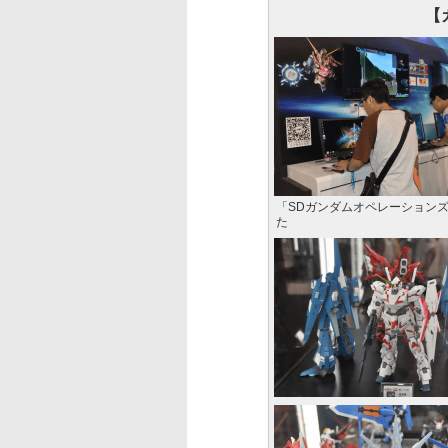
【
「SDガンダムオペレーション
た