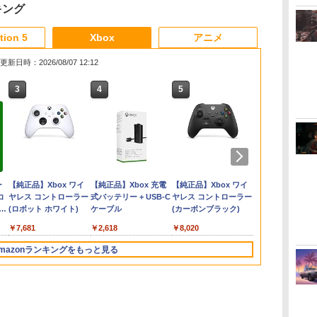
キング
3
3
3
3
4
4
4
4
5
5
5
5
6
6
6
tion 5
Xbox
アニメ
更新日時：2026/08/07 12:12
3
3
3
4
4
4
5
5
5
6
6
6
ゼ
&マ
e
鬼武者 Way of the
全モデル対応 鉄製 PS5
【中古】ザ クルー:モ
新劇場版銀魂 -吉原大
バイオハザード レクイ
R-Type Dimensions
【中古】【純正品】ワ
Re:ゼロから始める異
【楽天ブックス限定特
スパイク・チュンソフ
[Switch 2] ぽこ あ ポ
【楽天ブックス限定配
ぽこ あ ポケ
Marvel's Spi
本好きの下剋
オブ
ル
版
Sword 【Switch2】
Pro / PS5 slim / PS5 本
ーターフェス -PS4
炎上ー (完全生産限定
エム Switch2版
III PS5版
イヤレスコントローラ
世界生活 4th season
典+特典】空の軌跡 the
ト 【封入特典付】
ケモン エキスパンショ
送BOX】【楽天ブック
Miles Morale
なるためには
￥7,880
o
地震
ay
POT-P-ABNMA
体 縦置き 収納 壁掛け
版)【Blu-ray】 [ 杉田
ー (DUALSHOCK 4)
1【Blu-ray】 [ 長月達
2nd Nintendo Switch
【PS5】Dune:
ンパス（ダウンロード
ス限定グッズ+楽天ブ
んでいられません
￥3,511
￥7,759
￥5,105
￥5,516
熱改
】
ィ
スタンド PlayStation 5
智和 ]
グレイシャー・ホワイ
平 ]
2 Edition(DLCチラ
Awakening （オンラ
版）※3,200ポイントま
ックス限定先着特典
ray BOX 
￥7,730
￥4,490
￥7,722
￥3,859
￥7,821
￥8,055
￥5,420
￥4,400
￥18,370
￥24,910
W2
期
/ PlayStation 5 slim /
ト (CUH-ZCT2J13)
シ：NEOブレイサー・
イン専用） [ELJM-
でご利用可
+他】劇場版「鬼滅の
習い【Blu-ra
ダ
ー
Nintendo Switch 2(日
【純正品】ディスクド
【純正品】Xbox ワイ
ニンテンドープリペイ
【純正品】DualSense
【純正品】Xbox 充電
ニンテンドープリペイ
【純正品】DualSense
【純正品】Xbox ワイ
ニンテンドー
プレイステー
【純正品】Xbox
レ
対応
PlayStation 5 Pro コン
アガット+【早期購入
31027 PS5 デュ-ン ア
刃」無限城編 第一章
裕香 ]
コ
本語・国内専用)
ライブ(CFI-ZDD1J)
ヤレス コントローラー
ド番号 9000円|オンラ
ワイヤレスコントロー
式バッテリー + USB-C
ド番号 5000円|オンラ
ワイヤレスコントロー
ヤレス コントローラー
ド番号 1000
トアチケット 10
ワイヤレス 
5
トローラー ヘッドフォ
外付特典】DLCチラシ)
ウェイクニング]
猗窩座再来(完全生産限
コ
フト
PlayStation 5
(ロボット ホワイト)
インコード版
ラー ミッドナイト ブ
ケーブル
インコード版
ラー(CFI-ZCT2J)
(カーボンブラック)
インコード版
オンラインコ
ラー Series 2
ン ホルダー プレステ5
定版)【Blu-ray】(キャ
￥55,871
ン
ラック(CFI-ZCT2J01)
Edition (ホ
プレイステーション5
ラファイングラフ+タ
￥11,849
￥7,681
￥9,000
￥10,737
￥2,618
￥5,000
￥10,737
￥8,020
￥1,000
￥10,000
￥18,753
収納 放熱 装着簡単 冷
ンブラー+かるた+他) [
却 静音 JYS-P5227-V3
吾峠呼世晴 ]
mazonランキングをもっと見る
送料無料
3
4
5
6