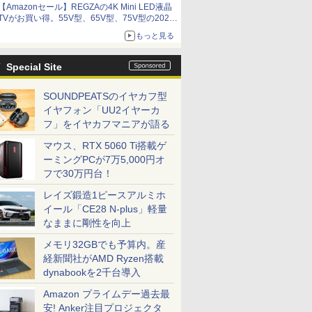
【Amazonセール】REGZAの4K Mini LED液晶
アイスカップに入ったスライムやわたぼう、ベ
TVがお買い得。55V型、65V型、75V型の2026
ビーサタンなどがオリジナルアートで登場
年モデルがラインナップ
もっと見る
Special Site
SOUNDPEATSのイヤカフ型
イヤフォン「UU2イヤーカ
フ」をイヤカフマニアが語る
マウス、RTX 5060 Ti搭載ゲ
ーミングPCが7万5,000円オ
フで30万円台！
レイズ鍛造1ピースアルミホ
イール「CE28 N-plus」軽量
なままに剛性を向上
メモリ32GBでも予算内。産
経新聞社がAMD Ryzen搭載
dynabookを2千台導入
Amazon プライムデー過去最
安! Anker注目プロジェクタ