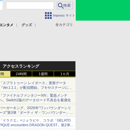
Impress サイト
全カテゴリ
エンタメ
グッズ
アクセスランキング
時間
24時間
1週間
1カ月
「スプラトゥーン レイダース」更新データ
「Ver.1.1.1」が配信開始。ブキやステージに関
する不具合を修正
「ファイナルファンタジーXIV」緊急メンテ
へ。Switch2版のデータロード不具合を最適化
バーガーキング、2026年“ワンパウンダーシリ
ーズ”第3弾「ダーティ ザ・ワンパウンダー」を
8月7日発売
「ドラクエ」×ジェラピケ、コラボ「GELATO
「特製ガーリックマヨソース」を使用した超大
PIQUE encounters DRAGON QUEST」第2弾が
型チーズバーガー
本日発売