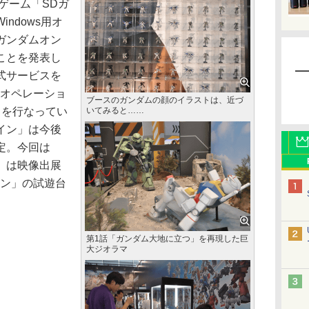
ゲーム「SDガ
ndows用オ
ガンダムオン
ことを発表し
式サービスを
ムオペレーショ
ブースのガンダムの顔のイラストは、近づ
トを行なってい
いてみると……
イン」は今後
定。今回は
」は映像出展
イン」の試遊台
第1話「ガンダム大地に立つ」を再現した巨
大ジオラマ