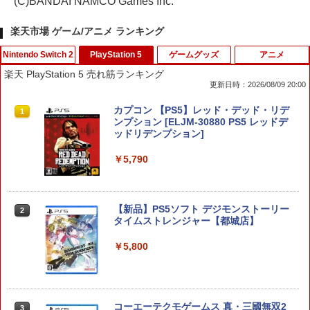
(C)BANDAI NAMCO Games Inc.
楽天市場 ゲーム/アニメ ランキング
Nintendo Switch 2
PlayStation 5
ゲームグッズ
アニメ
楽天 PlayStation 5 売れ筋ランキング
更新日時：2026/08/09 20:00
ぽこ あ ポケモン
カプコン 【PS5】レッド・デッド・リデ
1
1
ンプション [ELJM-30880 PS5 レッドデ
ッドリデンプション]
￥7,880
￥5,790
【PowerA 公式ストア】パワーエー アド
【新品】PS5ソフト デジモンストーリー
2
2
バンテージ・ワイヤレスコントローラー
タイムストレンジャー【都城店】
for Nintendo Switch 2 - ブラック 【任
天堂公式ライセンス商品】送料無料 国内
￥5,800
2年保証
￥7,900
コーエーテクモゲームス 真・三國無双2
3