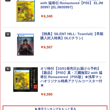
with 猛将伝 Remastered【PS5】 ELJM
ドラゴンクエストVII Reimagined Ninte
30997 [ELJM30997]
3
ndoSwitch2版
￥6,340
￥7,900
【特典】SILENT HILL: Townfall(【早期
4
購入封入特典】DLCチラシ)
カービィのエアライダー
4
￥6,507
￥7,902
オリ特付【10/01発売日お届け☆予約】
5
【新品】【PS5】真・三國無双2 with 猛
任天堂 【Switch2】マリオカート ワール
将伝 Remastered［PS5版］★浅草マッ
5
ド [BEE-P-AAAAA NSW2 マリオカ-ト
ハオリジナル特典アクリルコースター付
ワ-ルド]
★
￥8,970
￥6,590
楽天ランキングをもっと見る