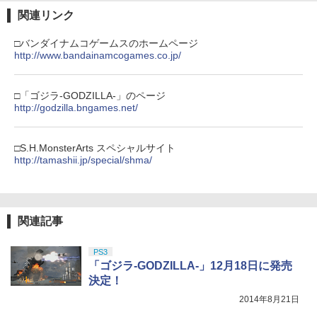
第三章 蛇神 (Amazon.co.jp限定オリジ
J) PlayStation 5
￥8,020
￥2,280
ナル三方背収納ケース付きコレクション)
関連リンク
￥55,491
(オリジナル特典:オリジナル巾着＋メー
￥11,849
カー特典:【坤と離】二振りの剣、十翼よ
□バンダイナムコゲームスのホームページ
劇場アニメ『ベルサイユのばら』 通常版
4
り来たる！スタジオ描き下ろしイラスト
http://www.bandainamcogames.co.jp/
【Blu-ray】 [ 池田理代子 ]
【純正品】Xbox 充電式バッテリー + US
任天堂 【Switch】Joy-Con充電グリッ
4
ボード付) [Blu-ray]
4
B-C ケーブル
プ [HAC-A-ESSKA NSWジョイコンジュ
【純正品】DualSense ワイヤレスコン
￥4,469
ニンテンドープリペイド番号 9000円|オ
4
ウデングリップ]
4
￥10,780
トローラー ミッドナイト ブラック(CFI-
ンラインコード版
□「ゴジラ-GODZILLA-」のページ
￥2,618
ZCT2J01)
http://godzilla.bngames.net/
￥2,720
￥9,000
￥10,737
劇場版「鬼滅の刃」無限城編 第一章 猗
4
【送料無料】[Joshinオリジナル特典付]
5
□S.H.MonsterArts スペシャルサイト
窩座再来 完全生産限定版 [Blu-ray]
「超かぐや姫!」Blu-ray 通常版/アニメー
【国内正規品】Thrustmaster スラスト
http://tamashii.jp/special/shma/
5
【中古】新・光神話 パルテナの鏡
5
ション[Blu-ray]【返品種別A】
マスター TH8S シフター - PC、PS4、P
ニンテンドープリペイド番号 5000円|オ
5
￥8,698
【純正品】DualSense ワイヤレスコン
S5、PS5 Pro、Xbox One、Xbox Serie
ンラインコード版
5
￥2,746
トローラー(CFI-ZCT2J)
s X|S 対応の高精度 H パターン シフター
￥6,050
￥5,000
￥10,737
￥14,141
関連記事
『映画 ラブライブ！蓮ノ空女学院スクー
5
ルアイドルクラブ Bloom Garden Part
PS3
y』Blu-ray（特装限定版）
「ゴジラ-GODZILLA-」12月18日に発売
決定！
￥8,589
2014年8月21日