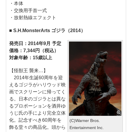
・本体
・交換用手首一式
・放射熱線エフェクト
■ S.H.MonsterArts ゴジラ（2014）
発売日：2014年9月 予定
価格：7,344円（税込）
対象年齢：15歳以上
【怪獣王 襲来…】
2014年生誕60周年を迎
えるゴジラがハリウッド映
画でスクリーンに帰ってく
る。日本のゴジラとは異な
るプロポーションを酒井ゆ
うじ氏の手により完全立体
化。記念すべき60周年を
(C)Warner Bros.
飾る堂々の商品化。頭から
Entertainment Inc.