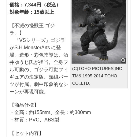
価格：7,344円（税込）
対象年齢：15歳以上
【不滅の怪獣王 ゴジ
ラ。】
「VSシリーズ」ゴジラ
がS.H.MonsterArts に登
場。造形・彩色指導は、酒
井ゆうじ氏が担当。全身フ
(C)TOHO PICTURES,INC.
ル可動の、ゴジラ可動フィ
TM&.1995,2014 TOHO
ギュアの決定版。熱線パー
CO.,LTD.
ツが付属。劇中印象的なシ
ーンが再現可能。
【商品仕様】
・全高：約155mm、全長：約300mm
・材質：PVC、ABS製
【セット内容】