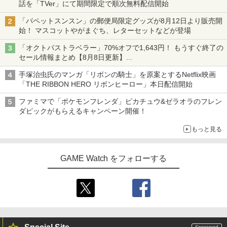
話を「TVer」にて期間限定で順次無料配信開始
「パペットスンスン」の郵便局限定グッズが8月12日より販売開
始！ マスコットやがまぐち、レターセットなどが登場
「オクトパストラベラー」70%オフで1,643円！ もうすぐ終了の
セール情報まとめ【8月8日更新】
ニンテンドーeショップでは「大神 絶景版」が67%オフで990円
手塚治虫氏のマンガ「リボンの騎士」を原案とするNetflix映画
「THE RIBBON HERO リボンヒーロー」本日配信開始
ファミマで「ポケモンフレンダ」ピカチュウ&ゼラオラのフレン
ダピックがもらえるキャンペーン開催！
もっと見る
GAME Watch をフォローする