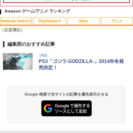
Amazon ゲーム/アニメ ランキング
Nintendo Switch 2
PlayStation 5
Xbox
アニメ
【中古】ぽけかの〜宝条院静香〜
【中古】 メアリと魔女の花 [レンタル落
1
1
（志賀康紀）
ち] [Blu-ray] [ブルーレイ]
￥455
￥1,056
編集部のおすすめ記事
スプラトゥーン レイダース|オンライン
PlayStation 5 デジタル・エディション
【純正品】Xbox ワイヤレス コントロー
劇場版「鬼滅の刃」無限城編 第一章 猗
1
1
1
1
コード版
日本語専用 Console Language: Japan
ラー + USB-C® ケーブル
窩座再来 通常版 [Blu-ray]
ese only (CFI-2200B01)
PS3
￥5,832
￥8,300
￥3,982
PS3「ゴジラ-GODZILLA-」2014年冬発
￥55,000
【中古】レイトン教授と悪魔の箱 フレン
U.C.ガンダムBlu-rayライブラリーズ 機
売決定！
2
2
ドリー版
動戦士ガンダムF91【Blu-ray】 [ 辻谷耕
史 ]
【純正品】Xbox ワイヤレス コントロー
￥1,119
2
スプラトゥーン レイダース -Switch2
劇場版「鬼滅の刃」無限城編 第一章 猗
Beast of Reincarnation -PS5 【特典】
ラー (ロボット ホワイト)
2
2
￥3,452
2
窩座再来 通常版 [DVD]
プロダクトコード 封入
Google 検索で当サイトの記事を優先表示させる
￥6,447
￥7,681
￥3,523
￥7,286
シリコンカバー PlayStation Portal リモ
3
うる星やつら2 ビューティフル・ドリー
ートプレーヤー専用 シリコン 保護 カバ
3
マー【Blu-ray】 [ 平野文 ]
ー 滑り止め 落下防止 キズ防止 汚れ防止
【純正品】Xbox ワイヤレス コントロー
ほこり防止 プレイステーション ポータ
3
ラー (カーボンブラック)
ル アクセサリー ◇FAM-GP5-48-002
￥4,391
Nintendo Switch 2(日本語・国内専用)
【Amazon.co.jp限定】劇場版モノノ怪
【純正品】ディスクドライブ(CFI-ZDD1
3
3
3