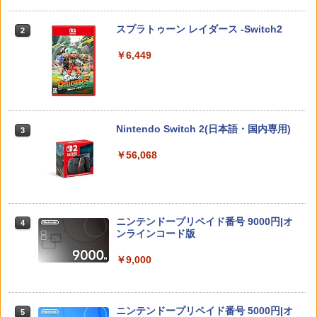
ク（3枚入り） 【銀行振込不可】
tch 2 専用][ラッピング不可] R-LOGI
V Original Soundtrack【映像付サント
ラ/Blu-ray Disc Music】【Blu-ray】 [
￥2,783
スプラトゥーン レイダース -Switch2
2
ゲーム ミュージック ]
￥330
￥7,849
￥6,449
￥4,400
【特典】テイルズ オブ エターニア リマ
※当店在庫僅少、次回納期未定 任天堂
3
3
コナミデジタルエンタテインメント 【S
スター PS5版(【早期購入特典】超冒険
どうぶつの森amiiboカード 第3弾 1パッ
3
witch2】桃太郎電鉄2 〜あなたの町も き
お役立ちセット)
ク（3枚入り） 【銀行振込不可】
図書館戦争 革命のつばさBlu-ray特別版
3
っとある〜 Nintendo Switch 2 Edition
【初回限定版】【Blu-ray】 [ 井上麻里奈
Nintendo Switch 2(日本語・国内専用)
3
東日本編＋西日本編 [KDEMOMO2 NSW
]
￥3,484
￥330
2 モモタロウデンテツ2]
￥56,068
￥6,864
￥7,890
【中古】ドラゴンクエストX 目覚めし五
※当店在庫僅少、次回納期未定 任天堂
4
4
つの種族 オフラインソフト:プレイステ
どうぶつの森amiiboカード 第2弾 1パッ
ーション5ソフト／ロールプレイング・
ク（3枚入り） 【銀行振込不可】
IDOLiSH7 LIVE BEYOND “Op.7 ”【Blu
4
amiibo すりみ連合セット[フウカ【レイ
ゲーム
ニンテンドープリペイド番号 9000円|オ
-ray DAY 2】【Blu-ray】 [ IDOLiSH7 ]
4
4
ダース】/ウツホ【レイダース】/マンタ
ンラインコード版
￥330
ロー【レイダース】]（スプラトゥーンシ
￥3,780
￥6,926
リーズ）
￥9,000
￥8,137
※当店在庫僅少、次回納期未定 任天堂
5
STRASSE キャスター8個セット レーシ
どうぶつの森amiiboカード 第1弾 1パッ
5
ングコックピット[RCZ01/RCZ02]に取付
ク（3枚入り） 【銀行振込不可】
新劇場版「頭文字D」10th Anniversary
ニンテンドープリペイド番号 5000円|オ
5
5