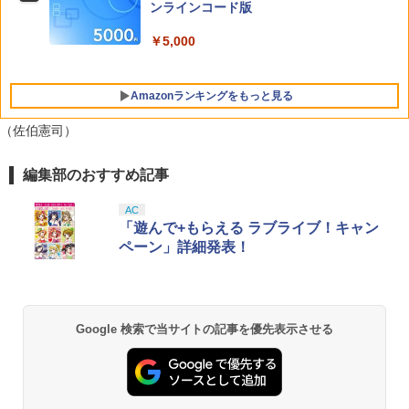
可 ストッパー付き 固定 移動 ハンコン設
Blu-ray Box【Blu-ray】 [ 宮野真守 ]
ンラインコード版
【楽天ブックス限定特典+特典】空の軌
置台 [コクピット レースゲーム]
￥330
5
跡 the 2nd Nintendo Switch 2 Edition
￥7,117
￥5,000
(アクリルスタンド2個セット+DLCチラ
￥5,280
シ：NEOブレイサー・アガット+【早期
購入外付特典】DLCチラシ)
Amazonランキングをもっと見る
￥8,950
（佐伯憲司）
編集部のおすすめ記事
PlayStation 5 デジタル・エディション
【純正品】Xbox ワイヤレス コントロー
劇場版「鬼滅の刃」無限城編 第一章 猗
1
1
1
日本語専用 Console Language: Japan
ラー + USB-C® ケーブル
窩座再来 通常版 [Blu-ray]
ese only (CFI-2200B01)
AC
￥8,300
￥3,982
「遊んで+もらえる ラブライブ！キャン
￥55,000
ペーン」詳細発表！
【純正品】Xbox ワイヤレス コントロー
2
劇場版「鬼滅の刃」無限城編 第一章 猗
Beast of Reincarnation -PS5 【特典】
ラー (ロボット ホワイト)
2
2
窩座再来 通常版 [DVD]
プロダクトコード 封入
Google 検索で当サイトの記事を優先表示させる
￥7,681
￥3,523
￥7,286
【純正品】Xbox ワイヤレス コントロー