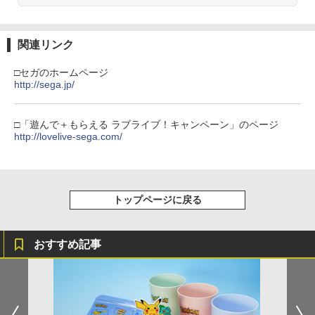
3
ラー (カーボンブラック)
【Amazon.co.jp限定】劇場版モノノ怪
【純正品】ディスクドライブ(CFI-ZDD1
3
3
第三章 蛇神 (Amazon.co.jp限定オリジ
J) PlayStation 5
￥8,020
ナル三方背収納ケース付きコレクション)
関連リンク
(オリジナル特典:オリジナル巾着＋メー
￥11,849
カー特典:【坤と離】二振りの剣、十翼よ
□セガのホームページ
り来たる！スタジオ描き下ろしイラスト
http://sega.jp/
【純正品】Xbox 充電式バッテリー + US
4
ボード付) [Blu-ray]
B-C ケーブル
【純正品】DualSense ワイヤレスコン
4
￥10,780
トローラー ミッドナイト ブラック(CFI-
□「遊んで＋もらえる ラブライブ！キャンペーン」のページ
￥2,618
ZCT2J01)
http://lovelive-sega.com/
￥10,737
劇場版「鬼滅の刃」無限城編 第一章 猗
4
窩座再来 完全生産限定版 [Blu-ray]
【国内正規品】Thrustmaster スラスト
5
マスター TH8S シフター - PC、PS4、P
トップページに戻る
￥8,698
【純正品】DualSense ワイヤレスコン
S5、PS5 Pro、Xbox One、Xbox Serie
5
トローラー(CFI-ZCT2J)
s X|S 対応の高精度 H パターン シフター
おすすめ記事
￥10,737
￥14,141
『映画 ラブライブ！蓮ノ空女学院スクー
5
ルアイドルクラブ Bloom Garden Part
y』Blu-ray（特装限定版）