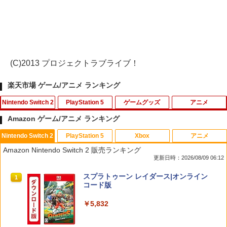
(C)2013 プロジェクトラブライブ！
楽天市場 ゲーム/アニメ ランキング
Nintendo Switch 2
PlayStation 5
ゲームグッズ
アニメ
Amazon ゲーム/アニメ ランキング
Nintendo Switch 2
PlayStation 5
Xbox
アニメ
任天堂 【Switch2】ゼルダの伝説 ブレス
【SONYライセンス商品】DualSenseR
【中古】戦国BASARA2 英雄外伝 ダブル
【送料無料】劇場版「鬼滅の刃」無限城
1
1
1
1
Amazon Nintendo Switch 2 販売ランキング
オブ ザ ワイルド Nintendo Switch 2 Ed
ワイヤレスコントローラー専用 USB-Cto
パック Best Price! - Wii
編 第一章 猗窩座再来(通常版)【Blu-ra
更新日時：2026/08/09 06:12
ition [NXS-P-AAAAH NSW2 ゼルダノデ
C充電ケーブル【Playstation5対応】
y】/アニメーション[Blu-ray]【返品種別
ンセツ ブレス オブ ザ ワイルド]
A】
￥350
スプラトゥーン レイダース|オンライン
1
￥2,007
コード版
￥7,710
￥4,400
￥5,832
※当店在庫僅少、次回納期未定 任天堂
【中古】 クアリー 〜悪夢のサマーキャ
2
2
どうぶつの森amiiboカード 第4弾 1パッ
ドンキーコング バナンザ [Nintendo Swi
ンプ／PS5
Death Unto Dawn: FINAL FANTASY XI
2
2