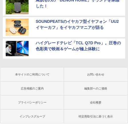
鳥肌ものの「DENON HOME」サウンドを体感
した！
SOUNDPEATSのイヤカフ型イヤフォン「UU2
イヤーカフ」をイヤカフマニアが語る
ハイグレードテレビ「TCL Q7D Pro」。圧巻の
色彩美で映画＆ゲームが極上体験に
本サイトのご利用について
お問い合わせ
広告掲載のご案内
編集部へのご連絡
プライバシーポリシー
会社概要
インプレスグループ
特定商取引法に基づく表示