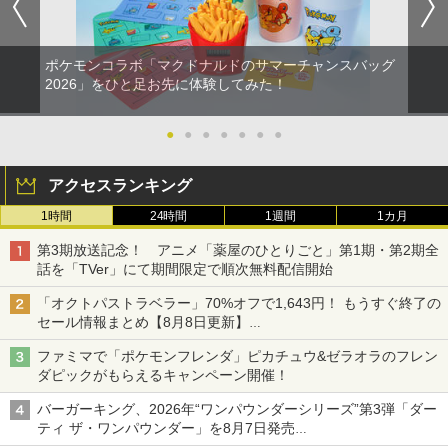
￥8,589
ポケモンコラボ「マクドナルドのサマーチャンスバッグ
2026」をひと足お先に体験してみた！
●
●
●
●
●
●
●
アクセスランキング
1時間
24時間
1週間
1カ月
第3期放送記念！ アニメ「薬屋のひとりごと」第1期・第2期全
話を「TVer」にて期間限定で順次無料配信開始
「オクトパストラベラー」70%オフで1,643円！ もうすぐ終了の
セール情報まとめ【8月8日更新】
ニンテンドーeショップでは「大神 絶景版」が67%オフで990円
ファミマで「ポケモンフレンダ」ピカチュウ&ゼラオラのフレン
ダピックがもらえるキャンペーン開催！
バーガーキング、2026年“ワンパウンダーシリーズ”第3弾「ダー
ティ ザ・ワンパウンダー」を8月7日発売
「特製ガーリックマヨソース」を使用した超大型チーズバーガー