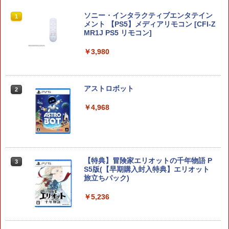
Joy-Con 2 (L) ライトパープル/(R) ライ
ソニー・インタラクティブエンタテイン
1
1
トグリーン
メント 【PS5】メディアリモコン [CFI-Z
MR1J PS5 リモコン]
￥9,980
￥3,980
任天堂 【Switch2】Joy-Con 2 (L) ライ
2
アストロボット
2
トパープル/(R) ライトグリーン [BEE-A-
JABAB NSW2 ジョイコン2 パ-プルグリ-
￥4,968
ン]
￥9,980
【特典】冒険家エリオットの千年物語 P
3
Switch2 保護フィルム スイッチ2 保護フ
3
S5版(【早期購入封入特典】エリオット
ィルム switch2 フィルム Switch2 ガラ
旅立ちパック)
スフィルム スイッチ2 フィルム ガイド
貼り付け キット カバー Switch 2 本体
￥5,236
アクセサリー Nintendo Switch2 ケース
可 透明 ブルーライト カット 99％ FIRM
E