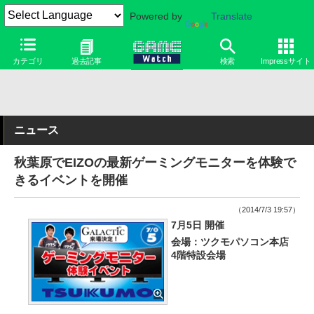
Powered by
Translate
カテゴリ
過去記事
検索
Impressサイト
ニュース
秋葉原でEIZOの最新ゲーミングモニターを体験で
きるイベントを開催
（2014/7/3 19:57）
7月5日 開催
会場：ツクモパソコン本店
4階特設会場