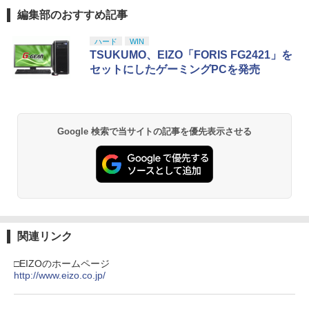
謎解き ナゾトキ スクラップ 脱出ゲーム
編集部のおすすめ記事
スプラトゥーン レイダース|オンライン
PlayStation 5 デジタル・エディション
【純正品】Xbox ワイヤレス コントロー
劇場版「鬼滅の刃」無限城編 第一章 猗
1
1
1
1
￥799
コード版
日本語専用 Console Language: Japan
ラー + USB-C® ケーブル
窩座再来 通常版 [Blu-ray]
￥2,100
ese only (CFI-2200B01)
ハード
WIN
￥5,832
￥8,300
￥3,982
TSUKUMO、EIZO「FORIS FG2421」を
￥55,000
セットにしたゲーミングPCを発売
【中古】【未使用品】プレデター：バッ
2
【中古】The Elder Scrolls V: Skyrim S
ドランド [純正ブルーレイ＋純正ケース]
2
PECIAL EDITION 【CEROレーティング
【純正品】Xbox ワイヤレス コントロー
「Z」】 - PS4
2
￥3,280
Nintendo Switch 2(日本語・国内専用)
劇場版「鬼滅の刃」無限城編 第一章 猗
Beast of Reincarnation -PS5 【特典】
ラー (ロボット ホワイト)
2
2
2
窩座再来 通常版 [DVD]
プロダクトコード 封入
￥3,015
Google 検索で当サイトの記事を優先表示させる
￥55,000
￥7,681
￥3,523
￥7,286
【中古】【未使用品】モアナと伝説の海
3
2 [DVDのみ]
ゲーム機 本体 脳を鍛える大人の娯楽ゲ
3
【純正品】Xbox ワイヤレス コントロー
ーム 4タイトル収録 HDMI 差すだけ ワイ
3
ラー (カーボンブラック)
ヤレスコントローラー 付き 麻雀 将棋 脳
￥3,480
スプラトゥーン レイダース -Switch2
3
【Amazon.co.jp限定】劇場版モノノ怪
【純正品】ディスクドライブ(CFI-ZDD1
3
3
トレ ゲーム イーハトーヴォ物語 サラブ
第三章 蛇神 (Amazon.co.jp限定オリジ
J) PlayStation 5
レッドブリーダー3 KTFC-008B【メール
￥8,020
￥6,447
ナル三方背収納ケース付きコレクション)
関連リンク
便送料無料】
(オリジナル特典:オリジナル巾着＋メー
￥11,849
カー特典:【坤と離】二振りの剣、十翼よ
□EIZOのホームページ
￥4,980
機動戦士ガンダムSEED FREEDOM(通常
4
り来たる！スタジオ描き下ろしイラスト
http://www.eizo.co.jp/
版)【Blu-ray】 [ 矢立肇 ]
【純正品】Xbox 充電式バッテリー + US
4
ボード付) [Blu-ray]
B-C ケーブル
【純正品】DualSense ワイヤレスコン
￥4,032
ニンテンドープリペイド番号 9000円|オ
4
4
￥10,780