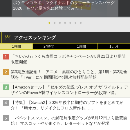
ポケモンコラボ「マクドナルドのサマーチャンスバッグ
2026」をひと足お先に体験してみた！
●
●
●
●
●
●
●
アクセスランキング
1時間
24時間
1週間
1カ月
「ちいかわ」×くら寿司コラボキャンペーンが8月21日より期間
限定開催
オリジナルの湯呑みや寿司皿が景品に登場！
第3期放送記念！ アニメ「薬屋のひとりごと」第1期・第2期全
話を「TVer」にて期間限定で順次無料配信開始
【Amazonセール】「ゼルダの伝説 ブレス オブ ザ ワイルド」デ
ザインのPowerA製ワイヤレスコントローラーがお買い得。
Switch2でも使用可能
【特集】【Switch2】2026年後半に期待のソフトをまとめて紹
介！ 「時オカ」リメイクにフロム新作も……
「パペットスンスン」の郵便局限定グッズが8月12日より販売開
始！ マスコットやがまぐち、レターセットなどが登場