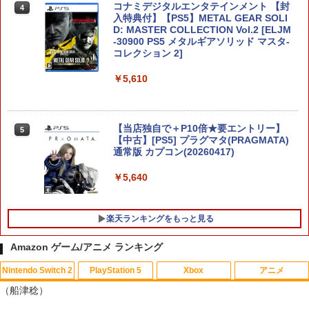
コナミデジタルエンタテインメント 【封
4
￥1,000
入特典付】【PS5】METAL GEAR SOLI
D: MASTER COLLECTION Vol.2 [ELJM
-30900 PS5 メタルギアソリッド マスタ-
コレクション 2]
【特典】ドラゴンクエストモンスターズ
4
4 枯れ木の国のビアンカ・フローラ マ
￥5,610
スターズ版 Switch2版(【早期購入封入
特典】冒険スタートダッシュセット+マ
スターズ版購入封入特典)
【当店独自で＋P10倍★要エントリー】
5
￥11,979
【中古】[PS5] プラグマタ(PRAGMATA)
通常版 カプコン(20260417)
￥5,640
テイルズ オブ エターニア リマスター
5
【Switch2】 POT-P-ABK2A
￥3,405
楽天ランキングをもっと見る
Amazon ゲーム/アニメ ランキング
Nintendo Switch 2
PlayStation 5
Xbox
アニメ
【サマーセール中！30%off！】オンライ
【中古】アナと雪の女王 MovieNEX [ブ
1
1
（船津稔）
ン リアル 脱出 ゲーム 『 大迷宮 パズル
ルーレイ+DVD+デジタルコピー（クラウ
キャッスル からの 脱出 』 SCRAP 4人
ド対応）+MovieNEXワールド] [Blu-ray]