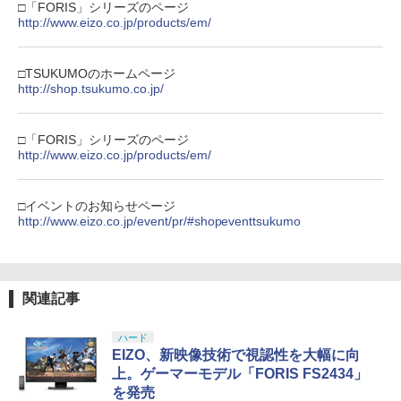
トローラー ミッドナイト ブラック(CFI-
ンラインコード版
【中古】LoveR Kiss Endless Memorie
□「FORIS」シリーズのページ
￥2,618
4
ZCT2J01)
s Nintendo Switch 2 Edition
http://www.eizo.co.jp/products/em/
￥9,000
￥10,737
￥5,559
羅小黒戦記 ぼくが選ぶ未来(通常版)【Bl
5
劇場版「鬼滅の刃」無限城編 第一章 猗
4
u-ray】 [ MTJJ ]
□TSUKUMOのホームページ
窩座再来 完全生産限定版 [Blu-ray]
【国内正規品】Thrustmaster スラスト
http://shop.tsukumo.co.jp/
5
マスター TH8S シフター - PC、PS4、P
￥5,645
ニンテンドープリペイド番号 5000円|オ
5
￥8,698
【純正品】DualSense ワイヤレスコン
S5、PS5 Pro、Xbox One、Xbox Serie
ンラインコード版
5
ゲーム&ウオッチ スーパーマリオブラザ
5
トローラー(CFI-ZCT2J)
s X|S 対応の高精度 H パターン シフター
ーズ
□「FORIS」シリーズのページ
￥5,000
http://www.eizo.co.jp/products/em/
￥10,737
￥14,141
￥6,500
『映画 ラブライブ！蓮ノ空女学院スクー
5
ルアイドルクラブ Bloom Garden Part
□イベントのお知らせページ
y』Blu-ray（特装限定版）
http://www.eizo.co.jp/event/pr/#shopeventtsukumo
￥8,589
関連記事
ハード
EIZO、新映像技術で視認性を大幅に向
上。ゲーマーモデル「FORIS FS2434」
を発売