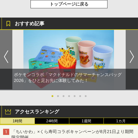
トップページに戻る
おすすめ記事
ポケモンコラボ「マクドナルドのサマーチャンスバッグ
2026」をひと足お先に体験してみた！
●
●
●
●
●
●
●
アクセスランキング
1時間
24時間
1週間
1カ月
「ちいかわ」×くら寿司コラボキャンペーンが8月21日より期間
限定開催