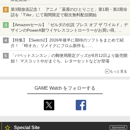
オリジナルの湯呑みや寿司皿が景品に登場！
第3期放送記念！ アニメ「薬屋のひとりごと」第1期・第2期全
話を「TVer」にて期間限定で順次無料配信開始
【Amazonセール】「ゼルダの伝説 ブレス オブ ザ ワイルド」デ
ザインのPowerA製ワイヤレスコントローラーがお買い得。
Switch2でも使用可能
【特集】【Switch2】2026年後半に期待のソフトをまとめて紹
介！ 「時オカ」リメイクにフロム新作も……
「パペットスンスン」の郵便局限定グッズが8月12日より販売開
始！ マスコットやがまぐち、レターセットなどが登場
もっと見る
GAME Watch をフォローする
Special Site