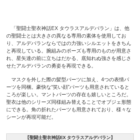
「聖闘士聖衣神話EX タウラスアルデバラン」は、他
の聖闘士とは大きさの異なる専用の素体を使用してお
り、アルデバランならではの力強いシルエットをきちん
と再現している。腕組みのポーズも専用のものが用意さ
れ、星矢達の前に立ちはだかる、底知れぬ強さを感じさ
せたアルデバランの勇姿を再現できる。
マスクを外した際の髪型パーツに加え、4つの表情パ
ーツを同梱。豪快な“笑い顔”パーツも用意されていると
ころが楽しい。マントパーツの存在も嬉しいところだ。
聖衣は他のシリーズ同様組み替えることでオブジェ形態
にできる。角の折れたパーツも用意されており、様々な
シーンが再現可能だ。
【聖闘士聖衣神話EX タウラスアルデバラン】