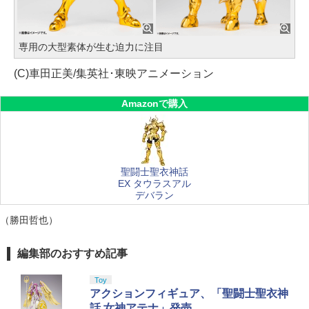
専用の大型素体が生む迫力に注目
(C)車田正美/集英社･東映アニメーション
Amazonで購入
聖闘士聖衣神話
EX タウラスアル
デバラン
（勝田哲也）
編集部のおすすめ記事
Toy
アクションフィギュア、「聖闘士聖衣神
話 女神アテナ」発売