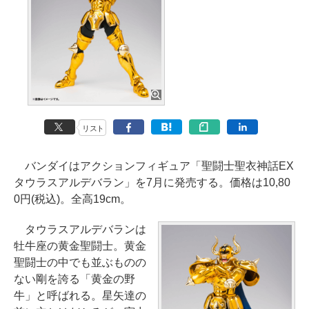
リスト
バンダイはアクションフィギュア「聖闘士聖衣神話EX
タウラスアルデバラン」を7月に発売する。価格は10,80
0円(税込)。全高19cm。
タウラスアルデバランは
牡牛座の黄金聖闘士。黄金
聖闘士の中でも並ぶものの
ない剛を誇る「黄金の野
牛」と呼ばれる。星矢達の