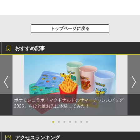
トップページに戻る
おすすめ記事
ポケモンコラボ「マクドナルドのサマーチャンスバッグ
2026」をひと足お先に体験してみた！
●
●
●
●
●
●
●
アクセスランキング