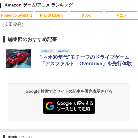
Amazon ゲーム/アニメ ランキング
Nintendo Switch 2
PlayStation 5
Xbox
アニメ
鬼エイム 指サック ゲーム スマホ ゲーミ
【中古】グレイテストナイン
【中古】2．カンフー・パンダ 3Dスーパ
1
1
1
（安田俊亮）
ング FPS 音ゲー 荒野行動 PUBG Apex
ーセット 【ブルーレイ】／ジャック・ブ
CoD 高感度 銀繊維 手汗対策 鬼サック 6
ラックブルーレイ／海外アニメ・定番ス
￥845
個入り
タジオ
編集部のおすすめ記事
スプラトゥーン レイダース|オンライン
PlayStation 5 デジタル・エディション
【純正品】Xbox ワイヤレス コントロー
劇場版「鬼滅の刃」無限城編 第一章 猗
1
1
1
1
コード版
日本語専用 Console Language: Japan
ラー + USB-C® ケーブル
窩座再来 通常版 [Blu-ray]
￥1,280
￥789
ese only (CFI-2200B01)
iPhone
Android
【中古】Splatoon 2 (スプラトゥーン2)
2
￥5,832
￥8,300
￥3,982
“ネオ80年代”モチーフのドライブゲーム
- Switch
￥55,000
「アスファルト：Overdrive」を先行体験
【中古】Wo Long： Fallen Dynastyソ
【バーゲンセール】【中古】Blu-ray▼
￥1,253
2
2
フト:プレイステーション5ソフト／ロー
サマーウォーズ ブルーレイディスク レ
【純正品】Xbox ワイヤレス コントロー
ルプレイング・ゲーム
ンタル落ち
2
スプラトゥーン レイダース -Switch2
劇場版「鬼滅の刃」無限城編 第一章 猗
Beast of Reincarnation -PS5 【特典】
ラー (ロボット ホワイト)
2
2
2
窩座再来 通常版 [DVD]
プロダクトコード 封入
￥1,360
￥1,159
Google 検索で当サイトの記事を優先表示させる
￥6,446
￥7,681
アクラス｜Aclass FC/SFC/NEWFC/PC
3
￥3,523
￥7,286
E/MD用 ACアダプタVer.2 SASP-0311
【中古】【18歳以上対象】アサシン クリ
【中古】ベイマックス MovieNEX[純正
￥1,400
3
3
【純正品】Xbox ワイヤレス コントロー
ード ミラージュソフト:プレイステーシ
ブルーレイ＋純正ケース]
3
ラー (カーボンブラック)
ョン5ソフト／アクション・ゲーム
Nintendo Switch 2(日本語・国内専用)
【Amazon.co.jp限定】劇場版モノノ怪
【純正品】ディスクドライブ(CFI-ZDD1
3
3
3
￥1,280
第三章 蛇神 (Amazon.co.jp限定オリジ
J) PlayStation 5
￥8,020
￥1,620
ナル三方背収納ケース付きコレクション)