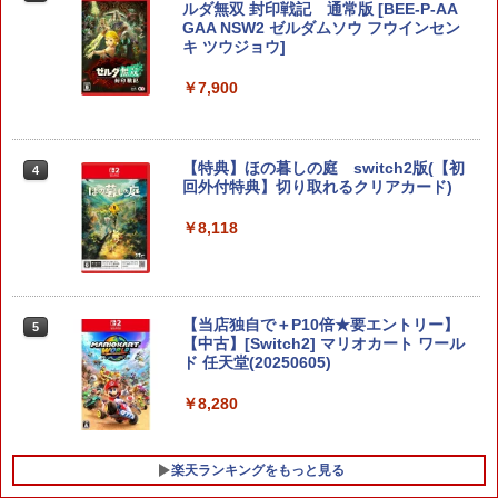
ルダ無双 封印戦記 通常版 [BEE-P-AA
GAA NSW2 ゼルダムソウ フウインセン
キ ツウジョウ]
￥7,900
【特典】ほの暮しの庭 switch2版(【初
4
回外付特典】切り取れるクリアカード)
￥8,118
【当店独自で＋P10倍★要エントリー】
5
【中古】[Switch2] マリオカート ワール
ド 任天堂(20250605)
￥8,280
楽天ランキングをもっと見る