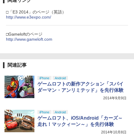
関連リンク
￥55,491
PS5 Slim / PS5 Pro シリーズ用 横置きス
4
(オリジナル特典:オリジナル巾着＋メー
￥11,980
タンド ディスクドライブ 搭載 非搭載 モ
カー特典:【坤と離】二振りの剣、十翼よ
□「E3 2014」のページ（英語）
デル 両対応 水平 新型プレステ5 アクセ
り来たる！スタジオ描き下ろしイラスト
http://www.e3expo.com/
サリー 横型スタンド 放熱 PlayStation5
【中古】【Blu−ray】この世界の片隅
【純正品】Xbox 充電式バッテリー + US
PRO FREAK V2 プロフリーク PS5 PS4
4
4
4
ボード付) [Blu-ray]
◇ALW-GP-525 | プレステ5 プレーステ
に ブックレット付 / 片渕須直【監督】
B-C ケーブル
NS pro Yellow ( イエロー ) 凸型 FPS 無
ーション5 本体 横向き スタンド ゲーム
【純正品】DualSense ワイヤレスコン
ニンテンドープリペイド番号 9000円|オ
4
段階高さ調節 profreek バージョン2 PS4
4
￥10,780
スタンド 横置き コンパクト
トローラー ミッドナイト ブラック(CFI-
ンラインコード版
PS5 nintendo switch プロコン対応【定
□Gameloftのページ
￥1,412
￥2,618
ZCT2J01)
形外郵便のみ送料無料】Playstation 5
http://www.gameloft.com
￥1,480
特許取得済み 日本製 しまリス堂
￥9,000
￥10,737
劇場版「鬼滅の刃」無限城編 第一章 猗
4
￥1,999
窩座再来 完全生産限定版 [Blu-ray]
【中古】 Blu－ray ファインディング・
【国内正規品】Thrustmaster スラスト
5
5
関連記事
Switch2 ケース 即納 スイッチ2 Nintend
ニモ MovieNEX / アニメ / Happinet [Bl
マスター TH8S シフター - PC、PS4、P
ニンテンドープリペイド番号 5000円|オ
5
5
￥8,698
o Switch Lite 対応 スイッチ スイッチツ
u-ray]【宅配便出荷】
【純正品】DualSense ワイヤレスコン
S5、PS5 Pro、Xbox One、Xbox Serie
ンラインコード版
5
ー ニンテンドー カバー ポーチ キャリン
トローラー(CFI-ZCT2J)
s X|S 対応の高精度 H パターン シフター
PRO FREAK V2 Aoi （通常版）プロフ
5
iPhone
Android
グケース 新型 ジョイコン ソフト ケーブ
￥1,494
リーク PS5 PS4 NS pro Aoi 凹型 FPS
￥5,000
ゲームロフトの新作アクション「スパイ
ルなど 収納可能 ギフト プレゼント シン
￥10,737
￥14,141
無段階高さ調節 profreek バージョン2 P
ダーマン・アンリミテッド」を先行体験
プル 無地 黒 ピンク 黄色 赤 青 送料無料
S4 PS5 nintendo switch プロコン対応
【Amazon.co.jp限定】劇場版モノノ怪
5
【定形外郵便のみ送料無料】Playstatio
2014年9月9日
第三章 蛇神 (オリジナル特典:オリジナル
￥1,100
n 5 特許取得済み 日本製 しまリス堂
巾着＋メーカー特典:【坤と離】二振りの
剣、十翼より来たる！スタジオ描き下ろ
iPhone
Android
￥1,999
しイラストボード付) [DVD]
ゲームロフト、iOS/Android「カーズ～
走れ！マックィーン～」を先行体験
￥8,800
2014年10月8日