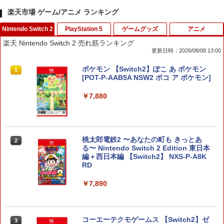
楽天市場 ゲーム/アニメ ランキング
Nintendo Switch 2
PlayStation 5
ゲームグッズ
アニメ
楽天 Nintendo Switch 2 売れ筋ランキング
更新日時：2026/08/08 13:00
ポケモン 【Switch2】ぽこ あ ポケモン
1
[POT-P-AAB5A NSW2 ポコ ア ポケモン]
￥7,880
桃太郎電鉄2 〜あなたの町も きっとあ
2
る〜 Nintendo Switch 2 Edition 東日本
編＋西日本編 【Switch2】 NXS-P-A8K
RD
￥7,890
コーエーテクモゲームス 【Switch2】ゼ
3