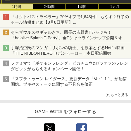
1時間
24時間
1週間
1カ月
「オクトパストラベラー」70%オフで1,643円！ もうすぐ終了の
セール情報まとめ【8月8日更新】
ニンテンドーeショップでは「大神 絶景版」が67%オフで990円
そらザウルスやギャルきち、団長の吉野家Tシャツも！
「hololive Splash T-Party!」全Tシャツラインナップ公開＆オン
ライン販売開始
手塚治虫氏のマンガ「リボンの騎士」を原案とするNetflix映画
「THE RIBBON HERO リボンヒーロー」本日配信開始
ファミマで「ポケモンフレンダ」ピカチュウ&ゼラオラのフレン
ダピックがもらえるキャンペーン開催！
「スプラトゥーン レイダース」更新データ「Ver.1.1.1」が配信
開始。ブキやステージに関する不具合を修正
もっと見る
GAME Watch をフォローする