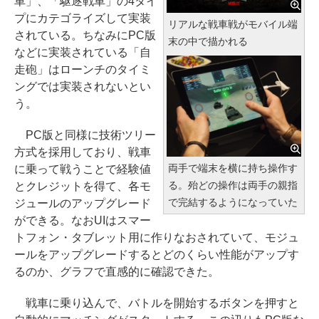
車」、「駆逐戦車」の4タイ
プにカテゴライズして実装
リアルな戦車戦がモバイル端
されている。ちなみにPC版
末の中で描かれる
などに実装されている「自
走砲」はローンチのタイミ
ングでは実装されないとい
う。
PC版と同様に技術ツリー
方式を採用しており、戦車
両手で端末を横に持ち操作す
に乗って戦うことで経験値
る。殆どの操作は両手の親指
とクレジットを得て、各モ
で完結するようになっていた
ジュールのアップグレード
ができる。なおUIはスマー
トフォン・タブレット用に作りなおされていて、モジュ
ールをアップグレードするとどのくらい性能がアップす
るのか、グラフで直感的に確認できた。
戦車に乗り込んで、バトルを開始するボタンを押すと