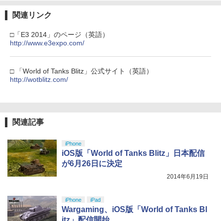
第三章 蛇神 (Amazon.co.jp限定オリジ
ナル三方背収納ケース付きコレクション)
関連リンク
(オリジナル特典:オリジナル巾着＋メー
カー特典:【坤と離】二振りの剣、十翼よ
□「E3 2014」のページ（英語）
り来たる！スタジオ描き下ろしイラスト
http://www.e3expo.com/
ボード付) [Blu-ray]
￥10,780
□ 「World of Tanks Blitz」公式サイト（英語）
http://wotblitz.com/
劇場版「鬼滅の刃」無限城編 第一章 猗
4
窩座再来 完全生産限定版 [Blu-ray]
関連記事
￥8,698
iPhone
iOS版「World of Tanks Blitz」日本配信
が6月26日に決定
『映画 ラブライブ！蓮ノ空女学院スクー
5
2014年6月19日
ルアイドルクラブ Bloom Garden Part
y』Blu-ray（特装限定版）
iPhone
iPad
￥8,589
Wargaming、iOS版「World of Tanks Bl
itz」配信開始