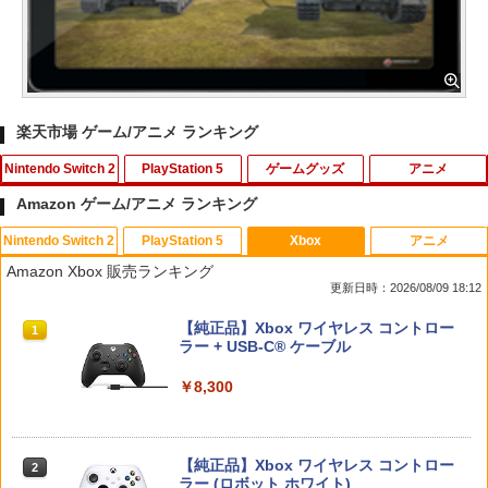
楽天市場 ゲーム/アニメ ランキング
Nintendo Switch 2
PlayStation 5
ゲームグッズ
アニメ
Amazon ゲーム/アニメ ランキング
Nintendo Switch 2
PlayStation 5
Xbox
アニメ
KINGDOM HEARTS Collection [I~III]
【当店独自で＋P10倍★要エントリー】
レトロミニゲームキーホルダー 単品販売
【特典】野生の島のロズ スペシャル・プ
1
1
1
1
Amazon Xbox 販売ランキング
【Switch2】 POT-P-ABU8A
【中古】[PS5] 仁王3 通常版 コーエーテ
※色指定可 カラー全6種 (赤・青・黄・
ライス【Blu-ray】(パウ・パトロールお
更新日時：2026/08/09 18:12
クモゲームス(20260206)
緑・黒・白) レトロゲーム 雑貨 [ 新品 ]
風呂ポスター(A4サイズ)) [ クリス・サン
ダース ]
￥9,900
スプラトゥーン レイダース|オンライン
PlayStation 5 デジタル・エディション
【純正品】Xbox ワイヤレス コントロー
1
1
1
￥5,050
￥480
コード版
日本語専用 Console Language: Japan
ラー + USB-C® ケーブル
￥1,336
ese only (CFI-2200B01)
￥5,832
￥8,300
￥55,000
【特典】KINGDOM HEARTS Collectio
METAL GEAR SOLID : MASTER COLL
指サック スマホゲーム 音げー 手汗対策
2
2
2
n [I~III] Switch2版(【Switch2版購入封
ECTION Vol.2 【PS5】 VH012-J1
ゆびさっく 超高感度 指カバー 操作性ア
【中古】インサイド・ヘッド MovieNEX
2
入特典】キーブレード「LONG NIGHT
ップ タッチ感 通気性/伸縮性/快適性/耐摩
BD+DVDセット 【ブルーレイ】／エイミ
(ロングナイト)」)
【純正品】Xbox ワイヤレス コントロー
耗性/洗濯可能 ゲーム体験 スマホ/タブレ
ー・ポーラーブルーレイ／海外アニメ・
2
￥5,610
スプラトゥーン レイダース -Switch2
Beast of Reincarnation -PS5 【特典】
ラー (ロボット ホワイト)
2
ット 全機種対応 反応早い 指スリーブ 超
定番スタジオ
2