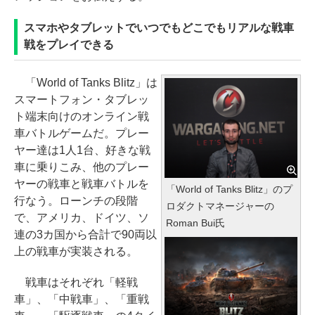
スマホやタブレットでいつでもどこでもリアルな戦車
戦をプレイできる
「World of Tanks Blitz」は
スマートフォン・タブレッ
ト端末向けのオンライン戦
車バトルゲームだ。プレー
ヤー達は1人1台、好きな戦
車に乗りこみ、他のプレー
ヤーの戦車と戦車バトルを
「World of Tanks Blitz」のプ
行なう。ローンチの段階
ロダクトマネージャーの
で、アメリカ、ドイツ、ソ
Roman Bui氏
連の3カ国から合計で90両以
上の戦車が実装される。
戦車はそれぞれ「軽戦
車」、「中戦車」、「重戦