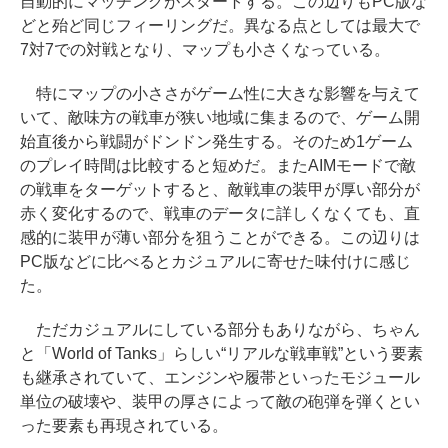
自動的にマッチングがスタートする。この辺りもPC版な
どと殆ど同じフィーリングだ。異なる点としては最大で
7対7での対戦となり、マップも小さくなっている。
特にマップの小ささがゲーム性に大きな影響を与えて
いて、敵味方の戦車が狭い地域に集まるので、ゲーム開
始直後から戦闘がドンドン発生する。そのため1ゲーム
のプレイ時間は比較すると短めだ。またAIMモードで敵
の戦車をターゲットすると、敵戦車の装甲が厚い部分が
赤く変化するので、戦車のデータに詳しくなくても、直
感的に装甲が薄い部分を狙うことができる。この辺りは
PC版などに比べるとカジュアルに寄せた味付けに感じ
た。
ただカジュアルにしている部分もありながら、ちゃん
と「World of Tanks」らしい“リアルな戦車戦”という要素
も継承されていて、エンジンや履帯といったモジュール
単位の破壊や、装甲の厚さによって敵の砲弾を弾くとい
った要素も再現されている。