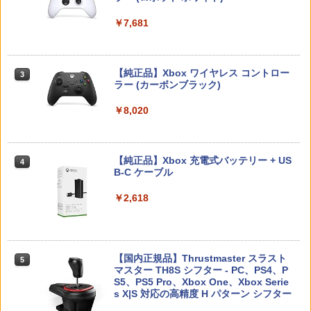
プロダクトコード 封入
薄銀繊維・4個セット
￥9,900
￥6,447
￥7,681
￥1,771
￥7,286
￥528
GRANBLUE FANTASY: Relink - Endles
3
任天堂 【Switch2】Joy-Con 2 (L) ライ
s Ragnarok PS5版
3
トパープル/(R) ライトグリーン [BEE-A-
【純正品】Xbox ワイヤレス コントロー
劇場版 名探偵コナン ベイカー街(ストリ
3
3
JABAB NSW2 ジョイコン2 パ-プルグリ-
ラー (カーボンブラック)
【中古】リディー&スールのアトリエ ~
ート)の亡霊/アニメーション[Blu-ray]
￥5,890
3
Nintendo Switch 2(日本語・国内専用)
【純正品】ディスクドライブ(CFI-ZDD1
3
ン]
3
不思議な絵画の錬金術士~ (初回封入特典
【返品種別A】
J) PlayStation 5
(マリー&エリーなりきりコスチュームDL
￥8,020
￥55,491
C) 同梱)
￥9,980
￥2,838
￥11,849
コナミデジタルエンタテインメント 【J
￥770
4
oshinオリジナル特典付】【PS5】SILE
【純正品】Xbox 充電式バッテリー + US
4
NT HILL: Townfall [ELJM-30996 PS5
【ダイヤ・プラチナ会員様限定！エント
B-C ケーブル
【中古】 うる星やつら2 ビューティフ
4
4
サイレントヒル タウンフォ-ル]
【純正品】DualSense ワイヤレスコン
リーでポイント10倍！】【新品】任天堂
ニンテンドープリペイド番号 9000円|オ
4
ル・ドリーマー デジタルリマスター版 B
4
トローラー ミッドナイト ブラック(CFI-
Nintendo Switch 2 Proコントローラー
ンラインコード版
送料無料【液晶 ミニ ゲーム機 キー
lu-ray / 東宝 [Blu-ray]【ネコポス発送】
￥2,618
4
ZCT2J01)
BEE-A-FSSKA
￥6,350
ホルダー ROCKET 6cm】おもしろ雑
貨 ゲームウォッチ 景品 粗品 携
￥9,000
￥3,870
￥10,737
帯 GAME 暇つぶし ミニゲーム 携
￥10,700
帯 ポータブル ボケ防止 ボタン電
池 携帯ゲーム 平成レトロ レトロ
スクウェア・エニックス ファイナルファ
【国内正規品】Thrustmaster スラスト
5
5
テトリス ブロックくずし シューティ
ンタジー レゾナンス【PS5】 ELJM3096
マスター TH8S シフター - PC、PS4、P
ニンテンドープリペイド番号 5000円|オ
パプリカ【Blu-ray】 [ 筒井康隆 ]
5
5
ング ゲーム
4 [ELJM30964]
【純正品】DualSense ワイヤレスコン
S5、PS5 Pro、Xbox One、Xbox Serie
＼マラソンは特別価格／2026年版 GuliK
ンラインコード版
5
5
トローラー(CFI-ZCT2J)
s X|S 対応の高精度 H パターン シフター
it TT Max コントローラー TMR switch2
￥3,954
￥980
スイッチ2 コントローラー Hyperlink2 B
￥6,510
￥5,000