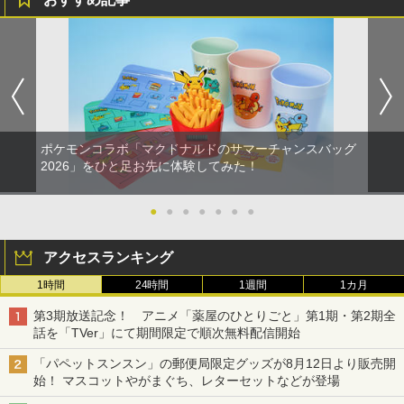
ポケモンコラボ「マクドナルドのサマーチャンスバッグ
2026」をひと足お先に体験してみた！
●
●
●
●
●
●
●
アクセスランキング
1時間
24時間
1週間
1カ月
第3期放送記念！ アニメ「薬屋のひとりごと」第1期・第2期全
話を「TVer」にて期間限定で順次無料配信開始
「パペットスンスン」の郵便局限定グッズが8月12日より販売開
始！ マスコットやがまぐち、レターセットなどが登場