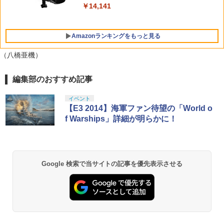
luetooth 無線 有線 128マクロ マクロル
￥10,737
￥14,141
ープ Switch 2 スリープ解除 ワイヤレス
1000Hz 連射 PC Android ios 対応 ゲー
ムパッド 競技用 TTMax 送料無料
【セット商品】Minecraft ぷっくりっ
5
Amazonランキングをもっと見る
たいシール ウーパールーパー + Minecr
aft ぷっくりったいシール 集合
￥11,500
（八橋亜機）
￥1,210
編集部のおすすめ記事
劇場版「鬼滅の刃」無限城編 第一章 猗
1
窩座再来 通常版 [Blu-ray]
イベント
￥3,982
【E3 2014】海軍ファン待望の「World o
f Warships」詳細が明らかに！
劇場版「鬼滅の刃」無限城編 第一章 猗
2
窩座再来 通常版 [DVD]
Google 検索で当サイトの記事を優先表示させる
￥3,523
【Amazon.co.jp限定】劇場版モノノ怪
3