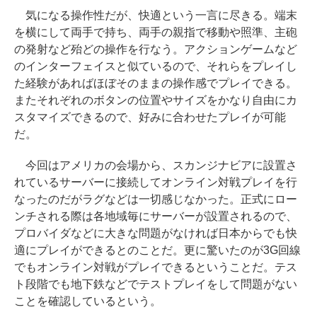
気になる操作性だが、快適という一言に尽きる。端末
を横にして両手で持ち、両手の親指で移動や照準、主砲
の発射など殆どの操作を行なう。アクションゲームなど
のインターフェイスと似ているので、それらをプレイし
た経験があればほぼそのままの操作感でプレイできる。
またそれぞれのボタンの位置やサイズをかなり自由にカ
スタマイズできるので、好みに合わせたプレイが可能
だ。
今回はアメリカの会場から、スカンジナビアに設置さ
れているサーバーに接続してオンライン対戦プレイを行
なったのだがラグなどは一切感じなかった。正式にロー
ンチされる際は各地域毎にサーバーが設置されるので、
プロバイダなどに大きな問題がなければ日本からでも快
適にプレイができるとのことだ。更に驚いたのが3G回線
でもオンライン対戦がプレイできるということだ。テス
ト段階でも地下鉄などでテストプレイをして問題がない
ことを確認しているという。