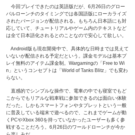
今回プレイできたのは英語版だが、6月26日のグロー
バルローンチのタイミングでは各国語版にローカライズ
されたバージョンが配信される。もちろん日本語にも対
応していて、チュートリアルやゲーム内のテキストなど
は全て日本語化されるとのことなので安心して欲しい。
Android版も現在開発中で、具体的な日時までは見えて
いないが配信される予定だという。課金モデルは基本プ
レイ無料のアイテム課金制。Wargamingの「Free to Wi
n」というコンセプトは「World of Tanks Blitz」でも変わ
らない。
直感的でシンプルな操作で、電車の中でも寝室でもど
こからでもリアルな戦車戦に参加できるのは面白い体験
だった。しかもスマートフォンやタブレットという一般
に普及している端末で遊べるので、これまでゲームが動
くPCやXbox 360を持っていなかったユーザーも多く参
戦することだろう。6月26日のワールドローンチが今か
ら楽しみだ。