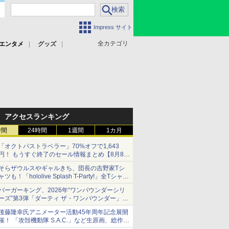
Impress サイト
全カテゴリ
エンタメ
グッズ
アクセスランキング
時間
24時間
1週間
1カ月
「オクトパストラベラー」70%オフで1,643
円！ もうすぐ終了のセール情報まとめ【8月8日
更新】
そらザウルスやギャルきち、団長の吉野家Tシ
ニンテンドーeショップでは「大神 絶景版」が
ャツも！「hololive Splash T-Party!」全Tシャツ
67%オフで990円
ラインナップ公開＆オンライン販売開始
バーガーキング、2026年“ワンパウンダーシリ
ーズ”第3弾「ダーティ ザ・ワンパウンダー」を
8月7日発売
後藤隆幸氏アニメーター活動45年周年記念展開
「特製ガーリックマヨソース」を使用した超大
催！ 「攻殻機動隊 S.A.C.」など生原画、総作画
型チーズバーガー
監督修正が展示