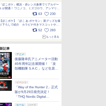
「ぽこポケ」横浜・赤レンガ倉庫でリアルゲー
トが開通！ ワニノコ、ミズゴロウ、アシマリ登
場シーンをレポート pic.x.com/LDgEByVl6D
63
230
7
7
7
8
8
8
9
9
9
10
10
10
【ぽこポケ】「ぽこ あ ポケモン」新グッズを撮
り下ろしで紹介 カラビナ付きマスコットやス
クエアポーチが仲間入り
52
283
pic.x.com/XmVAgBxaW5
もっと見る
新記事
 2] ぽこ あ ポケモン エキスパンションパス（ダウンロード版）※3,200ポイントまでご利用可
うぶつの森
タラクテ
-吉原大
在庫あり[メール便OK]
【特典】Beast of
ミュージカル「忍たま
amiibo ノワールデデデ
カプコン 【PS5】バイ
【送料無料】[限定版]
【特典】進撃の巨人
【楽天ブックス限定特
【楽天ブックス限定先
ゼルダの伝
バンダイナ
【楽天ブッ
アニメ
リパッド
インメン
生産限定
【新品】Samsung
Reincarnation(【永久
乱太郎」六年生単独ラ
&ハイドラ（カービィ
オハザード レクイエ
[先着特典付]劇場版
3 Switch2版(【早期
典】ステューピッド・
着特典+先着特典】新
オブ ザ 
ーテインメ
巻購入特典
後藤隆幸氏アニメーター活動
intendo
典付】
】 [ 杉田
microSD Express
封入特典】プロダクト
イブ～ROKUTAN
のエアライダーシリー
ム 通常版 [ELJM-
「鬼滅の刃」無限城編
購入封入特典】DLC)
ネバー・ダイズ(ステッ
劇場版銀魂 -吉原大炎
Nintendo 
COMBAT 
特典+他】
45年周年記念展開催！ 「攻
IYライフ
l’s
Card 256GB for
コード)
Zepp Tour～【Blu-
ズ）
30814 PS5 バイオハザ-
第一章 猗窩座再来(完
カー)
上ー (完全生産限定版)
Edition[N
OF THEV
降のお取り
￥8,200
￥7,632
￥8,508
￥8,250
￥7,640
￥9,570
￥8,518
￥7,689
￥9,900
￥8,678
￥8,310
￥9,900
CJS-
Nintendo Switch 2 (ス
ray】 [ (ミュージカル)
ド レクイエム ツウジョ
全生産限定版)【Blu-
【Blu-ray】(アニメ描
Switch 2]
ELJM3090
ゼロから始
殻機動隊 S.A.C.」など生原
マ-ベルズ
イッチ2)
]
ウ]
ray】/アニメーション
きおろしイラスト使用
[ELJM3090
生活 4th s
画、総作画監督修正が展示
[Blu-ray]【返品種別
トートバッグ(神威・阿
1【Blu-r
A】
伏兎)+描きおろしミニ
ルA5キャ
イベント
キャラステッカー) [ 杉
ラフ+長月
「Way of the Hunter 2」正式
田智和 ]
ろし小説+
版が9月29日発売決定！
下ろしA3
ー) [ 長月
「THQ Nordic Digital
Showcase 2026」まとめ
セール
ハード