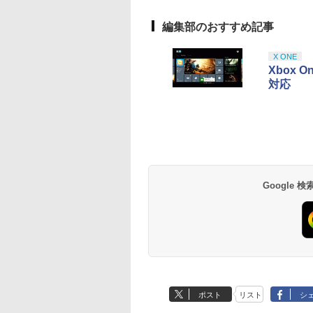
10
10
10
10
1
1
1
1
2
2
2
2
編集部のおすすめ記事
X ONE
Xbox
対応
テンドープリペイ
イステーション ス
eSir G7 SE 有線
トよ永遠に
ニンテンドープリペイ
【Amazon.co.jp限
8BitDo M30 Xboxシリ
【Amazon.co.jp限
スプラトゥーン レイダ
PlayStation 5 デジタ
【純正品】Xbox ワイ
劇場版「鬼滅の刃」無
スプラトゥーン レイ
Beast of
【純正品】Xbox ワ
劇場版「鬼滅の刃」
号 2000円|オンラ
チケット 15,000円
ムコントローラー
EL3199 7 [Blu-
ド番号 3000円|オンラ
定】 Logicool G ハン
ーズX | S、Xbox
定】劇場版「僕の心の
ース|オンラインコード
ル・エディション 日本
ヤレス コントローラー
限城編 第一章 猗窩座再
ース -Switch2
Reincarnation -PS5
ヤレス コントローラ
限城編 第一章 猗窩
コード版
ンラインコード版
X Series X|S
インコード版
コン G923 グランツー
One、およびWindows
ヤバイやつ」 Blu-
版
語専用 Console
+ USB-C® ケーブル
来 通常版 [Blu-ray]
【特典】プロダクト
(ロボット ホワイト)
来 通常版 [DVD]
￥6,446
X One Windows
リスモ7 Forza
の有線コントローラー
ray（Amazon.co.jp特
Language: Japanese
ード 封入
000
,000
499
760
￥3,000
￥38,800
￥4,590
￥8,800
￥5,832
￥55,000
￥8,300
￥3,982
￥7,286
￥7,681
￥3,523
/11用 PCコントロー
Horizon 6 G923d
6ボタンレイアウト - 正
典：Blu-rayスリーブケ
only (CFI-2200B01)
ゲームパッド ホー
式にライセンスされて
ース） [Blu-ray]
フェクトスティッ
います
Google
3.5mmオーディオ
ック付き
ポスト
リスト
シ