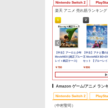
Nintendo Switch 2
PlaySta
楽天 アニメ 売れ筋ランキング
10
10
10
1
1
1
1
2
2
2
2
3,200ポイントまでご利用可
典】進撃の巨人
天ブックス限定特
天ブックス限定先
ゼルダの伝説 ブレス
バンダイナムコエンタ
【楽天ブックス限定全
【中古】Nintendo
【特典】真・三國無双2
【中古】大乱闘スマッ
【中古】アーロと少年
【特典】デジモンス
【特典】SILENT HIL
【中古】アッコにお
【中古】アナと雪の
Switch2版(【早期
ステューピッド・
典+先着特典】新
オブ ザ ワイルド
ーテインメント ACE
巻購入特典+全巻購入
Switch2ソフト マリオ
with 猛将伝
シュブラザーズX
MovieNEX [純正ブルー
ーリー タイムストレ
Townfall(【早期購
かせ!ブレインショッ
王 MovieNEX BD+D
封入特典】DLC)
ー・ダイズ(ステッ
版銀魂 -吉原大炎
Nintendo Switch 2
COMBAT 8： WINGS
特典+他】【発売日以
テニス フィーバー【一
Remastered PS5版
レイ＋純正ケース]
ジャー Switch2版(
入特典】DLCチラシ)
セット 【ブルーレイ
￥350
￥350
)
 (完全生産限定版)
Edition[Nintendo
OF THEVE【PS5】
降のお取り寄せ】Re:
宮店】
(【早期購入封入特典】
期購入封入特典】プ
／クリステン・ベル
518
689
900
￥8,678
￥8,310
￥9,900
￥6,900
￥6,358
￥780
￥6,943
￥6,507
￥806
lu-ray】(アニメ描
Switch 2] / ゲーム
ELJM30901
ゼロから始める異世界
「赤兎鐙『真・三國無
オーダーパック＋「
ルーレイ／海外アニ
ろしイラスト使用
[ELJM30901]
生活 4th season
双2』レトロスタイル」
ジモンカードゲーム
メ・定番スタジオ
トバッグ(神威・阿
1【Blu-ray】(オリジナ
DLC)
プレイアブルカード)
)+描きおろしミニ
ルA5キャラファイング
ラステッカー) [ 杉
ラフ+長月達平書き下
Amazon ゲーム/アニメ ラン
和 ]
ろし小説+アニメ描き
下ろしA3クリアポスタ
Nintendo Switch 2
PlaySta
ー) [ 長月達平 ]
（中村聖司）