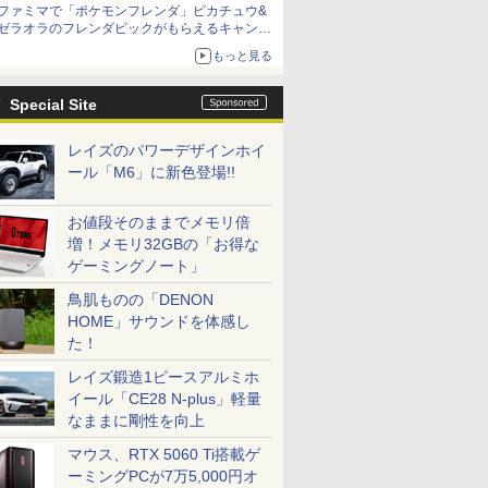
ファミマで「ポケモンフレンダ」ピカチュウ&
ゼラオラのフレンダピックがもらえるキャンペ
ーン開催！
もっと見る
Special Site
レイズのパワーデザインホイ
ール「M6」に新色登場!!
お値段そのままでメモリ倍
増！メモリ32GBの「お得な
ゲーミングノート」
鳥肌ものの「DENON
HOME」サウンドを体感し
た！
レイズ鍛造1ピースアルミホ
イール「CE28 N-plus」軽量
なままに剛性を向上
マウス、RTX 5060 Ti搭載ゲ
ーミングPCが7万5,000円オ