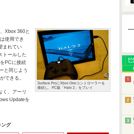
Xbox 360と
では使用でき
望まれてい
ストールした
ーをPCに接続
ラーと同じよう
とができる。
Surface ProにXbox Oneコントローラーを
接続し、PC版「Halo 2」をプレイ
なく、アーリ
s Updateを
キング