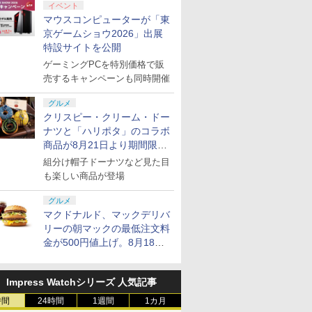
イベント
マウスコンピューターが「東
京ゲームショウ2026」出展
特設サイトを公開
ゲーミングPCを特別価格で販
売するキャンペーンも同時開催
グルメ
クリスピー・クリーム・ドー
ナツと「ハリポタ」のコラボ
商品が8月21日より期間限定
で発売
組分け帽子ドーナツなど見た目
も楽しい商品が登場
グルメ
マクドナルド、マックデリバ
リーの朝マックの最低注文料
金が500円値上げ。8月18日
より1,500円から受付
Impress Watchシリーズ 人気記事
時間
24時間
1週間
1カ月