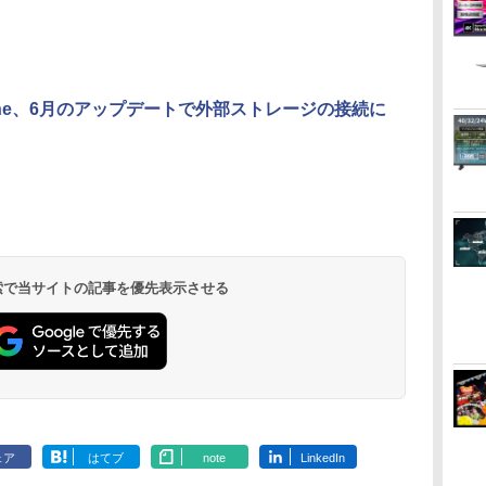
3
3
3
3
4
4
4
4
5
5
5
5
6
6
6
6
 One、6月のアップデートで外部ストレージの接続に
ダ
イ
無
Nintendo Switch 2(日
【純正品】ディスクド
【純正品】Xbox ワイ
【Amazon.co.jp限
ニンテンドープリペイ
【純正品】DualSense
【純正品】Xbox 充電
劇場版「鬼滅の刃」無
ニンテンドープリペイ
【純正品】DualSense
【国内正規品】
【Amazon.co.jp限
ニンテンドー
プレイステー
【純正品】Xbox
『映画 ラブ
ー
座再
本語・国内専用)
ライブ(CFI-ZDD1J)
ヤレス コントローラー
定】劇場版モノノ怪 第
ド番号 9000円|オンラ
ワイヤレスコントロー
式バッテリー + USB-C
限城編 第一章 猗窩座
ド番号 5000円|オンラ
ワイヤレスコントロー
Thrustmaster スラス
定】劇場版モノノ怪 第
ド番号 1000
トアチケット 10
ワイヤレス 
ノ空女学院ス
コ
PlayStation 5
(カーボンブラック)
三章 蛇神
インコード版
ラー ミッドナイト ブ
ケーブル
再来 完全生産限定版
インコード版
ラー(CFI-ZCT2J)
トマスター TH8S シフ
三章 蛇神 (オリジナル
インコード版
オンラインコ
ラー Series 2
イドルクラブ B
￥55,491
(Amazon.co.jp限定オ
ラック(CFI-ZCT2J01)
[Blu-ray]
ター - PC、PS4、
特典:オリジナル巾着＋
Edition (ホ
Garden Part
￥11,980
￥8,020
￥10,780
￥9,000
￥10,737
￥2,618
￥8,698
￥5,000
￥10,737
￥14,141
￥8,800
￥1,000
￥10,000
￥18,500
￥8,589
リジナル三方背収納ケ
PS5、PS5 Pro、Xbox
メーカー特典:【坤と
ray（特装限
ース付きコレクション)
One、Xbox Series X|S
離】二振りの剣、十翼
(オリジナル特典:オリ
対応の高精度 H パター
より来たる！スタジオ
 検索で当サイトの記事を優先表示させる
ジナル巾着＋メーカー
ン シフター
描き下ろしイラストボ
特典:【坤と離】二振り
ード付) [DVD]
の剣、十翼より来た
る！スタジオ描き下ろ
しイラストボード付)
[Blu-ray]
ェア
はてブ
note
LinkedIn