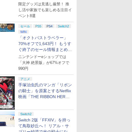
集】
限定グッズは見逃し厳禁！ 推
し活や家族でも楽しめる注目イ
ベント8選
セール
PS5
PS4
Switch2
WIN
「オクトパストラベラー」
70%オフで1,643円！ もうす
ぐ終了のセール情報まとめ
【8月8日更新】
ニンテンドーeショップでは
「大神 絶景版」が67%オフで
990円
アニメ
手塚治虫氏のマンガ「リボン
の騎士」を原案とするNetflix
映画「THE RIBBON HERO
リボンヒーロー」本日配信開
始
Switch2
Switch 2版「FFXIV」を持っ
て鳥取砂丘へ！ リアル・サ
ゴリー砂漠で光の戦士になっ