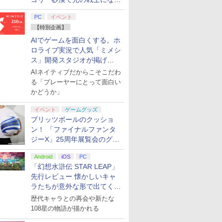
てみた
PC
イベント
【特別企画】
AIでゲームを面白くする。ホ
ロライブ実況で人気「ミメシ
ス」開発スタジオが掲げ
る“AI活用の信念”とは？【講
AIネイティブだからこそこだわ
演レポート】
る「プレーヤーにとって面白い
かどうか」
イベント
ゲームグッズ
ブリッツボールのクッショ
ン！ 「ファイナルファンタ
ジーX」25周年展覧会のグッ
ズ情報が公開
Android
iOS
PC
「幻想水滸伝 STAR LEAP」
先行レビュー 懐かしいキャ
ラたちが意外な形で出てくる
シリーズ完全新作！
歴代キャラとの再会や新たな
108星の物語が描かれる