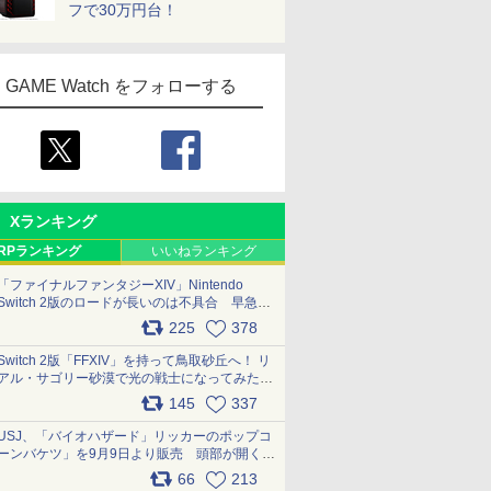
フで30万円台！
GAME Watch をフォローする
Xランキング
RPランキング
いいねランキング
「ファイナルファンタジーXIV」Nintendo
Switch 2版のロードが長いのは不具合 早急に
アップデートできるよう対応中
225
378
pic.x.com/s9S3nRCAGa
Switch 2版「FFXIV」を持って鳥取砂丘へ！ リ
アル・サゴリー砂漠で光の戦士になってみた
pic.x.com/qyOfL2uv1n
145
337
USJ、「バイオハザード」リッカーのポップコ
ーンバケツ」を9月9日より販売 頭部が開く仕
組み。味は恐怖を堪のう「味噌フレーバー」
66
213
pic.x.com/81MuXGahVM