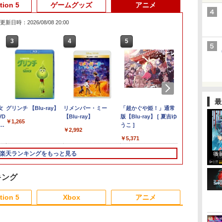
tion 5
ゲームグッズ
アニメ
更新日時：2026/08/08 20:00
6
3
3
3
3
4
4
4
4
5
5
5
5
6
6
6
最
[Switch
ト
L:
ま
女
桃太郎電鉄2 〜あなた
ステューピッド・ネバ
【中古】ラストストー
グリンチ 【Blu-ray】
【特典】ドラゴンクエ
【当店独自で＋P10倍
【中古】不思議のダン
リメンバー・ミー
【特典】ほの暮しの
コナミデジタルエンタ
【中古】Nintendo マ
「超かぐや姫！」通常
あつまれ ど
ソニー・イン
新劇場版銀魂 
ン
入封
ク
VD
の町も きっとある〜
ー・ダイズ
リー(特典なし) - Wii
ストVII Reimagined
★要エントリー】【中
ジョン 風来のシレン
【Blu-ray】
庭 switch2版(【初回
テインメント 【PS5】
リオカート8 デラック
版【Blu-ray】 [ 夏吉ゆ
ワイヤレスホ
ィブエンタテ
炎上ー (完全
￥4,400
￥1,265
【早
】
Nintendo Switch 2
NintendoSwitch2版
古】[PS5] アサシン ク
DS
外付特典】切り取れる
プロ野球スピリッツ
ス 【Nintendo
うこ ]
TURBO for N
ト 【封入特
版)【Blu-ray
￥6,535
￥350
￥2,992
レ
ブ
Edition 東日本編＋西
(40周年スライムアクリ
リード ブラック フラ
クリアカード)
2026 [ELJM-30940
Switch】【アリオ倉
Switch 2 D
【PS5】Marve
智和 ]
￥7,890
￥7,987
￥6,780
￥1,078
￥8,118
￥7,440
￥4,500
￥5,371
￥8,158
￥7,630
￥7,722
デ
日本編 【Switch2】
ルチャーム)
ッグ RE:シンクロ
PS5 プロヤキュウスピ
敷】保証期間1週間
Wolverine [E
」
NXS-P-A8KRD
(ASSASSIN'S CREED
リッツ 2026]
00055 PS5 
楽天ランキングをもっと見る
BLACK FLAG RE:
ウルヴァリン]
SYNCED) Ubisoft(ユ
ービーアイソフト)
キング
(20260709)
tion 5
Xbox
アニメ