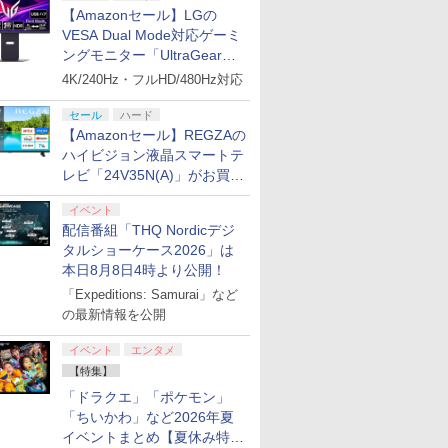
【Amazonセール】LGの
7
7
7
7
8
8
8
8
9
9
9
9
10
10
10
10
VESA Dual Mode対応ゲーミ
ングモニター「UltraGear
27G850A-B」がお買い得！
4K/240Hz・フルHD/480Hz対応
セール
ハード
【Amazonセール】REGZAの
ハイビジョン液晶スマートテ
プリペイ
ション ス
 Elite
ライブ！蓮
ぽこ あ ポケモン エキ
PlayStation 5 デジタ
GameSir G7 HE 有線
劇場版「鬼滅の刃」無
ニンテンドープリペイ
プレイステーション ス
HyperX Clutch
【Amazon.co.jp限
ニンテンドープリペイ
プレイステーション ス
GameSir G7 SE 有線
ヤマトよ永遠に
ニンテンド
【Amazon.
8BitDo M
【Amazon.
レビ「24V35N(A)」がお買い
円|オンラ
,000円|
コントロー
クールア
スパンションパス|オン
ル・エディション 日本
ゲームコントローラー
限城編 第一章 猗窩座再
ド番号 500円|オンライ
トアチケット 3,000円|
Gladiate Xbox公式ラ
定】劇場版モノノ怪 第
ド番号 2000円|オンラ
トアチケット 15,000円
ゲームコントローラー
REBEL3199 7 [Blu-
ド番号 30
定】 Logic
ーズX | S
定】劇場版
ード版
 Core
loom
ラインコード版
語専用 (CFI-2200B01)
XBOX Series X|S
来 完全生産限定版
ンコード版
オンラインコード版
イセンス ゲーミング コ
三章 蛇神 (オリジナル
インコード版
|オンラインコード版
XBOX Series X|S
ray]
インコード
コン G92
One、およ
ヤバイやつ」
得！
ワイト)
y』Blu-
+ ディスクドライブ
XBOX One Windows
[DVD]
ントローラー 有線 日本
特典:オリジナル巾着＋
XBOX One Windows
リスモ7 Fo
の有線コン
ray（Amaz
イベント
￥4,400
￥66,980
￥7,999
￥7,828
￥500
￥3,000
￥4,980
￥9,900
￥2,000
￥15,000
￥6,499
￥8,760
￥3,000
￥38,800
￥4,590
￥8,800
定版）
(CFI-ZDD1J) セット
10/11用 PCコントロー
正規代理店品 6L366AA
メーカー特典:【坤と
10/11用 PCコントロー
Horizon 6
6ボタンレイ
典：Blu-
配信番組「THQ Nordicデジ
ラーゲームパッド ホー
離】二振りの剣、十翼
ラーゲームパッド ホー
式にライセ
ース） [Blu
タルショーケース2026」は
ル効果スティック付き
より来たる！スタジオ
ルエフェクトスティッ
います
本日8月8日4時より公開！
ビデオゲームコントロ
描き下ろしイラストボ
クと3.5mmオーディオ
「Expeditions: Samurai」など
ーラー（ブラック）
ード付) [Blu-ray]
ジャック付き
の最新情報を公開
イベント
エンタメ
【特集】
「ドラクエ」「ポケモン」
「ちいかわ」など2026年夏
イベントまとめ【夏休み特