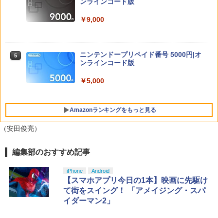
ダービースタリオン2 【Switch2】 POT-
ンラインコード版
u-ray】(マイクロファイバークロス(約20
4
P-AB73A
0mm×200mm)) [ (アニメーション) ]
￥9,000
￥8,582
￥12,540
【中古】アルティメット ヒッツ ドラッ
5
グ オン ドラグーン2 -封印の紅, 背徳の
黒-
ニンテンドープリペイド番号 5000円|オ
5
ンラインコード版
【楽天ブックス限定先着特典+先着特
￥809
5
【新品】【NS2】コットンロックウィズ
5
典】【数量限定グッズ】新劇場版銀魂 -
ユー コットンシリーズ35周年記念特別限
吉原大炎上ー (完全生産限定版)【Blu-ra
￥5,000
定版 [Switch2版][在庫品]
y】(800p 超！B5 角背上製本 絵コンテブ
ック)(アニメ描きおろしイラスト使用ト
￥11,010
ートバッグ(神威・阿伏兎)+描きおろしミ
Amazonランキングをもっと見る
ニキャラステッカー) [ 杉田智和 ]
（安田俊亮）
￥14,850
編集部のおすすめ記事
PlayStation 5 デジタル・エディション
【純正品】Xbox ワイヤレス コントロー
【Amazon.co.jp限定】劇場版モノノ怪
1
1
1
日本語専用 Console Language: Japan
ラー + USB-C® ケーブル
第三章 蛇神 (Amazon.co.jp限定オリジ
ese only (CFI-2200B01)
ナル三方背収納ケース付きコレクション)
iPhone
Android
(オリジナル特典:オリジナル巾着＋メー
￥8,300
【スマホアプリ今日の1本】映画に先駆け
カー特典:【坤と離】二振りの剣、十翼よ
￥55,000
て街をスイング！ 「アメイジング・スパ
り来たる！スタジオ描き下ろしイラスト
イダーマン2」
ボード付) [Blu-ray]
Xbox プリペイドカード 5,000円 デジタ
2