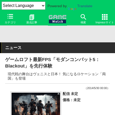
Powered by
Translate
カテゴリ
過去記事
検索
Impressサイト
ニュース
ゲームロフト最新FPS「モダンコンバット5：
Blackout」を先行体験
現代戦の舞台はヴェニスと日本！ 気になるロケーション「両
国」も登場
（2014/5/30 00:00）
配信 未定
価格：未定