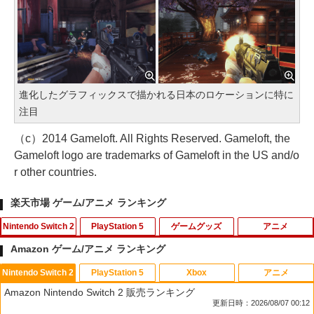
進化したグラフィックスで描かれる日本のロケーションに特に
注目
（c）2014 Gameloft. All Rights Reserved. Gameloft, the
Gameloft logo are trademarks of Gameloft in the US and/o
r other countries.
楽天市場 ゲーム/アニメ ランキング
Nintendo Switch 2
PlayStation 5
ゲームグッズ
アニメ
Amazon ゲーム/アニメ ランキング
Nintendo Switch 2
PlayStation 5
Xbox
アニメ
PlayVital 新型Switch2対応 親指グリッ
【中古】四女神オンライン CYBER DIM
「お隣の天使様にいつの間にか駄目人間
1
1
1
Amazon Nintendo Switch 2 販売ランキング
プキャップ 4個セット ジョイコン対応シ
ENSION NEPTUNE - PS4
にされていた件2」Vol.3【Blu-ray】 [ 佐
更新日時：2026/08/07 00:12
リコン素材 快適フィット スイッチ2対応
伯さん ]