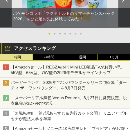
ポケモンコラボ「マクドナルドのサマーチャンスバッグ
2026」をひと足お先に体験してみた！
●
●
●
●
●
●
●
アクセスランキング
1時間
24時間
1週間
1カ月
【Amazonセール】REGZAの4K Mini LED液晶TVがお買い得。
55V型、65V型、75V型の2026年モデルがラインナップ
バーガーキング、2026年“ワンパウンダーシリーズ”第3弾「ダー
ティ ザ・ワンパウンダー」を8月7日発売
「特製ガーリックマヨソース」を使用した超大型チーズバーガー
「スーパーリアル麻雀 Venus Returns」8月27日に発売決定。脱
衣麻雀が3D×VRで復活
発売から2週間は20%オフになるセールが実施
「無職転生III」第7話あらすじ＆先行カット公開！ リニアとプル
セナが魔法大学を卒業
【Amazonセール】ソニーの4K液晶テレビ「ブラビア」がお買い