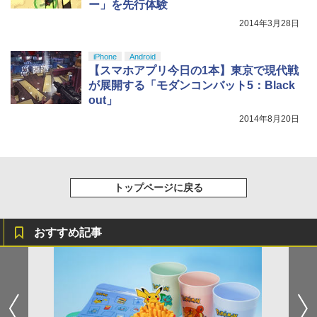
ー」を先行体験
￥8,020
￥10,737
2014年3月28日
【Amazon.co.jp限定】劇場版モノノ怪
5
第三章 蛇神 (オリジナル特典:オリジナル
iPhone
Android
巾着＋メーカー特典:【坤と離】二振りの
【スマホアプリ今日の1本】東京で現代戦
剣、十翼より来たる！スタジオ描き下ろ
が展開する「モダンコンバット5：Black
しイラストボード付) [Blu-ray]
out」
￥9,900
2014年8月20日
トップページに戻る
おすすめ記事