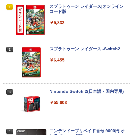
滑り止めスティックカバー
￥350
スプラトゥーン レイダース|オンライン
1
￥7,821
コード版
￥990
￥5,832
【中古】おいでよ どうぶつの森
スーパーの裏でヤニ吸うふたり Vol.1【B
2
2
【当店独自で＋P10倍★要エントリー】
lu-ray】 [ 地主 ]
2
【新品即納】[ACC][Switch2] まるごと
￥350
収納バッグ for Nintendo Swich 2(ニン
￥8,494
スプラトゥーン レイダース -Switch2
2
テンドースイッチ2) メタモン 任天堂ラ
イセンス商品 HORI(NSX-164)(2026071
￥6,455
6)
【楽天ブックス限定全巻購入特典】春夏
【中古】アイドルマスター アニメ& G4
3
3
￥6,980
秋冬代行者 春の舞 四（完全生産限定
U!パック VOL.4
版）【Blu-ray】(イラスト入りクリアポ
ーチ+ミニキャラペアアクリルキーホル
￥426
ダー4 種セット) [ 暁佳奈 ]
Nintendo Switch 2(日本語・国内専用)
3
ELDEN RING Tarnished Edition 【Swit
3
ch2】 POT-P-AAF6C
￥12,100
￥55,603
￥7,757
【中古】カセキホリダー ムゲンギア
4
【楽天ブックス限定先着特典】最終楽章
4
￥531
響け！ユーフォニアム 前編 (数量限定 新
ニンテンドープリペイド番号 9000円|オ
規シーンコンテ集&UHD付き特装版)【Bl
4