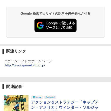
￥10,780
Beast of Reincarnation -PS5 【特典】
ルコード 【旧 Xbox ギフトカード】 [オ
2
プロダクトコード 封入
ンラインコード]
Google 検索で当サイトの記事を優先表示させる
￥7,286
￥5,000
劇場版「鬼滅の刃」無限城編 第一章 猗
2
窩座再来 通常版 [Blu-ray]
￥3,964
【純正品】Xbox ワイヤレス コントロー
3
【純正品】ディスクドライブ(CFI-ZDD1
ラー (ロボット ホワイト)
3
J) PlayStation 5
￥7,681
￥11,849
関連リンク
劇場版「鬼滅の刃」無限城編 第一章 猗
3
窩座再来 通常版 [DVD]
□ゲームロフトのホームページ
【純正品】Xbox 充電式バッテリー + US
http://www.gameloft.co.jp/
4
￥3,523
【純正品】DualSense ワイヤレスコン
B-C ケーブル
4
トローラー ミッドナイト ブラック(CFI-
ZCT2J01)
￥2,618
￥10,737
関連記事
劇場版「鬼滅の刃」無限城編 第一章 猗
4
窩座再来 完全生産限定版 [Blu-ray]
iPhone
Android
【純正品】Xbox ワイヤレス コントロー
5
アクション＆ストラテジー「キャプテ
￥8,698
【純正品】DualSense ワイヤレスコン
ラー (カーボンブラック)
5
ン・アメリカ：ウィンター・ソルジャ
トローラー(CFI-ZCT2J)