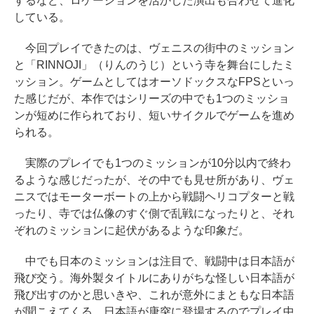
するなど、ロケーションを活かした演出も合わせて進化
している。
今回プレイできたのは、ヴェニスの街中のミッション
と「RINNOJI」（りんのうじ）という寺を舞台にしたミ
ッション。ゲームとしてはオーソドックスなFPSといっ
た感じだが、本作ではシリーズの中でも1つのミッショ
ンが短めに作られており、短いサイクルでゲームを進め
られる。
実際のプレイでも1つのミッションが10分以内で終わ
るような感じだったが、その中でも見せ所があり、ヴェ
ニスではモーターボートの上から戦闘ヘリコプターと戦
ったり、寺では仏像のすぐ側で乱戦になったりと、それ
ぞれのミッションに起伏があるような印象だ。
中でも日本のミッションは注目で、戦闘中は日本語が
飛び交う。海外製タイトルにありがちな怪しい日本語が
飛び出すのかと思いきや、これが意外にまともな日本語
が聞こえてくる。日本語が唐突に登場するのでプレイ中