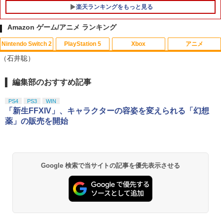
楽天ランキングをもっと見る
Amazon ゲーム/アニメ ランキング
Nintendo Switch 2
PlayStation 5
Xbox
アニメ
PRO FREAK V2 Cheeky (通常版) モデ
アニプレックス ブルーレイディスク
1
1
（石井聡）
ル プロフリーク PS5 PS4 NS proチーキ
劇場版「鬼滅の刃」無限列車編 通常版
ー 凹型 FPS 無段階高さ調節 profreek バ
ージョン2 PS4 PS5 nintendo switch プ
￥4,400
編集部のおすすめ記事
スプラトゥーン レイダース|オンライン
PlayStation 5 デジタル・エディション
【純正品】Xbox ワイヤレス コントロー
劇場版「鬼滅の刃」無限城編 第一章 猗
ロコン対応【定形外郵便のみ送料無料】
1
1
1
1
コード版
日本語専用 Console Language: Japan
ラー + USB-C® ケーブル
窩座再来 通常版 [Blu-ray]
Playstation 5特許取得済み日本製しまリ
ese only (CFI-2200B01)
ス堂
PS4
PS3
WIN
￥5,832
￥8,300
￥3,982
「新生FFXIV」、キャラクターの容姿を変えられる「幻想
￥55,000
￥1,999
【送料無料】劇場版「鬼滅の刃」無限城
薬」の販売を開始
2
編 第一章 猗窩座再来(通常版)【Blu-ra
y】/アニメーション[Blu-ray]【返品種別
A】
【純正品】Xbox ワイヤレス コントロー
2
スプラトゥーン レイダース -Switch2
劇場版「鬼滅の刃」無限城編 第一章 猗
Beast of Reincarnation -PS5 【特典】
ラー (ロボット ホワイト)
2
2
送料無料Battlefield™ 6（バトルフィー
2
2
窩座再来 通常版 [DVD]
プロダクトコード 封入
ルド6） 【予約特典】DLC「トゥームス
￥4,400
Google 検索で当サイトの記事を優先表示させる
￥6,446
トーンパック」 同梱 オリジナルBOX入
￥7,681
￥3,523
り ＆ 記念カード & LEDライト 同梱 - PS
￥7,286
5 B0FKN6ZL1H
天使のたまご 4Kリマスター【Blu-ray】
3
￥3,280
[ 押井守 ]
【純正品】Xbox ワイヤレス コントロー
3
ラー (カーボンブラック)