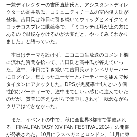
ー兼ディレクターの吉田直樹氏と、アシスタントディレ
クターの高井浩氏、コミュニティチームの室内俊夫氏が
登場。吉田氏は昨日に引き続いてウィッグとメイクでミ
コッテコスプレに眼鏡姿で、「ミコッテは耳が上の方に
あるので眼鏡をかけるのが大変だと、やってみてわかり
ました」と語っていた。
本日はテーマを設けず、ニコニコ生放送のコメント欄
に流れた質問を拾って、吉田氏と高井氏が答えていっ
た。途中、昨日に引き続いて吉田氏がトンベリサーバー
にログイン。集まったユーザーとパーティーを組んで極
タイタンにアタックした。DPSが黒魔導士4人という個
性的なパーティーで、途中まではいい感じに進んでいた
のだが、質問に答えながらで集中しきれず、残念ながら
クリアはできなかった。
また、イベントの中で、秋に全世界3都市で開催され
る「FINAL FANTASY XIV FAN FESTIVAL 2014」の開催
が発表された。10月にラスベガスとロンドン、11月に東