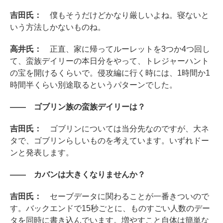
吉田氏：
僕もそうだけどかなり厳しいよね。寝ないと
いう方法しかないものね。
高井氏：
正直、家に帰ってルーレットを3つか4つ回し
て、蛮族デイリーの本日分をやって、トレジャーハント
の宝を開けるくらいで。侵攻編に行く時には、1時間か1
時間半くらい別途取るというパターンでした。
―― ゴブリン族の蛮族デイリーは？
吉田氏：
ゴブリンについては当分先なのですが、大ネ
タで、ゴブリンらしいものを考えています。いずれドー
ンと発表します。
―― カバンは大きくなりませんか？
吉田氏：
セーブデータに関わることが一番きついので
す。バックエンドで15秒ごとに、ものすごい人数のデー
タを同時に書き込んでいます。増やすこと自体は簡単な