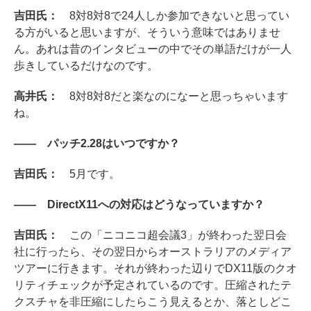
吉田氏：
8対8対8で24人しか参加できないと思ってい
る方がいると思いますが、そういう意味ではありませ
ん。あれは昔のインタビューの中でその単語だけが一人
歩きしているだけなのです。
高井氏：
8対8対8だと楽なのになーと思っちゃいます
ね。
―― パッチ2.28はいつですか？
吉田氏：
5月です。
―― DirectX11への対応はどうなっていますか？
吉田氏：
この「ニコニコ超会議3」が終わった翌日会
社に行ったら、その翌日からオーストラリアのメディア
ツアーに行きます。それが終わった辺りでDX11版のクオ
リティチェックが予定されているのです。圧縮されたテ
クスチャを非圧縮にしたらこう見えるとか、落としどこ