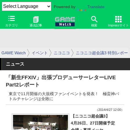
Powered by
Translate
カテゴリ
過去記事
検索
Impressサイト
GAME Watch
イベント
ニコニコ
ニコニコ超会議3 特別レポー
ニュース
「新生FFXIV」出張プロデューサーレターLIVE
Part2レポート
東京で11月開催の大規模ファンイベントを発表！ 極蛮神バ
トルチャレンジは全敗に
（2014/4/27 12:00）
【ニコニコ超会議3】
4月26日、27日開催予定