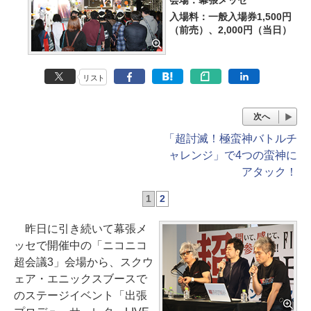
会場：幕張メッセ
入場料：一般入場券1,500円
（前売）、2,000円（当日）
リスト
次へ
「超討滅！極蛮神バトルチ
ャレンジ」で4つの蛮神に
アタック！
1
2
昨日に引き続いて幕張メ
ッセで開催中の「ニコニコ
超会議3」会場から、スクウ
ェア・エニックスブースで
のステージイベント「出張