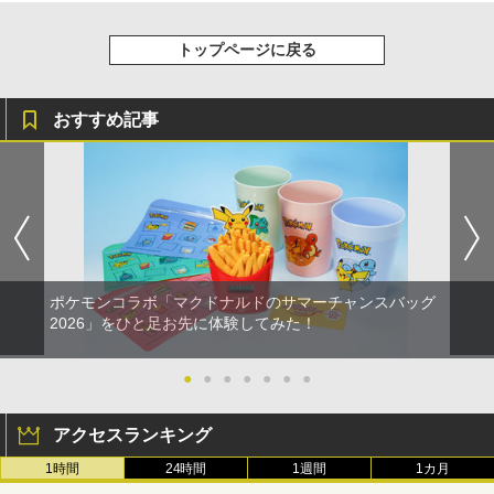
トップページに戻る
おすすめ記事
ポケモンコラボ「マクドナルドのサマーチャンスバッグ
2026」をひと足お先に体験してみた！
●
●
●
●
●
●
●
アクセスランキング
1時間
24時間
1週間
1カ月