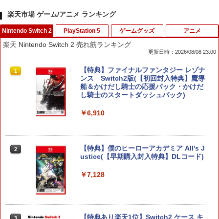
楽天市場 ゲーム/アニメ ランキング
Nintendo Switch 2
PlayStation 5
ゲームグッズ
アニメ
楽天 Nintendo Switch 2 売れ筋ランキング
更新日時：2026/08/08 23:00
【特典】ファイナルファンタジー レゾナ
1
ンス Switch2版(【初回封入特典】魔導
船＆かけだし騎士の応援パック・かけだ
し騎士のスタートダッシュパック)
￥6,910
【特典】僕のヒーローアカデミア All's J
2
ustice(【早期購入封入特典】DLコード)
￥7,128
【特典あり楽天1位】Switch2 ケース キ
3