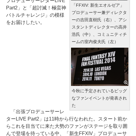
プロデューサーレターLIVE
「FFXIV: 新生エオルゼア」
Part2」と「超討滅！極蛮神
プロデューサー兼ディレクタ
バトルチャレンジ」の模様
ーの吉田直樹氏（右）、アシ
をお届けしたい。
スタントディレクターの高井
浩氏（中）、コミュニティチ
ームの室内俊夫氏（左）
今秋に予定されているビッグ
なファンイベントが発表され
た
「出張プロデューサーレ
ターLIVE Part2」は11時から行なわれた。スタート前か
らこれを目当てに来た大勢のファンがステージを取り囲
んで登場を待っている中、「新生FFXIV」プロデューサ