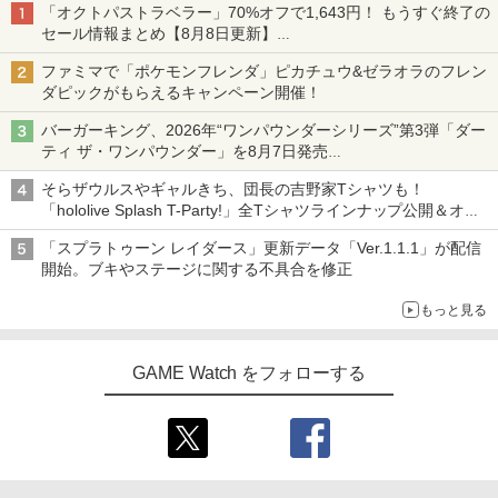
「オクトパストラベラー」70%オフで1,643円！ もうすぐ終了の
セール情報まとめ【8月8日更新】
ニンテンドーeショップでは「大神 絶景版」が67%オフで990円
ファミマで「ポケモンフレンダ」ピカチュウ&ゼラオラのフレン
ダピックがもらえるキャンペーン開催！
バーガーキング、2026年“ワンパウンダーシリーズ”第3弾「ダー
ティ ザ・ワンパウンダー」を8月7日発売
「特製ガーリックマヨソース」を使用した超大型チーズバーガー
そらザウルスやギャルきち、団長の吉野家Tシャツも！
「hololive Splash T-Party!」全Tシャツラインナップ公開＆オン
ライン販売開始
「スプラトゥーン レイダース」更新データ「Ver.1.1.1」が配信
開始。ブキやステージに関する不具合を修正
もっと見る
GAME Watch をフォローする