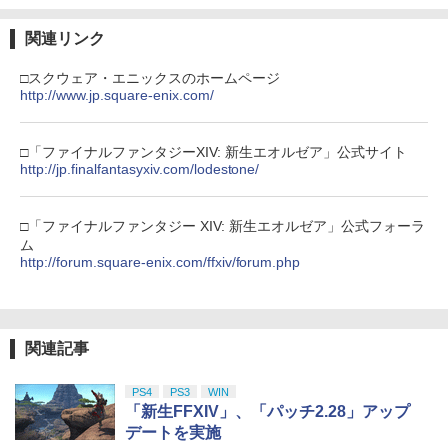
Nintendo Switch 2(日本語・国内専用)
【Amazon.co.jp限定】劇場版モノノ怪
【純正品】ディスクドライブ(CFI-ZDD1
3
3
3
￥4,648
第三章 蛇神 (Amazon.co.jp限定オリジ
J) PlayStation 5
￥8,020
ナル三方背収納ケース付きコレクション)
関連リンク
￥55,491
【ポイント5倍】PS5 Slim スタンド 新型
3
(オリジナル特典:オリジナル巾着＋メー
￥11,980
縦置き 冷却ファン スタンド 冷却パッド
カー特典:【坤と離】二振りの剣、十翼よ
縦置き 垂直 充電器 USB 静音 リモコン
□スクウェア・エニックスのホームページ
り来たる！スタジオ描き下ろしイラスト
収納 充電LEDランプ 充電指示ランプ付
http://www.jp.square-enix.com/
劇場版 カードキャプターさくら 封印さ
【純正品】Xbox 充電式バッテリー + US
4
4
ボード付) [Blu-ray]
滑り止め 冷却台 2台同時充電
れたカード【Blu-ray】 [ 丹下桜 ]
B-C ケーブル
【純正品】DualSense ワイヤレスコン
ニンテンドープリペイド番号 9000円|オ
4
4
￥10,780
￥3,600
トローラー ミッドナイト ブラック(CFI-
￥4,884
ンラインコード版
□「ファイナルファンタジーXIV: 新生エオルゼア」公式サイト
￥2,618
ZCT2J01)
http://jp.finalfantasyxiv.com/lodestone/
￥9,000
￥10,737
劇場版「鬼滅の刃」無限城編 第一章 猗
4
【中古】龍が如く 極3 ／ 龍が如く3外伝
4
□「ファイナルファンタジー XIV: 新生エオルゼア」公式フォーラ
窩座再来 完全生産限定版 [Blu-ray]
Dark Tiesソフト:プレイステーション5
劇場版 カードキャプターさくら【Blu-ra
【国内正規品】Thrustmaster スラスト
5
5
ム
ソフト／アクション・ゲーム
y】 [ 丹下桜 ]
マスター TH8S シフター - PC、PS4、P
ニンテンドープリペイド番号 5000円|オ
http://forum.square-enix.com/ffxiv/forum.php
5
￥8,698
【純正品】DualSense ワイヤレスコン
S5、PS5 Pro、Xbox One、Xbox Serie
ンラインコード版
5
￥4,150
トローラー(CFI-ZCT2J)
s X|S 対応の高精度 H パターン シフター
￥4,884
￥5,000
￥10,737
￥14,141
関連記事
【Amazon.co.jp限定】劇場版モノノ怪
5
【特典】SILENT HILL: Townfall(【早期
5
第三章 蛇神 (オリジナル特典:オリジナル
購入封入特典】DLCチラシ)
巾着＋メーカー特典:【坤と離】二振りの
PS4
PS3
WIN
剣、十翼より来たる！スタジオ描き下ろ
「新生FFXIV」、「パッチ2.28」アップ
￥6,507
しイラストボード付) [DVD]
デートを実施