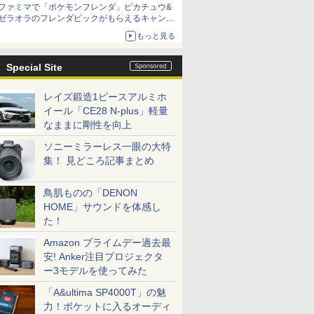
ファミマで「ポケモンフレンダ」ピカチュウ&
「特製ガーリックマヨソース」を使用した超大
ゼラオラのフレンダピックがもらえるキャンペ
型チーズバーガー
ーン開催！
もっと見る
Special Site
レイズ鍛造1ピースアルミホ
イール「CE28 N-plus」軽量
なままに剛性を向上
ソニーミラーレス一眼の大特
集！ 見どころ記事まとめ
鳥肌ものの「DENON
HOME」サウンドを体感し
た！
Amazon プライムデー過去最
安! Anker注目プロジェクタ
ー3モデルを使ってみた
「A&ultima SP4000T」の魅
力！ポケットに入るオーディ