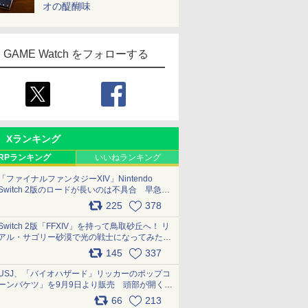
オの醍醐味
GAME Watch をフォローする
Xランキング
RPランキング
いいねランキング
「ファイナルファンタジーXIV」Nintendo
Switch 2版のロードが長いのは不具合 早急に
アップデートできるよう対応中
225
378
pic.x.com/s9S3nRCAGa
Switch 2版「FFXIV」を持って鳥取砂丘へ！ リ
アル・サゴリー砂漠で光の戦士になってみた
pic.x.com/qyOfL2uv1n
145
337
USJ、「バイオハザード」リッカーのポップコ
ーンバケツ」を9月9日より販売 頭部が開く仕
組み。味は恐怖を堪のう「味噌フレーバー」
66
213
pic.x.com/81MuXGahVM