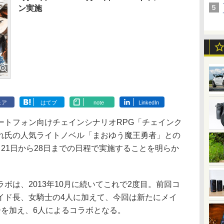
ン実施
ェア
はてブ
note
LinkedIn
トフォン向けチェインシナリオRPG「チェインク
れ氏の人気ライトノベル「まおゆう魔王勇者」との
21日から28日までの日程で実施することを明らか
は、2013年10月に続いてこれで2度目。前回コ
イド長、女騎士の4人に加えて、今回は新たにメイ
ーを加え、6人によるコラボとなる。