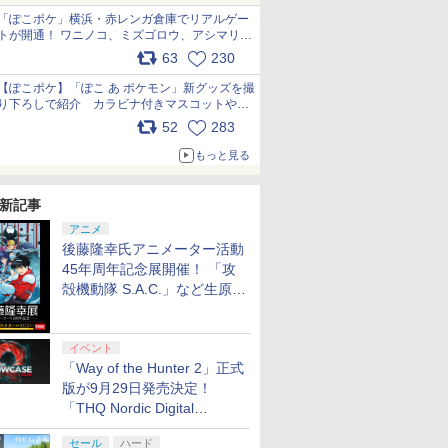
「ぽこポケ」横浜・赤レンガ倉庫でリアルゲー
トが開通！ ワニノコ、ミズゴロウ、アシマリ登
場シーンをレポート pic.x.com/LDgEByVl6D
63
230
【ぽこポケ】「ぽこ あ ポケモン」新グッズを撮
り下ろしで紹介 カラビナ付きマスコットやス
クエアポーチが仲間入り
52
283
pic.x.com/XmVAgBxaW5
もっと見る
新記事
アニメ
後藤隆幸氏アニメーター活動
45年周年記念展開催！ 「攻
殻機動隊 S.A.C.」など生原
画、総作画監督修正が展示
イベント
「Way of the Hunter 2」正式
版が9月29日発売決定！
「THQ Nordic Digital
Showcase 2026」まとめ
セール
ハード