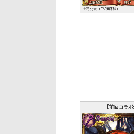
火竜公女（CV伊藤静）
【前回コラボ