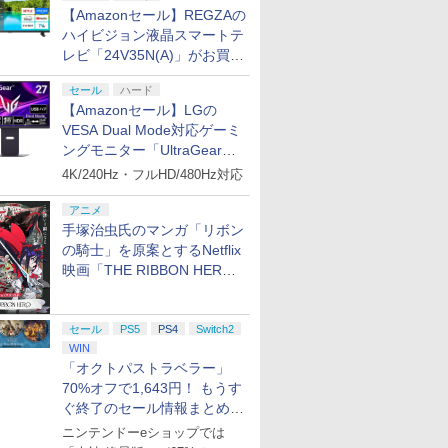
【Amazonセール】REGZAの
ハイビジョン液晶スマートテ
レビ「24V35N(A)」がお買い
得！
セール
ハード
【Amazonセール】LGの
VESA Dual Mode対応ゲーミ
ングモニター「UltraGear
27G850A-B」がお買い得！
4K/240Hz・フルHD/480Hz対応
アニメ
手塚治虫氏のマンガ「リボン
の騎士」を原案とするNetflix
映画「THE RIBBON HERO
リボンヒーロー」本日配信開
始
セール
PS5
PS4
Switch2
WIN
「オクトパストラベラー」
70%オフで1,643円！ もうす
ぐ終了のセール情報まとめ
【8月8日更新】
ニンテンドーeショップでは