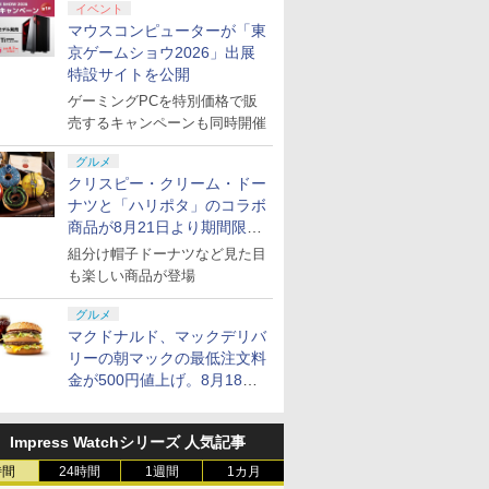
イベント
マウスコンピューターが「東
京ゲームショウ2026」出展
特設サイトを公開
ゲーミングPCを特別価格で販
売するキャンペーンも同時開催
グルメ
クリスピー・クリーム・ドー
ナツと「ハリポタ」のコラボ
商品が8月21日より期間限定
で発売
組分け帽子ドーナツなど見た目
も楽しい商品が登場
グルメ
マクドナルド、マックデリバ
リーの朝マックの最低注文料
金が500円値上げ。8月18日
より1,500円から受付
Impress Watchシリーズ 人気記事
時間
24時間
1週間
1カ月