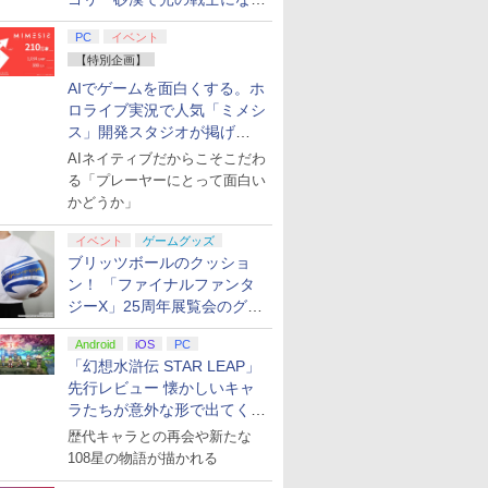
てみた
PC
イベント
【特別企画】
AIでゲームを面白くする。ホ
ロライブ実況で人気「ミメシ
ス」開発スタジオが掲げ
る“AI活用の信念”とは？【講
AIネイティブだからこそこだわ
演レポート】
る「プレーヤーにとって面白い
かどうか」
イベント
ゲームグッズ
ブリッツボールのクッショ
ン！ 「ファイナルファンタ
ジーX」25周年展覧会のグッ
ズ情報が公開
Android
iOS
PC
「幻想水滸伝 STAR LEAP」
先行レビュー 懐かしいキャ
ラたちが意外な形で出てくる
シリーズ完全新作！
歴代キャラとの再会や新たな
108星の物語が描かれる