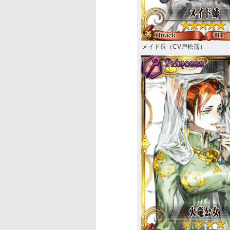
メイド長（CV戸松遥）