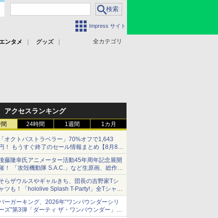
Impress サイト
全カテゴリ
エンタメ
グッズ
アクセスランキング
時間
24時間
1週間
1カ月
「オクトパストラベラー」70%オフで1,643
円！ もうすぐ終了のセール情報まとめ【8月8日
更新】
後藤隆幸氏アニメーター活動45年周年記念展開
ニンテンドーeショップでは「大神 絶景版」が
催！ 「攻殻機動隊 S.A.C.」など生原画、総作画
67%オフで990円
監督修正が展示
そらザウルスやギャルきち、団長の吉野家Tシ
ャツも！「hololive Splash T-Party!」全Tシャツ
ラインナップ公開＆オンライン販売開始
バーガーキング、2026年“ワンパウンダーシリ
ーズ”第3弾「ダーティ ザ・ワンパウンダー」を
8月7日発売