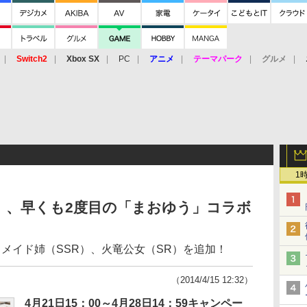
Switch2
Xbox SX
PC
アニメ
テーマパーク
グルメ
 Vita
3DS
アーケード
VR
1
」、早くも2度目の「まおゆう」コラボ
メイド姉（SSR）、火竜公女（SR）を追加！
（2014/4/15 12:32）
4月21日15：00～4月28日14：59キャンペー