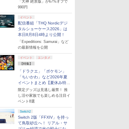
「大神 絶景版」が67%オフで
990円
イベント
配信番組「THQ Nordicデジ
タルショーケース2026」は
本日8月8日4時より公開！
「Expeditions: Samurai」など
の最新情報を公開
イベント
エンタメ
【特集】
「ドラクエ」「ポケモン」
「ちいかわ」など2026年夏
イベントまとめ【夏休み特
集】
限定グッズは見逃し厳禁！ 推
し活や家族でも楽しめる注目イ
ベント8選
Switch2
Switch 2版「FFXIV」を持っ
て鳥取砂丘へ！ リアル・サ
ゴリー砂漠で光の戦士になっ