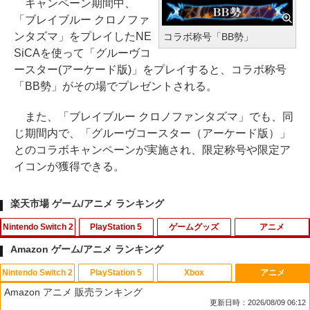
キャンペーン期間中、
「ブレイブルー クロノファ
ンタズマ」をプレイしたNE
コラボ称号「BB勢」
SiCAを使って「グルーヴコ
ースター(アーケード版)」をプレイすると、コラボ称号
「BB勢」がその場でプレゼントされる。
また、「ブレイブルー クロノファンタズマ」でも、同
じ期間内で、「グルーヴコースター（アーケード版）」
とのコラボキャンペーンが実施され、限定称号や限定ア
イコンが獲得できる。
楽天市場 ゲーム/アニメ ランキング
Nintendo Switch 2
PlayStation 5
ゲームグッズ
アニメ
Amazon ゲーム/アニメ ランキング
Nintendo Switch 2
PlayStation 5
Xbox
アニメ
任天堂 【Switch2】ゼルダの伝説 ブレス
【SONYライセンス商品】DualSenseR
【中古】戦国BASARA2 英雄外伝 ダブル
【送料無料】劇場版「鬼滅の刃」無限城
1
1
1
1
Amazon アニメ 販売ランキング
オブ ザ ワイルド Nintendo Switch 2 Ed
ワイヤレスコントローラー専用 USB-Cto
パック Best Price! - Wii
編 第一章 猗窩座再来(通常版)【Blu-ra
更新日時：2026/08/09 06:12
ition [NXS-P-AAAAH NSW2 ゼルダノデ
C充電ケーブル【Playstation5対応】
y】/アニメーション[Blu-ray]【返品種別