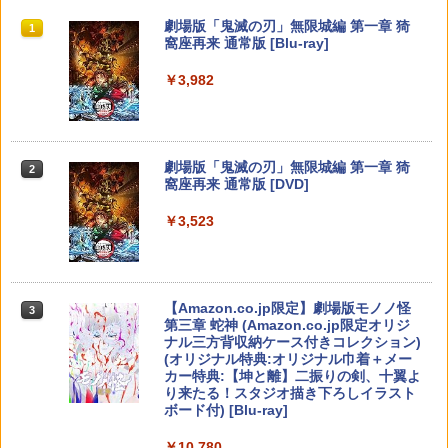
ンセツ ブレス オブ ザ ワイルド]
A】
￥350
スプラトゥーン レイダース|オンライン
PlayStation 5 デジタル・エディション
【純正品】Xbox ワイヤレス コントロー
劇場版「鬼滅の刃」無限城編 第一章 猗
1
1
1
1
￥2,007
コード版
日本語専用 Console Language: Japan
ラー + USB-C® ケーブル
窩座再来 通常版 [Blu-ray]
￥7,710
￥4,400
ese only (CFI-2200B01)
￥5,832
￥8,300
￥3,982
￥55,000
※当店在庫僅少、次回納期未定 任天堂
【中古】 クアリー 〜悪夢のサマーキャ
2
2
どうぶつの森amiiboカード 第4弾 1パッ
ドンキーコング バナンザ [Nintendo Swi
ンプ／PS5
Death Unto Dawn: FINAL FANTASY XI
2
2
ク（3枚入り） 【銀行振込不可】
tch 2 専用][ラッピング不可] R-LOGI
V Original Soundtrack【映像付サント
【純正品】Xbox ワイヤレス コントロー
ラ/Blu-ray Disc Music】【Blu-ray】 [
2
￥2,783
スプラトゥーン レイダース -Switch2
劇場版「鬼滅の刃」無限城編 第一章 猗
Beast of Reincarnation -PS5 【特典】
ラー (ロボット ホワイト)
2
2
ゲーム ミュージック ]
￥330
2
￥7,849
窩座再来 通常版 [DVD]
プロダクトコード 封入
￥6,449
￥7,681
￥4,400
￥3,523
￥7,286
【特典】テイルズ オブ エターニア リマ
※当店在庫僅少、次回納期未定 任天堂
3
3
コナミデジタルエンタテインメント 【S
スター PS5版(【早期購入特典】超冒険
どうぶつの森amiiboカード 第3弾 1パッ
3
witch2】桃太郎電鉄2 〜あなたの町も き
お役立ちセット)
ク（3枚入り） 【銀行振込不可】
【純正品】Xbox ワイヤレス コントロー
図書館戦争 革命のつばさBlu-ray特別版
3
3
っとある〜 Nintendo Switch 2 Edition
ラー (カーボンブラック)
【初回限定版】【Blu-ray】 [ 井上麻里奈
Nintendo Switch 2(日本語・国内専用)
【Amazon.co.jp限定】劇場版モノノ怪
【純正品】ディスクドライブ(CFI-ZDD1
3
3
東日本編＋西日本編 [KDEMOMO2 NSW
3
]
￥3,484
￥330
第三章 蛇神 (Amazon.co.jp限定オリジ
J) PlayStation 5
2 モモタロウデンテツ2]
￥8,020
ナル三方背収納ケース付きコレクション)
￥56,068
￥6,864
(オリジナル特典:オリジナル巾着＋メー
￥11,849
￥7,890
カー特典:【坤と離】二振りの剣、十翼よ
【中古】ドラゴンクエストX 目覚めし五
※当店在庫僅少、次回納期未定 任天堂
4
4
り来たる！スタジオ描き下ろしイラスト
つの種族 オフラインソフト:プレイステ
どうぶつの森amiiboカード 第2弾 1パッ
【純正品】Xbox 充電式バッテリー + US
4
ボード付) [Blu-ray]
ーション5ソフト／ロールプレイング・
ク（3枚入り） 【銀行振込不可】
B-C ケーブル
IDOLiSH7 LIVE BEYOND “Op.7 ”【Blu
4
【純正品】DualSense ワイヤレスコン
amiibo すりみ連合セット[フウカ【レイ
ゲーム
ニンテンドープリペイド番号 9000円|オ
4
-ray DAY 2】【Blu-ray】 [ IDOLiSH7 ]
4
4
￥10,780