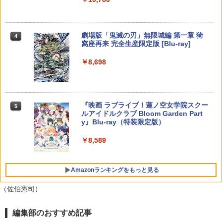
トローラー ミッドナイト ブラック(CFI-
ダース】/ウツホ【レイダース】/マンタ
ンラインコード版
￥330
￥2,618
ZCT2J01)
ロー【レイダース】]（スプラトゥーンシ
￥3,780
￥6,926
リーズ）
￥9,000
￥10,737
劇場版「鬼滅の刃」無限城編 第一章 猗
4
￥8,137
※当店在庫僅少、次回納期未定 任天堂
5
窩座再来 完全生産限定版 [Blu-ray]
【国内正規品】Thrustmaster スラスト
STRASSE キャスター8個セット レーシ
どうぶつの森amiiboカード 第1弾 1パッ
5
5
マスター TH8S シフター - PC、PS4、P
ングコックピット[RCZ01/RCZ02]に取付
ク（3枚入り） 【銀行振込不可】
新劇場版「頭文字D」10th Anniversary
ニンテンドープリペイド番号 5000円|オ
5
5
￥8,698
【純正品】DualSense ワイヤレスコン
S5、PS5 Pro、Xbox One、Xbox Serie
可 ストッパー付き 固定 移動 ハンコン設
Blu-ray Box【Blu-ray】 [ 宮野真守 ]
ンラインコード版
5
トローラー(CFI-ZCT2J)
s X|S 対応の高精度 H パターン シフター
【楽天ブックス限定特典+特典】空の軌
置台 [コクピット レースゲーム]
￥330
5
跡 the 2nd Nintendo Switch 2 Edition
￥7,117
￥5,000
(アクリルスタンド2個セット+DLCチラ
￥10,737
￥14,141
￥5,280
シ：NEOブレイサー・アガット+【早期
『映画 ラブライブ！蓮ノ空女学院スクー
5
購入外付特典】DLCチラシ)
ルアイドルクラブ Bloom Garden Part
y』Blu-ray（特装限定版）
￥8,950
￥8,589
Amazonランキングをもっと見る
（佐伯憲司）
編集部のおすすめ記事