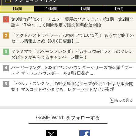
1時間
24時間
1週間
1カ月
第3期放送記念！ アニメ「薬屋のひとりごと」第1期・第2期全
話を「TVer」にて期間限定で順次無料配信開始
「オクトパストラベラー」70%オフで1,643円！ もうすぐ終了の
セール情報まとめ【8月8日更新】
ニンテンドーeショップでは「大神 絶景版」が67%オフで990円
ファミマで「ポケモンフレンダ」ピカチュウ&ゼラオラのフレン
ダピックがもらえるキャンペーン開催！
バーガーキング、2026年“ワンパウンダーシリーズ”第3弾「ダー
ティ ザ・ワンパウンダー」を8月7日発売
「特製ガーリックマヨソース」を使用した超大型チーズバーガー
「パペットスンスン」の郵便局限定グッズが8月12日より販売開
始！ マスコットやがまぐち、レターセットなどが登場
もっと見る
GAME Watch をフォローする