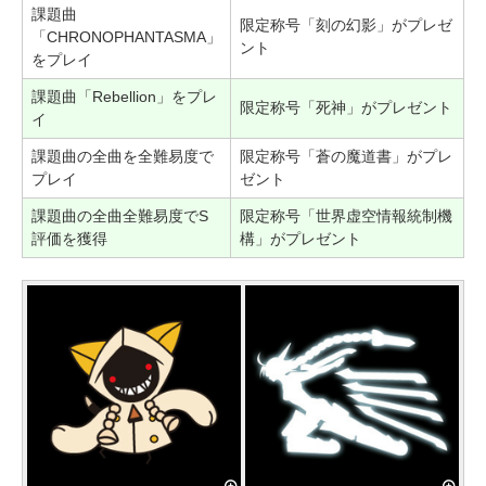
課題曲
限定称号「刻の幻影」がプレゼ
「CHRONOPHANTASMA」
ント
をプレイ
課題曲「Rebellion」をプレ
限定称号「死神」がプレゼント
イ
課題曲の全曲を全難易度で
限定称号「蒼の魔道書」がプレ
プレイ
ゼント
課題曲の全曲全難易度でS
限定称号「世界虚空情報統制機
評価を獲得
構」がプレゼント