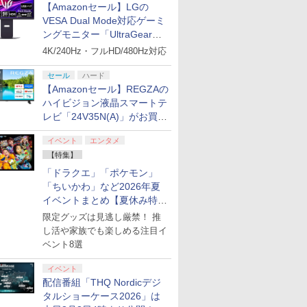
【Amazonセール】LGの
VESA Dual Mode対応ゲーミ
ングモニター「UltraGear
27G850A-B」がお買い得！
4K/240Hz・フルHD/480Hz対応
セール
ハード
【Amazonセール】REGZAの
ハイビジョン液晶スマートテ
レビ「24V35N(A)」がお買い
得！
イベント
エンタメ
【特集】
「ドラクエ」「ポケモン」
「ちいかわ」など2026年夏
イベントまとめ【夏休み特
集】
限定グッズは見逃し厳禁！ 推
7
7
7
8
8
8
9
9
9
10
10
10
し活や家族でも楽しめる注目イ
ベント8選
イベント
配信番組「THQ Nordicデジ
タルショーケース2026」は