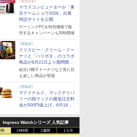
イベント
マウスコンピューターが「東
京ゲームショウ2026」出展
特設サイトを公開
ゲーミングPCを特別価格で販
売するキャンペーンも同時開催
グルメ
クリスピー・クリーム・ドー
ナツと「ハリポタ」のコラボ
商品が8月21日より期間限定
で発売
組分け帽子ドーナツなど見た目
も楽しい商品が登場
グルメ
マクドナルド、マックデリバ
リーの朝マックの最低注文料
金が500円値上げ。8月18日
より1,500円から受付
Impress Watchシリーズ 人気記事
時間
24時間
1週間
1カ月