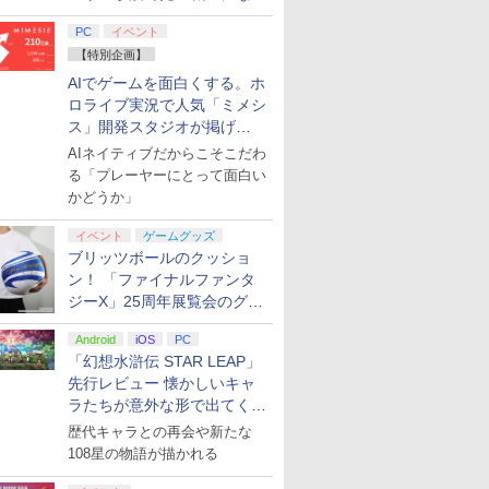
ワイト)
y』Blu-
+ ディスクドライブ
XBOX One Windows
[DVD]
ントローラー 有線 日本
特典:オリジナル巾着＋
XBOX One Windows
リスモ7 Fo
の有線コン
ray（Amaz
てみた
￥4,400
￥66,980
￥7,999
￥7,828
￥500
￥3,000
￥4,980
￥9,900
￥2,000
￥15,000
￥6,499
￥8,760
￥3,000
￥38,800
￥4,590
￥8,800
定版）
(CFI-ZDD1J) セット
10/11用 PCコントロー
正規代理店品 6L366AA
メーカー特典:【坤と
10/11用 PCコントロー
Horizon 6
6ボタンレイ
典：Blu-
PC
イベント
ラーゲームパッド ホー
離】二振りの剣、十翼
ラーゲームパッド ホー
式にライセ
ース） [Blu
【特別企画】
ル効果スティック付き
より来たる！スタジオ
ルエフェクトスティッ
います
ビデオゲームコントロ
描き下ろしイラストボ
クと3.5mmオーディオ
AIでゲームを面白くする。ホ
ーラー（ブラック）
ード付) [Blu-ray]
ジャック付き
ロライブ実況で人気「ミメシ
ス」開発スタジオが掲げ
る“AI活用の信念”とは？【講
AIネイティブだからこそこだわ
演レポート】
る「プレーヤーにとって面白い
かどうか」
イベント
ゲームグッズ
ブリッツボールのクッショ
ン！ 「ファイナルファンタ
ジーX」25周年展覧会のグッ
ズ情報が公開
Android
iOS
PC
「幻想水滸伝 STAR LEAP」
先行レビュー 懐かしいキャ
ラたちが意外な形で出てくる
シリーズ完全新作！
歴代キャラとの再会や新たな
108星の物語が描かれる