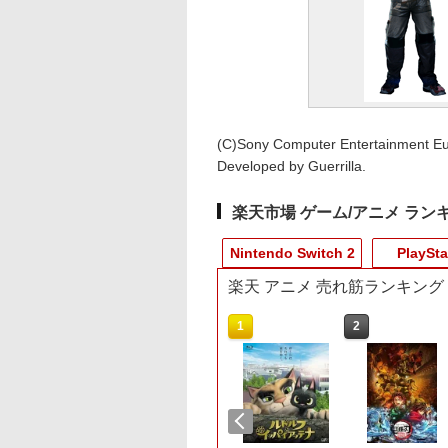
(C)Sony Computer Entertainment Eu
Developed by Guerrilla.
楽天市場 ゲーム/アニメ ラン
Nintendo Switch 2
PlaySta
楽天 アニメ 売れ筋ランキング
10
10
10
1
1
1
1
2
2
2
2