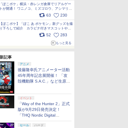
「ぽこポケ」横浜・赤レンガ倉庫でリアルゲー
トが開通！ ワニノコ、ミズゴロウ、アシマリ登
場シーンをレポート pic.x.com/LDgEByVl6D
63
230
【ぽこポケ】「ぽこ あ ポケモン」新グッズを撮
り下ろしで紹介 カラビナ付きマスコットやス
クエアポーチが仲間入り
52
283
pic.x.com/XmVAgBxaW5
もっと見る
新記事
アニメ
後藤隆幸氏アニメーター活動
45年周年記念展開催！ 「攻
殻機動隊 S.A.C.」など生原
画、総作画監督修正が展示
イベント
「Way of the Hunter 2」正式
版が9月29日発売決定！
「THQ Nordic Digital
Showcase 2026」まとめ
セール
ハード