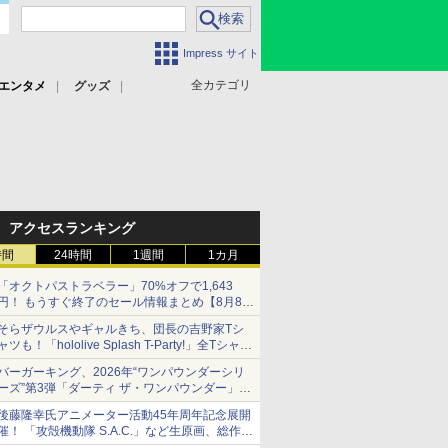
Impress サイト
全カテゴリ
エンタメ
グッズ
アクセスランキング
時間
24時間
1週間
1カ月
「オクトパストラベラー」70%オフで1,643
円！ もうすぐ終了のセール情報まとめ【8月8日
更新】
そらザウルスやギャルきち、団長の吉野家Tシ
ニンテンドーeショップでは「大神 絶景版」が
ャツも！「hololive Splash T-Party!」全Tシャツ
67%オフで990円
ラインナップ公開＆オンライン販売開始
バーガーキング、2026年“ワンパウンダーシリ
ーズ”第3弾「ダーティ ザ・ワンパウンダー」を
8月7日発売
後藤隆幸氏アニメーター活動45年周年記念展開
「特製ガーリックマヨソース」を使用した超大
催！ 「攻殻機動隊 S.A.C.」など生原画、総作画
型チーズバーガー
監督修正が展示