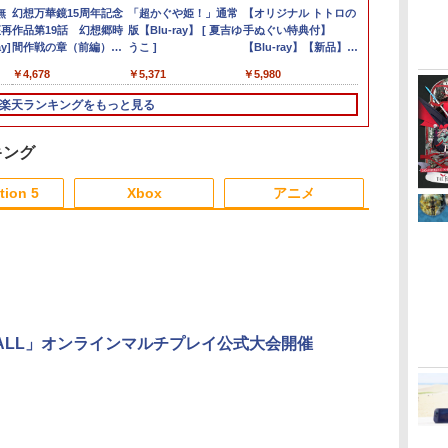
[Switch
／
ま
無
Switch/Switch2用コン
【中古】
【中古】ラストストー
幻想万華鏡15周年記念
Switch2 保護フィルム
[メール便OK]【新品】
【中古】不思議のダン
「超かぐや姫！」通常
[Switch 2] スプラトゥ
【当店独自で＋P10倍
【中古】Nintendo マ
【オリジナル トトロの
【楽天ブック
スパイク・チ
【オリジナル
バ
クー
ク
座再
トローラー【マラソン
PS5DAEMON X
リー(特典なし) - Wii
作品第19話 幻想郷時
スイッチ2 保護フィル
【PS5】零 〜紅い蝶〜
ジョン 風来のシレン
版【Blu-ray】 [ 夏吉ゆ
ーン レイダース（ダウ
★要エントリー】【中
リオカート8 デラック
手ぬぐい特典付】
典+特典】MET
ト 【PS5】
手ぬぐい特典
￥4,400
ト
置
y]
P5倍&レビュー特典】
MACHINA
間作戦の章（前編）
ム switch2 フィルム
REMAKE [PS5版]
DS
うこ ]
ンロード版）※4,800ポ
古】[PS5] オクトパス
ス 【Nintendo
【Blu-ray】【新品】
GEAR SOLID 
ズ：スカイラ
【Blu-ray
￥350
do
10時間連続使用可能 ワ
TITANIC SCION
(10/18発売) -満福神
Switch2 ガラスフィル
イントまでご利用可 ■
トラベラー
Switch】【アリオ倉
もののけ姫 Blu-ray ス
MASTER
スター ジャ
天空の城ラピュタ
￥2,680
￥2,735
￥4,678
￥1,000
￥3,320
￥1,078
￥5,371
￥6,480
￥4,180
￥4,500
￥5,980
￥6,600
￥5,590
￥5,980
フ
イヤレス Bluetooth 無
社-
ム スイッチ2 フィルム
II(OCTOPATH
敷】保証期間1週間
タジオジブリ 佐賀/
COLLECTION
シャル・エデ
ray スタジオ
ン
装
線 スイッチコントロー
ガイド 貼り付け キッ
TRAVELER 2) スクウ
Switch2版(
[ELJM-3094
賀/
楽天ランキングをもっと見る
内
ラー 3階段TURBO連射
ト カバー Switch 2 本
ェア・エニックス
ルキーホルダ
ィ-ズスカイラ
ース
機能 6 軸ジャイロセン
体 アクセサリー
(20230224)
購入封入特典
マスタ-]
シ
サー搭載 600mAh 3階
Nintendo Switch2 ケ
ラシ)
キング
版
段振動 usb有線接続 高
ース 可 透明 ブルーラ
対
精度ボタン
イト カット 99％
tion 5
Xbox
アニメ
KURASHIKAN
FIRME
3
3
3
3
4
4
4
4
5
5
5
5
6
6
6
6
OW FALL」オンラインマルチプレイ公式大会開催
ダ
イ
無
Nintendo Switch 2(日
【純正品】ディスクド
【純正品】Xbox ワイ
【Amazon.co.jp限
ニンテンドープリペイ
【純正品】DualSense
【純正品】Xbox 充電
劇場版「鬼滅の刃」無
ニンテンドープリペイ
【純正品】DualSense
【国内正規品】
【Amazon.co.jp限
ニンテンドー
プレイステー
【純正品】Xbox
『映画 ラブ
ー
座再
本語・国内専用)
ライブ(CFI-ZDD1J)
ヤレス コントローラー
定】劇場版モノノ怪 第
ド番号 9000円|オンラ
ワイヤレスコントロー
式バッテリー + USB-C
限城編 第一章 猗窩座
ド番号 5000円|オンラ
ワイヤレスコントロー
Thrustmaster スラス
定】劇場版モノノ怪 第
ド番号 1000
トアチケット 10
ワイヤレス 
ノ空女学院ス
コ
PlayStation 5
(カーボンブラック)
三章 蛇神
インコード版
ラー ミッドナイト ブ
ケーブル
再来 完全生産限定版
インコード版
ラー(CFI-ZCT2J)
トマスター TH8S シフ
三章 蛇神 (オリジナル
インコード版
オンラインコ
ラー Series 2
イドルクラブ B
￥55,491