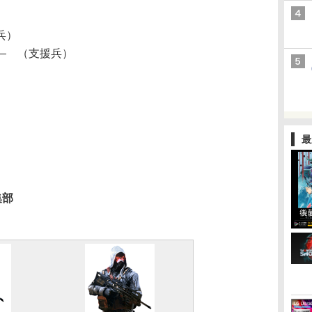
兵）
― （支援兵）
最
集部