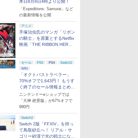
本日8月8日4時より公開！
 2] ぽこ あ ポケモン エキスパンションパス（ダウンロード版）※3,200ポイントまでご利用可
ス限定特
ュンソフ
 トトロの
【特典】真・三國無双2
METAL GEAR SOLID :
おしり前マン～復活の
【特典】FINAL
【特典】アサシン クリ
最終楽章 響け！ユーフ
スクウェア・エニック
ソニックパワード
超時空要塞マクロス
【特典】デ
【特典】Mar
機動戦士ガ
「Expeditions: Samurai」など
AL
シティー
付】
with 猛将伝
MASTER
おしり前帝国～ Blu-
FANTASY X/X-2 HD
ード ブラック フラッグ
ォニアム 前編 (通常版)
ス 【封入特典付】
【PS5】鉄道にっぽ
愛・おぼえていますか
ーリー タ
Wolveri
のシャア 
:
イン リマ
】【新品】
Remastered Switch2
COLLECTION Vol.2
ray BOX【Blu-ray】 [
の最新情報を公開
Remaster(【期間限定
RE:シンクロ(【先着購
【Blu-ray】 [ (アニメ
【Switch2】ファイナ
ん！RealPro 東京−神
4Kリマスターセット
ジャー Swi
封入特典】D
ーBOX（4K
パン・スペ
 Blu-
版(【早期購入封入特
【PS5】 VH012-J1
谷口崇 ]
パッケージ購入特典】
入封入特典】黒髭のク
ーション) ]
ルファンタジー レゾナ
奈川！ 東急電鉄 編
(4K ULTRA HD Blu-
期購入封入
HD Blu-ra
￥6,657
￥5,610
￥6,864
￥6,732
￥7,022
￥7,550
￥6,910
￥7,290
￥8,044
￥6,943
￥7,620
￥8,096
 Vol.2
ィション
ジブリ 佐
典】「赤兎鐙『真・三
特製スリーブケース)
リムゾンパック)
ンス [POT-P-ABV7A
[ELJM-30987 PS5 テツ
ray & Blu-ray Disc)(特
オーダーパ
Disc 2
アニメ
2連アクリ
1 PS5 シテ
國無双2』レトロスタイ
NSW2 ファイナルファ
ドウニッポン リアルプ
装限定版)【4K ULTRA
ジモンカー
定版）【4K
手塚治虫氏のマンガ「リボン
ー+【早期
イン リ
ル」DLC)
ンタジ- レゾナンス]
ロ トウキュウテツドウ
HD】 [ 河森正治 ]
プレイアブ
HD】 [ 古
の騎士」を原案とするNetflix
】DLCチ
ヘン]
映画「THE RIBBON HERO
リボンヒーロー」本日配信開
始
セール
PS5
PS4
Switch2
WIN
「オクトパストラベラー」
70%オフで1,643円！ もうす
7
7
7
7
8
8
8
8
9
9
9
9
10
10
10
10
ぐ終了のセール情報まとめ
【8月8日更新】
ニンテンドーeショップでは
「大神 絶景版」が67%オフで
990円
Switch2
Switch 2版「FFXIV」を持っ
プリペイ
ション ス
 Elite
ライブ！蓮
ぽこ あ ポケモン エキ
PlayStation 5 デジタ
GameSir G7 HE 有線
劇場版「鬼滅の刃」無
ニンテンドープリペイ
プレイステーション ス
HyperX Clutch
【Amazon.co.jp限
ニンテンドープリペイ
プレイステーション ス
GameSir G7 SE 有線
ヤマトよ永遠に
ニンテンド
【Amazon.
8BitDo M
【Amazon.
円|オンラ
,000円|
コントロー
クールア
スパンションパス|オン
ル・エディション 日本
ゲームコントローラー
限城編 第一章 猗窩座再
ド番号 500円|オンライ
トアチケット 3,000円|
Gladiate Xbox公式ラ
定】劇場版モノノ怪 第
ド番号 2000円|オンラ
トアチケット 15,000円
ゲームコントローラー
REBEL3199 7 [Blu-
ド番号 30
定】 Logic
ーズX | S
定】劇場版
て鳥取砂丘へ！ リアル・サ
ード版
 Core
loom
ラインコード版
語専用 (CFI-2200B01)
XBOX Series X|S
来 完全生産限定版
ンコード版
オンラインコード版
イセンス ゲーミング コ
三章 蛇神 (オリジナル
インコード版
|オンラインコード版
XBOX Series X|S
ray]
インコード
コン G92
One、およ
ヤバイやつ」
ゴリー砂漠で光の戦士になっ