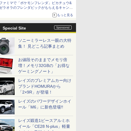
ファミマで「ポケモンフレンダ」ピカチュウ&
ゼラオラのフレンダピックがもらえるキャンペ
ーン開催！
もっと見る
Special Site
ソニーミラーレス一眼の大特
集！ 見どころ記事まとめ
お値段そのままでメモリ倍
増！メモリ32GBの「お得な
ゲーミングノート」
レイズのプレミアムカー向け
ブランドHOMURAから
「2×9R」が登場！
レイズのパワーデザインホイ
ール「M6」に新色登場!!
レイズ鍛造1ピースアルミホ
イール「CE28 N-plus」軽量