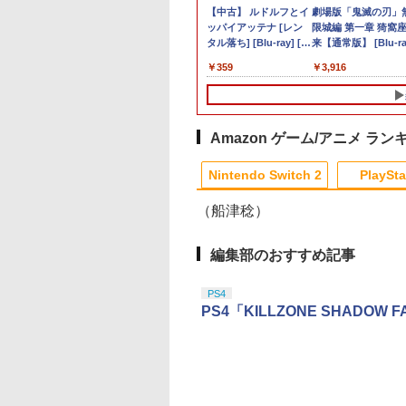
3,200ポイントまでご利用可
ウェア・エニック
ックパワード
時空要塞マクロス
【特典】デジモンスト
【特典】Marvel’s
機動戦士ガンダム 逆襲
【inklink公式】Switch
【ホリ公式】【SONY
【中古】大乱闘スマッ
【中古】 ルドルフとイ
【PowerA 公式スト
＼10％OFFクーポン
【中古】アッコにお
劇場版「鬼滅の刃」
【封入特典付】
S5】鉄道にっぽ
おぼえていますか
ーリー タイムストレン
Wolverine(【早期購入
のシャア 4Kリマスタ
/ Switch2 コントロー
ライセンス商品】
シュブラザーズX
ッパイアッテナ [レン
ア】パワーエー アド
PS5用 冷却ファン 
かせ!ブレインショッ
限城編 第一章 猗窩
witch2】ファイナ
RealPro 東京−神
リマスターセット
ジャー Switch2版(【早
封入特典】DLC)
ーBOX（4K ULTRA
ラー スイッチ2 スイッ
DualSense™ワイヤレ
タル落ち] [Blu-ray] [ブ
ンテージ・有線コン
リングファン 冷却装
来【通常版】 [Blu-ra
￥350
￥350
ァンタジー レゾナ
！ 東急電鉄 編
 ULTRA HD Blu-
期購入封入特典】プレ
HD Blu-ray&Blu-ray
チ プロコン プロコント
スコントローラー専用
ルーレイ]
ローラー for Ninten
USBクーラー 外付け
910
290
044
￥6,943
￥7,620
￥8,096
￥2,960
￥1,580
￥359
￥3,980
￥2,680
￥3,916
[POT-P-ABV7A
JM-30987 PS5 テツ
& Blu-ray Disc)(特
オーダーパック＋「デ
Disc 2枚組）（特装限
ローラー switchコント
充電USBケーブル for
Switch 2 - ブラック
自動冷却ファン 三つ
W2 ファイナルファ
ニッポン リアルプ
定版)【4K ULTRA
ジモンカードゲーム」
定版）【4K ULTRA
ローラ switch2コント
PlayStation5 おすすめ
【任天堂公式ライセ
ァン 急速冷却 静音 
ジ- レゾナンス]
トウキュウテツドウ
 [ 河森正治 ]
プレイアブルカード)
HD】 [ 古谷徹 ]
ローラ プロコンswitch
ス商品】送料無料 国
着簡単 排熱 熱対策
]
ワイヤレスコントロー
2年保証
USBポート 省スペ
ラー 連射機能 ジャイロ
耐久性 プレイステー
Amazon ゲーム/アニメ ラン
センサー搭載 ジョイコ
ョン5対応 ディスク
ン 無線 ワイヤレス 第2
デジタル版の両方に
Nintendo Switch 2
PlaySta
世代
応
（船津稔）
10
10
10
10
1
1
1
1
2
2
2
2
編集部のおすすめ記事
PS4
PS4「KILLZONE SHAD
テンドープリペイ
イステーション ス
eSir G7 SE 有線
トよ永遠に
ニンテンドープリペイ
【Amazon.co.jp限
8BitDo M30 Xboxシリ
【Amazon.co.jp限
スプラトゥーン レイダ
PlayStation 5 デジタ
【純正品】Xbox ワイ
劇場版「鬼滅の刃」無
スプラトゥーン レイ
Beast of
【純正品】Xbox ワ
劇場版「鬼滅の刃」
号 2000円|オンラ
チケット 15,000円
ムコントローラー
EL3199 7 [Blu-
ド番号 3000円|オンラ
定】 Logicool G ハン
ーズX | S、Xbox
定】劇場版「僕の心の
ース|オンラインコード
ル・エディション 日本
ヤレス コントローラー
限城編 第一章 猗窩座再
ース -Switch2
Reincarnation -PS5
ヤレス コントローラ
限城編 第一章 猗窩
コード版
ンラインコード版
X Series X|S
インコード版
コン G923 グランツー
One、およびWindows
ヤバイやつ」 Blu-
版
語専用 Console
+ USB-C® ケーブル
来 通常版 [Blu-ray]
【特典】プロダクト
(ロボット ホワイト)
来 通常版 [DVD]
￥6,446