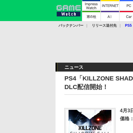
バックナンバー
リリース送付先
PS5
モバイル
eスポーツ
クラウド
PS
ニュース
PS4「KILLZONE S
DLC配信開始！
4月3
価格：