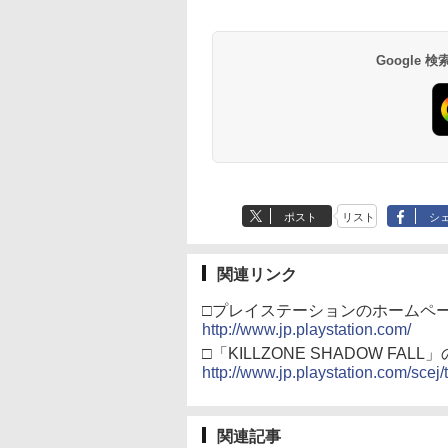
X One Windows
リスモ7 Forza
の有線コントローラー
ray（Amazon.co.jp特
Language: Japanese
ード 封入
000
,000
499
760
￥3,000
￥38,800
￥4,590
￥8,800
￥5,832
￥55,000
￥8,300
￥3,982
￥7,286
￥7,681
￥3,523
/11用 PCコントロー
Horizon 6 G923d
6ボタンレイアウト - 正
典：Blu-rayスリーブケ
only (CFI-2200B01)
ゲームパッド ホー
式にライセンスされて
ース） [Blu-ray]
フェクトスティッ
います
Google
3.5mmオーディオ
ック付き
ポスト
リスト
シ
関連リンク
□プレイステーションのホームペ
http://www.jp.playstation.com/
□「KILLZONE SHADOW FAL
http://www.jp.playstation.com/scej/t
関連記事