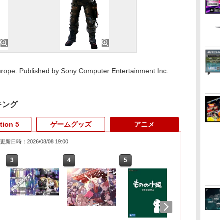
rope. Published by Sony Computer Entertainment Inc.
キング
tion 5
ゲームグッズ
アニメ
更新日時：2026/08/08 19:00
6
3
3
3
3
4
4
4
4
5
5
5
5
6
6
6