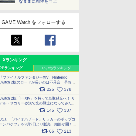
なままに剛性を向上
GAME Watch をフォローする
Xランキング
RPランキング
いいねランキング
「ファイナルファンタジーXIV」Nintendo
Switch 2版のロードが長いのは不具合 早急に
アップデートできるよう対応中
225
378
pic.x.com/s9S3nRCAGa
Switch 2版「FFXIV」を持って鳥取砂丘へ！ リ
アル・サゴリー砂漠で光の戦士になってみた
pic.x.com/qyOfL2uv1n
145
337
USJ、「バイオハザード」リッカーのポップコ
ーンバケツ」を9月9日より販売 頭部が開く仕
組み。味は恐怖を堪のう「味噌フレーバー」
66
213
pic.x.com/81MuXGahVM