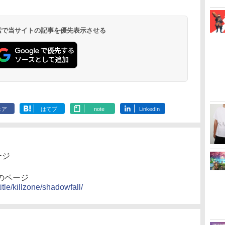
(Amazon.co.jp限定オ
ラック(CFI-ZCT2J01)
[Blu-ray]
ター - PC、PS4、
特典:オリジナル巾着＋
Edition (ホ
Garden Part
￥11,980
￥8,020
￥10,780
￥9,000
￥10,737
￥2,618
￥8,698
￥5,000
￥10,737
￥14,141
￥8,800
￥1,000
￥10,000
￥18,500
￥8,589
リジナル三方背収納ケ
PS5、PS5 Pro、Xbox
メーカー特典:【坤と
ray（特装限
ース付きコレクション)
One、Xbox Series X|S
離】二振りの剣、十翼
(オリジナル特典:オリ
対応の高精度 H パター
より来たる！スタジオ
 検索で当サイトの記事を優先表示させる
ジナル巾着＋メーカー
ン シフター
描き下ろしイラストボ
特典:【坤と離】二振り
ード付) [DVD]
の剣、十翼より来た
る！スタジオ描き下ろ
しイラストボード付)
[Blu-ray]
ェア
はてブ
note
LinkedIn
ージ
L」のページ
itle/killzone/shadowfall/